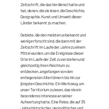
Zeitschrift, die das Verdienst hatte und
hat, denen, die sie lesen, die Geschichte,
Geographie, Kunst und Umwelt dieser
Länder bekannt zu machen.
Gebiete, die den meisten unbekannt und
wenig erforscht sind, die dann mit der
Zeitschrift im Laufe der Jahre zu einem
Mittel wurden, um die Ereignisse dieser
Orte im Laufe der Zeit zu verstehen und
gleichzeitig ihren Reichtum zu
entdecken, angefangen von den
entlegensten Altertümern bis hin zur
jüngsten Geschichte. Ein Werkzeug, um
unser Territorium zu lesen, das nie ein
besonderes Interesse an seiner
Aufwertung hatte. Eine Reise, die auf 35
Jahre historischer, geopolitischer und