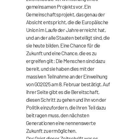
gemeinsamen Projekts vor. Ein
Gemeinschaftsprojekt, das genau der
Absicht entspricht, die die Europäische
Union im Laufe der Jahre erreicht hat,
und an der alle Staaten beteiligt sind, die
sie heute bilden. Eine Chance für die
Zukunft und eine Chance, die es zu
ergreifen gilt: Die Menschen sind dazu
bereit, und sie haben dies mit der
massiven Teilnahme an der Einweihung
von GO2025 am 8. Februar bestätigt. Auf
ihrer Seite gibt es die Bereitschaft,
diesen Schritt zu gehen und ihn von der
Politik einzufordern, die ihren Teil dazu
beitragen muss, den nächsten
Generationen eine nennenswerte
Zukunft zu ermöglichen.
Der Geist dieser Zeitschrift war es