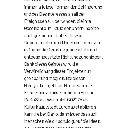
immer, all diese Formen der Behinderung
und des Desinteresses an all den
Ereignissen zu überwinden, die ihre
Geschichte im Laufe der Jahrhunderte
nachgezeichnet haben. Etwas
Unbestimmtes und Undefinierbares, um
es immer in die entgegengesetzte und
entgegengesetzte Richtung zu schieben.
Dank dieses Geistes wird die
Verwirklichung dieser Projekte nun
greifbar und möglich. Bei dieser
Gelegenheit geht ein Gedanke in die
Erinnerung an unseren lieben Freund
Dario Stasi. Wenn sich GO2025 als
Kulturhauptstadt Europas etablieren
kann, lieber Dario, dann ist es das auch
Menschen wie dir schuldig. Auf die Ideen,