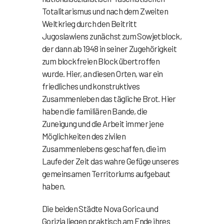
Totalitarismus und nach dem Zweiten
Weltkrieg durch den Beitritt
Jugoslawiens zunächst zum Sowjetblock,
der dann ab 1948 in seiner Zugehörigkeit
zum blockfreien Block übertroffen
wurde. Hier, an diesen Orten, war ein
friedliches und konstruktives
Zusammenleben das tägliche Brot. Hier
haben die familiären Bande, die
Zuneigung und die Arbeit immer jene
Möglichkeiten des zivilen
Zusammenlebens geschaffen, die im
Laufe der Zeit das wahre Gefüge unseres
gemeinsamen Territoriums aufgebaut
haben.
Die beiden Städte Nova Gorica und
Gorizia liegen praktisch am Ende ihres