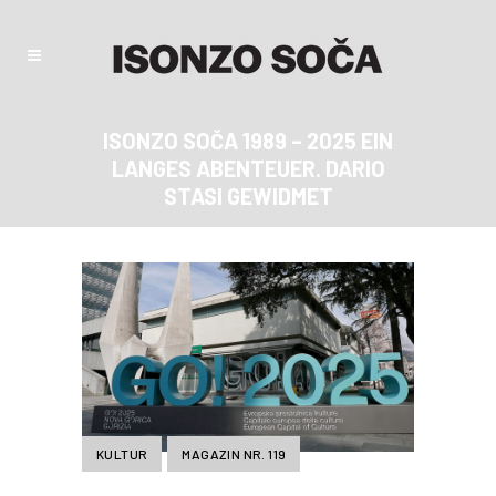
ISONZO SOČA 1989 – 2025 EIN
LANGES ABENTEUER. DARIO
STASI GEWIDMET
KULTUR
MAGAZIN NR. 119