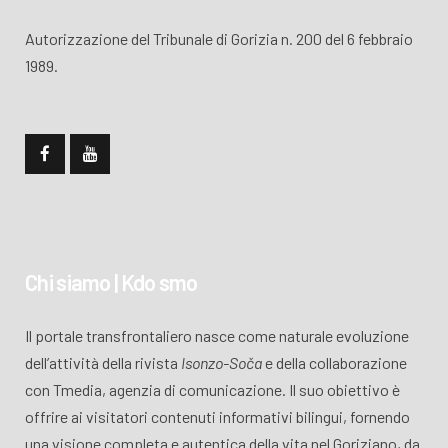
Autorizzazione del Tribunale di Gorizia n. 200 del 6 febbraio
1989.
Chi siamo | Kdo smo
Il portale transfrontaliero nasce come naturale evoluzione
dell’attività della rivista
Isonzo-Soča
e della collaborazione
con Tmedia, agenzia di comunicazione. Il suo obiettivo è
offrire ai visitatori contenuti informativi bilingui, fornendo
una visione completa e autentica della vita nel Goriziano, da