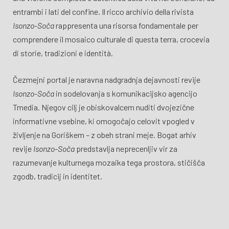
entrambi i lati del confine. Il ricco archivio della rivista
Isonzo-Soča
rappresenta una risorsa fondamentale per
comprendere il mosaico culturale di questa terra, crocevia
di storie, tradizioni e identità.
Čezmejni portal je naravna nadgradnja dejavnosti revije
Isonzo-Soča
in sodelovanja s komunikacijsko agencijo
Tmedia. Njegov cilj je obiskovalcem nuditi dvojezične
informativne vsebine, ki omogočajo celovit vpogled v
življenje na Goriškem – z obeh strani meje. Bogat arhiv
revije
Isonzo-Soča
predstavlja neprecenljiv vir za
razumevanje kulturnega mozaika tega prostora, stičišča
zgodb, tradicij in identitet.