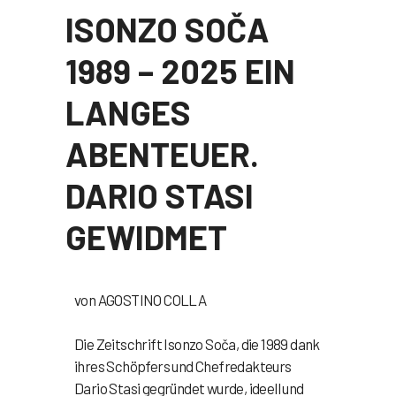
ISONZO SOČA
1989 – 2025 EIN
LANGES
ABENTEUER.
DARIO STASI
GEWIDMET
von
AGOSTINO COLLA
Die Zeitschrift Isonzo Soča, die 1989 dank
ihres Schöpfers und Chefredakteurs
Dario Stasi gegründet wurde, ideell und