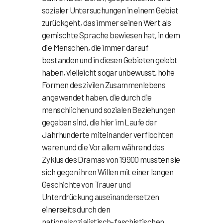
sozialer Untersuchungen in einem Gebiet
zurückgeht, das immer seinen Wert als
gemischte Sprache bewiesen hat, in dem
die Menschen, die immer darauf
bestanden und in diesen Gebieten gelebt
haben, vielleicht sogar unbewusst, hohe
Formen des zivilen Zusammenlebens
angewendet haben, die durch die
menschlichen und sozialen Beziehungen
gegeben sind, die hier im Laufe der
Jahrhunderte miteinander verflochten
waren und die Vor allem während des
Zyklus des Dramas von 19900 mussten sie
sich gegen ihren Willen mit einer langen
Geschichte von Trauer und
Unterdrückung auseinandersetzen
einerseits durch den
nationalsozialistisch-faschistischen