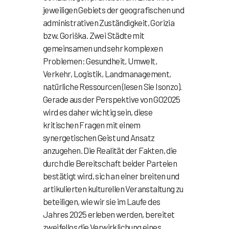
jeweiligen Gebiets der geografischen und
administrativen Zuständigkeit, Gorizia
bzw. Goriška. Zwei Städte mit
gemeinsamen und sehr komplexen
Problemen: Gesundheit, Umwelt,
Verkehr, Logistik, Landmanagement,
natürliche Ressourcen (lesen Sie Isonzo).
Gerade aus der Perspektive von GO2025
wird es daher wichtig sein, diese
kritischen Fragen mit einem
synergetischen Geist und Ansatz
anzugehen. Die Realität der Fakten, die
durch die Bereitschaft beider Parteien
bestätigt wird, sich an einer breiten und
artikulierten kulturellen Veranstaltung zu
beteiligen, wie wir sie im Laufe des
Jahres 2025 erleben werden, bereitet
zweifellos die Verwirklichung eines