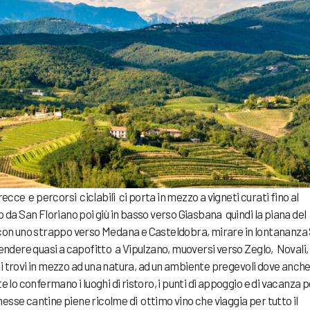
recce e percorsi ciclabili ci porta in mezzo a vigneti curati fino al
o da San Floriano poi giù in basso verso Giasbana quindi la piana del
e con uno strappo verso Medana e Casteldobra, mirare in lontananza
cendere quasi a capofitto a Vipulzano, muoversi verso Zeglo, Novali,
i trovi in mezzo ad una natura, ad un ambiente pregevoli dove anch
 lo confermano i luoghi di ristoro, i punti di appoggio e di vacanza pe
annesse cantine piene ricolme di ottimo vino che viaggia per tutto il