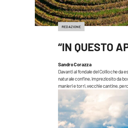
REDAZIONE
“IN QUESTO A
Sandro Corazza
Davanti al fondale del Collio che da es
naturale confine, impreziosito da borg
manieri e torri, vecchie cantine, perc