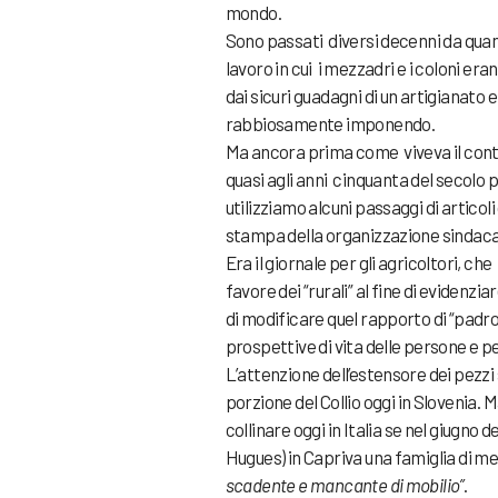
mondo.
Sono passati diversi decenni da quand
lavoro in cui i mezzadri e i coloni era
dai sicuri guadagni di un artigianato e
rabbiosamente imponendo.
Ma ancora prima come viveva il contad
quasi agli anni cinquanta del secolo
utilizziamo alcuni passaggi di articoli 
stampa della organizzazione sindacal
Era il giornale per gli agricoltori, c
favore dei “rurali” al fine di eviden
di modificare quel rapporto di “padro
prospettive di vita delle persone e per
L’attenzione dell’estensore dei pezzi 
porzione del Collio oggi in Slovenia. M
collinare oggi in Italia se nel giugno 
Hugues) in Capriva una famiglia di me
scadente e mancante di mobilio”
.