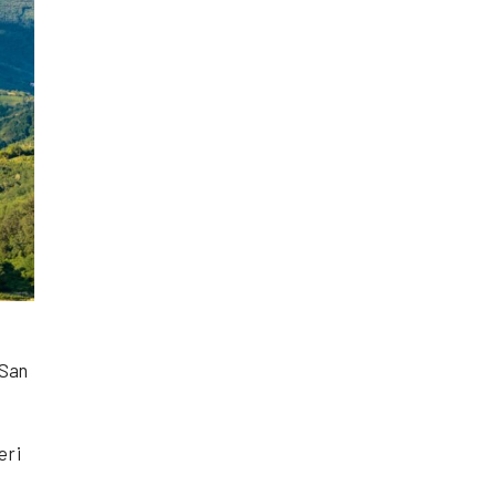
 San
e
r i