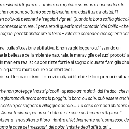
on residuati di guerra. Lamiere arrugginite servono a nascondere le
he non sono soltanto poco igieniche, ma addirittura inabitabili,
oltivati pescheti e i regolari vigneti. Quando la bora soffia ghiacci
sconnesse lamiere, il pensiero di questi bravi contadini del Collio – che
 ragioni per abbandonare la terra – vola alle comode e accoglienti ca
rma sulla situazione abitativa. E non va giù leggero utilizzando un
a bellezza dell’ambiente naturale, le meraviglie dei suoi prodotti a
in maniera realistica con tinte forti e al sogno di queste famiglie ch
in quattro mura sicure e confortevoli.
i si sofferma su risvolti emozionali, sui bimbi e le loro precarie situa
he non protegge i nostri piccoli -spesso ammalati- dal freddo, che 
na giornata di lavoro sotto la pioggia, la bora, o il sole, può essere anc
 incentivo per sognare il villaggio operaio…. La casa comoda abitabile è
a. Accantoniamo per un solo istante le case dei benemeriti piccoli
o problema – ma soltanto il loro- rientra effettivamente nel complesso de
mo le case dei mezzadri, dei coloni misti e degli affittuari…