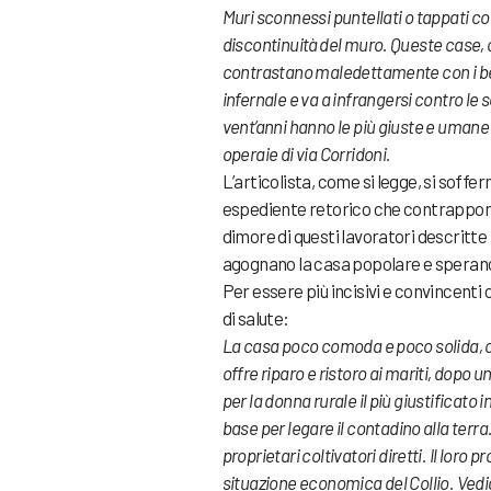
Muri sconnessi puntellati o tappati c
discontinuità del muro. Queste case, c
contrastano maledettamente con i ben c
infernale e va a infrangersi contro le 
vent’anni hanno le più giuste e umane
operaie di via Corridoni.
L’articolista, come si legge, si soffe
espediente retorico che contrappone l
dimore di questi lavoratori descritte 
agognano la casa popolare e sperano 
Per essere più incisivi e convincenti c
di salute:
La casa poco comoda e poco solida, c
offre riparo e ristoro ai mariti, dopo u
per la donna rurale il più giustificato
base per legare il contadino alla terr
proprietari coltivatori diretti. Il lor
situazione economica del Collio. Vedia