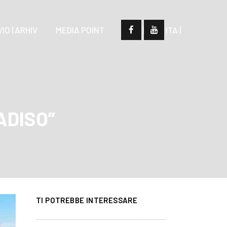
IO | ARHIV
MEDIA POINT
| SLO |
| ITA |
ADISO”
TI POTREBBE INTERESSARE