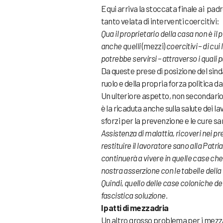
E qui arriva la stoccata finale ai pad
tanto velata di interventi coercitivi:
Qua il proprietario della casa non è il 
anche quelli
(mezzi)
coercitivi – di c
potrebbe servirsi – attraverso i quali 
Da queste prese di posizione del sind
ruolo e della propria forza politica da
Un ulteriore aspetto, non secondario
è la ricaduta anche sulla salute dei l
sforzi per la prevenzione e le cure sa
Assistenza di malattia, ricoveri nei pre
restituire il lavoratore sano alla Patri
continuerà a vivere in quelle case ch
nostra asserzione con le tabelle della m
Quindi, quello delle case coloniche de
fascistica soluzione.
I patti di mezzadria
Un altro grosso problema per i mezzadr