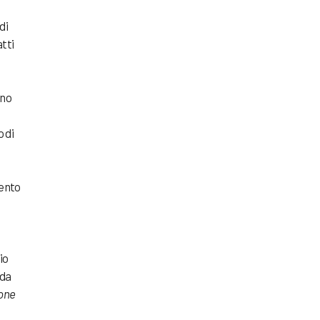
di
atti
ino
o di
tento
e
io
nda
ione