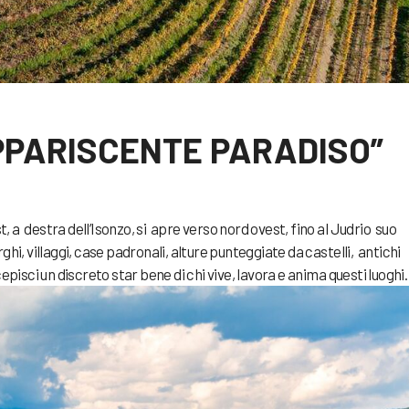
PPARISCENTE PARADISO”
t, a destra dell’Isonzo, si apre verso nord ovest, fino al Judrio suo
hi, villaggi, case padronali, alture punteggiate da castelli, antichi
episci un discreto star bene di chi vive, lavora e anima questi luoghi.