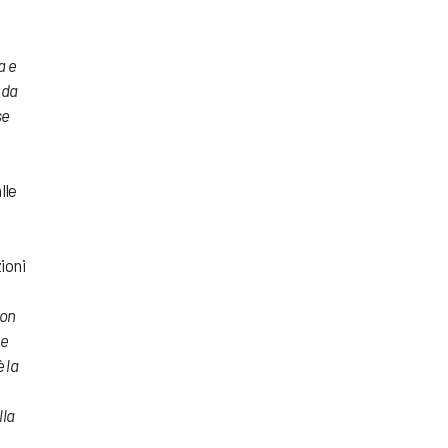
a e
 da
se
lle
e
zioni
non
he
 la
lla