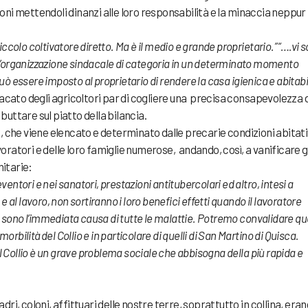
roni mettendoli dinanzi alle loro responsabilità e la minaccia neppur
piccolo coltivatore diretto. Ma è il medio e grande proprietario.” “….vi 
ui l’organizzazione sindacale di categoria in un determinato momento
può essere imposto al proprietario di rendere la casa igienica e abitabi
acato degli agricoltori par di cogliere una precisa consapevolezza 
 buttare sul piatto della bilancia.
, che viene elencato e determinato dalle precarie condizioni abitat
avoratori e delle loro famiglie numerose, andando, così, a vanificare g
nitarie:
ventori e nei sanatori, prestazioni antitubercolari ed altro, intesi a
a e al lavoro, non sortiranno i loro benefici effetti quando il lavoratore
e sono l’immediata causa di tutte le malattie. Potremo convalidare q
orbilità del Collio e in particolare di quelli di San Martino di Quisca.
l Collio è un grave problema sociale che abbisogna della più rapida e
i, coloni, affittuari delle nostre terre, soprattutto in collina, erano