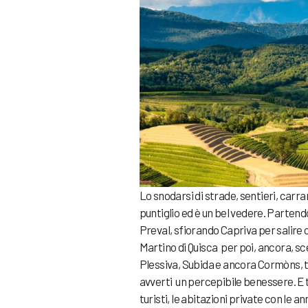
Lo snodarsi di strade, sentieri, carra
puntiglio ed è un bel vedere. Partend
Preval, sfiorando Capriva per salir
Martino di Quisca per poi, ancora, s
Plessiva, Subida e ancora Cormòns, t
avverti un percepibile benessere. E te
turisti, le abitazioni private con le 