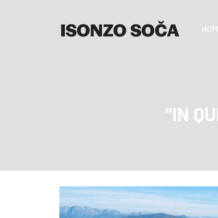
HOM
“IN Q