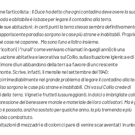
e l’articolista :
Il Duce ha detto che ogni contadino deve avere la su
da e abitabile è la base per legare il contadino alla terra.
lle sue abitazioni:
in certi punti la terra stessa sembra definitivament
ppariscente paradiso sorgono le case più strane e inabitabili. Propri
né case né capanne. Ma sono l’uno e l’altro insieme.
coltori ( i “rurali” come venivano chiamati in quegli anni) c’è una
ione abitativa e lavorativa sul Collio, sulla situazione igienica e di
l timore di un abbandono della terra a favore di un crescente
te. Scrive, infatti, il mensile nel settembre del 1940:
a irrimediabilmente nel grande problema di legare il contadino alla t
o sorgono le case più strane e inabitabili. Chi va sul Collio crede di
i della terra. Vigneti e frutteti lussureggianti, in dolci o imbrigliate col
pressione del benessere morale e materiale dei loro coltivatori. Ma è
llio è passata, anzi ha sostato per qualche anno, la più tremenda e più
abbia combattuto.
azioni di mezzadri e di coloni ci pare di venire scaraventati in un’e