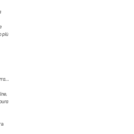
a
e
o più
erra…
line,
 pura
ra