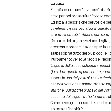
La casa
Esordisce con una “doverosa” citazion
casa
per poi proseguire:
la casa como
Ed inizia la descrizione del Collio e de
avvelenata e corrosa. Qua, in questo a
strane e inabitabili. Alcune non sono 
Da parte dell’organizzazione degli agri
crescente preoccupazione per la situaz
salute soprattutto dei più piccoli e i
inurbamento verso Straccis e Piedimon
“…quello della casa colonica si innest
Qua e là in questo appariscente paradis
essere in uno dei posti più belli e ricch
ben coltivate che ti danno la netta im
illusione. Sulla parte più bella del Co
accanita delle guerre che l’umanità 
Come ci vengono descritte queste abit
abitata da “hobbit”: