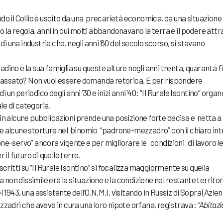
o il Collio è uscito da una precarietà economica, da una situazione 
no la regola, anni in cui molti abbandonavano la terra e il podere attr
 di una industria che, negli anni ‘60 del secolo scorso, si stavano
ino e la sua famiglia su queste alture negli anni trenta, quaranta f
 passato? Non vuol essere domanda retorica. E per rispondere
di un periodico degli anni ‘30 e inizi anni ‘40: “Il Rurale Isontino” organ
e di categoria.
he in alcune pubblicazioni prende una posizione forte decisa e netta a
ziare alcune storture nel binomio “padrone-mezzadro” con il chiaro in
ne-servo” ancora vigente e per migliorare le condizioni di lavoro l
 il futuro di quelle terre.
scritti su “Il Rurale Isontino” si focalizza maggiormente su quella
a non dissimile era la situazione e la condizione nel restante territor
del 1943, una assistente dell’O.N.M.I. visitando in Russiz di Sopra (Azie
zzadri che aveva in cura una loro nipote orfana, registrava :
“Abitaz