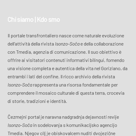
Chi siamo | Kdo smo
Il portale transfrontaliero nasce come naturale evoluzione
dell’attività della rivista
Isonzo-Soča
e della collaborazione
con Tmedia, agenzia di comunicazione. Il suo obiettivo è
offrire ai visitatori contenuti informativi bilingui, fornendo
una visione completa e autentica della vita nel Goriziano, da
entrambi i lati del confine. Il ricco archivio della rivista
Isonzo-Soča
rappresenta una risorsa fondamentale per
comprendere il mosaico culturale di questa terra, crocevia
di storie, tradizioni e identità.
Čezmejni portal je naravna nadgradnja dejavnosti revije
Isonzo-Soča
in sodelovanja s komunikacijsko agencijo
Tmedia. Njegov cilj je obiskovalcem nuditi dvojezične