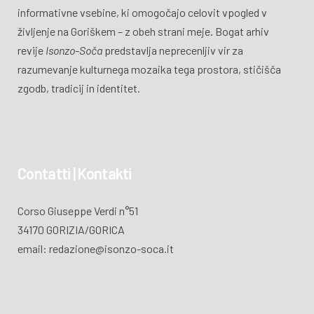
informativne vsebine, ki omogočajo celovit vpogled v
življenje na Goriškem – z obeh strani meje. Bogat arhiv
revije
Isonzo-Soča
predstavlja neprecenljiv vir za
razumevanje kulturnega mozaika tega prostora, stičišča
zgodb, tradicij in identitet.
Contatti | Kontakti
Corso Giuseppe Verdi n°51
34170 GORIZIA/GORICA
email: redazione@isonzo-soca.it