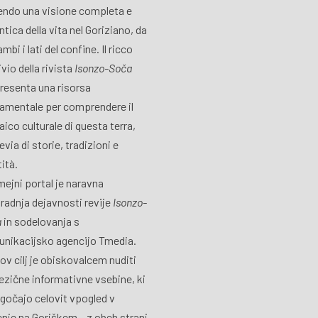
endo una visione completa e
ntica della vita nel Goriziano, da
mbi i lati del confine. Il ricco
vio della rivista
Isonzo-Soča
resenta una risorsa
amentale per comprendere il
ico culturale di questa terra,
via di storie, tradizioni e
tità.
ejni portal je naravna
radnja dejavnosti revije
Isonzo-
a
in sodelovanja s
nikacijsko agencijo Tmedia.
ov cilj je obiskovalcem nuditi
ezične informativne vsebine, ki
očajo celovit vpogled v
jenje na Goriškem – z obeh strani