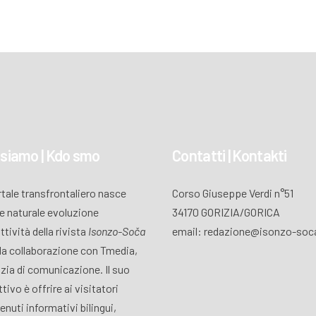
 siamo | Kdo smo
Contatti | Kontakti
ortale transfrontaliero nasce
Corso Giuseppe Verdi n°51
 naturale evoluzione
34170 GORIZIA/GORICA
attività della rivista
Isonzo-Soča
email: redazione@isonzo-soca
lla collaborazione con Tmedia,
zia di comunicazione. Il suo
tivo è offrire ai visitatori
enuti informativi bilingui,