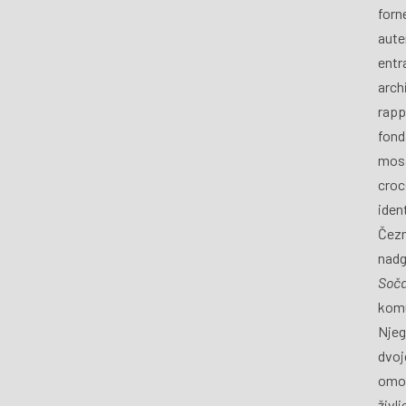
forn
aute
entra
archi
rapp
fond
mosa
croce
iden
Čezm
nadg
Soč
komu
Njeg
dvoj
omog
živl