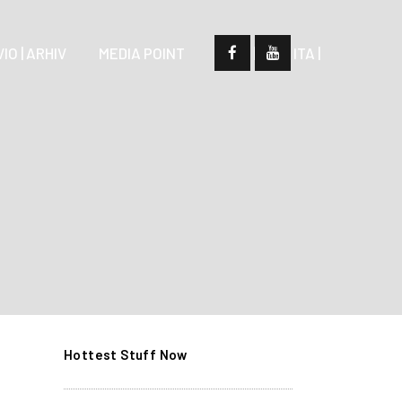
IO | ARHIV
MEDIA POINT
| SLO |
| ITA |
Hottest Stuff Now