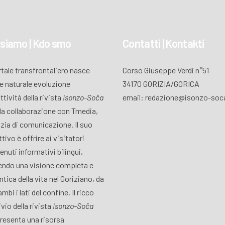
 siamo | Kdo smo
Contatti | Kontakti
ortale transfrontaliero nasce
Corso Giuseppe Verdi n°51
 naturale evoluzione
34170 GORIZIA/GORICA
attività della rivista
Isonzo-Soča
email: redazione@isonzo-soca
lla collaborazione con Tmedia,
zia di comunicazione. Il suo
tivo è offrire ai visitatori
enuti informativi bilingui,
endo una visione completa e
ntica della vita nel Goriziano, da
mbi i lati del confine. Il ricco
vio della rivista
Isonzo-Soča
resenta una risorsa