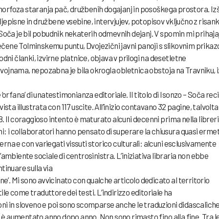
rfoza staranja pač, družbenih dogajanj in posoškega prostora. Izš
episne in družbene vsebine, intervjujev, potopisov vključno z risan
 Soča je bil pobudnik nekaterih odmevnih dejanj. V spomin mi prihaja
čene Tolminskemu puntu, Dvojezični javni panoji s slikovnim prika
dni članki, izvirne platnice, objava v prilogi na desetletne
ojnama, nepozabna je bila okrogla obletnica obstoja na Travniku, i
‘orfana’ di unatestimonianza editoriale. Il titolo di Isonzo – Soča rec
ivista illustrata con 117 uscite. All’inizio contavano 32 pagine, talvolta 
. Il coraggioso intento è maturato alcuni decenni prima nella librer
ni: i collaboratori hanno pensato di superare la chiusura quasi erme
aterna e con variegati vissuti storico culturali: alcuni esclusivamente
all’ambiente sociale di centrosinistra. L’iniziativa libraria non ebbe
tinuare sulla via
ne’. Mi sono avvicinato con qualche articolo dedicato al territorio
tile come traduttore dei testi. L’indirizzo editoriale ha
ni in sloveno e poi sono scomparse anche le traduzioni didascalich
ri è aumentato anno dopo anno. Non sono rimasto fino alla fine. Tra l