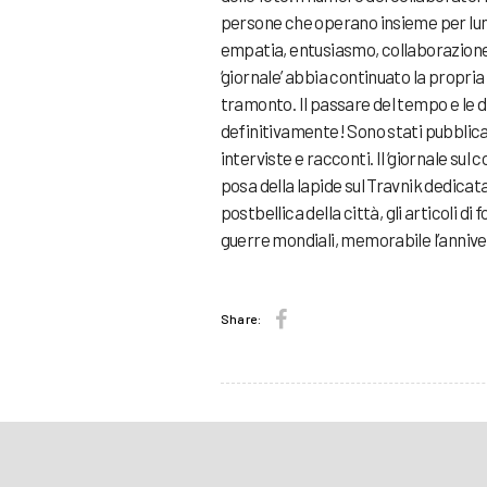
persone che operano insieme per lun
empatia, entusiasmo, collaborazione, 
‘giornale’ abbia continuato la propria
tramonto. Il passare del tempo e le 
definitivamente! Sono stati pubblicati c
interviste e racconti. Il ‘giornale sul
posa della lapide sul Travnik dedicata 
postbellica della città, gli articoli di
guerre mondiali, memorabile l’anniver
Share: