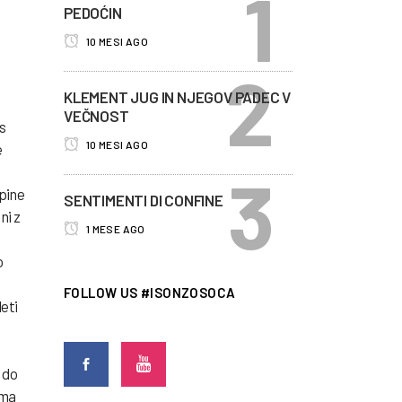
PEDOĆIN
10 MESI AGO
KLEMENT JUG IN NJEGOV PADEC V
VEČNOST
s
10 MESI AGO
e
upine
SENTIMENTI DI CONFINE
ni z
1 MESE AGO
o
FOLLOW US #ISONZOSOCA
leti
 do
oma