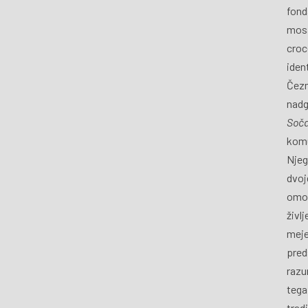
fond
mosa
croce
iden
Čezm
nadg
Soč
komu
Njeg
dvoj
omog
živl
meje
pred
razu
tega
tradi