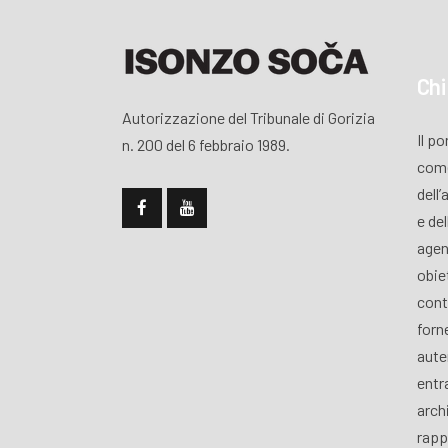
Chi
Autorizzazione del Tribunale di Gorizia
Il p
n. 200 del 6 febbraio 1989.
come
dell’
e de
agen
obiet
cont
forn
aute
entra
archi
rapp