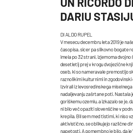
UN RICORDO DI
DARIU STASIJ
DI ALDO RUPEL
V mesecu decembru leta 2019 je naše 
časopisa, sicer pa slikovno bogate rev
imela po 32 strani, izjemoma dvojno š
desetletij prej v krogu dvojezične kn
oseb, ki so nameravale premostijo s
raznolikimi kulturnimi in zgodovinski d
Izvirali iz levosredinskega miselnega
nadaljevanju zašrtane poti. Nastala j
goriškemu ozemlu, a izkazalo se je, d
ni bilo več opaziti slovenščine v po
krepila. Bil sem med tistimi, ki niso vz
aktivistično, se oblikujejo različne d
napetosti. A pomembno je bilo, da je 