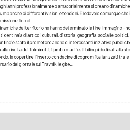
ghi anni professionalmente o amatorialmente si creano dinamiche 
ma anche di differenti visioni e tensioni. È lodevole comunque che i
 missione fino al
dinamiche del territorio ne hanno determinato la fine. Immagino – n
entinaia di articoli culturali, di storia, geografia, sociali e politici,
 confine’ è stato il promotore anche di interessanti iniziative pubblich
alla rivolta dei Tolminotti, i jumbo manifesti bilingui dedicati alla sto
 fondo, le copertine, l’inserto con decine di cognomi italianizzati tra le
sario del giornale sul Travnik, le gite…