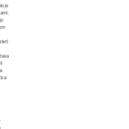
lo je
kami.
jo
zom
zleti
itava
il
ia
tica
e
e