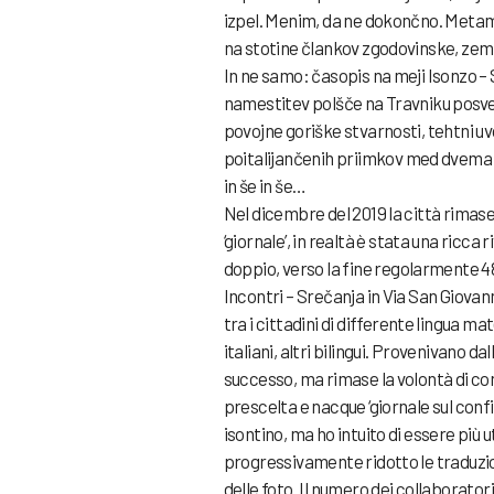
izpel. Menim, da ne dokončno. Metamo
na stotine člankov zgodovinske, zemlj
In ne samo: časopis na meji Isonzo –
namestitev polšče na Travniku posve
povojne goriške stvarnosti, tehtni uvo
poitalijančenih priimkov med dvema v
in še in še…
Nel dicembre del 2019 la città rimase 
‘giornale’, in realtà è stata una ricca r
doppio, verso la fine regolarmente 48
Incontri – Srečanja in Via San Giovan
tra i cittadini di differente lingua m
italiani, altri bilingui. Provenivano d
successo, ma rimase la volontà di con
prescelta e nacque ‘giornale sul confi
isontino, ma ho intuito di essere più u
progressivamente ridotto le traduzio
delle foto. Il numero dei collaborato