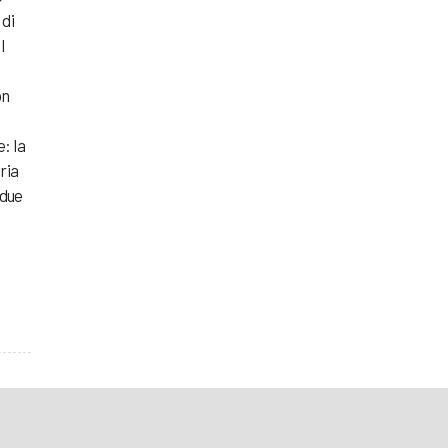
di
l
on
e: la
ria
 due