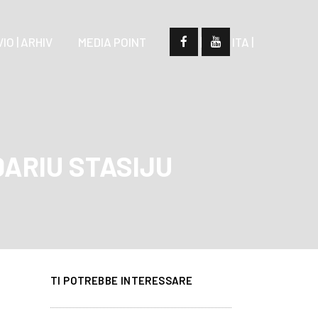
IO | ARHIV
MEDIA POINT
| SLO |
| ITA |
 DARIU STASIJU
TI POTREBBE INTERESSARE