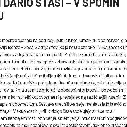
 DARIO STASI – V SPOMIN
U
mesto obuožalo na področju publicistke. Umolknil je edinstveni gla
ije Isonzo – Soča. Zadnja številka je nosila oznako 117. Na začetku j
tevilo, zadnja leta pa redno po 48. Začetne zamisli so nastale nekaj
jigarne Incontri – Srečanja v Svetoivanski ulici: pogumen poskus sk
koraj hermetično ločevanje med različno govorečimi goriškimi obča
oživljanji: eni izklučno italijanskimi, drugi s slovensko-italijanskimi.
 kroga. Knjigarniška pobuda se finančno ni obnesla, ostala je volja p
e revija. Kmalu sem se pridružil z občasnimi prispevki, posvečenimi
a sem koristnejši kot dvosmerni prevajalec najrazličnejših vsebin. Z 
dnapisih k posnetkom. Sestava uredništva se je menjavala in števično
trajali. V skupnostih ljudi, ki dolgo časa sodelujejo službeno ali
inamike vzajemnosti, vzhičenja, stremljenja in tudi različnih pogledov
‘časopis na meji’ nadaljeval s svojim poslanstvom, dokler se ni sčas