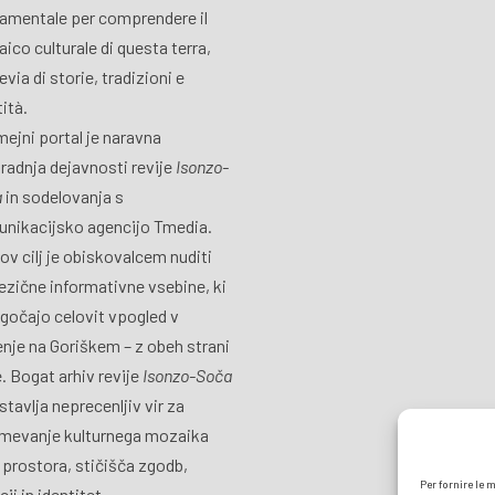
amentale per comprendere il
ico culturale di questa terra,
via di storie, tradizioni e
tità.
ejni portal je naravna
radnja dejavnosti revije
Isonzo-
a
in sodelovanja s
nikacijsko agencijo Tmedia.
ov cilj je obiskovalcem nuditi
ezične informativne vsebine, ki
očajo celovit vpogled v
jenje na Goriškem – z obeh strani
. Bogat arhiv revije
Isonzo-Soča
stavlja neprecenljiv vir za
mevanje kulturnega mozaika
 prostora, stičišča zgodb,
Per fornire le 
cij in identitet.