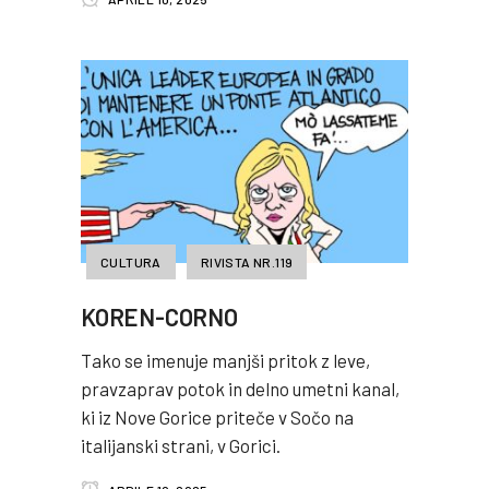
CULTURA
RIVISTA NR.119
KOREN-CORNO
Tako se imenuje manjši pritok z leve,
pravzaprav potok in delno umetni kanal,
ki iz Nove Gorice priteče v Sočo na
italijanski strani, v Gorici.