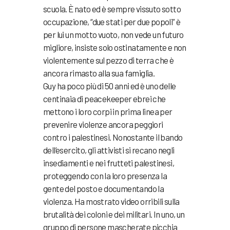
scuola. È nato ed è sempre vissuto sotto
occupazione, “due stati per due popoli” è
per lui un motto vuoto, non vede un futuro
migliore, insiste solo ostinatamente e non
violentemente sul pezzo di terra che è
ancora rimasto alla sua famiglia.
Guy ha poco più di 50 anni ed è uno delle
centinaia di peacekeeper ebrei che
mettono i loro corpi in prima linea per
prevenire violenze ancora peggiori
contro i palestinesi. Nonostante il bando
dell’esercito, gli attivisti si recano negli
insediamenti e nei frutteti palestinesi,
proteggendo con la loro presenza la
gente del posto e documentando la
violenza. Ha mostrato video orribili sulla
brutalità dei coloni e dei militari. In uno, un
gruppo di persone mascherate picchia