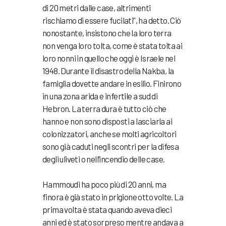
di 20 metri dalle case, altrimenti
rischiamo di essere fucilati”, ha detto. Ciò
nonostante, insistono che la loro terra
non venga loro tolta, come è stata tolta ai
loro nonni in quello che oggi è Israele nel
1948. Durante il disastro della Nakba, la
famiglia dovette andare in esilio. Finirono
in una zona arida e infertile a sud di
Hebron. La terra dura è tutto ciò che
hanno e non sono disposti a lasciarla ai
colonizzatori, anche se molti agricoltori
sono già caduti negli scontri per la difesa
degli uliveti o nell’incendio delle case.
Hammoudi ha poco più di 20 anni, ma
finora è già stato in prigione otto volte. La
prima volta è stata quando aveva dieci
anni ed è stato sorpreso mentre andava a