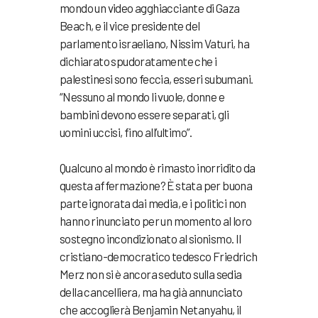
mondo un video agghiacciante di Gaza
Beach, e il vice presidente del
parlamento israeliano, Nissim Vaturi, ha
dichiarato spudoratamente che i
palestinesi sono feccia, esseri subumani.
“Nessuno al mondo li vuole, donne e
bambini devono essere separati, gli
uomini uccisi, fino all’ultimo”.
Qualcuno al mondo è rimasto inorridito da
questa affermazione? È stata per buona
parte ignorata dai media, e i politici non
hanno rinunciato per un momento al loro
sostegno incondizionato al sionismo. Il
cristiano-democratico tedesco Friedrich
Merz non si è ancora seduto sulla sedia
della cancelliera, ma ha già annunciato
che accoglierà Benjamin Netanyahu, il