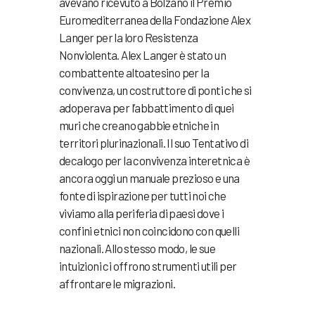
avevano ricevuto a Bolzano il Premio
Euromediterranea della Fondazione Alex
Langer per la loro Resistenza
Nonviolenta. Alex Langer è stato un
combattente altoatesino per la
convivenza, un costruttore di ponti che si
adoperava per l’abbattimento di quei
muri che creano gabbie etniche in
territori plurinazionali. Il suo Tentativo di
decalogo per la convivenza interetnica è
ancora oggi un manuale prezioso e una
fonte di ispirazione per tutti noi che
viviamo alla periferia di paesi dove i
confini etnici non coincidono con quelli
nazionali. Allo stesso modo, le sue
intuizioni ci offrono strumenti utili per
affrontare le migrazioni.