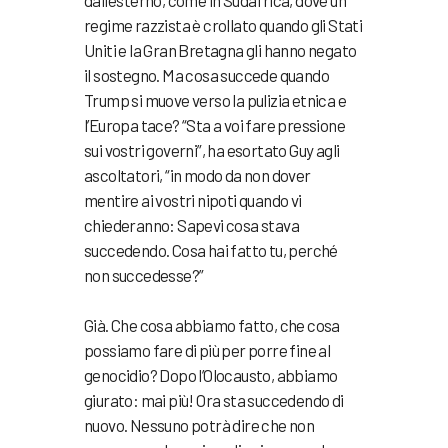
dall’esterno, come in Sudafrica, dove un
regime razzista è crollato quando gli Stati
Uniti e la Gran Bretagna gli hanno negato
il sostegno. Ma cosa succede quando
Trump si muove verso la pulizia etnica e
l’Europa tace? “Sta a voi fare pressione
sui vostri governi”, ha esortato Guy agli
ascoltatori, “in modo da non dover
mentire ai vostri nipoti quando vi
chiederanno: Sapevi cosa stava
succedendo. Cosa hai fatto tu, perché
non succedesse?”
Già. Che cosa abbiamo fatto, che cosa
possiamo fare di più per porre fine al
genocidio? Dopo l’Olocausto, abbiamo
giurato: mai più! Ora sta succedendo di
nuovo. Nessuno potrà dire che non