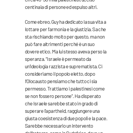
centinaia di persone ed espulso altri.
Come ebreo, Guy ha dedicato la sua vita a
lottare per l’armonia e la giustizia. Sa che
sta rischiando molto per questo, ma non
può fare altrimenti perché è un suo
dovere etico. Ma lui stesso aveva perso la
speranza. “Israele è permeato da
un’ideologia razzista e suprematista. Ci
consideriamo il popolo eletto, dopo
l’Olocausto pensiamo che tutto ci sia
permesso. Trattiamo i palestinesi come
se non fossero persone”. Ha disperato
che Israele sarebbe stato in grado di
superare l’apartheid, raggiungere una
giusta coesistenza di due popoli e la pace.
Sarebbe necessario un intervento