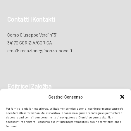
Contatti | Kontakti
Corso Giuseppe Verdi n°51
34170 GORIZIA/GORICA
email: redazione@isonzo-soca.it
Editrice | Založba
Gestisci Consenso
Piazza Vittoria 41
Per fornire le migliori esperienze, utilizziamo tecnologie come i cookie per memorizzare e/o
34170 GORIZIA/GORICA
accedere alle informazioni del dispositivo. Il consenso a queste tecnologie ci permetterà di
elaborare dati come il comportamento di navigazione o ID unici su questo sito. Non
acconsentire o ritirare il consenso può influire negativamente su alcune caratteristiche e
funzioni.