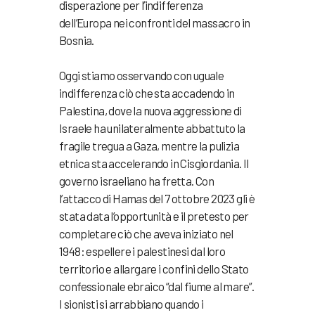
disperazione per l’indifferenza
dell’Europa nei confronti del massacro in
Bosnia.
Oggi stiamo osservando con uguale
indifferenza ciò che sta accadendo in
Palestina, dove la nuova aggressione di
Israele ha unilateralmente abbattuto la
fragile tregua a Gaza, mentre la pulizia
etnica sta accelerando in Cisgiordania. Il
governo israeliano ha fretta. Con
l’attacco di Hamas del 7 ottobre 2023 gli è
stata data l’opportunità e il pretesto per
completare ciò che aveva iniziato nel
1948: espellere i palestinesi dal loro
territorio e allargare i confini dello Stato
confessionale ebraico “dal fiume al mare”.
I sionisti si arrabbiano quando i