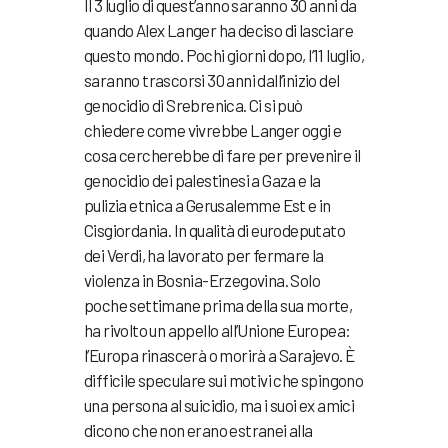
Il 3 luglio di quest’anno saranno 30 anni da
quando Alex Langer ha deciso di lasciare
questo mondo. Pochi giorni dopo, l’11 luglio,
saranno trascorsi 30 anni dall’inizio del
genocidio di Srebrenica. Ci si può
chiedere come vivrebbe Langer oggi e
cosa cercherebbe di fare per prevenire il
genocidio dei palestinesi a Gaza e la
pulizia etnica a Gerusalemme Est e in
Cisgiordania. In qualità di eurodeputato
dei Verdi, ha lavorato per fermare la
violenza in Bosnia-Erzegovina. Solo
poche settimane prima della sua morte,
ha rivolto un appello all’Unione Europea:
l’Europa rinascerà o morirà a Sarajevo. È
difficile speculare sui motivi che spingono
una persona al suicidio, ma i suoi ex amici
dicono che non erano estranei alla