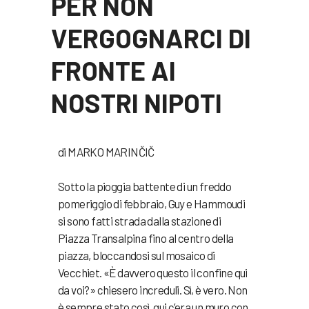
PER NON
VERGOGNARCI DI
FRONTE AI
NOSTRI NIPOTI
di MARKO MARINČIČ
Sotto la pioggia battente di un freddo
pomeriggio di febbraio, Guy e Hammoudi
si sono fatti strada dalla stazione di
Piazza Transalpina fino al centro della
piazza, bloccandosi sul mosaico di
Vecchiet. «È davvero questo il confine qui
da voi?» chiesero increduli. Sì, è vero. Non
è sempre stato così, qui c’era un muro con