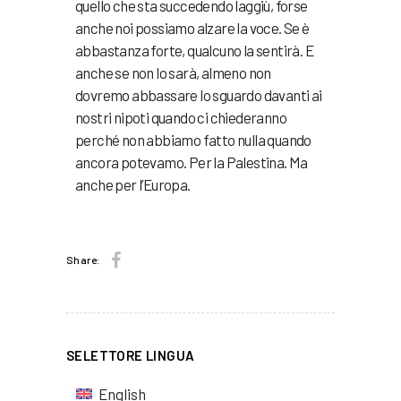
quello che sta succedendo laggiù, forse
anche noi possiamo alzare la voce. Se è
abbastanza forte, qualcuno la sentirà. E
anche se non lo sarà, almeno non
dovremo abbassare lo sguardo davanti ai
nostri nipoti quando ci chiederanno
perché non abbiamo fatto nulla quando
ancora potevamo. Per la Palestina. Ma
anche per l’Europa.
Share:
SELETTORE LINGUA
English