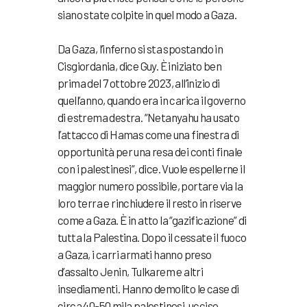
siano state colpite in quel modo a Gaza.
Da Gaza, l’inferno si sta spostando in
Cisgiordania, dice Guy. È iniziato ben
prima del 7 ottobre 2023, all’inizio di
quell’anno, quando era in carica il governo
di estrema destra. “Netanyahu ha usato
l’attacco di Hamas come una finestra di
opportunità per una resa dei conti finale
con i palestinesi”, dice. Vuole espellerne il
maggior numero possibile, portare via la
loro terra e rinchiudere il resto in riserve
come a Gaza. È in atto la “gazificazione” di
tutta la Palestina. Dopo il cessate il fuoco
a Gaza, i carri armati hanno preso
d’assalto Jenin, Tulkarem e altri
insediamenti. Hanno demolito le case di
circa 40-50 mila palestinesi, ucciso