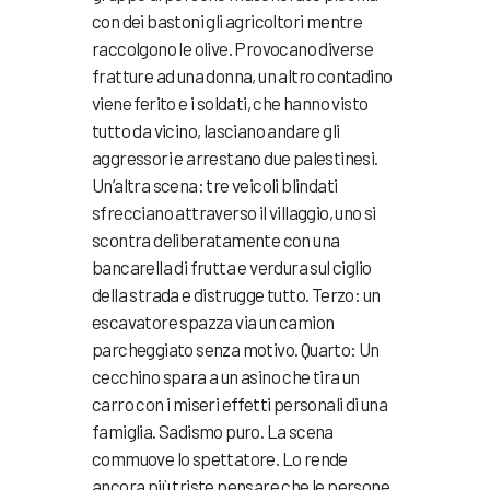
con dei bastoni gli agricoltori mentre
raccolgono le olive. Provocano diverse
fratture ad una donna, un altro contadino
viene ferito e i soldati, che hanno visto
tutto da vicino, lasciano andare gli
aggressori e arrestano due palestinesi.
Un’altra scena: tre veicoli blindati
sfrecciano attraverso il villaggio, uno si
scontra deliberatamente con una
bancarella di frutta e verdura sul ciglio
della strada e distrugge tutto. Terzo: un
escavatore spazza via un camion
parcheggiato senza motivo. Quarto: Un
cecchino spara a un asino che tira un
carro con i miseri effetti personali di una
famiglia. Sadismo puro. La scena
commuove lo spettatore. Lo rende
ancora più triste pensare che le persone