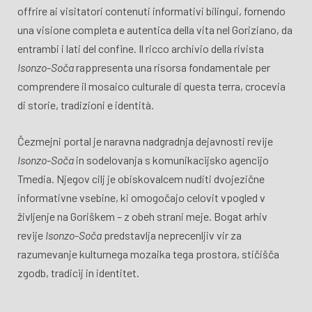
offrire ai visitatori contenuti informativi bilingui, fornendo
una visione completa e autentica della vita nel Goriziano, da
entrambi i lati del confine. Il ricco archivio della rivista
Isonzo-Soča
rappresenta una risorsa fondamentale per
comprendere il mosaico culturale di questa terra, crocevia
di storie, tradizioni e identità.
Čezmejni portal je naravna nadgradnja dejavnosti revije
Isonzo-Soča
in sodelovanja s komunikacijsko agencijo
Tmedia. Njegov cilj je obiskovalcem nuditi dvojezične
informativne vsebine, ki omogočajo celovit vpogled v
življenje na Goriškem – z obeh strani meje. Bogat arhiv
revije
Isonzo-Soča
predstavlja neprecenljiv vir za
razumevanje kulturnega mozaika tega prostora, stičišča
zgodb, tradicij in identitet.