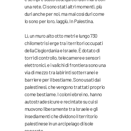
una rete. Ci sono stati altri momenti, più
duri anche per noi, ma mai così duri come
lo sono per loro, laggiù. In Palestina.
Lì, un muro alto otto metri e lungo 730
chilometri si erge tra i territori occupati
della Cisgiordania e Israele. È dotato di
torri di controllo, telecamere e sensori
elettronici, e i valichi di frontiera sono una
via di mezzo tra labirinti sotterranei e
barriere per il bestiame. Sono usati dai
palestinesi, che vengono trattati proprio
come bestiame. I coloni ebrei no, hanno
autostrade sicure e recintate su cui si
muovono liberamente tra Israele e gli
insediamenti che dividono il territorio
palestinese in un arcipelago di isole
separate.