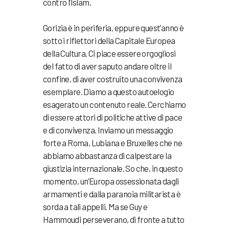
contro l’Islam.
Gorizia è in periferia, eppure quest’anno è
sotto i riflettori della Capitale Europea
della Cultura. Ci piace essere orgogliosi
del fatto di aver saputo andare oltre il
confine, di aver costruito una convivenza
esemplare. Diamo a questo autoelogio
esagerato un contenuto reale. Cerchiamo
di essere attori di politiche attive di pace
e di convivenza. Inviamo un messaggio
forte a Roma, Lubiana e Bruxelles che ne
abbiamo abbastanza di calpestare la
giustizia internazionale. So che, in questo
momento, un’Europa ossessionata dagli
armamenti e dalla paranoia militarista è
sorda a tali appelli. Ma se Guy e
Hammoudi perseverano, di fronte a tutto