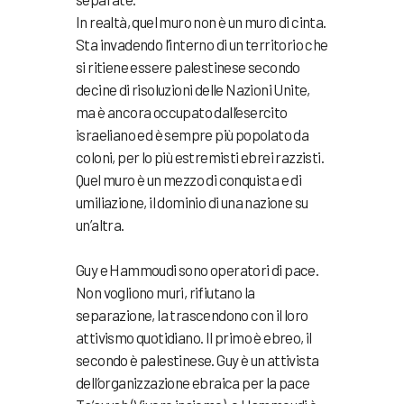
In realtà, quel muro non è un muro di cinta.
Sta invadendo l’interno di un territorio che
si ritiene essere palestinese secondo
decine di risoluzioni delle Nazioni Unite,
ma è ancora occupato dall’esercito
israeliano ed è sempre più popolato da
coloni, per lo più estremisti ebrei razzisti.
Quel muro è un mezzo di conquista e di
umiliazione, il dominio di una nazione su
un’altra.
Guy e Hammoudi sono operatori di pace.
Non vogliono muri, rifiutano la
separazione, la trascendono con il loro
attivismo quotidiano. Il primo è ebreo, il
secondo è palestinese. Guy è un attivista
dell’organizzazione ebraica per la pace