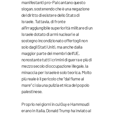
manifestanti pro-Pal cantano questo
slogan, sostenendo che è una negazione
del diritto di esistere dello Stato di
Israele. Tuttavia, di fronte
all’irraggiungibile superiorità militare di un
Israele dotato di armi nucleari e al
sostegno incondizionato offertogli non
solo dagli Stati Uniti, ma anche dalla
maggior parte dei membri dell’UE,
nonostante tutti i crimini di guerra e più di
mezzo secolo di occupazione illegale, la
minaccia per Israele è solo teorica. Molto
più reale è il pericolo che “dal fiume al
mare” ci sia una pulizia etnica del popolo
palestinese.
Proprio nei giorni in cui Guy e Hammoudi
erano in Italia, Donald Trump ha inviato al