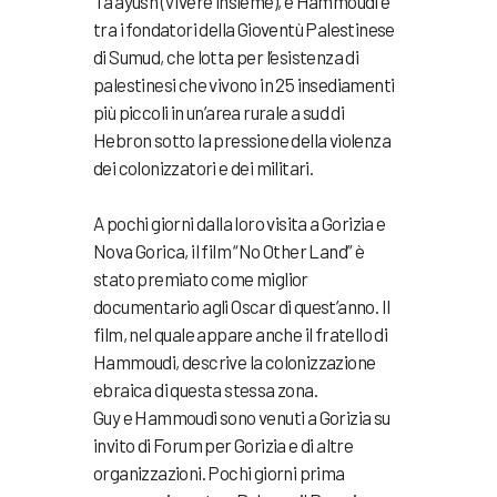
Ta’ayush (Vivere insieme), e Hammoudi è
tra i fondatori della Gioventù Palestinese
di Sumud, che lotta per l’esistenza di
palestinesi che vivono in 25 insediamenti
più piccoli in un’area rurale a sud di
Hebron sotto la pressione della violenza
dei colonizzatori e dei militari.
A pochi giorni dalla loro visita a Gorizia e
Nova Gorica, il film “No Other Land” è
stato premiato come miglior
documentario agli Oscar di quest’anno. Il
film, nel quale appare anche il fratello di
Hammoudi, descrive la colonizzazione
ebraica di questa stessa zona.
Guy e Hammoudi sono venuti a Gorizia su
invito di Forum per Gorizia e di altre
organizzazioni. Pochi giorni prima