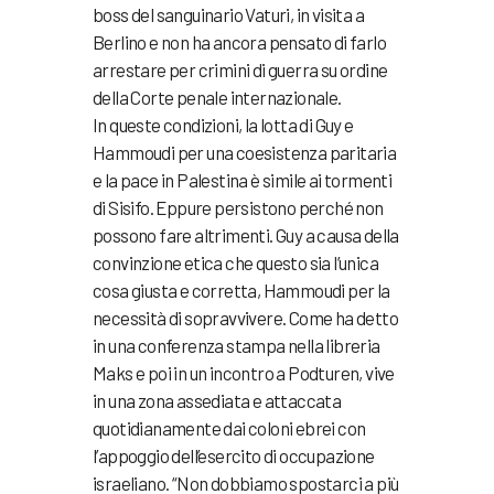
boss del sanguinario Vaturi, in visita a
Berlino e non ha ancora pensato di farlo
arrestare per crimini di guerra su ordine
della Corte penale internazionale.
In queste condizioni, la lotta di Guy e
Hammoudi per una coesistenza paritaria
e la pace in Palestina è simile ai tormenti
di Sisifo. Eppure persistono perché non
possono fare altrimenti. Guy a causa della
convinzione etica che questo sia l’unica
cosa giusta e corretta, Hammoudi per la
necessità di sopravvivere. Come ha detto
in una conferenza stampa nella libreria
Maks e poi in un incontro a Podturen, vive
in una zona assediata e attaccata
quotidianamente dai coloni ebrei con
l’appoggio dell’esercito di occupazione
israeliano. “Non dobbiamo spostarci a più