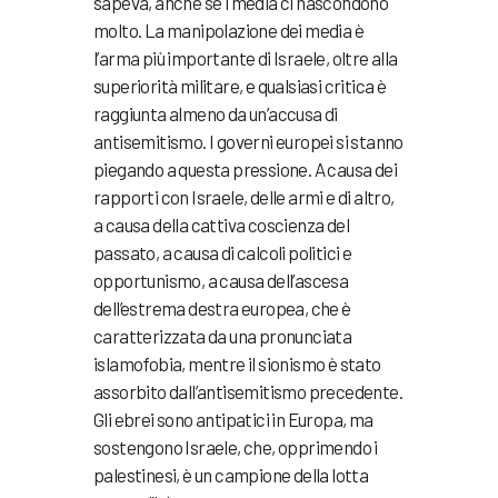
sapeva, anche se i media ci nascondono
molto. La manipolazione dei media è
l’arma più importante di Israele, oltre alla
superiorità militare, e qualsiasi critica è
raggiunta almeno da un’accusa di
antisemitismo. I governi europei si stanno
piegando a questa pressione. A causa dei
rapporti con Israele, delle armi e di altro,
a causa della cattiva coscienza del
passato, a causa di calcoli politici e
opportunismo, a causa dell’ascesa
dell’estrema destra europea, che è
caratterizzata da una pronunciata
islamofobia, mentre il sionismo è stato
assorbito dall’antisemitismo precedente.
Gli ebrei sono antipatici in Europa, ma
sostengono Israele, che, opprimendo i
palestinesi, è un campione della lotta