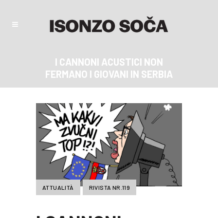
I CANNONI ACUSTICI NON
FERMANO I GIOVANI IN SERBIA
ATTUALITÀ
RIVISTA NR.119