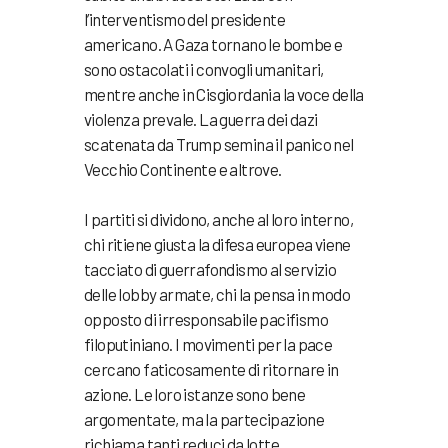
l’interventismo del presidente
americano. A Gaza tornano le bombe e
sono ostacolati i convogli umanitari,
mentre anche in Cisgiordania la voce della
violenza prevale. La guerra dei dazi
scatenata da Trump semina il panico nel
Vecchio Continente e altrove.
I partiti si dividono, anche al loro interno,
chi ritiene giusta la difesa europea viene
tacciato di guerrafondismo al servizio
delle lobby armate, chi la pensa in modo
opposto di irresponsabile pacifismo
filoputiniano. I movimenti per la pace
cercano faticosamente di ritornare in
azione. Le loro istanze sono bene
argomentate, ma la partecipazione
richiama tanti reduci da lotte