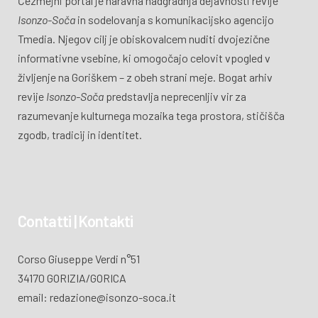
Čezmejni portal je naravna nadgradnja dejavnosti revije
Isonzo-Soča
in sodelovanja s komunikacijsko agencijo
Tmedia. Njegov cilj je obiskovalcem nuditi dvojezične
informativne vsebine, ki omogočajo celovit vpogled v
življenje na Goriškem – z obeh strani meje. Bogat arhiv
revije
Isonzo-Soča
predstavlja neprecenljiv vir za
razumevanje kulturnega mozaika tega prostora, stičišča
zgodb, tradicij in identitet.
Contatti | Kontakti
Corso Giuseppe Verdi n°51
34170 GORIZIA/GORICA
email: redazione@isonzo-soca.it