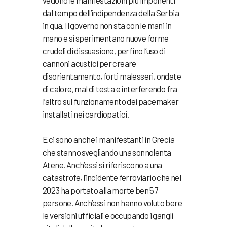
vedono le manifestazioni più imponenti
dal tempo dell’indipendenza della Serbia
in qua. Il governo non sta con le mani in
mano e si sperimentano nuove forme
crudeli di dissuasione, perfino l’uso di
cannoni acustici per creare
disorientamento, forti malesseri, ondate
di calore, mal di testa e interferendo fra
l’altro sul funzionamento dei pacemaker
installati nei cardiopatici.
E ci sono anche i manifestanti in Grecia
che stanno svegliando una sonnolenta
Atene. Anch’essi si riferiscono a una
catastrofe, l’incidente ferroviario che nel
2023 ha portato alla morte ben 57
persone. Anch’essi non hanno voluto bere
le versioni ufficiali e occupando i gangli