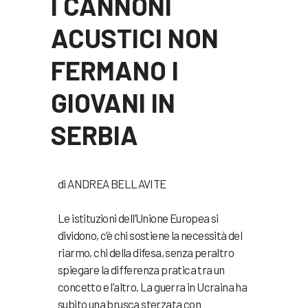
I CANNONI
ACUSTICI NON
FERMANO I
GIOVANI IN
SERBIA
di ANDREA BELLAVITE
Le istituzioni dell’Unione Europea si
dividono, c’è chi sostiene la necessità del
riarmo, chi della difesa, senza peraltro
spiegare la differenza pratica tra un
concetto e l’altro. La guerra in Ucraina ha
subito una brusca sterzata con