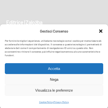
Editrice | Založba
Gestisci Consenso
Piazza Vittoria 41
Per fornire le migliori esperienze, utilizziamo tecnologie come i cookie per memorizzare e/o
34170 GORIZIA/GORICA
accedere alle informazioni del dispositivo. Il consenso a queste tecnologie ci permetterà di
elaborare dati come il comportamento di navigazione o ID unici su questo sito. Non
acconsentire o ritirare il consenso può influire negativamente su alcune caratteristiche e
funzioni.
Accetta
Nega
Visualizza le preferenze
© COPYRIGHT
TRANSMEDIA SRL
- READZIONE ISONZO SOČA -
PRIVACY
Cookie Policy
Privacy Policy
POLICY
COOKIE POLICY
| PERFORMED BY TMEDIA.IT