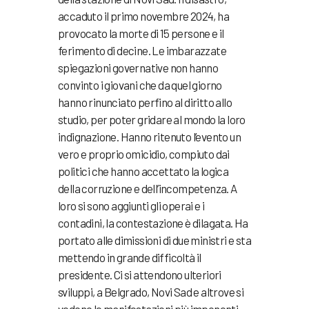
accaduto il primo novembre 2024, ha
provocato la morte di 15 persone e il
ferimento di decine. Le imbarazzate
spiegazioni governative non hanno
convinto i giovani che da quel giorno
hanno rinunciato perfino al diritto allo
studio, per poter gridare al mondo la loro
indignazione. Hanno ritenuto l’evento un
vero e proprio omicidio, compiuto dai
politici che hanno accettato la logica
della corruzione e dell’incompetenza. A
loro si sono aggiunti gli operai e i
contadini, la contestazione è dilagata. Ha
portato alle dimissioni di due ministri e sta
mettendo in grande difficoltà il
presidente. Ci si attendono ulteriori
sviluppi, a Belgrado, Novi Sad e altrove si