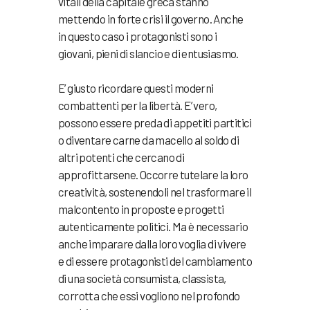
vitali della capitale greca stanno
mettendo in forte crisi il governo. Anche
in questo caso i protagonisti sono i
giovani, pieni di slancio e di entusiasmo.
E’ giusto ricordare questi moderni
combattenti per la libertà. E’ vero,
possono essere preda di appetiti partitici
o diventare carne da macello al soldo di
altri potenti che cercano di
approfittarsene. Occorre tutelare la loro
creatività, sostenendoli nel trasformare il
malcontento in proposte e progetti
autenticamente politici. Ma è necessario
anche imparare dalla loro voglia di vivere
e di essere protagonisti del cambiamento
di una società consumista, classista,
corrotta che essi vogliono nel profondo