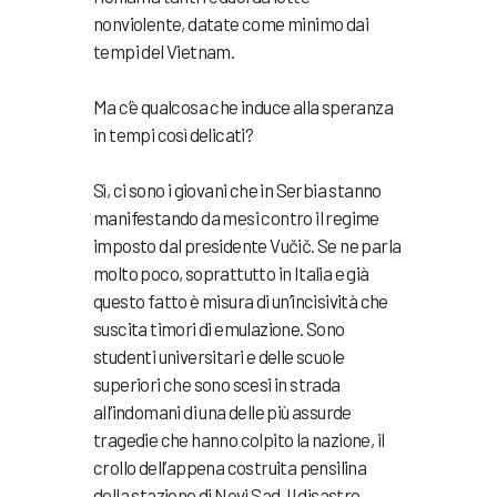
nonviolente, datate come minimo dai
tempi del Vietnam.
Ma c’è qualcosa che induce alla speranza
in tempi così delicati?
Sì, ci sono i giovani che in Serbia stanno
manifestando da mesi contro il regime
imposto dal presidente Vučič. Se ne parla
molto poco, soprattutto in Italia e già
questo fatto è misura di un’incisività che
suscita timori di emulazione. Sono
studenti universitari e delle scuole
superiori che sono scesi in strada
all’indomani di una delle più assurde
tragedie che hanno colpito la nazione, il
crollo dell’appena costruita pensilina
della stazione di Novi Sad. Il disastro,