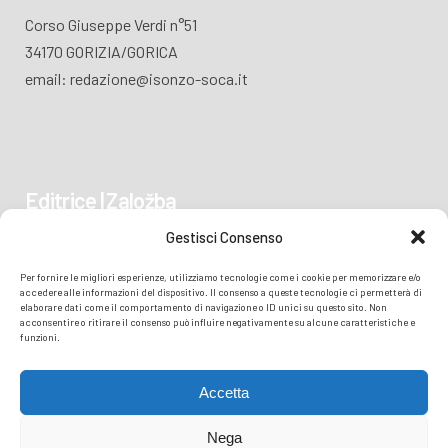
Corso Giuseppe Verdi n°51
34170 GORIZIA/GORICA
email: redazione@isonzo-soca.it
Editrice | Založba
Gestisci Consenso
Piazza Vittoria 41
Per fornire le migliori esperienze, utilizziamo tecnologie come i cookie per memorizzare e/o
34170 GORIZIA/GORICA
accedere alle informazioni del dispositivo. Il consenso a queste tecnologie ci permetterà di
elaborare dati come il comportamento di navigazione o ID unici su questo sito. Non
acconsentire o ritirare il consenso può influire negativamente su alcune caratteristiche e
funzioni.
Accetta
Nega