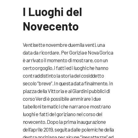
I Luoghi del
Novecento
Ventisette novembre duemila venti, una
data da ricordare. Per Gorizia e Nova Gorica
è arrivato il momento di mostrare, con un
certo orgoglio, i fatti ed i luoghi che hanno
contraddistinto la storia del cosiddetto
secolo “breve”. In questa data finalmente, in
piazza della Vittoria e ai Giardini pubblici di
corso Verdi è possibile ammirare i due
tabelloni tematici che narrano e mostrano
luoghi e fatti del goriziano nel corso del
novecento. Dopo la prima inaugurazione
dell’aprile 2019, seguita dalle polemiche della
destra goriziana per alcune “inesattezze” ed