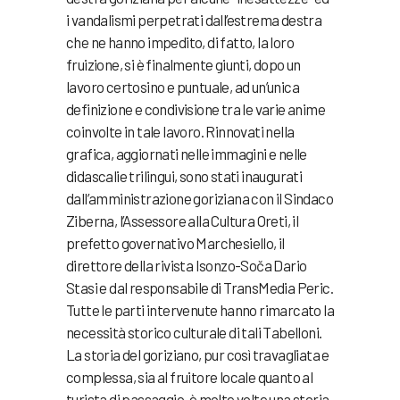
i vandalismi perpetrati dall’estrema destra
che ne hanno impedito, di fatto, la loro
fruizione, si è finalmente giunti, dopo un
lavoro certosino e puntuale, ad un’unica
definizione e condivisione tra le varie anime
coinvolte in tale lavoro. Rinnovati nella
grafica, aggiornati nelle immagini e nelle
didascalie trilingui, sono stati inaugurati
dall’amministrazione goriziana con il Sindaco
Ziberna, l’Assessore alla Cultura Oreti, il
prefetto governativo Marchesiello, il
direttore della rivista Isonzo-Soča Dario
Stasi e dal responsabile di TransMedia Peric.
Tutte le parti intervenute hanno rimarcato la
necessità storico culturale di tali Tabelloni.
La storia del goriziano, pur così travagliata e
complessa, sia al fruitore locale quanto al
turista di passaggio, è molte volte una storia