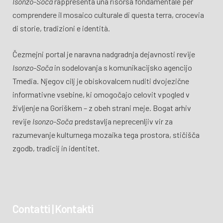
Isonzo-Soča
rappresenta una risorsa fondamentale per
comprendere il mosaico culturale di questa terra, crocevia
di storie, tradizioni e identità.
Čezmejni portal je naravna nadgradnja dejavnosti revije
Isonzo-Soča
in sodelovanja s komunikacijsko agencijo
Tmedia. Njegov cilj je obiskovalcem nuditi dvojezične
informativne vsebine, ki omogočajo celovit vpogled v
življenje na Goriškem – z obeh strani meje. Bogat arhiv
revije
Isonzo-Soča
predstavlja neprecenljiv vir za
razumevanje kulturnega mozaika tega prostora, stičišča
zgodb, tradicij in identitet.
Contatti | Kontakti