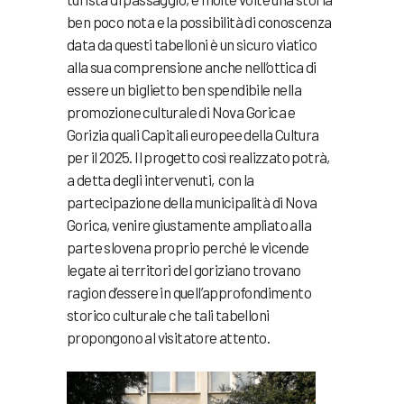
ben poco nota e la possibilità di conoscenza
data da questi tabelloni è un sicuro viatico
alla sua comprensione anche nell’ottica di
essere un biglietto ben spendibile nella
promozione culturale di Nova Gorica e
Gorizia quali Capitali europee della Cultura
per il 2025. Il progetto così realizzato potrà,
a detta degli intervenuti, con la
partecipazione della municipalità di Nova
Gorica, venire giustamente ampliato alla
parte slovena proprio perché le vicende
legate ai territori del goriziano trovano
ragion d’essere in quell’approfondimento
storico culturale che tali tabelloni
propongono al visitatore attento.