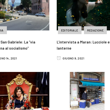
IA
EDITORIALE
REDAZIONE
 San Gabriele: La “via
L’intervista a Maran: Lucciole e
ana al socialismo”
lanterne
NO 14, 2021
GIUGNO 9, 2021