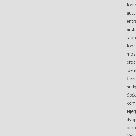
forn
aute
entra
archi
rapp
fond
mosa
croce
iden
Čezm
nadg
Soč
komu
Njeg
dvoj
omog
živl