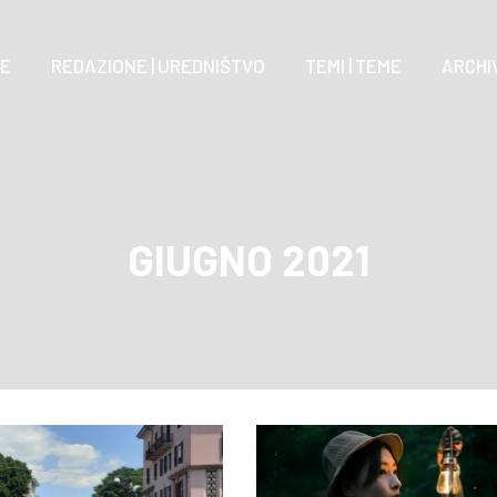
E
REDAZIONE | UREDNIŠTVO
TEMI | TEME
ARCHIV
GIUGNO 2021