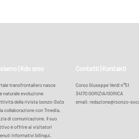
 siamo | Kdo smo
Contatti | Kontakti
ortale transfrontaliero nasce
Corso Giuseppe Verdi n°51
 naturale evoluzione
34170 GORIZIA/GORICA
attività della rivista
Isonzo-Soča
email: redazione@isonzo-soca
lla collaborazione con Tmedia,
zia di comunicazione. Il suo
tivo è offrire ai visitatori
enuti informativi bilingui,