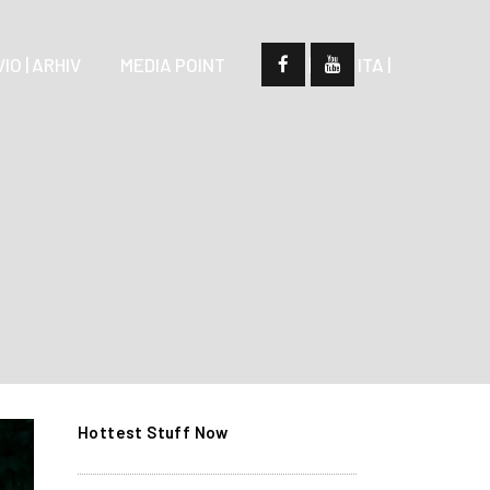
IO | ARHIV
MEDIA POINT
| SLO |
| ITA |
Hottest Stuff Now