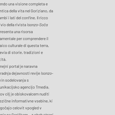
endo una visione completa e
ntica della vita nel Goriziano, da
mbi i lati del confine. Il ricco
vio della rivista
Isonzo-Soča
resenta una risorsa
amentale per comprendere il
ico culturale di questa terra,
via di storie, tradizioni e
tità.
ejni portal je naravna
radnja dejavnosti revije
Isonzo-
a
in sodelovanja s
nikacijsko agencijo Tmedia.
ov cilj je obiskovalcem nuditi
ezične informativne vsebine, ki
očajo celovit vpogled v
jenje na Goriškem – z obeh strani