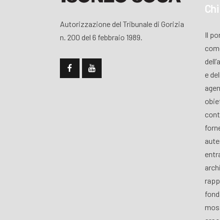
Chi
Autorizzazione del Tribunale di Gorizia
Il p
n. 200 del 6 febbraio 1989.
come
dell’
e de
agen
obiet
cont
forn
aute
entra
archi
rapp
fond
mosa