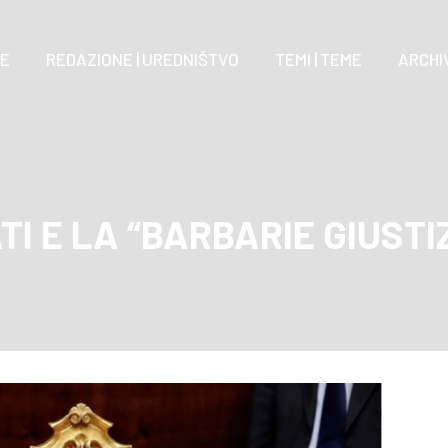
E
REDAZIONE | UREDNIŠTVO
TEMI | TEME
ARCHIV
I E LA “BARBARIE GIUSTI