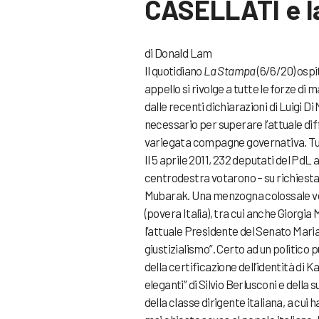
CASELLATI e la 
di Donald Lam
Il quotidiano
La Stampa
(6/6/20) ospi
appello si rivolge a tutte le forze di
dalle recenti dichiarazioni di Luigi D
necessario per superare l’attuale dif
variegata compagne governativa. Tut
Il 5 aprile 2011, 232 deputati del PdL
centrodestra votarono – su richiesta 
Mubarak. Una menzogna colossale vot
(povera Italia), tra cui anche Giorgia
l’attuale Presidente del Senato Maria 
giustizialismo”. Certo ad un politico 
della certificazione dell’identità di
eleganti” di Silvio Berlusconi e della
della classe dirigente italiana, a cui