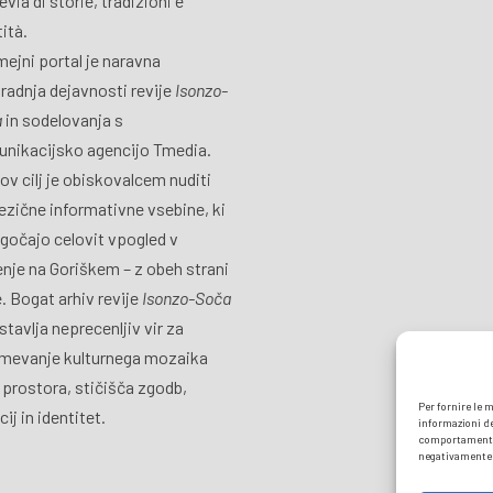
via di storie, tradizioni e
tità.
ejni portal je naravna
radnja dejavnosti revije
Isonzo-
a
in sodelovanja s
nikacijsko agencijo Tmedia.
ov cilj je obiskovalcem nuditi
ezične informativne vsebine, ki
očajo celovit vpogled v
jenje na Goriškem – z obeh strani
. Bogat arhiv revije
Isonzo-Soča
stavlja neprecenljiv vir za
mevanje kulturnega mozaika
 prostora, stičišča zgodb,
Per fornire le 
cij in identitet.
informazioni de
comportamento d
negativamente s