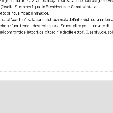
 E il giornalista della Stampa magari poteva anche ricordarglielo, vi
?) voli di Stato per i quali la Presidente del Senato è stata
to di inqualificabili minacce.
ta al “bon ton” e alla carica istituzionale dell’intervistato, una dom
he se fuori tema – dovrebbe porla. Se non altro per un dovere di
confronti dei lettori, dei cittadini e degli elettori. O, se si vuole, so