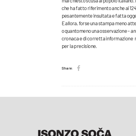
mai chiesto scusa al popolo italiano.
che ha fatto riferimento anche ai 124 (
pesantemente insultata e fatta ogget
E allora, forse una stampa meno atten
o quantomeno una osservazione – anc
cronaca e di corretta informazione nei 
per la precisione.
Share: