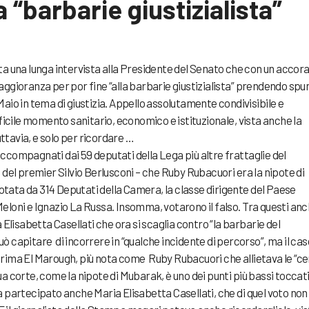
“barbarie giustizialista”
ta una lunga intervista alla Presidente del Senato che con un accor
 maggioranza per por fine “alla barbarie giustizialista” prendendo spu
i Maio in tema di giustizia. Appello assolutamente condivisibile e
ficile momento sanitario, economico e istituzionale, vista anche la
tavia, e solo per ricordare …
 accompagnati dai 59 deputati della Lega più altre frattaglie del
del premier Silvio Berlusconi – che Ruby Rubacuori era la nipote di
ata da 314 Deputati della Camera, la classe dirigente del Paese
 Meloni e Ignazio La Russa. Insomma, votarono il falso. Tra questi an
Elisabetta Casellati che ora si scaglia contro “la barbarie del
può capitare di incorrere in “qualche incidente di percorso”, ma il cas
 Karima El Marough, più nota come Ruby Rubacuori che allietava le “c
 sua corte, come la nipote di Mubarak, è uno dei punti più bassi toccat
 ha partecipato anche Maria Elisabetta Casellati, che di quel voto non