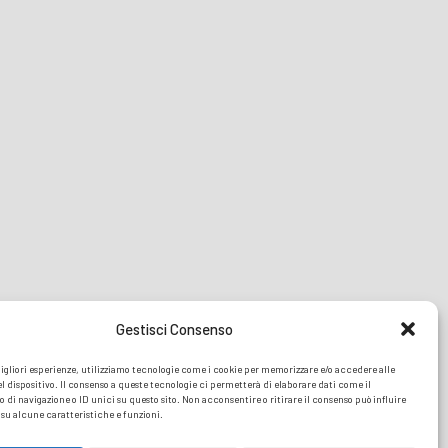
Gestisci Consenso
migliori esperienze, utilizziamo tecnologie come i cookie per memorizzare e/o accedere alle
l dispositivo. Il consenso a queste tecnologie ci permetterà di elaborare dati come il
i navigazione o ID unici su questo sito. Non acconsentire o ritirare il consenso può influire
u alcune caratteristiche e funzioni.