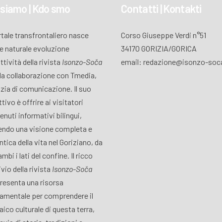
 siamo | Kdo smo
Contatti | Kontakti
ortale transfrontaliero nasce
Corso Giuseppe Verdi n°51
 naturale evoluzione
34170 GORIZIA/GORICA
attività della rivista
Isonzo-Soča
email: redazione@isonzo-soca
lla collaborazione con Tmedia,
zia di comunicazione. Il suo
tivo è offrire ai visitatori
enuti informativi bilingui,
endo una visione completa e
ntica della vita nel Goriziano, da
mbi i lati del confine. Il ricco
vio della rivista
Isonzo-Soča
resenta una risorsa
amentale per comprendere il
ico culturale di questa terra,