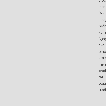
croce
iden
Čezm
nadg
Soč
komu
Njeg
dvoj
omog
živl
meje
pred
razu
tega
tradi