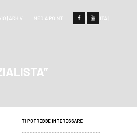
IO | ARHIV
MEDIA POINT
| SLO |
| ITA |
ZIALISTA”
TI POTREBBE INTERESSARE