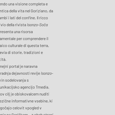
endo una visione completa e
ntica della vita nel Goriziano, da
mbi i lati del confine. Il ricco
vio della rivista
Isonzo-Soča
resenta una risorsa
amentale per comprendere il
ico culturale di questa terra,
via di storie, tradizioni e
tità.
ejni portal je naravna
radnja dejavnosti revije
Isonzo-
a
in sodelovanja s
nikacijsko agencijo Tmedia.
ov cilj je obiskovalcem nuditi
ezične informativne vsebine, ki
očajo celovit vpogled v
jenje na Goriškem – z obeh strani