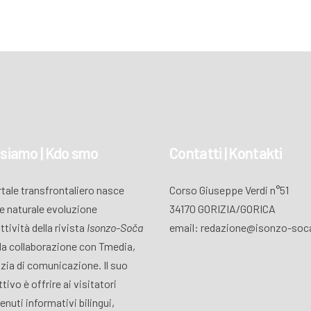
 siamo | Kdo smo
Contatti | Kontakti
ortale transfrontaliero nasce
Corso Giuseppe Verdi n°51
 naturale evoluzione
34170 GORIZIA/GORICA
attività della rivista
Isonzo-Soča
email: redazione@isonzo-soca
lla collaborazione con Tmedia,
zia di comunicazione. Il suo
tivo è offrire ai visitatori
enuti informativi bilingui,