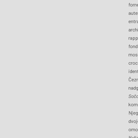
forn
aute
entra
archi
rapp
fond
mosa
croce
iden
Čezm
nadg
Soč
komu
Njeg
dvoj
omog
živl