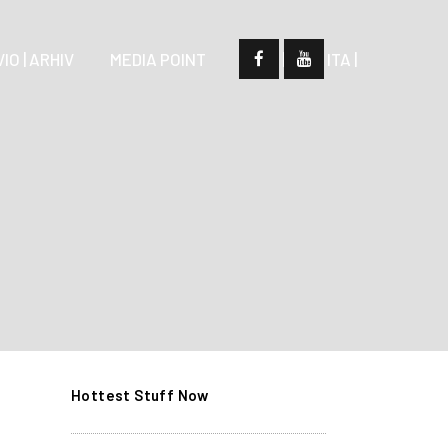
IO | ARHIV
MEDIA POINT
| SLO |
| ITA |
Hottest Stuff Now