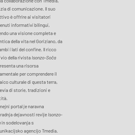
lla collaborazione con Tmedia,
zia di comunicazione. Il suo
tivo è offrire ai visitatori
enuti informativi bilingui,
endo una visione completa e
ntica della vita nel Goriziano, da
mbi i lati del confine. Il ricco
vio della rivista
Isonzo-Soča
resenta una risorsa
amentale per comprendere il
ico culturale di questa terra,
via di storie, tradizioni e
tità.
ejni portal je naravna
radnja dejavnosti revije
Isonzo-
a
in sodelovanja s
nikacijsko agencijo Tmedia.