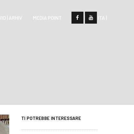
IO | ARHIV
MEDIA POINT
| SLO |
| ITA |
TI POTREBBE INTERESSARE