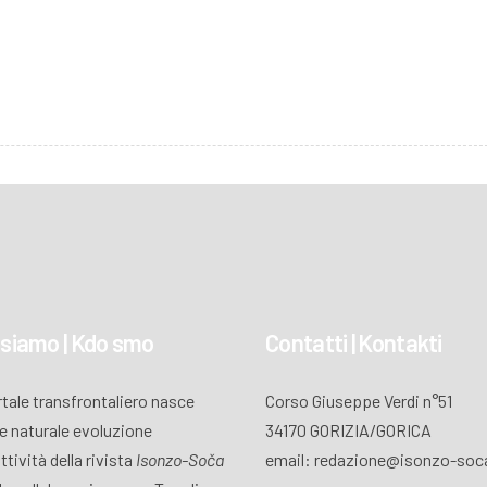
 siamo | Kdo smo
Contatti | Kontakti
ortale transfrontaliero nasce
Corso Giuseppe Verdi n°51
 naturale evoluzione
34170 GORIZIA/GORICA
attività della rivista
Isonzo-Soča
email: redazione@isonzo-soca