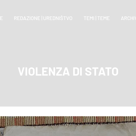
E
REDAZIONE | UREDNIŠTVO
TEMI | TEME
ARCHIV
VIOLENZA DI STATO