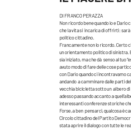
DI FRANCO PERAZZA
Non ricordo bene quando io e Dario ci
che la vita si incarica di offrirti: s
politico cittadino.
Francamente non lo ricordo. Certo ci
un orientamento politico di sinistra
sia iniziato, ma che dà senso al tuo 
avuto modo di fare delle cose partic
con Dario quando ci incontravamo c
andando a camminare dalle parti del
vecchia bicicletta sotto un albero d
adesso passando accanto a quell’albe
interessanti conferenze storiche che
Forse, a ben pensarci, qualcosa è cam
Circolo cittadino del Partito Democra
stata aprire il dialogo con tutte le re