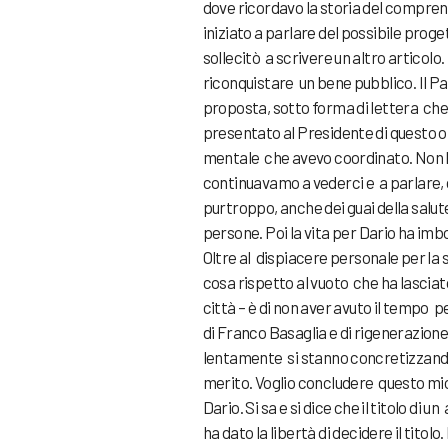
dove ricordavo la storia del compren
iniziato a parlare del possibile prog
sollecitò a scrivere un altro articolo
riconquistare un bene pubblico. Il 
proposta, sotto forma di lettera che
presentato al Presidente di questo o
mentale che avevo coordinato. Non ho
continuavamo a vederci e a parlare, 
purtroppo, anche dei guai della salut
persone. Poi la vita per Dario ha imb
Oltre al dispiacere personale per la
cosa rispetto al vuoto che ha lasciato
città – è di non aver avuto il tempo 
di Franco Basaglia e di rigenerazion
lentamente si stanno concretizzando
merito. Voglio concludere questo mio
Dario. Si sa e si dice che il titolo di 
ha dato la libertà di decidere il tito