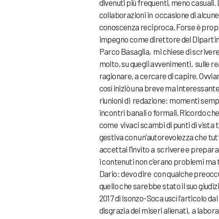
divenuti più frequenti, meno casuali.
collaborazioni in occasione di alcun
conoscenza reciproca. Forse è propr
impegno come direttore del Dipartime
Parco Basaglia, mi chiese di scriver
molto, su quegli avvenimenti, sulle r
ragionare, a cercare di capire. Ovvi
così iniziò una breve ma interessante 
riunioni di redazione: momenti sem
incontri banali o formali. Ricordo ch
come vivaci scambi di punti di vista 
gestiva con un’autorevolezza che tu
accettai l’invito a scrivere e prepar
i contenuti non c’erano problemi ma t
Dario: devo dire con qualche preocc
quello che sarebbe stato il suo giudi
2017 di Isonzo-Soca uscì l’articolo dal
disgrazia dei miseri alienati, a labora