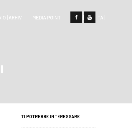
IO | ARHIV
MEDIA POINT
| SLO |
| ITA |
I
TI POTREBBE INTERESSARE