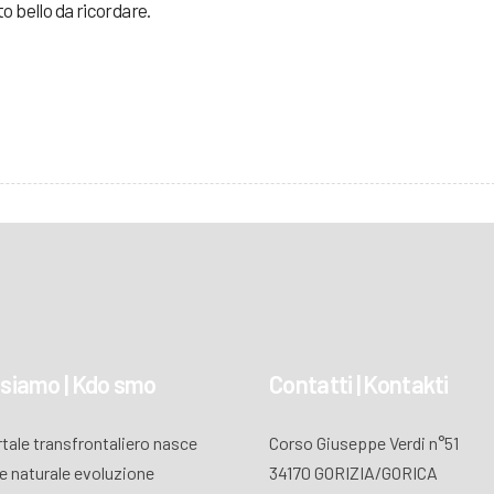
o bello da ricordare.
 siamo | Kdo smo
Contatti | Kontakti
ortale transfrontaliero nasce
Corso Giuseppe Verdi n°51
 naturale evoluzione
34170 GORIZIA/GORICA