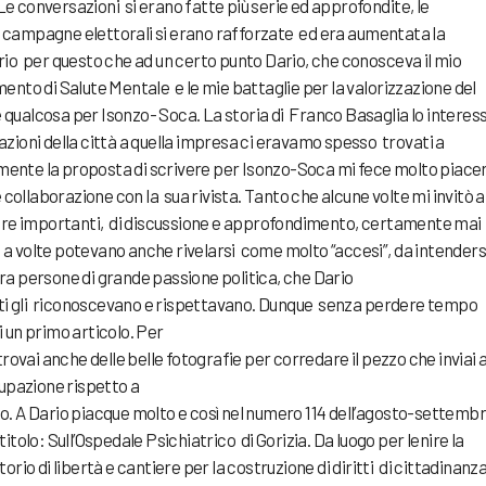
 Le conversazioni si erano fatte più serie ed approfondite, le
e campagne elettorali si erano rafforzate ed era aumentata la
io per questo che ad un certo punto Dario, che conosceva il mio
nto di Salute Mentale e le mie battaglie per la valorizzazione del
e qualcosa per Isonzo- Soca. La storia di Franco Basaglia lo interes
eazioni della città a quella impresa ci eravamo spesso trovati a
amente la proposta di scrivere per Isonzo-Soca mi fece molto piace
collaborazione con la sua rivista. Tanto che alcune volte mi invitò a
pre importanti, di discussione e approfondimento, certamente mai
e a volte potevano anche rivelarsi come molto “accesi”, da intenders
tra persone di grande passione politica, che Dario
tti gli riconoscevano e rispettavano. Dunque senza perdere tempo
ai un primo articolo. Per
rovai anche delle belle fotografie per corredare il pezzo che inviai 
upazione rispetto a
zio. A Dario piacque molto e così nel numero 114 dell’agosto-settemb
 titolo: Sull’Ospedale Psichiatrico di Gorizia. Da luogo per lenire la
torio di libertà e cantiere per la costruzione di diritti di cittadinanza