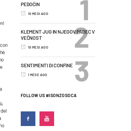
PEDOĆIN
10 MESI AGO
oni
KLEMENT JUG IN NJEGOV PADEC V
VEČNOST
 con
10 MESI AGO
chè
mo
SENTIMENTI DI CONFINE
ne
1 MESE AGO
a
FOLLOW US #ISONZOSOCA
ù.
 del
a
ano