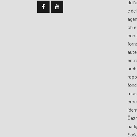
dell’
e de
agen
obiet
cont
forn
aute
entra
archi
rapp
fond
mosa
croce
iden
Čezm
nadg
Soč