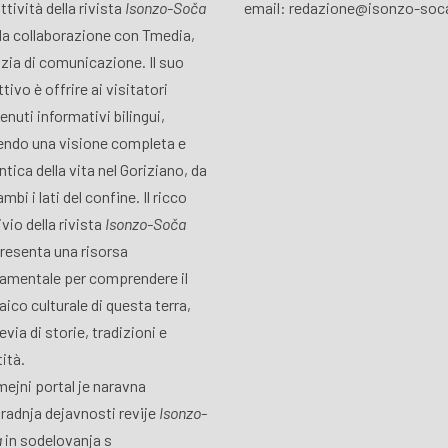
attività della rivista
Isonzo-Soča
email: redazione@isonzo-soca
lla collaborazione con Tmedia,
zia di comunicazione. Il suo
tivo è offrire ai visitatori
enuti informativi bilingui,
endo una visione completa e
ntica della vita nel Goriziano, da
mbi i lati del confine. Il ricco
vio della rivista
Isonzo-Soča
resenta una risorsa
amentale per comprendere il
ico culturale di questa terra,
via di storie, tradizioni e
tità.
ejni portal je naravna
radnja dejavnosti revije
Isonzo-
a
in sodelovanja s