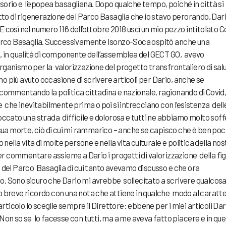
sorio e l’epopea basagliana. Dopo qualche tempo, poiché in città si
etto di rigenerazione del Parco Basaglia che io stavo perorando, Dar
. E così nel numero 116 dell’ottobre 2018 uscì un mio pezzo intitolato
Parco Basaglia. Successivamente Isonzo-Soca ospitò anche una
, in qualità di componente dell’assemblea del GECT GO, avevo
rganismo per la valorizzazione del progetto transfrontaliero di sal
 più avuto occasione di scrivere articoli per Dario, anche se
commentando la politica cittadina e nazionale, ragionando di Covid,
e che inevitabilmente prima o poi si intrecciano con l’esistenza dell
occato una strada difficile e dolorosa e tutti ne abbiamo molto soff
 sua morte, ciò di cui mi rammarico – anche se capisco che è ben po
 nella vita di molte persone e nella vita culturale e politica della nos
per commentare assieme a Dario i progetti di valorizzazione della fi
e del Parco Basaglia di cui tanto avevamo discusso e che ora
. Sono sicuro che Dario mi avrebbe sollecitato a scrivere qualcosa
 breve ricordo con una nota che attiene in qualche modo al caratte
un articolo lo sceglie sempre il Direttore: ebbene per i miei articoli Da
lo. Non so se lo facesse con tutti, ma a me aveva fatto piacere e in q