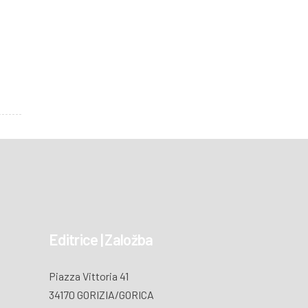
Editrice | Založba
Piazza Vittoria 41
34170 GORIZIA/GORICA