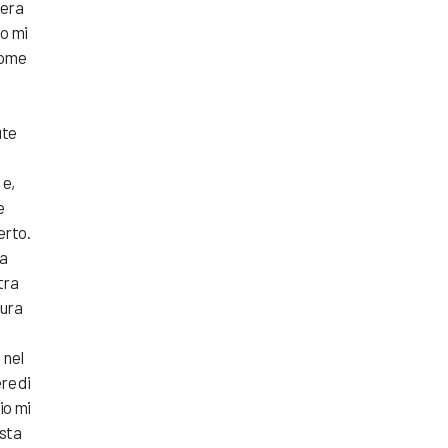
 era
io mi
 Come
ute
 e,
e
erto.
ca
tra
gura
 nel
re di
rio mi
uesta