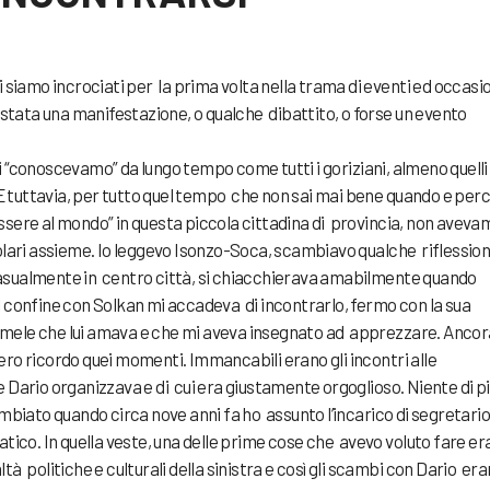
 siamo incrociati per la prima volta nella trama di eventi ed occasi
arà stata una manifestazione, o qualche dibattito, o forse un evento
 “conoscevamo” da lungo tempo come tutti i goriziani, almeno quelli
. E tuttavia, per tutto quel tempo che non sai mai bene quando e per
“essere al mondo” in questa piccola cittadina di provincia, non aveva
olari assieme. Io leggevo Isonzo-Soca, scambiavo qualche riflessio
asualmente in centro città, si chiacchierava amabilmente quando
 confine con Solkan mi accadeva di incontrarlo, fermo con la sua
i mele che lui amava e che mi aveva insegnato ad apprezzare. Ancor
ro ricordo quei momenti. Immancabili erano gli incontri alle
 Dario organizzava e di cui era giustamente orgoglioso. Niente di pi
biato quando circa nove anni fa ho assunto l’incarico di segretario
tico. In quella veste, una delle prime cose che avevo voluto fare er
altà politiche e culturali della sinistra e così gli scambi con Dario er