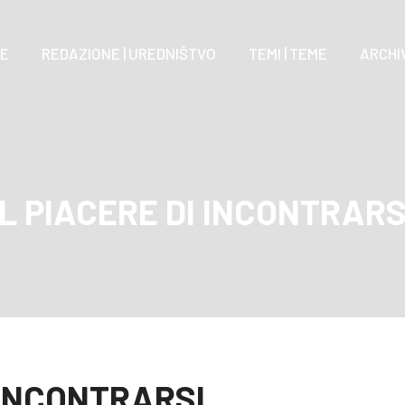
E
REDAZIONE | UREDNIŠTVO
TEMI | TEME
ARCHIV
IL PIACERE DI INCONTRARS
 INCONTRARSI