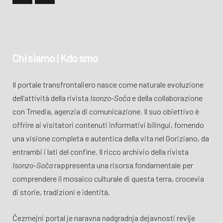
Chi siamo | Kdo smo
Il portale transfrontaliero nasce come naturale evoluzione
dell’attività della rivista
Isonzo-Soča
e della collaborazione
con Tmedia, agenzia di comunicazione. Il suo obiettivo è
offrire ai visitatori contenuti informativi bilingui, fornendo
una visione completa e autentica della vita nel Goriziano, da
entrambi i lati del confine. Il ricco archivio della rivista
Isonzo-Soča
rappresenta una risorsa fondamentale per
comprendere il mosaico culturale di questa terra, crocevia
di storie, tradizioni e identità.
Čezmejni portal je naravna nadgradnja dejavnosti revije