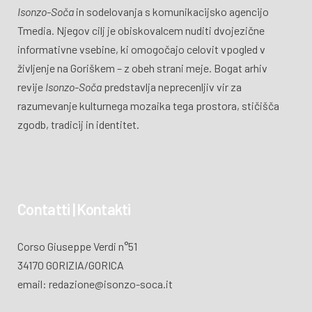
Isonzo-Soča
in sodelovanja s komunikacijsko agencijo
Tmedia. Njegov cilj je obiskovalcem nuditi dvojezične
informativne vsebine, ki omogočajo celovit vpogled v
življenje na Goriškem – z obeh strani meje. Bogat arhiv
revije
Isonzo-Soča
predstavlja neprecenljiv vir za
razumevanje kulturnega mozaika tega prostora, stičišča
zgodb, tradicij in identitet.
Contatti | Kontakti
Corso Giuseppe Verdi n°51
34170 GORIZIA/GORICA
email: redazione@isonzo-soca.it