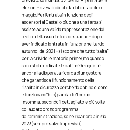
previsto, se il sindaco Ziberna – prima delle
elezioni – aveva indicato la data di aprile o
maggio.Per l’entrata in funzione degli
ascensori al Castello più che a una farsa si
assiste ad una valida rappresentazione del
teatro dell’assurdo: lo scorsa anno – dopo
aver indicato l’entrata in funzione nel tardo
autunno del 2021 – si scopre che tutto “salta”
per la crisi delle materie prime (ma quando
sono state ordinate le cabine?) e oggi si è
ancor alla disperata ricerca di un gestore
che garantisca il funzionamento della
risalita in sicurezza perché “le cabine ci sono
e funzionano” (sic) parola di ZIberna.
Insomma, secondo il dettagliato e più volte
collaudato cronoprogramma
dell’amministrazione, se ne riparlerà a inizio
2023 (sempre salvo imprevisti).