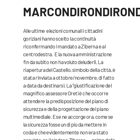
MARCONDIRONDIRON
Alle ultime elezioni comunali i cittadini
goriziani hanno scelto la continuità
riconfermando i mandato a Ziberna e al
centrodestra. E la nuova amministrazione
fin da subito non ha voluto deluderli. La
riapertura del Castello, simbolo della città, è
stata rinviata a ottobre/novembre, di fatto
a data da destinarsi. La “giustificazione del
magnifico assessore Oreti è che occorre
attendere la predisposizione del piano di
sicurezza e della progettazione del piano
multimediale. E se ne accorge ora, come se
la sicurezza fosse un di più da mettere in
coda e che evidentemente non era stato