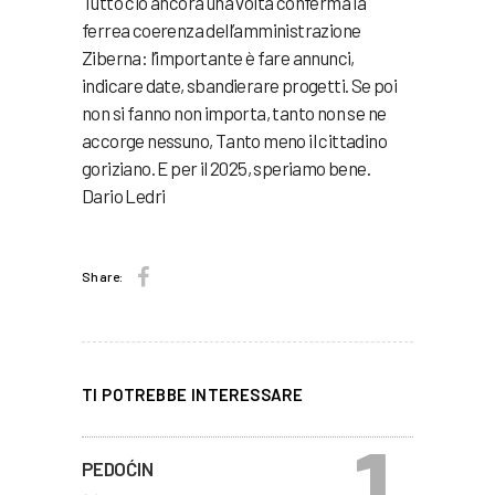
Tutto ciò ancora una volta conferma la
ferrea coerenza dell’amministrazione
Ziberna: l’importante è fare annunci,
indicare date, sbandierare progetti. Se poi
non si fanno non importa, tanto non se ne
accorge nessuno, Tanto meno il cittadino
goriziano. E per il 2025, speriamo bene.
Dario Ledri
Share:
TI POTREBBE INTERESSARE
PEDOĆIN