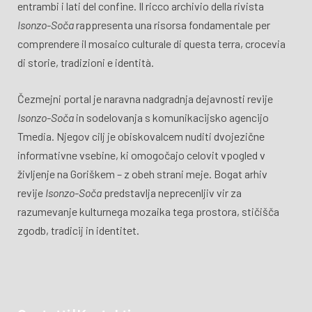
entrambi i lati del confine. Il ricco archivio della rivista
Isonzo-Soča
rappresenta una risorsa fondamentale per
comprendere il mosaico culturale di questa terra, crocevia
di storie, tradizioni e identità.
Čezmejni portal je naravna nadgradnja dejavnosti revije
Isonzo-Soča
in sodelovanja s komunikacijsko agencijo
Tmedia. Njegov cilj je obiskovalcem nuditi dvojezične
informativne vsebine, ki omogočajo celovit vpogled v
življenje na Goriškem – z obeh strani meje. Bogat arhiv
revije
Isonzo-Soča
predstavlja neprecenljiv vir za
razumevanje kulturnega mozaika tega prostora, stičišča
zgodb, tradicij in identitet.