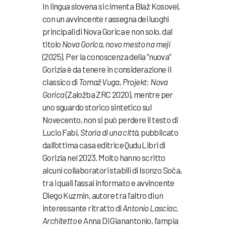
In lingua slovena si cimenta Blaž Kosovel,
con un avvincente rassegna dei luoghi
principali di Nova Gorica e non solo, dal
titolo
Nova Gorica, novo mesto na meji
(2025). Per la conoscenza della “nuova”
Gorizia è da tenere in considerazione il
classico di
Tomaž Vuga, Projekt: Nova
Gorica
(Založba ZRC 2020), mentre per
uno sguardo storico sintetico sul
Novecento, non si può perdere il testo di
Lucio Fabi,
Storia di una città
, pubblicato
dall’ottima casa editrice Qudu Libri di
Gorizia nel 2023. Molto hanno scritto
alcuni collaboratori stabili di Isonzo Soča,
tra i quali l’assai informato e avvincente
Diego Kuzmin, autore tra l’altro di un
interessante ritratto di
Antonio Lasciac,
Architetto
e Anna Di Gianantonio, l’ampia