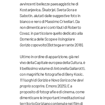
avvincenti bellezze paesaggistiche di
Kostanjevica, Škabrjel, Sveta Gora e
Sabotin, aiutati dalle suggestive foto in
bianco e nero di Massimo Crivellari. Da
non dimenticare i contributi di Roberto
Covaz, in particolare quello dedicato alla
Domenica delle Scope e il singolare
Gorizia capovolta
(Bottega errante 2018).
Ultimo in ordine di apparizione, già nel
vivo della Capitale europea della Cultura, è
il bellissimo volume di Antonella Gallarotti,
con magnifiche fotografie di Beny Kosic,
111 luoghi di Gorizia e Nova Gorica che devi
proprio scoprire,
Emons 2025). E a
proposito di fotografie e di cinema, come
dimenticare le importanti meditazioni sul
territorio Goriziano contenute nei film di