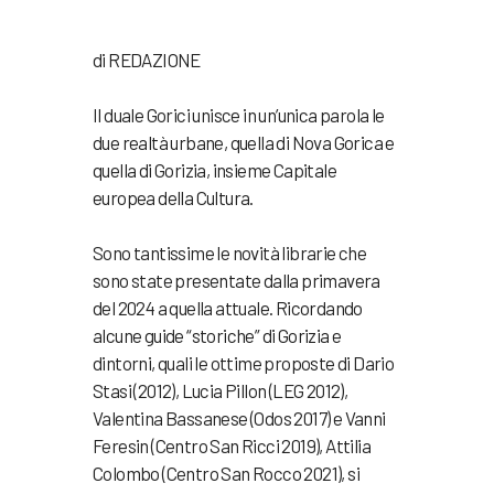
di REDAZIONE
Il duale Gorici unisce in un’unica parola le
due realtà urbane, quella di Nova Gorica e
quella di Gorizia, insieme Capitale
europea della Cultura.
Sono tantissime le novità librarie che
sono state presentate dalla primavera
del 2024 a quella attuale. Ricordando
alcune guide “storiche” di Gorizia e
dintorni, quali le ottime proposte di Dario
Stasi (2012), Lucia Pillon (LEG 2012),
Valentina Bassanese (Odos 2017) e Vanni
Feresin (Centro San Ricci 2019), Attilia
Colombo (Centro San Rocco 2021), si