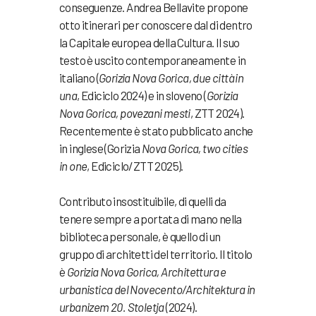
conseguenze. Andrea Bellavite propone
otto itinerari per conoscere dal di dentro
la Capitale europea della Cultura. Il suo
testo è uscito contemporaneamente in
italiano (
Gorizia Nova Gorica, due città in
una
, Ediciclo 2024) e in sloveno (
Gorizia
Nova Gorica, povezani mesti
, ZTT 2024).
Recentemente è stato pubblicato anche
in inglese (Gorizia
Nova Gorica, two cities
in one
, Ediciclo/ZTT 2025).
Contributo insostituibile, di quelli da
tenere sempre a portata di mano nella
biblioteca personale, è quello di un
gruppo di architetti del territorio. Il titolo
è
Gorizia Nova Gorica, Architettura e
urbanistica del Novecento/Architektura in
urbanizem 20. Stoletja
(2024).