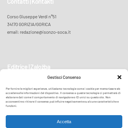
Contatti | Kontakti
Corso Giuseppe Verdi n°51
34170 GORIZIA/GORICA
email: redazione@isonzo-soca.it
Editrice | Založba
Gestisci Consenso
Piazza Vittoria 41
Per fornire le migliori esperienze, utilizziamo tecnologie come i cookie per memorizzare e/o
34170 GORIZIA/GORICA
accedere alle informazioni del dispositivo. Il consenso a queste tecnologie ci permetterà di
elaborare dati come il comportamento di navigazione o ID unici su questo sito. Non
acconsentire o ritirare il consenso può influire negativamente su alcune caratteristiche e
funzioni.
Accetta