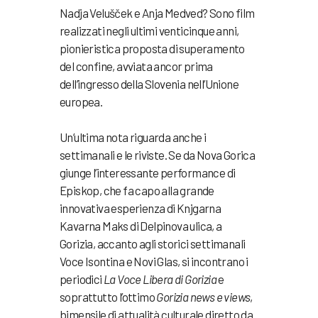
Nadja Velušček e Anja Medved? Sono film
realizzati negli ultimi venticinque anni,
pionieristica proposta di superamento
del confine, avviata ancor prima
dell’ingresso della Slovenia nell’Unione
europea.
Un’ultima nota riguarda anche i
settimanali e le riviste. Se da Nova Gorica
giunge l’interessante performance di
Episkop, che fa capo alla grande
innovativa esperienza di Knjgarna
Kavarna Maks di Delpinova ulica, a
Gorizia, accanto agli storici settimanali
Voce Isontina e Novi Glas, si incontrano i
periodici
La Voce Libera di Gorizia
e
soprattutto l’ottimo
Gorizia news e views
,
bimensile di attualità culturale diretto da