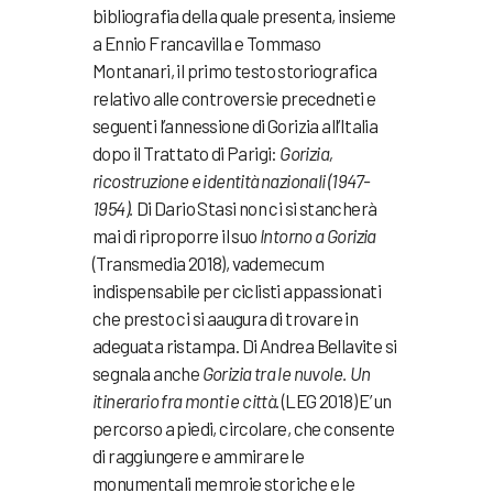
bibliografia della quale presenta, insieme
a Ennio Francavilla e Tommaso
Montanari, il primo testo storiografica
relativo alle controversie precedneti e
seguenti l’annessione di Gorizia all’Italia
dopo il Trattato di Parigi:
Gorizia,
ricostruzione e identità nazionali (1947-
1954).
Di Dario Stasi non ci si stancherà
mai di riproporre il suo
Intorno a Gorizia
(Transmedia 2018), vademecum
indispensabile per ciclisti appassionati
che presto ci si aaugura di trovare in
adeguata ristampa. Di Andrea Bellavite si
segnala anche
Gorizia tra le nuvole. Un
itinerario fra monti e città
. (LEG 2018) E’ un
percorso a piedi, circolare, che consente
di raggiungere e ammirare le
monumentali memroie storiche e le