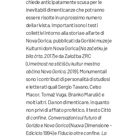
chiede anticipatamente scusa per le
inevitabili dimenticanze che potranno
essere risolte in un prossimo numero
della rivista. Importanti sono i testi
collettivi intorno alla storia e all’arte di
Nova Gorica, pubblicati da Goriški muzej e
Kulturni dom Nova Gorica (
Na začetku je
bila črta, 2017
) e da Založba ZRC
(
Umetnost na stičišču kultur mestna
občina Nova Gorica, 2019
). Monumentali
sono i contributi di personalità di studiosi
e letterati quali Sergio Tavano, Celso
Macor, Tomaž Vuga, Branko Marušič e
molti altri. Da non dimenticare, in quanto
non privi di afflato profetico, il testo
Città
di confine. Conversazioni sul futuro di
Gorizia e Nova Gorica
(Nuova Dimensione –
Ediciclo 1994) e
Fiducia oltre confine. La