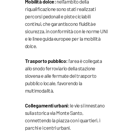
Mobilità dolce:
nell’ambito della
riqualificazione sono stati realizzati
percorsi pedonali e piste ciclabili
continui, che garantiscono fluidità e
sicurezza, in conformità con le norme UNI
e le linee guida europee per la mobilità
dolce.
Trasporto pubblico:
l’area è collegata
allo snodo ferroviario della stazione
slovena e alle fermate del trasporto
pubblico locale, favorendo la
multimodalità.
Collegamenti urbani:
le vie si innestano
sulla storica via Monte Santo,
connettendo la piazza con i quartieri, i
parchi e i centri urbani.