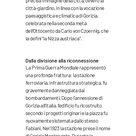
precisa immagine della città, ovvero la
città-giardino, in linea con la vocazione
paesaggistica e climatica di Gorizia,
celebrata nella seconda metà
dell’Ottocento da Carlo von Czoernig, che
la definì “la Nizza austriaca”.
Dalla divisione alla riconnessione
La Prima Guerra Mondiale rappresentò
una profonda frattura: la stazione
ferroviaria, infrastruttura strategica, fu
gravemente danneggiata dai
bombardamenti. Dopo l’annessione di
Gorizia all’Italia, l’edificio fu ricostruito
secondo i progetti originari e la piazza fu
nuovamente sistemata dallo stesso
Fabiani. Nel 1923 la stazione prese il nome
di Gorizia Montesanto. Durante la