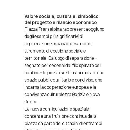
Valore sociale, culturale, simbolico
del progetto e rilancio economico
Piazza Transalpina rappresenta oggi uno
degli esempi più significativi di
rigenerazione urbana intesa come
strumento di coesione sociale e
territoriale. Da luogo di separazione –
segnato per decenni dal filo spinato del
confine – la piazza si è trasformata in uno
spazio pubblico unitario e condiviso, che
incarna la cooperazione europea e la
convivenza culturale tra Gorizia e Nova
Gorica.
La nuova configurazione spaziale
consente una fruizione continua della
piazza da parte dei cittadini di entrambi