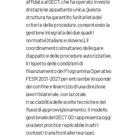
affidata al GECT, che ha operato in veste
di stazione appaltante unica. Questa
struttura ha garantito l’unitarietà dei
criteri e delle procedure, consentendo la
gestione integrata dei due quadri
normativi (italiano e sloveno), il
coordinamento simultaneo delle gare
d’appalto e delle procedure autorizzative,
il rispetto delle condizioni di
finanziamento del Programma Operativo
FESR 2021-2027 per entrambe le sponde
del confine e l’esercizio di una direzione
lavori bilaterale, con la totale
tracciabilità delle scelte tecniche e dei
flussi di approvvigionamento. Il modello
gestionale del GECT GO rappresenta oggi
una
best practice
replicabile in altri
contesti transfrontalieri europei,