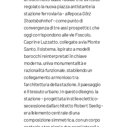
regolato la nuova piazza antistante la
stazione ferroviaria – all’epoca
Görz
Staatsbahnhof
– come punto di
convergenza di tre assi prospettici, che
oggi corrispondono alle vie Foscolo,
Caprin e Luzzatto, collegate a via Monte
Santo. Il sistema, ispirato a modelli
barocchi reinterpretati in chiave
moderna, univa monumentalità e
razionalità funzionale, stabilendo un
collegamento armonioso tra
l’architettura della stazione, il paesaggio
e il tessuto urbano. In questo disegno, la
stazione – progettata in stile eclettico-
secessione dall’architetto Robert Seelig –
era l’elemento centrale di una
composizione simmetrica, con un corpo
centrale a tre piani e due corpi laterali a