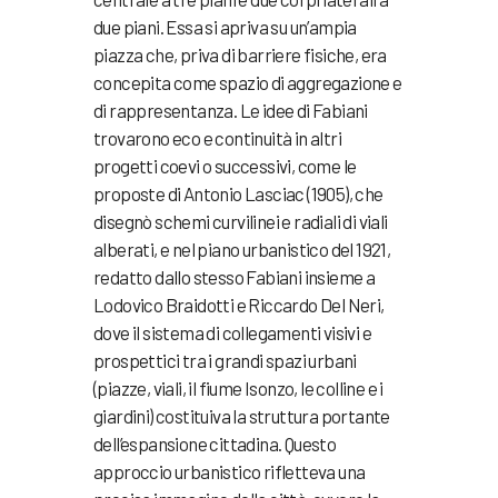
due piani. Essa si apriva su un’ampia
piazza che, priva di barriere fisiche, era
concepita come spazio di aggregazione e
di rappresentanza. Le idee di Fabiani
trovarono eco e continuità in altri
progetti coevi o successivi, come le
proposte di Antonio Lasciac (1905), che
disegnò schemi curvilinei e radiali di viali
alberati, e nel piano urbanistico del 1921,
redatto dallo stesso Fabiani insieme a
Lodovico Braidotti e Riccardo Del Neri,
dove il sistema di collegamenti visivi e
prospettici tra i grandi spazi urbani
(piazze, viali, il fiume Isonzo, le colline e i
giardini) costituiva la struttura portante
dell’espansione cittadina. Questo
approccio urbanistico rifletteva una