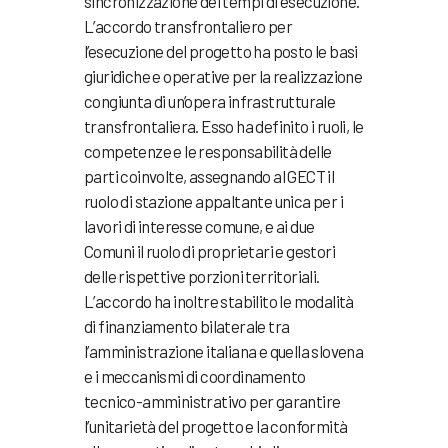
sincronizzazione dei tempi di esecuzione.
L’accordo transfrontaliero per
l’esecuzione del progetto ha posto le basi
giuridiche e operative per la realizzazione
congiunta di un’opera infrastrutturale
transfrontaliera. Esso ha definito i ruoli, le
competenze e le responsabilità delle
parti coinvolte, assegnando al GECT il
ruolo di stazione appaltante unica per i
lavori di interesse comune, e ai due
Comuni il ruolo di proprietari e gestori
delle rispettive porzioni territoriali.
L’accordo ha inoltre stabilito le modalità
di finanziamento bilaterale tra
l’amministrazione italiana e quella slovena
e i meccanismi di coordinamento
tecnico-amministrativo per garantire
l’unitarietà del progetto e la conformità