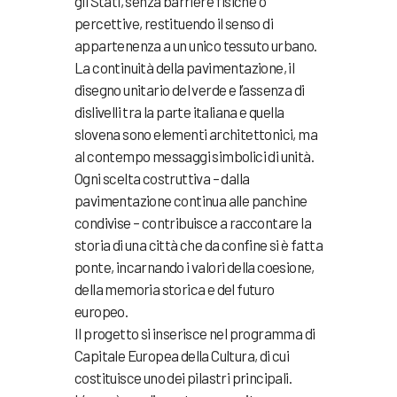
gli Stati, senza barriere fisiche o
percettive, restituendo il senso di
appartenenza a un unico tessuto urbano.
La continuità della pavimentazione, il
disegno unitario del verde e l’assenza di
dislivelli tra la parte italiana e quella
slovena sono elementi architettonici, ma
al contempo messaggi simbolici di unità.
Ogni scelta costruttiva – dalla
pavimentazione continua alle panchine
condivise – contribuisce a raccontare la
storia di una città che da confine si è fatta
ponte, incarnando i valori della coesione,
della memoria storica e del futuro
europeo.
Il progetto si inserisce nel programma di
Capitale Europea della Cultura, di cui
costituisce uno dei pilastri principali.