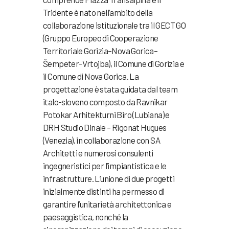
Tridente è nato nell’ambito della
collaborazione istituzionale tra il GECT GO
(Gruppo Europeo di Cooperazione
Territoriale Gorizia–Nova Gorica–
Šempeter-Vrtojba), il Comune di Gorizia e
il Comune di Nova Gorica. La
progettazione è stata guidata dal team
italo-sloveno composto da Ravnikar
Potokar Arhitekturni Biro (Lubiana) e
DRH Studio Dinale – Rigonat Hugues
(Venezia), in collaborazione con SA
Architetti e numerosi consulenti
ingegneristici per l’impiantistica e le
infrastrutture. L’unione di due progetti
inizialmente distinti ha permesso di
garantire l’unitarietà architettonica e
paesaggistica, nonché la