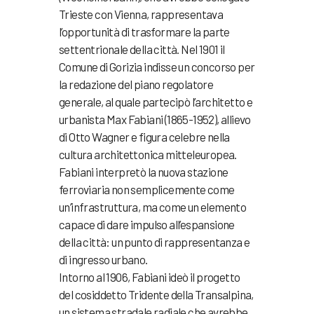
Trieste con Vienna, rappresentava
l’opportunità di trasformare la parte
settentrionale della città. Nel 1901 il
Comune di Gorizia indisse un concorso per
la redazione del piano regolatore
generale, al quale partecipò l’architetto e
urbanista Max Fabiani (1865-1952), allievo
di Otto Wagner e figura celebre nella
cultura architettonica mitteleuropea.
Fabiani interpretò la nuova stazione
ferroviaria non semplicemente come
un’infrastruttura, ma come un elemento
capace di dare impulso all’espansione
della città: un punto di rappresentanza e
di ingresso urbano.
Intorno al 1906, Fabiani ideò il progetto
del cosiddetto Tridente della Transalpina,
un sistema stradale radiale che avrebbe