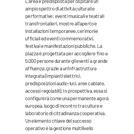
L’area è predisposta per ospitare un
ampio spettro di attività culturali e
performative: eventi musicali e teatrali
transfrontalieri, mostre all’aperto e
installazioni temporanee, cerimonie
ufficiali ed eventi commemorativi,
festival e manifestazioni pubbliche. La
piazza è progettata per accogliere fino a
5.000 persone durante gli eventi a grande
affluenza, grazie a un’infrastruttura
integrata (impianti elettrici,
predisposizioni audio-luci, aree cablate,
accessi regolabili). In prospettiva, essa si
configurerà come una permanente agorà
europea, luogo di incontro tra culture e
laboratorio di cittadinanza cooperativa.
Un elemento chiave del successo
operativo è la gestione multilivello