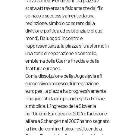
Nova Gorica. Per decenni, la piazza è
stata attraversata fisicamente dal filo
spinato e successivamente da una
recinzione, simbolo concreto della
divisione politica ed esistenziale di due
mondi. Da luogo di incontro e
rappresentanza, la piazza si trasformò in
una zona di separazione e controllo,
emblema della Guerra Fredda e della
frattura europea.
Con la dissoluzione della Jugoslavia e il
successivo processo di integrazione
europea, la piazza ha progressivamente
riacquistato la propria integrità fisica e
simbolica. L’ingresso della Slovenia
nell’Unione Europea nel 2004 e l’adesione
all’area Schengen nel 2007 hanno segnato
la fine del confine fisico, restituendo a