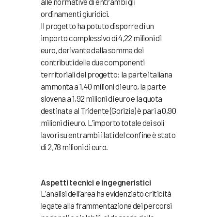
alle normative di entrambi gli
ordinamenti giuridici.
Il progetto ha potuto disporre di un
importo complessivo di 4,22 milioni di
euro, derivante dalla somma dei
contributi delle due componenti
territoriali del progetto: la parte italiana
ammonta a 1,40 milioni di euro, la parte
slovena a 1,92 milioni di euro e la quota
destinata al Tridente (Gorizia) è pari a 0,90
milioni di euro. L’importo totale dei soli
lavori su entrambi i lati del confine è stato
di 2,78 milioni di euro.
Aspetti tecnici e ingegneristici
L’analisi dell’area ha evidenziato criticità
legate alla frammentazione dei percorsi