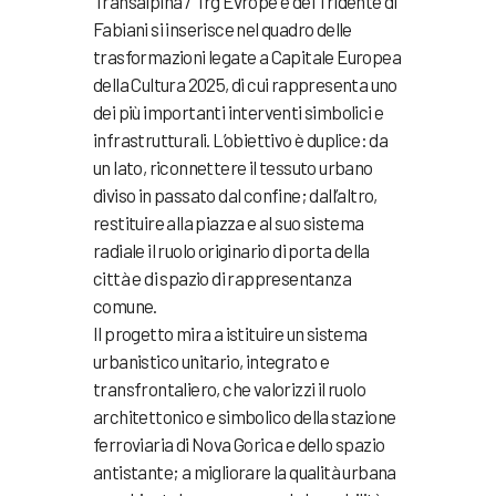
Transalpina / Trg Evrope e del Tridente di
Fabiani si inserisce nel quadro delle
trasformazioni legate a Capitale Europea
della Cultura 2025, di cui rappresenta uno
dei più importanti interventi simbolici e
infrastrutturali. L’obiettivo è duplice: da
un lato, riconnettere il tessuto urbano
diviso in passato dal confine; dall’altro,
restituire alla piazza e al suo sistema
radiale il ruolo originario di porta della
città e di spazio di rappresentanza
comune.
Il progetto mira a istituire un sistema
urbanistico unitario, integrato e
transfrontaliero, che valorizzi il ruolo
architettonico e simbolico della stazione
ferroviaria di Nova Gorica e dello spazio
antistante; a migliorare la qualità urbana