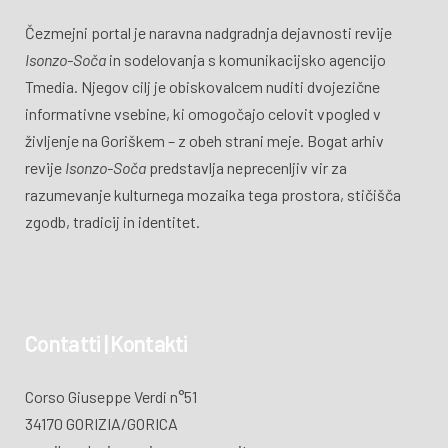
Čezmejni portal je naravna nadgradnja dejavnosti revije
Isonzo-Soča
in sodelovanja s komunikacijsko agencijo
Tmedia. Njegov cilj je obiskovalcem nuditi dvojezične
informativne vsebine, ki omogočajo celovit vpogled v
življenje na Goriškem – z obeh strani meje. Bogat arhiv
revije
Isonzo-Soča
predstavlja neprecenljiv vir za
razumevanje kulturnega mozaika tega prostora, stičišča
zgodb, tradicij in identitet.
Contatti | Kontakti
Corso Giuseppe Verdi n°51
34170 GORIZIA/GORICA