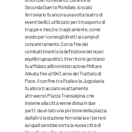
Seconda Guerra Mondiale, lo scalo
ferroviario fu ancora una volta teatro di
eventi bellici, utilizzato per il trasporto di
truppe e mezzi e, tragicamente, come
snodo per i convogli diretti ai campi di
concentramento. Con la fine dei
combattimenti e la definizione dei nuovi
equilibri geopolitici, il territorio goriziano
fu affidato all’Amministrazione Militare
Alleata fino al 1947, anno del Trattato di
Pace. Il confine tra l’Italia e la Jugoslavia
fu allora tracciato esattamente
attraverso Piazza Transalpina, che
insieme alla città venne divisa in due
parti: da un lato una porzione della piazza,
dall’altro la stazione ferroviaria e i terreni
sui quali sarebbe sorta la nuova città di