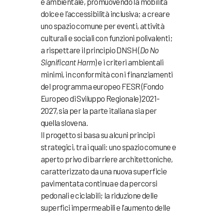
e ambientale, promuovendo la mobilità
dolce e l’accessibilità inclusiva; a creare
uno spazio comune per eventi, attività
culturali e sociali con funzioni polivalenti;
a rispettare il principio DNSH (
Do No
Significant Harm
) e i criteri ambientali
minimi, in conformità con i finanziamenti
del programma europeo FESR (Fondo
Europeo di Sviluppo Regionale) 2021-
2027, sia per la parte italiana sia per
quella slovena.
Il progetto si basa su alcuni principi
strategici, tra i quali: uno spazio comune e
aperto privo di barriere architettoniche,
caratterizzato da una nuova superficie
pavimentata continua e da percorsi
pedonali e ciclabili; la riduzione delle
superfici impermeabili e l’aumento delle