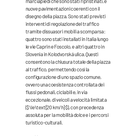
marciapiedi che sono stati ripristinati, e
nuove pavimentazioni coerenti con il
disegno della piazza. Sono stati previsti
interventi di regolazione del traffico
tramite dissuasori mobili a scomparsa:
quattro sono stati installati in Italia lungo
le vie Caprin e Foscolo, e altri quattro in
Slovenia in Kolodvorská ulica. Questi
consentono la chiusura totale della piazza
al traffico, permettendo così la
configurazione di uno spazio comune,
ovvero una coesistenza controllata dei
flussi pedonali, ciclabili e, in via
eccezionale, di veicoli a velocità limitata
(
$\le\text{20 km/h}$
), con precedenza
assoluta per la mobilità dolce e i percorsi
turistico-culturali.