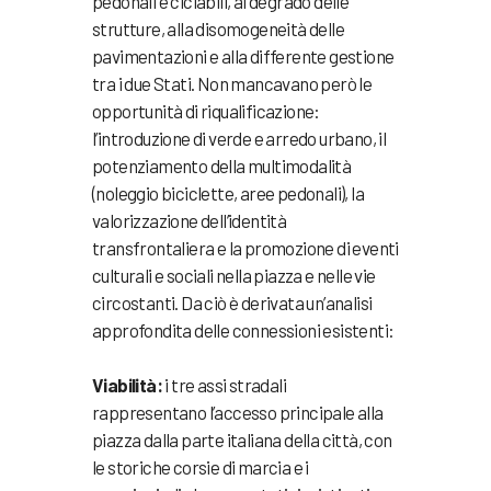
pedonali e ciclabili, al degrado delle
strutture, alla disomogeneità delle
pavimentazioni e alla differente gestione
tra i due Stati. Non mancavano però le
opportunità di riqualificazione:
l’introduzione di verde e arredo urbano, il
potenziamento della multimodalità
(noleggio biciclette, aree pedonali), la
valorizzazione dell’identità
transfrontaliera e la promozione di eventi
culturali e sociali nella piazza e nelle vie
circostanti. Da ciò è derivata un’analisi
approfondita delle connessioni esistenti:
Viabilità:
i tre assi stradali
rappresentano l’accesso principale alla
piazza dalla parte italiana della città, con
le storiche corsie di marcia e i