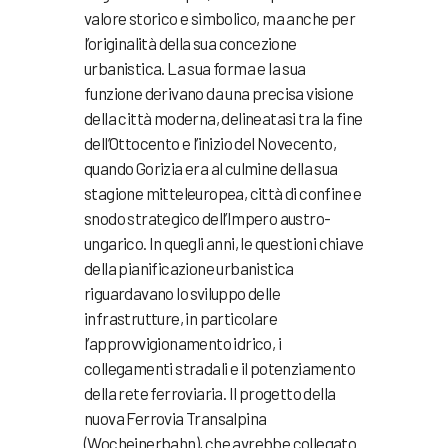
valore storico e simbolico, ma anche per
l’originalità della sua concezione
urbanistica. La sua forma e la sua
funzione derivano da una precisa visione
della città moderna, delineatasi tra la fine
dell’Ottocento e l’inizio del Novecento,
quando Gorizia era al culmine della sua
stagione mitteleuropea, città di confine e
snodo strategico dell’Impero austro-
ungarico. In quegli anni, le questioni chiave
della pianificazione urbanistica
riguardavano lo sviluppo delle
infrastrutture, in particolare
l’approvvigionamento idrico, i
collegamenti stradali e il potenziamento
della rete ferroviaria. Il progetto della
nuova Ferrovia Transalpina
(Wocheinerbahn), che avrebbe collegato