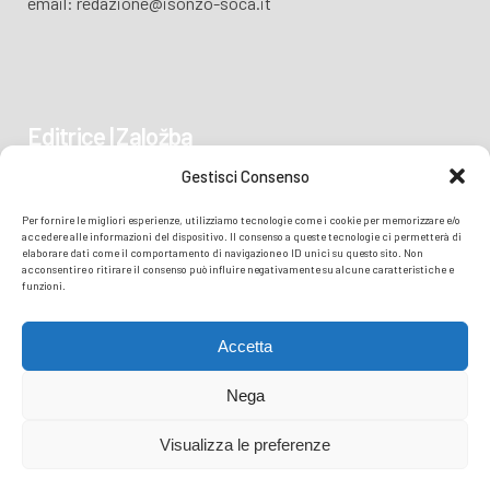
email: redazione@isonzo-soca.it
Editrice | Založba
Gestisci Consenso
Piazza Vittoria 41
Per fornire le migliori esperienze, utilizziamo tecnologie come i cookie per memorizzare e/o
34170 GORIZIA/GORICA
accedere alle informazioni del dispositivo. Il consenso a queste tecnologie ci permetterà di
elaborare dati come il comportamento di navigazione o ID unici su questo sito. Non
acconsentire o ritirare il consenso può influire negativamente su alcune caratteristiche e
funzioni.
Accetta
Nega
Visualizza le preferenze
© COPYRIGHT
TRANSMEDIA SRL
- READZIONE ISONZO SOČA -
PRIVACY