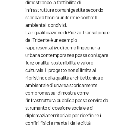
dimostrando la fattibilità di
infrastrutture comuni gestite secondo
standard tecnici uniformi e controlli
ambientali condivisi.
La riqualificazione di Piazza Transalpina e
del Tridente è un esempio
rappresentativo di come l’ingegneria
urbana contemporanea possa coniugare
funzionalità, sostenibilità e valore
culturale. Il progetto non si limita al
ripristino della qualità architettonica e
ambientale di un’area storicamente
compromessa; dimostra come
l’infrastruttura pubblica possa servire da
strumento di coesione sociale e di
diplomazia territoriale per ridefinire i
confini fisici e mentali delle città.