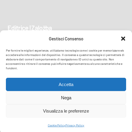
Editrice | Založba
Gestisci Consenso
Piazza Vittoria 41
Per fornire le migliori esperienze, utilizziamo tecnologie come i cookie per memorizzare e/o
34170 GORIZIA/GORICA
accedere alle informazioni del dispositivo. Il consenso a queste tecnologie ci permetterà di
elaborare dati come il comportamento di navigazione o ID unici su questo sito. Non
acconsentire o ritirare il consenso può influire negativamente su alcune caratteristiche e
funzioni.
Accetta
Nega
Visualizza le preferenze
© COPYRIGHT
TRANSMEDIA SRL
- READZIONE ISONZO SOČA -
PRIVACY
Cookie Policy
Privacy Policy
POLICY
COOKIE POLICY
| PERFORMED BY TMEDIA.IT