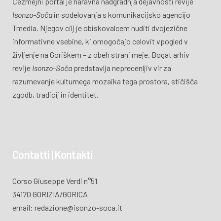
Čezmejni portal je naravna nadgradnja dejavnosti revije
Isonzo-Soča
in sodelovanja s komunikacijsko agencijo
Tmedia. Njegov cilj je obiskovalcem nuditi dvojezične
informativne vsebine, ki omogočajo celovit vpogled v
življenje na Goriškem – z obeh strani meje. Bogat arhiv
revije
Isonzo-Soča
predstavlja neprecenljiv vir za
razumevanje kulturnega mozaika tega prostora, stičišča
zgodb, tradicij in identitet.
Contatti | Kontakti
Corso Giuseppe Verdi n°51
34170 GORIZIA/GORICA
email: redazione@isonzo-soca.it