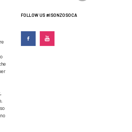
FOLLOW US #ISONZOSOCA
re
po
 che
per
,
e,
rso
ono