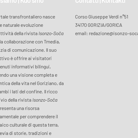
 siamo | Kdo smo
Contatti | Kontakti
ortale transfrontaliero nasce
Corso Giuseppe Verdi n°51
 naturale evoluzione
34170 GORIZIA/GORICA
attività della rivista
Isonzo-Soča
email: redazione@isonzo-soca
lla collaborazione con Tmedia,
zia di comunicazione. Il suo
tivo è offrire ai visitatori
enuti informativi bilingui,
endo una visione completa e
ntica della vita nel Goriziano, da
mbi i lati del confine. Il ricco
vio della rivista
Isonzo-Soča
resenta una risorsa
amentale per comprendere il
ico culturale di questa terra,
via di storie, tradizioni e