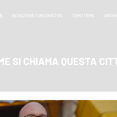
E
REDAZIONE | UREDNIŠTVO
TEMI | TEME
ARCHIV
ME SI CHIAMA QUESTA CITT