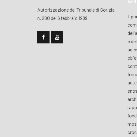
Chi
Autorizzazione del Tribunale di Gorizia
Il p
n. 200 del 6 febbraio 1989.
come
dell’
e de
agen
obiet
cont
forn
aute
entra
archi
rapp
fond
mosa
croce