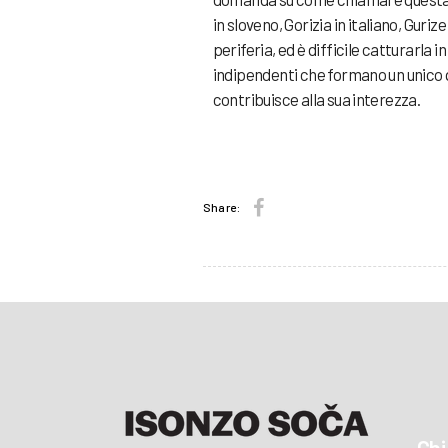
in sloveno, Gorizia in italiano, Guri
periferia, ed è difficile catturarla
indipendenti che formano un unico qu
contribuisce alla sua interezza.
Share: