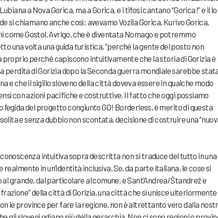
iana a Nova Gorica, ma a Gorica, e i tifosi cantano “Gorica!” e il lo
nde si chiamano anche così: avevamo Vozila Gorica, Kurivo Gorica,
smi come Gostol, Avrigo, che è diventata Nomago e potremmo
to una volta una guida turistica, “perché la gente del posto non
a proprio perché capiscono intuitivamente che la storia di Gorizia è
 la perdita di Gorizia dopo la Seconda guerra mondiale sarebbe stat
na e che il sigillo sloveno della città doveva essere in qualche modo
ensì con azioni pacifiche e costruttive. Il fatto che oggi possiamo
 l’egida del progetto congiunto GO! Borderless, è merito di questa
olita e senza dubbio non scontata, decisione di costruire una “nuov
 conoscenza intuitiva sopra descritta non si traduce del tutto in una
 realmente in un’identità inclusiva. Se, da parte italiana, le cose si
 al grande, dal particolare al comune, e Sant’Andrea/Štandrež e
razione” della città di Gorizia, una città che si unisce ulteriormente
con le province per fare la regione, non è altrettanto vero dalla nost
 gli sloveni odiano più della gerarchia. Non ci sono regioni o provi