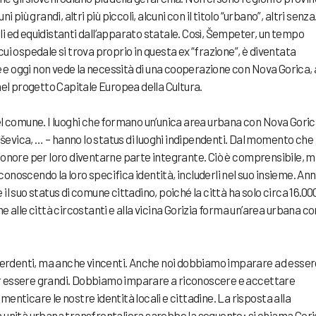
i più grandi, altri più piccoli, alcuni con il titolo “urbano”, altri senza
li ed equidistanti dall’apparato statale. Così, Šempeter, un tempo
cui ospedale si trova proprio in questa ex “frazione”, è diventata
e oggi non vede la necessità di una cooperazione con Nova Gorica, 
l progetto Capitale Europea della Cultura.
del comune. I luoghi che formano un’unica area urbana con Nova Goric
evica, … – hanno lo status di luoghi indipendenti. Dal momento che
n onore per loro diventarne parte integrante. Ciò è comprensibile, 
onoscendo la loro specifica identità, includerli nel suo insieme. Ann
il suo status di comune cittadino, poiché la città ha solo circa 16.00
me alle città circostanti e alla vicina Gorizia forma un’area urbana co
erdenti, ma anche vincenti. Anche noi dobbiamo imparare ad esser
er essere grandi. Dobbiamo imparare a riconoscere e accettare
menticare le nostre identità locali e cittadine. La risposta alla
nità urbana transfrontaliera sarebbe la seguente: si chiama Gor