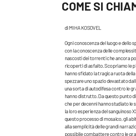
COME SI CHIA
di MIHA KOSOVEL
Ogni conoscenza del luogo e dello sp
con la conoscenza delle complessità
nascosti dei torrenti che ancora p
ricoperti di asfalto. Scopriamo le p
hanno sfidato la tragica ruota dell
spezzare uno spazio devastato dall
una sorta di autodifesa contro le gr
hanno distrutto. Da questo punto di 
che per decenni hanno studiato le st
la loro esperienza del sanguinoso XX 
questo processo di mosaico, gli ab
alla semplicità delle grandi narrazio
possibile combattere contro le gran