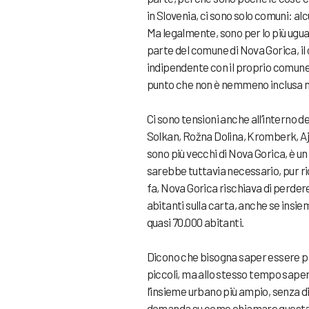
in Slovenia, ci sono solo comuni: alcun
Ma legalmente, sono per lo più ugua
parte del comune di Nova Gorica, il 
indipendente con il proprio comune 
punto che non è nemmeno inclusa ne
Ci sono tensioni anche all’interno 
Solkan, Rožna Dolina, Kromberk, Ajš
sono più vecchi di Nova Gorica, è u
sarebbe tuttavia necessario, pur ric
fa, Nova Gorica rischiava di perdere 
abitanti sulla carta, anche se insie
quasi 70.000 abitanti.
Dicono che bisogna saper essere p
piccoli, ma allo stesso tempo sap
l’insieme urbano più ampio, senza di
domanda su come chiamare questa u