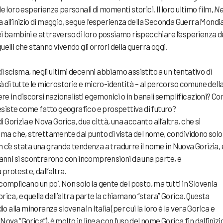
le loro esperienze personali di momenti storici. Il loro ultimo film,
N
 all’inizio di maggio, segue l’esperienza della Seconda Guerra Mondi
ei bambini e attraverso di loro possiamo rispecchiare l’esperienza d
uelli che stanno vivendo gli orrori della guerra oggi.
i scisma, negli ultimi decenni abbiamo assistito a un tentativo di
 là di tutte le microstorie e micro-identità – al percorso comune dell
e in discorsi nazionalisti egemonici o in banali semplificazioni? C
esiste come fatto geografico e prospettiva di futuro?
 di Gorizia e Nova Gorica, due città, una accanto all’altra, che si
ma che, strettamente dal punto di vista del nome, condividono solo
n c’è stata una grande tendenza a tradurre il nome in Nuova Gorizia, e
i anni si scontrarono con incomprensioni da una parte, e
proteste, dall’altra.
 complicano un po’. Non solo la gente del posto, ma tutti in Slovenia
orica, e quella dall’altra parte la chiamano “stara” Gorica. Questa
alla minoranza slovena in Italia (per cui la loro è la vera Gorica e
di Nova “Gorica”), è molto in linea con l’uso del nome Gorica fin dall’inizi