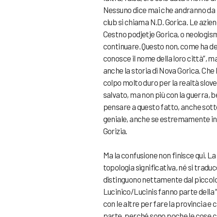
Nessuno dice mai che andranno da Lub
club si chiama N.D. Gorica. Le azie
Cestno podjetje Gorica, o neologi
continuare. Questo non, come ha det
conosce il nome della loro città”, m
anche la storia di Nova Gorica. Che
colpo molto duro per la realtà slove
salvato, ma non più con la guerra, b
pensare a questo fatto, anche sotto
geniale, anche se estremamente ins
Gorizia.
Ma la confusione non finisce qui. La
topologia significativa, né si traduce
distinguono nettamente dal piccolo
Lucinico/Lucinis fanno parte della “f
con le altre per fare la provincia e 
parte, perché sono poche le cose che