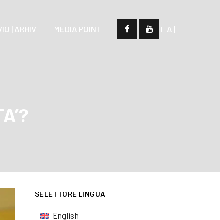
IO | ARHIV
MEDIA POINT
| SLO |
| ITA |
A’?
SELETTORE LINGUA
English