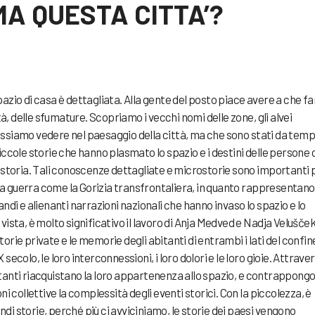
MA QUESTA CITTA’?
azio di casa è dettagliata. Alla gente del posto piace avere a che fa
, delle sfumature. Scopriamo i vecchi nomi delle zone, gli alvei
ossiamo vedere nel paesaggio della città, ma che sono stati da tem
iccole storie che hanno plasmato lo spazio e i destini delle persone
a storia. Tali conoscenze dettagliate e microstorie sono importanti 
a guerra come la Gorizia transfrontaliera, in quanto rappresentano
andi e alienanti narrazioni nazionali che hanno invaso lo spazio e lo
vista, è molto significativo il lavoro di Anja Medved e Nadja Velušček
orie private e le memorie degli abitanti di entrambi i lati del confin
secolo, le loro interconnessioni, i loro dolori e le loro gioie. Attrave
itanti riacquistano la loro appartenenza allo spazio, e contrappong
ni collettive la complessità degli eventi storici. Con la piccolezza, è
di storie, perché più ci avviciniamo, le storie dei paesi vengono