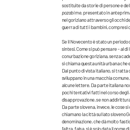
sostituite da storie di persone e del
pozabi me
, presentato in anteprima
nel goriziano attraverso gli occhi d
guerra di tutti i bambini, compresi q
Se il Novecento è stato un periodo d
sintesi. Come si può pensare – al di
conurbazione goriziana, senza cader
si chiama questa unità urbana che 
Dal punto di vista italiano, si tratta
sviluppano in una macchia comune, 
alcune lettere. Da parte italiana no
pochi tentativi fatti nel corso degl
disapprovazione, se non addirittura 
Da parte slovena, invece, le cose si
chiamano la città sul lato sloveno G
denominazione, che dà molto fastidio 
l’altra, falsa, si è solo data il nome 