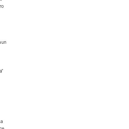
ro
a un
a”
ra
nce