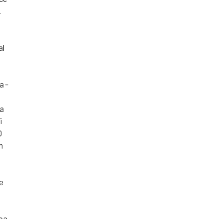
.
al
a –
ma
i
0
n
e
ica