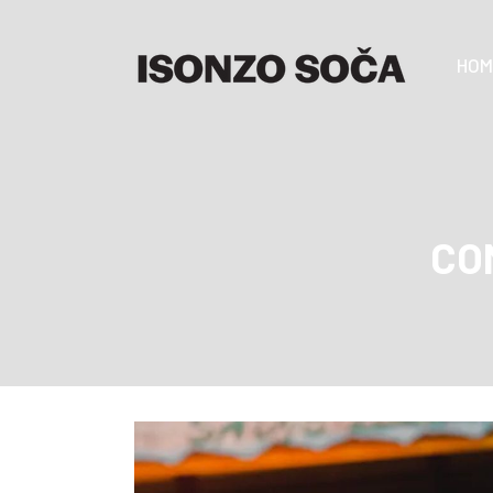
HOM
CO