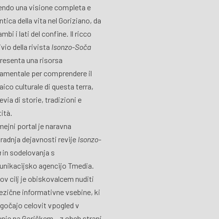
endo una visione completa e
ntica della vita nel Goriziano, da
mbi i lati del confine. Il ricco
vio della rivista
Isonzo-Soča
resenta una risorsa
amentale per comprendere il
ico culturale di questa terra,
via di storie, tradizioni e
tità.
ejni portal je naravna
radnja dejavnosti revije
Isonzo-
a
in sodelovanja s
nikacijsko agencijo Tmedia.
ov cilj je obiskovalcem nuditi
ezične informativne vsebine, ki
očajo celovit vpogled v
jenje na Goriškem – z obeh strani