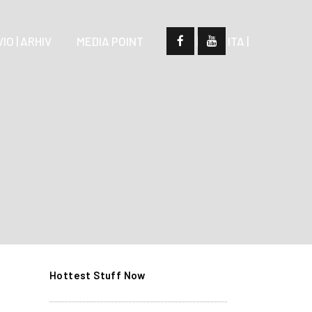
IO | ARHIV
MEDIA POINT
| SLO |
| ITA |
Hottest Stuff Now