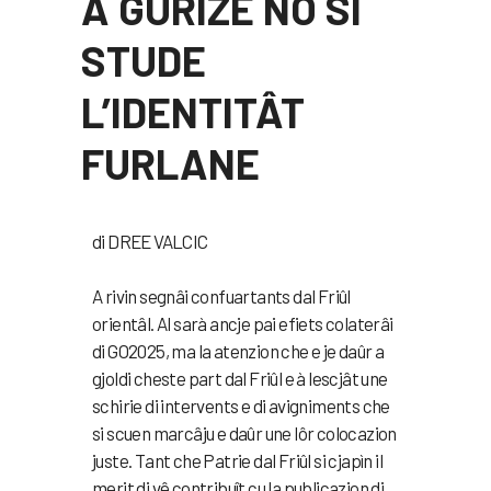
A GURIZE NO SI
STUDE
L’IDENTITÂT
FURLANE
di DREE VALCIC
A rivin segnâi confuartants dal Friûl
orientâl. Al sarà ancje pai efiets colaterâi
di GO2025, ma la atenzion che e je daûr a
gjoldi cheste part dal Friûl e à lescjât une
schirie di intervents e di avigniments che
si scuen marcâju e daûr une lôr colocazion
juste. Tant che Patrie dal Friûl si cjapìn il
merit di vê contribuît cu la publicazion di