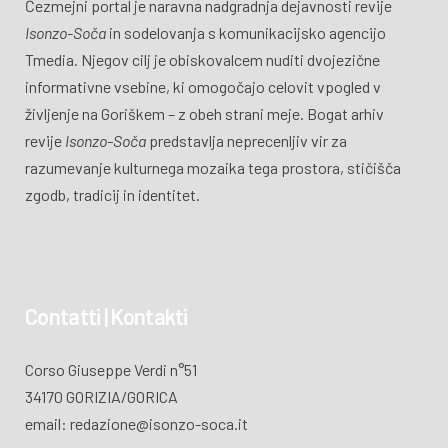
Čezmejni portal je naravna nadgradnja dejavnosti revije
Isonzo-Soča
in sodelovanja s komunikacijsko agencijo
Tmedia. Njegov cilj je obiskovalcem nuditi dvojezične
informativne vsebine, ki omogočajo celovit vpogled v
življenje na Goriškem – z obeh strani meje. Bogat arhiv
revije
Isonzo-Soča
predstavlja neprecenljiv vir za
razumevanje kulturnega mozaika tega prostora, stičišča
zgodb, tradicij in identitet.
Contatti | Kontakti
Corso Giuseppe Verdi n°51
34170 GORIZIA/GORICA
email: redazione@isonzo-soca.it