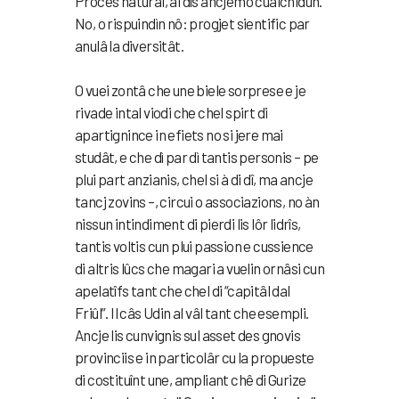
Procès naturâl, al dîs ancjemò cualchidun.
No, o rispuindìn nô: progjet sientific par
anulâ la diversitât.
O vuei zontâ che une biele sorprese e je
rivade intal viodi che chel spirt di
apartignince in efiets no si jere mai
studât, e che dì par dì tantis personis – pe
plui part anzianis, chel si à di dî, ma ancje
tancj zovins –, circui o associazions, no àn
nissun intindiment di pierdi lis lôr lidrîs,
tantis voltis cun plui passion e cussience
di altris lûcs che magari a vuelin ornâsi cun
apelatîfs tant che chel di “capitâl dal
Friûl”. Il câs Udin al vâl tant che esempli.
Ancje lis cunvignis sul asset des gnovis
provinciis e in particolâr cu la propueste
di costituînt une, ampliant chê di Gurize