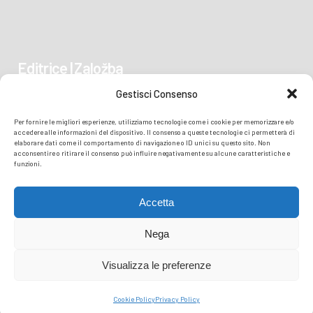
Editrice | Založba
Gestisci Consenso
Piazza Vittoria 41
Per fornire le migliori esperienze, utilizziamo tecnologie come i cookie per memorizzare e/o
34170 GORIZIA/GORICA
accedere alle informazioni del dispositivo. Il consenso a queste tecnologie ci permetterà di
elaborare dati come il comportamento di navigazione o ID unici su questo sito. Non
acconsentire o ritirare il consenso può influire negativamente su alcune caratteristiche e
funzioni.
Accetta
Nega
Visualizza le preferenze
© COPYRIGHT
TRANSMEDIA SRL
- READZIONE ISONZO SOČA -
PRIVACY
Cookie Policy
Privacy Policy
POLICY
COOKIE POLICY
| PERFORMED BY TMEDIA.IT