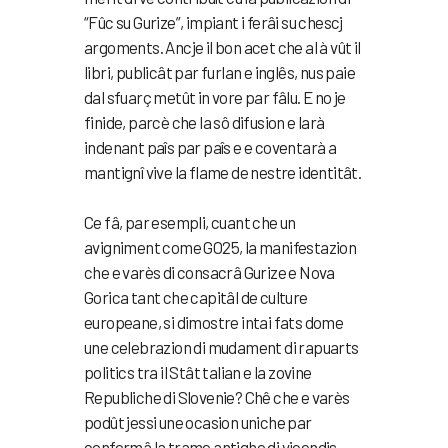
“Fûc su Gurize”, impiant i ferâi su chescj
argoments. Ancje il bon acet che al à vût il
libri, publicât par furlan e inglês, nus paie
dal sfuarç metût in vore par fâlu. E no je
finide, parcè che la sô difusion e larà
indenant paîs par paîs e e coventarà a
mantignî vive la flame de nestre identitât.
Ce fâ, par esempli, cuant che un
avigniment come GO25, la manifestazion
che e varès di consacrâ Gurize e Nova
Gorica tant che capitâl de culture
europeane, si dimostre intai fats dome
une celebrazion di mudament di rapuarts
politics tra il Stât talian e la zovine
Republiche di Slovenie? Chê che e varès
podût jessi une ocasion uniche par
confermâ la trame antighe di vicendis