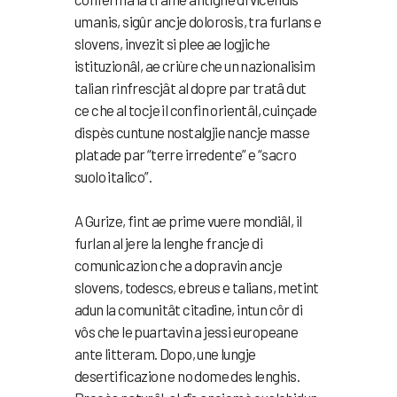
umanis, sigûr ancje dolorosis, tra furlans e
slovens, invezit si plee ae logjiche
istituzionâl, ae criùre che un nazionalisim
talian rinfrescjât al dopre par tratâ dut
ce che al tocje il confin orientâl, cuinçade
dispès cuntune nostalgjie nancje masse
platade par “terre irredente” e “sacro
suolo italico”.
A Gurize, fint ae prime vuere mondiâl, il
furlan al jere la lenghe francje di
comunicazion che a dopravin ancje
slovens, todescs, ebreus e talians, metint
adun la comunitât citadine, intun côr di
vôs che le puartavin a jessi europeane
ante litteram. Dopo, une lungje
desertificazion e no dome des lenghis.