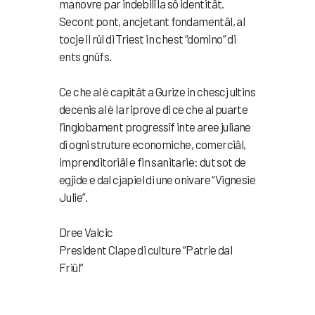
manovre par indebilî la sô identitât.
Secont pont, ancjetant fondamentâl, al
tocje il rûl di Triest in chest “domino” di
ents gnûfs.
Ce che al è capitât a Gurize in chescj ultins
decenis al è la riprove di ce che al puarte
l’inglobament progressîf inte aree juliane
di ogni struture economiche, comerciâl,
imprenditoriâl e fin sanitarie: dut sot de
egjide e dal cjapiel di une onivare “Vignesie
Julie”.
Dree Valcic
President Clape di culture “Patrie dal
Friûl”