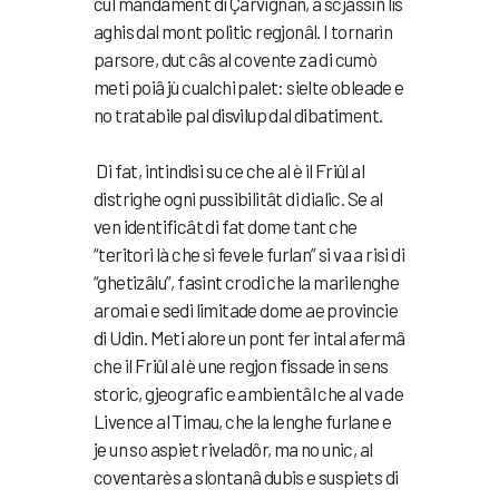
cul mandament di Çarvignan, a scjassin lis
aghis dal mont politic regjonâl. I tornarìn
parsore, dut câs al covente za di cumò
meti poiâ jù cualchi palet: sielte obleade e
no tratabile pal disvilup dal dibatiment.
Di fat, intindisi su ce che al è il Friûl al
distrighe ogni pussibilitât di dialic. Se al
ven identificât di fat dome tant che
“teritori là che si fevele furlan” si va a risi di
“ghetizâlu”, fasint crodi che la marilenghe
aromai e sedi limitade dome ae provincie
di Udin. Meti alore un pont fer intal afermâ
che il Friûl al è une regjon fissade in sens
storic, gjeografic e ambientâl che al va de
Livence al Timau, che la lenghe furlane e
je un so aspiet riveladôr, ma no unic, al
coventarès a slontanâ dubis e suspiets di