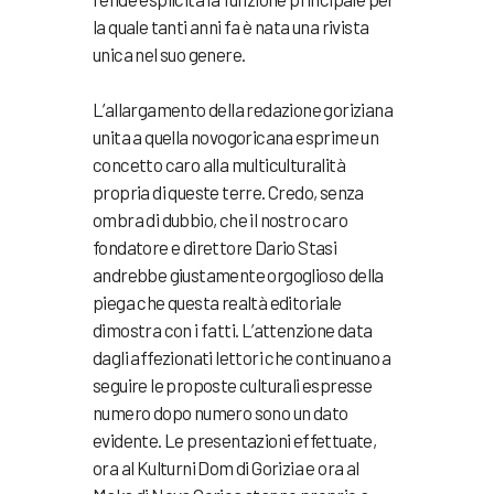
la quale tanti anni fa è nata una rivista
unica nel suo genere.
L’allargamento della redazione goriziana
unita a quella novogoricana esprime un
concetto caro alla multiculturalità
propria di queste terre. Credo, senza
ombra di dubbio, che il nostro caro
fondatore e direttore Dario Stasi
andrebbe giustamente orgoglioso della
piega che questa realtà editoriale
dimostra con i fatti. L’attenzione data
dagli affezionati lettori che continuano a
seguire le proposte culturali espresse
numero dopo numero sono un dato
evidente. Le presentazioni effettuate,
ora al Kulturni Dom di Gorizia e ora al