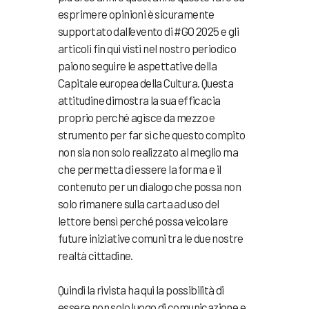
esprimere opinioni è sicuramente
supportato dall’evento di #GO 2025 e gli
articoli fin qui visti nel nostro periodico
paiono seguire le aspettative della
Capitale europea della Cultura. Questa
attitudine dimostra la sua efficacia
proprio perché agisce da mezzo e
strumento per far sì che questo compito
non sia non solo realizzato al meglio ma
che permetta di essere la forma e il
contenuto per un dialogo che possa non
solo rimanere sulla carta ad uso del
lettore bensì perché possa veicolare
future iniziative comuni tra le due nostre
realtà cittadine.
Quindi la rivista ha qui la possibilità di
essere non solo luogo di comunicazione e