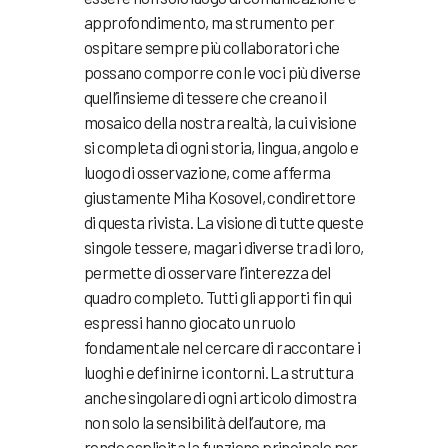
approfondimento, ma strumento per
ospitare sempre più collaboratori che
possano comporre con le voci più diverse
quell’insieme di tessere che creano il
mosaico della nostra realtà, la cui visione
si completa di ogni storia, lingua, angolo e
luogo di osservazione, come afferma
giustamente Miha Kosovel, condirettore
di questa rivista. La visione di tutte queste
singole tessere, magari diverse tra di loro,
permette di osservare l’interezza del
quadro completo. Tutti gli apporti fin qui
espressi hanno giocato un ruolo
fondamentale nel cercare di raccontare i
luoghi e definirne i contorni. La struttura
anche singolare di ogni articolo dimostra
non solo la sensibilità dell’autore, ma
rende esplicita la funzione principale per