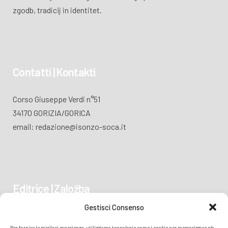
zgodb, tradicij in identitet.
Contatti | Kontakti
Corso Giuseppe Verdi n°51
34170 GORIZIA/GORICA
email: redazione@isonzo-soca.it
Editrice | Založba
Gestisci Consenso
Piazza Vittoria 41
Per fornire le migliori esperienze, utilizziamo tecnologie come i cookie per memorizzare e/o