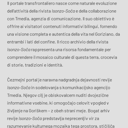
Il portale transfrontaliero nasce come naturale evoluzione
dell’attività della rivista
Isonzo-Soča
e della collaborazione
con Tmedia, agenzia di comunicazione. Il suo obiettivo è
offrire ai visitatori contenuti informativi bilingui, fornendo
una visione completa e autentica della vita nel Goriziano, da
entrambi i lati del confine. Il ricco archivio della rivista
Isonzo-Soča
rappresenta una risorsa fondamentale per
comprendere il mosaico culturale di questa terra, crocevia
di storie, tradizioni e identità.
Čezmejni portal je naravna nadgradnja dejavnosti revije
Isonzo-Soča
in sodelovanja s komunikacijsko agencijo
Tmedia. Njegov cilj je obiskovalcem nuditi dvojezične
informativne vsebine, ki omogočajo celovit vpogled v
življenje na Goriškem – z obeh strani meje. Bogat arhiv
revije
Isonzo-Soča
predstavlja neprecenljiv vir za
razumevanje kulturnega mozaika tega prostora, stičišča