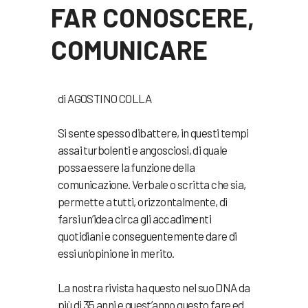
FAR CONOSCERE,
COMUNICARE
di AGOSTINO COLLA
Si sente spesso dibattere, in questi tempi
assai turbolenti e angosciosi, di quale
possa essere la funzione della
comunicazione. Verbale o scritta che sia,
permette a tutti, orizzontalmente, di
farsi un’idea circa gli accadimenti
quotidiani e conseguentemente dare di
essi un’opinione in merito.
La nostra rivista ha questo nel suo DNA da
più di 35 anni e quest’anno questo fare ed