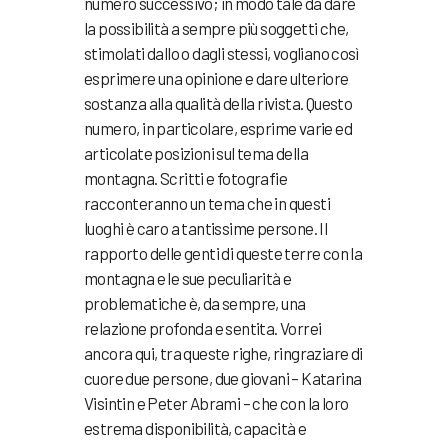
numero successivo; in modo tale da dare
la possibilità a sempre più soggetti che,
stimolati dallo o dagli stessi, vogliano così
esprimere una opinione e dare ulteriore
sostanza alla qualità della rivista. Questo
numero, in particolare, esprime varie ed
articolate posizioni sul tema della
montagna. Scritti e fotografie
racconteranno un tema che in questi
luoghi è caro a tantissime persone. Il
rapporto delle genti di queste terre con la
montagna e le sue peculiarità e
problematiche è, da sempre, una
relazione profonda e sentita. Vorrei
ancora qui, tra queste righe, ringraziare di
cuore due persone, due giovani – Katarina
Visintin e Peter Abrami – che con la loro
estrema disponibilità, capacità e