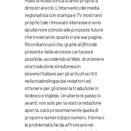
Maks di Nova Gorica stanno proprio a
dimostrare ciò. L’intervento dei media
regionali sia con stampa e TV mostrano
proprio tale rinnovato interesse e sono
da ulteriore stimolo alle proposte future
che troveranno spazio tra le sue pagine.
Ricordiamo poi che, grazie al QRcode
presente nella versione cartacea è
possibile, accedendo al Web, di ottenere
una traduzione simultanea in
sloveno/italiano per gli articoli scritti
nella madrelingua dai redattori ed
ottenere per gli stessi la traduzione in
tedesco e inglese. Un ulteriore passo in
avanti, non solo per la nostra redazione
aperta, sarà prossimamente quella di
proporre numero dopo numero, il tema o
le problematiche da affrontare nel