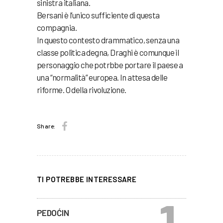
sinistra italiana.
Bersani è l’unico sufficiente di questa
compagnia.
In questo contesto drammatico, senza una
classe politica degna, Draghi è comunque il
personaggio che potrbbe portare il paese a
una “normalità” europea. In attesa delle
riforme. O della rivoluzione.
Share:
TI POTREBBE INTERESSARE
PEDOĆIN