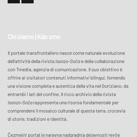
Chi siamo | Kdo smo
Il portale transfrontaliero nasce come naturale evoluzione
dell’attività della rivista
Isonzo-Soča
e della collaborazione
con Tmedia, agenzia di comunicazione. Il suo obiettivo è
offrire ai visitatori contenuti informativi bilingui, fornendo
una visione completa e autentica della vita nel Goriziano, da
entrambi i lati del confine. Il ricco archivio della rivista
Isonzo-Soča
rappresenta una risorsa fondamentale per
comprendere il mosaico culturale di questa terra, crocevia
di storie, tradizioni e identità.
Čezmejni portal je naravna nadgradnja dejavnosti revije