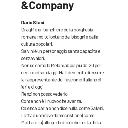
&Company
Dario Stasi
Draghi è un banchiere della borghesia
romana molto lontano dai bisogni e dalla
cultura popolari.
Salvini è un personaggio senza capacità e
senza valori.
Non so come la Meloni abbia più del 20 per
cento nei sondaggi. Ha il demerito di essere
la rappresentante del fascismo italiano di
ieri e di oggi.
Renzi non posso vederlo,
Conte non è il nuovo che avanza.
Calenda parla e non dice nulla, come Salvini.
Letta è un bravo democristiano (come
Mattarella) alla guida di ciò che resta della