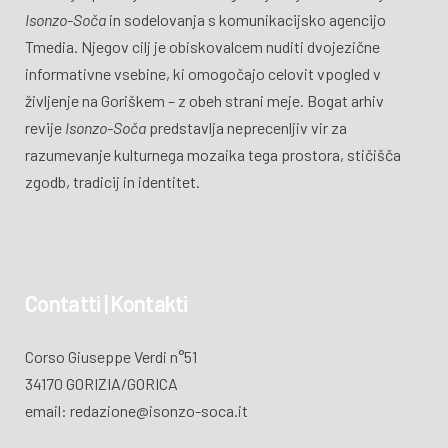
Isonzo-Soča
in sodelovanja s komunikacijsko agencijo
Tmedia. Njegov cilj je obiskovalcem nuditi dvojezične
informativne vsebine, ki omogočajo celovit vpogled v
življenje na Goriškem – z obeh strani meje. Bogat arhiv
revije
Isonzo-Soča
predstavlja neprecenljiv vir za
razumevanje kulturnega mozaika tega prostora, stičišča
zgodb, tradicij in identitet.
Contatti | Kontakti
Corso Giuseppe Verdi n°51
34170 GORIZIA/GORICA
email: redazione@isonzo-soca.it