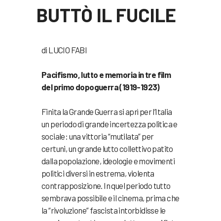
BUTTÒ IL FUCILE
di LUCIO FABI
Pacifismo, lutto e memoria in tre film
del primo dopoguerra (1919-1923)
Finita la Grande Guerra si aprì per l’Italia
un periodo di grande incertezza politica e
sociale: una vittoria “mutilata” per
certuni, un grande lutto collettivo patito
dalla popolazione, ideologie e movimenti
politici diversi in estrema, violenta
contrapposizione. In quel periodo tutto
sembrava possibile e il cinema, prima che
la “rivoluzione” fascista intorbidisse le