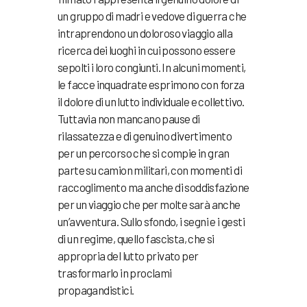
un gruppo di madri e vedove di guerra che
intraprendono un doloroso viaggio alla
ricerca dei luoghi in cui possono essere
sepolti i loro congiunti. In alcuni momenti,
le facce inquadrate esprimono con forza
il dolore di un lutto individuale e collettivo.
Tuttavia non mancano pause di
rilassatezza e di genuino divertimento
per un percorso che si compie in gran
parte su camion militari, con momenti di
raccoglimento ma anche di soddisfazione
per un viaggio che per molte sarà anche
un’avventura. Sullo sfondo, i segni e i gesti
di un regime, quello fascista, che si
appropria del lutto privato per
trasformarlo in proclami
propagandistici.