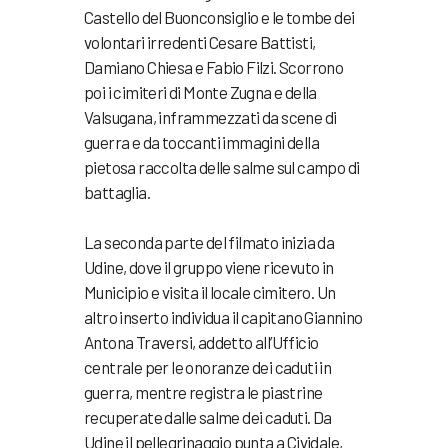
Castello del Buonconsiglio e le tombe dei
volontari irredenti Cesare Battisti,
Damiano Chiesa e Fabio Filzi. Scorrono
poi i cimiteri di Monte Zugna e della
Valsugana, inframmezzati da scene di
guerra e da toccanti immagini della
pietosa raccolta delle salme sul campo di
battaglia.
La seconda parte del filmato inizia da
Udine, dove il gruppo viene ricevuto in
Municipio e visita il locale cimitero. Un
altro inserto individua il capitano Giannino
Antona Traversi, addetto all’Ufficio
centrale per le onoranze dei caduti in
guerra, mentre registra le piastrine
recuperate dalle salme dei caduti. Da
Udine il pellegrinaggio punta a Cividale,