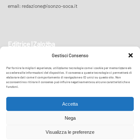
email: redazione@isonzo-soca.it
Editrice | Založba
Gestisci Consenso
Piazza Vittoria 41
Per fornire le migliori esperienze, utilizziamo tecnologie come i cookie per memorizzare e/o
34170 GORIZIA/GORICA
accedere alle informazioni del dispositivo. Il consenso a queste tecnologie ci permetterà di
elaborare dati come il comportamento di navigazione o ID unici su questo sito. Non
acconsentire o ritirare il consenso può influire negativamente su alcune caratteristiche e
funzioni.
Accetta
Nega
Visualizza le preferenze