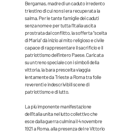
Bergamas, madre di un caduto irredento
triestino di cui non si era recuperata la
salma. Per le tante famiglie dei caduti
senza nome e per tutta l’Italia uscita
prostrata dal conflitto, la sofferta “scelta
di Maria” dà inizio al mito religioso e civile
capace di rappresentare il sacrificio e il
patriottismo dell’intero Paese. Caricata
su un treno speciale con i simboli della
vittoria, la bara prescelta viaggia
lentamente da Trieste a Roma tra folle
reverenti e indescrivibili scene di
patriottismo e di lutto.
La più imponente manifestazione
dell’Italia unita nel lutto collettivo che
esce dalla guerra culmina il 4 novembre
1921 a Roma, alla presenza del re Vittorio