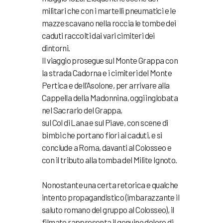
militari che con i martelli pneumatici e le
mazze scavano nella roccia le tombe dei
caduti raccolti dai vari cimiteri dei
dintorni.
Il viaggio prosegue sul Monte Grappa con
la strada Cadorna e i cimiteri del Monte
Pertica e dell’Asolone, per arrivare alla
Cappella della Madonnina, oggi inglobata
nel Sacrario del Grappa,
sul Col di Lana e sul Piave, con scene di
bimbi che portano fiori ai caduti, e si
conclude a Roma, davanti al Colosseo e
con il tributo alla tomba del Milite Ignoto.
Nonostante una certa retorica e qualche
intento propagandistico (imbarazzante il
saluto romano del gruppo al Colosseo), il
filmato rappresenta il genuino dolore di