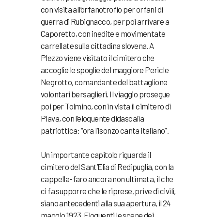
con visita all’orfanotrofio per orfani di
guerra di Rubignacco, per poi arrivare a
Caporetto, con inedite e movimentate
carrellate sulla cittadina slovena. A
Plezzo viene visitato il cimitero che
accoglie le spoglie del maggiore Pericle
Negrotto, comandante del battaglione
volontari bersaglieri. Il viaggio prosegue
poi per Tolmino, con in vista il cimitero di
Plava, con l’eloquente didascalia
patriottica: “ora l’Isonzo canta italiano”.
Un importante capitolo riguarda il
cimitero del Sant’Elia di Redipuglia, con la
cappella-faro ancora non ultimata, il che
ci fa supporre che le riprese, prive di civili,
siano antecedenti alla sua apertura, il 24
maggio 1923. Eloquenti le scene dei