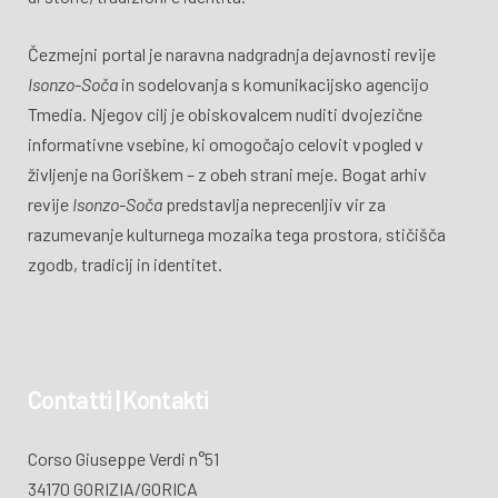
Čezmejni portal je naravna nadgradnja dejavnosti revije
Isonzo-Soča
in sodelovanja s komunikacijsko agencijo
Tmedia. Njegov cilj je obiskovalcem nuditi dvojezične
informativne vsebine, ki omogočajo celovit vpogled v
življenje na Goriškem – z obeh strani meje. Bogat arhiv
revije
Isonzo-Soča
predstavlja neprecenljiv vir za
razumevanje kulturnega mozaika tega prostora, stičišča
zgodb, tradicij in identitet.
Contatti | Kontakti
Corso Giuseppe Verdi n°51
34170 GORIZIA/GORICA