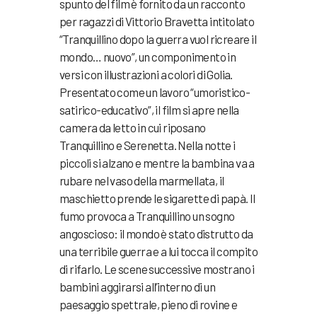
spunto del film è fornito da un racconto
per ragazzi di Vittorio Bravetta intitolato
“Tranquillino dopo la guerra vuol ricreare il
mondo… nuovo”, un componimento in
versi con illustrazioni a colori di Golia.
Presentato come un lavoro “umoristico-
satirico-educativo”, il film si apre nella
camera da letto in cui riposano
Tranquillino e Serenetta. Nella notte i
piccoli si alzano e mentre la bambina va a
rubare nel vaso della marmellata, il
maschietto prende le sigarette di papà. Il
fumo provoca a Tranquillino un sogno
angoscioso: il mondo è stato distrutto da
una terribile guerra e a lui tocca il compito
di rifarlo. Le scene successive mostrano i
bambini aggirarsi all’interno di un
paesaggio spettrale, pieno di rovine e