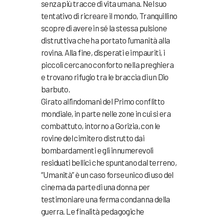
senza più tracce di vita umana. Nel suo
tentativo di ricreare il mondo, Tranquillino
scopre di avere in sé la stessa pulsione
distruttiva che ha portato l’umanità alla
rovina. Alla fine, disperati e impauriti, i
piccoli cercano conforto nella preghiera
e trovano rifugio tra le braccia di un Dio
barbuto.
Girato all’indomani del Primo conflitto
mondiale, in parte nelle zone in cui si era
combattuto, intorno a Gorizia, con le
rovine del cimitero distrutto dai
bombardamenti e gli innumerevoli
residuati bellici che spuntano dal terreno,
“Umanità” è un caso forse unico di uso del
cinema da parte di una donna per
testimoniare una ferma condanna della
guerra. Le finalità pedagogiche