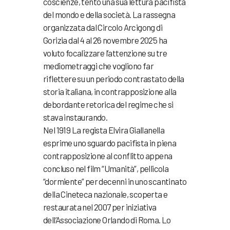
coscienze, tentò una sua lettura pacifista
del mondo e della società. La rassegna
organizzata dal Circolo Arcigong di
Gorizia dal 4 al 26 novembre 2025 ha
voluto focalizzare l’attenzione su tre
mediometraggi che vogliono far
riflettere su un periodo contrastato della
storia italiana, in contrapposizione alla
debordante retorica del regime che si
stava instaurando.
Nel 1919 La regista Elvira Giallanella
esprime uno sguardo pacifista in piena
contrapposizione al conflitto appena
concluso nel film “Umanità”, pellicola
“dormiente” per decenni in uno scantinato
della Cineteca nazionale, scoperta e
restaurata nel 2007 per iniziativa
dell’Associazione Orlando di Roma. Lo