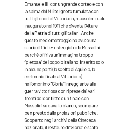
Emanuele III, con un grande corteo e con
la salma del Milite Ignoto tumulata con
tutti gli onori al Vittoriano, mausoleo reale
inaugurato nel 1911 che diventa l’Altare
della Patria di tutti gli italiani. Anche
questo mediometraggio ha avuto una
storia difficile: osteggiato da Mussolini
perché offriva un’immagine troppo
“pietosa” del popolo italiano, inserito solo
in alcune parti (la scelta di Aquileia, la
cerimonia finale al Vittoriano)
nell’omonimo “Gloria” inneggiante alla
guerra vittoriosa con riprese dai vari
fronti del conflitto e un finale con
Mussolini su cavallo bianco, scompare
ben presto dalle proiezioni pubbliche.
Scoperto negli archivi della Cineteca
nazionale, il restauro di “Gloria” è stato