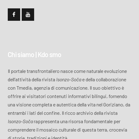
Chi siamo | Kdo smo
Il portale transfrontaliero nasce come naturale evoluzione
dell’attività della rivista
Isonzo-Soča
e della collaborazione
con Tmedia, agenzia di comunicazione. Il suo obiettivo è
offrire ai visitatori contenuti informativi bilingui, fornendo
una visione completa e autentica della vita nel Goriziano, da
entrambi i lati del confine. Il ricco archivio della rivista
Isonzo-Soča
rappresenta una risorsa fondamentale per
comprendere il mosaico culturale di questa terra, crocevia
di storie, tradizioni e identità.