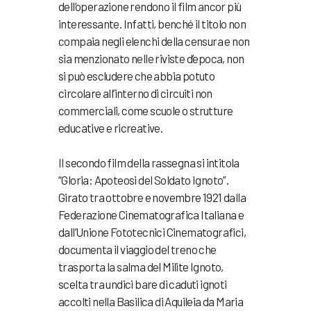
dell’operazione rendono il film ancor più
interessante. Infatti, benché il titolo non
compaia negli elenchi della censura e non
sia menzionato nelle riviste d’epoca, non
si può escludere che abbia potuto
circolare all’interno di circuiti non
commerciali, come scuole o strutture
educative e ricreative.
Il secondo film della rassegna si intitola
“Gloria: Apoteosi del Soldato Ignoto”.
Girato tra ottobre e novembre 1921 dalla
Federazione Cinematografica Italiana e
dall’Unione Fototecnici Cinematografici,
documenta il viaggio del treno che
trasporta la salma del Milite Ignoto,
scelta tra undici bare di caduti ignoti
accolti nella Basilica di Aquileia da Maria