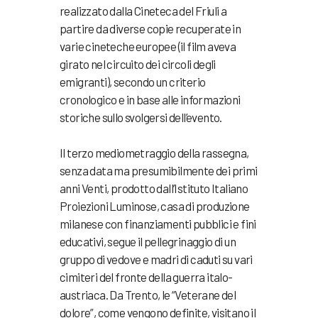
realizzato dalla Cineteca del Friuli a
partire da diverse copie recuperate in
varie cineteche europee (il film aveva
girato nel circuito dei circoli degli
emigranti), secondo un criterio
cronologico e in base alle informazioni
storiche sullo svolgersi dell’evento.
Il terzo mediometraggio della rassegna,
senza data ma presumibilmente dei primi
anni Venti, prodotto dall’Istituto Italiano
Proiezioni Luminose, casa di produzione
milanese con finanziamenti pubblici e fini
educativi, segue il pellegrinaggio di un
gruppo di vedove e madri di caduti su vari
cimiteri del fronte della guerra italo-
austriaca. Da Trento, le “Veterane del
dolore”, come vengono definite, visitano il