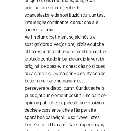
ancjemò: des traduzions) dongje dal
origjinâl, une altre e je chê de
scancelazion e de sostituzion cuntun test
inte lenghe dominante, cemût che al è
sucedût a Udin.
Ae fin di un dibatiment scjaldinôs tra
sostignidôrs di vecjos prejudizis e cui che
al faseve indenant resonaments di sest, e
je stade zontade in bande ancje la version
origjinâl de poesie. In chest câs no si pues
dî «alc al è alc…», ma ben «piês il tacon de
buse» o «errare humanum est,
perseverare diabolicum». Cundut achel si
pues cjatâ un element positîf: une part de
opinion publiche e à palesât une posizion
decise e cussiente, che e fâs pensâ e
sperâ ben pal avignî. Lu scriveve il stes
Leo Zaner: «Doman (…) a è la sperança»,