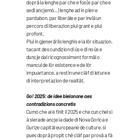
doprâ la lenghe par che e fos (e par che e
sedi ancjemò…) lenghe ad in plen e
pardabon, par liberâle e par inviâ un
percors di liberazion plui grant e plui
profont.
Plui in gjenerâl lis lenghis e la lôr situazion,
tacant des cundizion di ûs e di no ûs e
duncje dal ricognossiment formâl o
mancul de lôr esistence e de lôr
impuartance, a restin une clâf di leture e
di interpretazion de realtât.
Go! 2025: de idee bielonone aes
contradizions concretis
Cumò che al è finît il 2025 e che cun chel si
à sierade ancje la dade di Nova Gorica e
Gurize capitâl europeane de culture, si
pues doprâ propit chê clâf par provâ a fâ