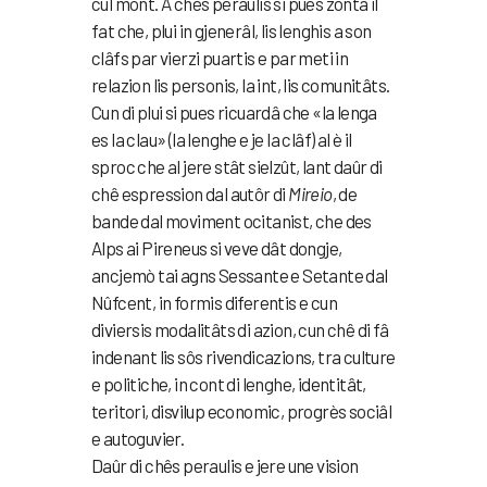
cul mont. A chês peraulis si pues zontâ il
fat che, plui in gjenerâl, lis lenghis a son
clâfs par vierzi puartis e par meti in
relazion lis personis, la int, lis comunitâts.
Cun di plui si pues ricuardâ che «la lenga
es la clau» (la lenghe e je la clâf) al è il
sproc che al jere stât sielzût, lant daûr di
chê espression dal autôr di
Mireio
, de
bande dal moviment ocitanist, che des
Alps ai Pireneus si veve dât dongje,
ancjemò tai agns Sessante e Setante dal
Nûfcent, in formis diferentis e cun
diviersis modalitâts di azion, cun chê di fâ
indenant lis sôs rivendicazions, tra culture
e politiche, in cont di lenghe, identitât,
teritori, disvilup economic, progrès sociâl
e autoguvier.
Daûr di chês peraulis e jere une vision