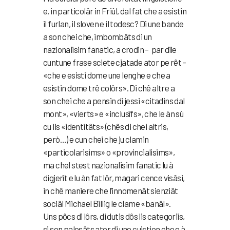
e, in particolâr in Friûl, dal fat che a esistin
il furlan, il sloven e il todesc?
Di une bande
a son chei che, imbombâts di un
nazionalisim fanatic, a crodin – par dîle
cuntune frase sclete cjatade ator pe rêt –
«che e esisti dome une lenghe e che a
esistin dome trê colôrs». Di chê altre a
son chei che a pensin di jessi «citadins dal
mont», «vierts» e «inclusîfs», che le àn sù
cu lis «identitâts» (chês di chei altris,
però…) e cun chei che ju clamin
«particolarisims» o «provincialisims»,
ma chel stest nazionalisim fanatic lu à
digjerît e lu àn fat lôr, magari cence visâsi,
in chê maniere che l’innomenât sienziât
sociâl Michael Billig le clame «banâl».
Uns pôcs di lôrs, di dutis dôs lis categoriis,
si son palesâts ator di une cuistion che e à