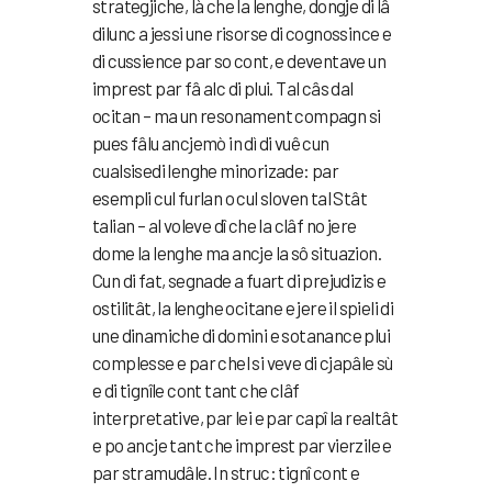
strategjiche, là che la lenghe, dongje di lâ
dilunc a jessi une risorse di cognossince e
di cussience par so cont, e deventave un
imprest par fâ alc di plui. Tal câs dal
ocitan – ma un resonament compagn si
pues fâlu ancjemò in dì di vuê cun
cualsisedi lenghe minorizade: par
esempli cul furlan o cul sloven tal Stât
talian – al voleve dî che la clâf no jere
dome la lenghe ma ancje la sô situazion.
Cun di fat, segnade a fuart di prejudizis e
ostilitât, la lenghe ocitane e jere il spieli di
une dinamiche di domini e sotanance plui
complesse e par chel si veve di cjapâle sù
e di tignîle cont tant che clâf
interpretative, par lei e par capî la realtât
e po ancje tant che imprest par vierzile e
par stramudâle. In struc: tignî cont e