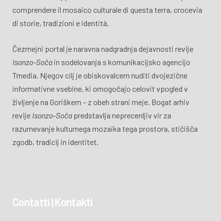
comprendere il mosaico culturale di questa terra, crocevia
di storie, tradizioni e identità.
Čezmejni portal je naravna nadgradnja dejavnosti revije
Isonzo-Soča
in sodelovanja s komunikacijsko agencijo
Tmedia. Njegov cilj je obiskovalcem nuditi dvojezične
informativne vsebine, ki omogočajo celovit vpogled v
življenje na Goriškem – z obeh strani meje. Bogat arhiv
revije
Isonzo-Soča
predstavlja neprecenljiv vir za
razumevanje kulturnega mozaika tega prostora, stičišča
zgodb, tradicij in identitet.
Contatti | Kontakti