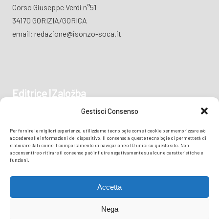
Corso Giuseppe Verdi n°51
34170 GORIZIA/GORICA
email: redazione@isonzo-soca.it
Editrice | Založba
Gestisci Consenso
Piazza Vittoria 41
Per fornire le migliori esperienze, utilizziamo tecnologie come i cookie per memorizzare e/o
34170 GORIZIA/GORICA
accedere alle informazioni del dispositivo. Il consenso a queste tecnologie ci permetterà di
elaborare dati come il comportamento di navigazione o ID unici su questo sito. Non
acconsentire o ritirare il consenso può influire negativamente su alcune caratteristiche e
funzioni.
Accetta
Nega