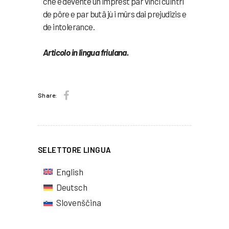
che e devente un imprest par vinci cuintri
de pôre e par butâ jù i mûrs dai prejudizis e
de intolerance.
Articolo in lingua friulana.
Share:
SELETTORE LINGUA
English
Deutsch
Slovenščina