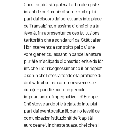
Chest aspiet si à palesât ad in plen juste
intant de cerimonie di scree e inte plui
part dai discors dai sorestants inte place
de Transalpine, massime di chei che a àn
fevelât in rapresentance des istituzions
teritoriâls che a son dentri dal Stât talian.
I lôr intervents a son stâts pal plui une
vore gjenerics, lassant in bande la nature
plurâl e miscliçade di chestis tieris e de lôr
int, che il lôr ricognossiment e il lôr rispiet
a son in chel istès la fonde e la pratiche di
dirits, di citadinance, di convivence…e
duncje – par dîle cuntune peraule
impuartante e impegnative – di Europe.
Chê stesse ande si le à cjatade inte plui
part dai events culturâi, par no fevelâ de
comunicazion istituzionâl de “capitâl
europeane”.
In cheste suaze, chel che si