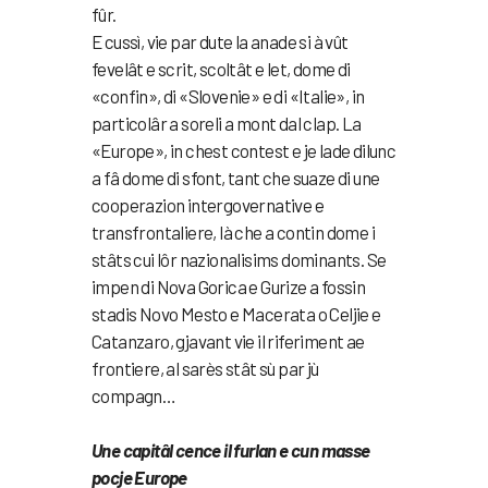
fûr.
E cussì, vie par dute la anade si à vût
fevelât e scrit, scoltât e let, dome di
«confin», di «Slovenie» e di «Italie», in
particolâr a soreli a mont dal clap. La
«Europe», in chest contest e je lade dilunc
a fâ dome di sfont, tant che suaze di une
cooperazion intergovernative e
transfrontaliere, là che a contin dome i
stâts cui lôr nazionalisims dominants. Se
impen di Nova Gorica e Gurize a fossin
stadis Novo Mesto e Macerata o Celjie e
Catanzaro, gjavant vie il riferiment ae
frontiere, al sarès stât sù par jù
compagn…
Une capitâl cence il furlan e cun masse
pocje Europe