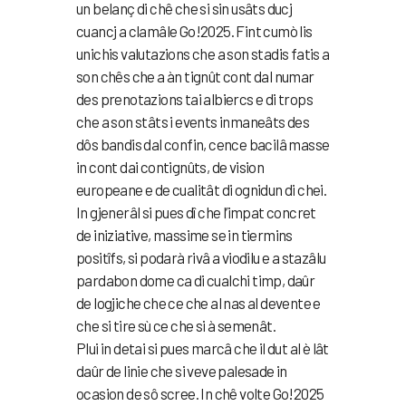
un belanç di chê che si sin usâts ducj
cuancj a clamâle Go!2025. Fint cumò lis
unichis valutazions che a son stadis fatis a
son chês che a àn tignût cont dal numar
des prenotazions tai albiercs e di trops
che a son stâts i events inmaneâts des
dôs bandis dal confin, cence bacilâ masse
in cont dai contignûts, de vision
europeane e de cualitât di ognidun di chei.
In gjenerâl si pues dî che l’impat concret
de iniziative, massime se in tiermins
positîfs, si podarà rivâ a viodilu e a stazâlu
pardabon dome ca di cualchi timp, daûr
de logjiche che ce che al nas al devente e
che si tire sù ce che si à semenât.
Plui in detai si pues marcâ che il dut al è lât
daûr de linie che si veve palesade in
ocasion de sô scree. In chê volte Go!2025