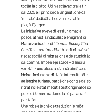
tocjât la citât di Udin a scjavaç tra la fin
dal 2025 e il principi dal an gnûf: chê dal
“murale” dedicât a Leo Zanier, fat in
plaçâl Cjargne.
La iniziative e veve di jessi un omaç al
poete, ativist, sindacalist e emigrant di
Maranzanis, che, di
Libers… di scugnî lâ
a
Che Diaz… us al meriti
, al à scrit di lavôr, di
riscat sociâl, di migrazions e de stupiditât
dai confins. Impen e je stade – disìnsi la
veretât – une ofese a lui, al sô pinsîr, aes
ideis di inclusion e di dialic interculturâl e
ae lenghe furlane, parcè che dongje dal so
ritrat nol è stât metût il test origjinâl de sô
poesie
Doman
ma dome la sô parafrasi
par talian.
Une robe e je chê de traduzion (e miôr