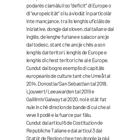
podarès clamâlu il so “deficit” di Europe o
di “europeicitât” si lu à viodût in particolâr
inte mancjance, tra lis lenghis uficiâls de
iniziative, dongje dal sloven, dal talian e dal
inglês, de lenghe furlane e salacor ancje
dal todesc, stant che ancje chês a son
lenghis dal teritori, lenghis de Europe e
lenghis di chest teritori che al è Europe.
Cundut dai bogns esemplis di capitâls
europeanis de culture tant che Umeå tal
2014, Donostia/San Sebastian tal 2018,
Ljouwert/Leeuwarden tal 2019 e
Gaillimh
/Galway tal 2020, nol è stât fat
nuie in chê direzion de bande di cui che al
veve il podê e la fuarce par fâlu.
Cundut dal articul 6 de Costituzion de
Republiche Taliane e dal articul 3 dal
Statût de Regjon che e ten dongje la plui