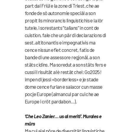
part dal Friûl e la zone di Triest, che ae
fonde de sô autonomie speciâl a son
propit lis minorancis linguistichis e la lôr
tutele, i sorestants “talians” in cont de
cuistion, fale che un pâr di declarazions di
sest, altitonantis e impegnativis ma
cence nissun efiet concret, fatis de
bande di une assessore regjonâl, a son
stâts cidins. Ma soredut a son stâts fers e
cussì il risultât al è restât chel: Go2025!
impen di jessi «borderless» e je stade
dome cence furlan e salacor cun masse
pocje Europe (almancul par cui che ae
Europe i crôt pardabon…).
‘Che Leo Zanier… us al meriti’. Murales e
mûrs
Ma cui aial pôre de diversitât linguistiche