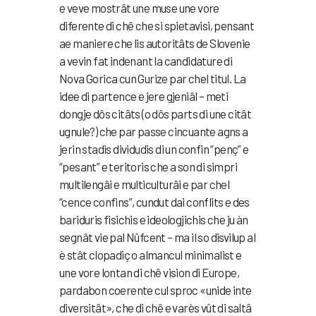
e veve mostrât une muse une vore
diferente di chê che si spietavisi, pensant
ae maniere che lis autoritâts de Slovenie
a vevin fat indenant la candidature di
Nova Gorica cun Gurize par chel titul. La
idee di partence e jere gjeniâl – meti
dongje dôs citâts (o dôs parts di une citât
ugnule?) che par passe cincuante agns a
jerin stadis dividudis di un confin “penç” e
“pesant” e teritoris che a son di simpri
multilengâi e multiculturâi e par chel
“cence confins”, cundut dai conflits e des
bariduris fisichis e ideologjichis che ju àn
segnât vie pal Nûfcent – ma il so disvilup al
è stât clopadiç o almancul minimalist e
une vore lontan di chê vision di Europe,
pardabon coerente cul sproc «unide inte
diversitât», che di chê e varès vût di saltâ