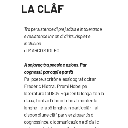
LA CLÂF
Tra persistence di prejudizis e intolerance
e resistence in non di dirits, rispiet e
inclusion
di MARCO STOLFO
A scjavaç tra poesie e azions. Par
cognossi, par capî e par fâ
Pal poete, scritôr e lessicograf ocitan
Frédéric Mistral, Premi Nobel pe
leterature tal 1904, «qui ten la lenga, ten la
clau», tant a dî che cui che al manten la
lenghe – e la sô lenghe, in particolâr – al
dispon di une clâf par vierzi puartis di
cognossince, di comunicazion e di dialic