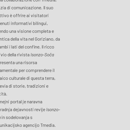
zia di comunicazione. Il suo
tivo è offrire ai visitatori
enuti informativi bilingui,
endo una visione completa e
ntica della vita nel Goriziano, da
mbi i lati del confine. Il ricco
vio della rivista
Isonzo-Soča
resenta una risorsa
amentale per comprendere il
ico culturale di questa terra,
via di storie, tradizioni e
tità.
ejni portal je naravna
radnja dejavnosti revije
Isonzo-
a
in sodelovanja s
nikacijsko agencijo Tmedia.