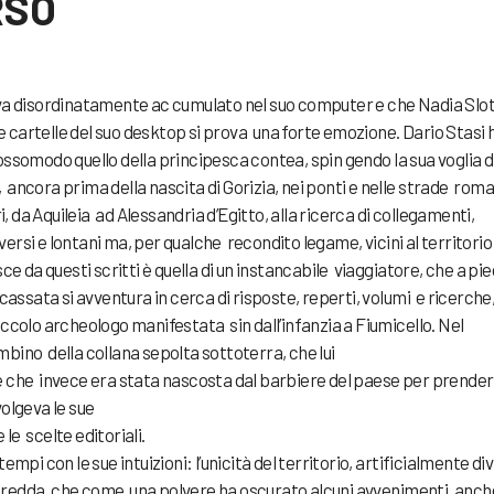
RSO
eva disordinatamente ac cumulato nel suo computer e che Nadia Slo
cartelle del suo desktop si prova una forte emozione. Dario Stasi 
ssomodo quello della principesca contea, spin gendo la sua voglia d
i, ancora prima della nascita di Gorizia, nei ponti e nelle strade rom
i, da Aquileia ad Alessandria d’Egitto, alla ricerca di collegamenti,
iversi e lontani ma, per qualche recondito legame, vicini al territorio
e da questi scritti è quella di un instancabile viaggiatore, che a pied
cassata si avventura in cerca di risposte, reperti, volumi e ricerche
ccolo archeologo manifestata sin dall’infanzia a Fiumicello. Nel
bino della collana sepolta sottoterra, che lui
 che invece era stata nascosta dal barbiere del paese per prenderl
vvolgeva le sue
e le scelte editoriali.
mpi con le sue intuizioni: l’unicità del territorio, artificialmente div
a fredda, che come una polvere ha oscurato alcuni avvenimenti, anch