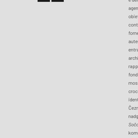
agen
obiet
cont
forn
aute
entra
archi
rapp
fond
mosa
croce
iden
Čezm
nadg
Soč
komu