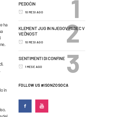
PEDOĆIN
10 MESI AGO
te ha
KLEMENT JUG IN NJEGOV PADEC V
ha
VEČNOST
i
10 MESI AGO
ane,
SENTIMENTI DI CONFINE
i,
1 MESE AGO
,
FOLLOW US #ISONZOSOCA
o in
iso,
e del