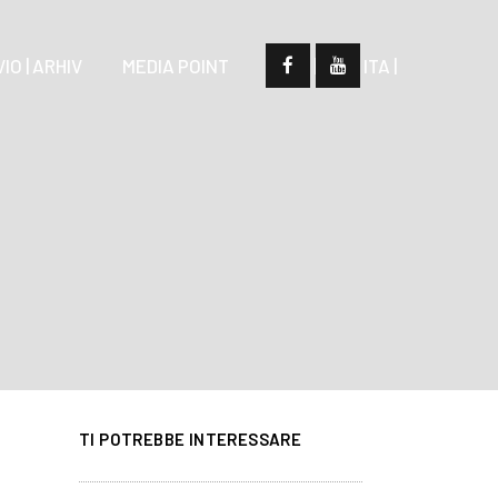
IO | ARHIV
MEDIA POINT
| SLO |
| ITA |
TI POTREBBE INTERESSARE