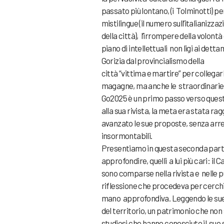
passato più lontano, (i Tolminotti) per 
mistilingue (il numero sull’italianizz
della città), l’irrompere della volont
piano di intellettuali non ligi ai det
Gorizia dal provincialismo della
città “vittima e martire” per collegar
magagne, ma anche le straordinarie 
Go2025 è un primo passo verso quest
alla sua rivista, la meta era stata r
avanzato le sue proposte, senza arr
insormontabili.
Presentiamo in questa seconda parte 
approfondire, quelli a lui più cari: il 
sono comparse nella rivista e nelle pu
riflessione che procedeva per cerchi
mano approfondiva. Leggendo le sue 
del territorio, un patrimonio che non
studiosi che hanno conosciuto il suo s