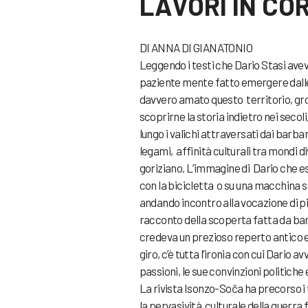
LAVORI IN CO
DI ANNA DI GIANATONIO
Leggendo i testi che Dario Stasi av
paziente mente fatto emergere dalle 
davvero amato questo territorio, gro
scoprirne la storia indietro nei secol
lungo i valichi attraversati dai barbar
legami, affinità culturali tra mondi d
goriziano. L’immagine di Dario che esc
con la bicicletta o su una macchina s
andando incontro alla vocazione di pi
racconto della scoperta fatta da bam
credeva un prezioso reperto antico e
giro, c’è tutta l’ironia con cui Dario a
passioni, le sue convinzioni politiche 
La rivista Isonzo-Soča ha precorso i te
la pervasività culturale della guerr