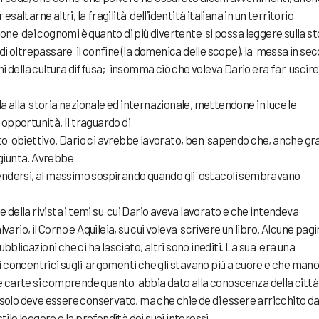
esaltarne altri, la fragilità dell’identità italiana in un territorio
azione dei cognomi è quanto di più divertente si possa leggere sulla st
à di oltrepassare il confine (la domenica delle scope), la messa in se
tami della cultura diffusa; insomma ciò che voleva Dario era far uscire
la alla storia nazionale ed internazionale, mettendone in luce le
opportunità. Il traguardo di
o obiettivo. Dario ci avrebbe lavorato, ben sapendo che, anche gr
aggiunta. Avrebbe
endersi, al massimo sospirando quando gli ostacoli sembravano
della rivista i temi su cui Dario aveva lavorato e che intendeva
Calvario, il Corno e Aquileia, su cui voleva scrivere un libro. Alcune pag
bblicazioni che ci ha lasciato, altri sono inediti. La sua era una
 concentrici sugli argomenti che gli stavano più a cuore e che mano
carte si comprende quanto abbia dato alla conoscenza della città
 solo deve essere conservato, ma che chie de di essere arricchito da
tile leggero e la profondità dei suoi interessi.