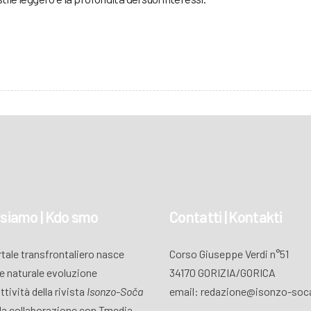
 siamo | Kdo smo
Contatti | Kontakti
ortale transfrontaliero nasce
Corso Giuseppe Verdi n°51
 naturale evoluzione
34170 GORIZIA/GORICA
attività della rivista
Isonzo-Soča
email: redazione@isonzo-soca
lla collaborazione con Tmedia,