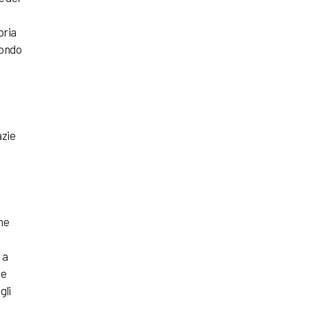
oria
condo
azie
ine
 a
 e
gli