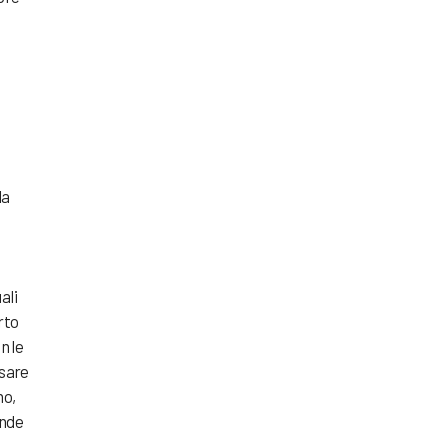
la
ali
rto
n le
osare
no,
ande