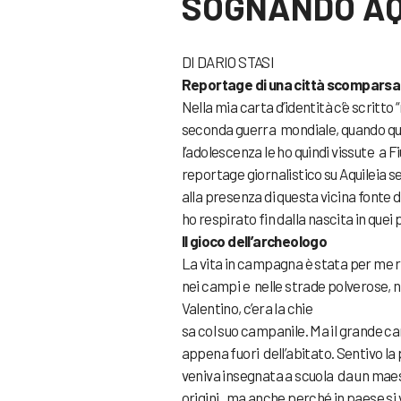
SOGNANDO AQ
DI DARIO STASI
Reportage di una città scomparsa
Nella mia carta d’identità c’è scritto 
seconda guerra mondiale, quando ques
l’adolescenza le ho quindi vissute a F
reportage giornalistico su Aquileia 
alla presenza di questa vicina fonte di
ho respirato fin dalla nascita in quei 
Il gioco dell’archeologo
La vita in campagna è stata per me r
nei campi e nelle strade polverose, ne
Valentino, c’era la chie
sa col suo campanile. Ma il grande c
appena fuori dell’abitato. Sentivo l
veniva insegnata a scuola da un maes
origini, ma anche perché in paese si 