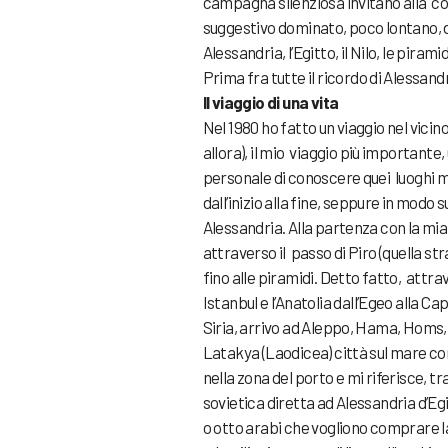
campagna silenziosa invitano alla co
suggestivo dominato, poco lontano, dal
Alessandria, l’Egitto, il Nilo, le piram
Prima fra tutte il ricordo di Alessan
Il viaggio di una vita
Nel 1980 ho fatto un viaggio nel vicin
allora), il mio viaggio più important
personale di conoscere quei luoghi mit
dall’inizio alla fine, seppure in modo 
Alessandria. Alla partenza con la mia
attraverso il passo di Piro (quella st
fino alle piramidi. Detto fatto, attr
Istanbul e l’Anatolia dall’Egeo alla C
Siria, arrivo ad Aleppo, Hama, Homs, 
Latakya (Laodicea) città sul mare co
nella zona del porto e mi riferisce, t
sovietica diretta ad Alessandria d’Egi
o otto arabi che vogliono comprare l