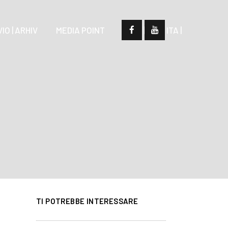
IO | ARHIV
MEDIA POINT
| SLO |
| ITA |
TI POTREBBE INTERESSARE