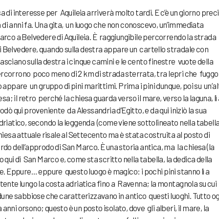
a di interesse per Aquileia arriverà molto tardi. E c’è un giorno prec
na di anni fa. Una gita, un luogo che non conoscevo, un’immediata
arco a Belvedere di Aquileia. È raggiungibile percorrendo la strada
 Belvedere, quando sulla destra appare un cartello stradale con
 lasciano sulla destra i cinque camini e le cento finestre vuote della
ercorrono poco meno di 2 km di strada sterrata, tra lepri che fuggo
o appare un gruppo di pini marittimi. Prima i pini dunque, poi su un’a
iesa; il retro perché la chiesa guarda verso il mare, verso la laguna, lì
 qui proveniente da Alessandria d’Egitto, e da qui iniziò la sua
driatico, secondo la leggenda (come viene sottolineato nella tabell
chiesa attuale risale al Settecento ma è stata costruita al posto di
rdo dell’approdo di San Marco. È una storia antica, ma la chiesa (la
o qui di San Marco e, come sta scritto nella tabella, la dedica della
one. Eppure… eppure questo luogo è magico: i pochi pini stanno lì a
tente lungo la costa adriatica fino a Ravenna; la montagnola su cui
 dune sabbiose che caratterizzavano in antico questi luoghi. Tutto og
nni orsono; questo è un posto isolato, dove gli alberi, il mare, la