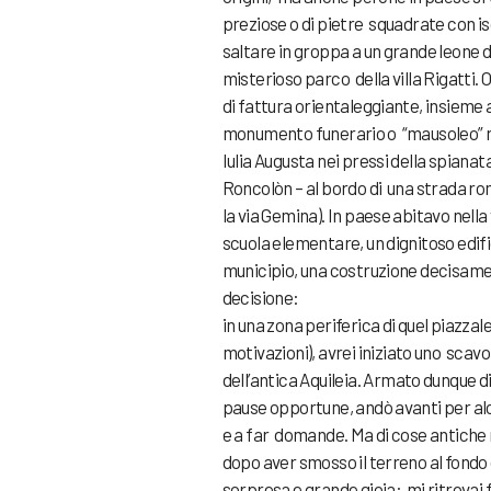
preziose o di pietre squadrate con isc
saltare in groppa a un grande leone d
misterioso parco della villa Rigatti. 
di fattura orientaleggiante, insieme 
monumento funerario o “mausoleo” ric
Iulia Augusta nei pressi della spianat
Roncolòn – al bordo di una strada 
la via Gemina). In paese abitavo nella 
scuola elementare, un dignitoso edif
municipio, una costruzione decisame
decisione:
in una zona periferica di quel piazzal
motivazioni), avrei iniziato uno scav
dell’antica Aquileia. Armato dunque di
pause opportune, andò avanti per alc
e a far domande. Ma di cose antiche
dopo aver smosso il terreno al fondo
sorpresa e grande gioia: mi ritrovai 