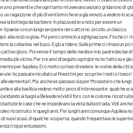
ra no presenti e che ogni tanto mi avevano aiutato gridarono di gio
o, un ragazzone di più di vent’anni che era già venuto a vedere lo sca
eva la bottega da barbiere in piazza ed era noto per essere un
il paese con un lungo serpente nero attorno al collo, un biacco,
cipò alla nostra gioia. Poi però cominciò a sghignazzare. Finché ci ri
tere la collanina nel buco. E giù a ridere. Sulle prime ci rimasi un po’ 
 cattivo gioco. Poi venne il tempo delle medie e mio padre decise di
dia più vicina. Per tre anni di seguito ogni giorno ho fatto su e giù
amente per Aquileia. Ero molto curioso di vedere le rovine della città
 le ho passate incollato ai finestrini per scoprire i resti o i tesori 
o alle elementari. Ma anche se passavo sia per Monastero che lungo 
mpanile e alla basilica vedevo molto poco di interessante: qualche sc
(andando ai bagni a Belvedere) vidi il foro con le colonne ricostruite
attute le case che ne impedivano la vista dalla strada. Vidi anche 
o ricostruito in quegli anni. Per lunghi anni comunque Aquileia no
o di nuovi scavi, di qualche scoperta; quando frequentavo le superior
senza troppi entusiasmi.