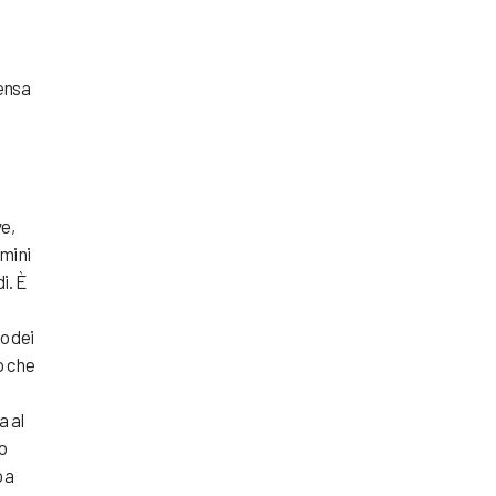
mensa
ve,
omini
i. È
o dei
ò che
a al
o
 a