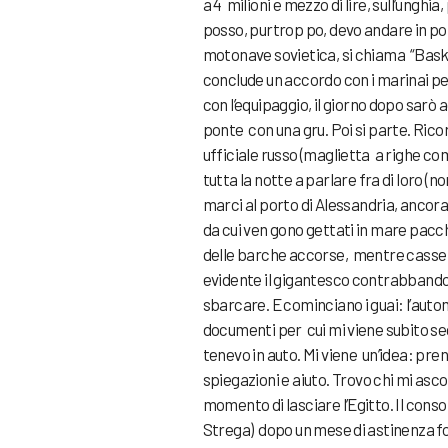
a 4 milioni e mezzo di lire, sull’ungh
posso, purtrop po, devo andare in por
motonave sovietica, si chiama “Baski
conclude un accordo con i marinai pe
con l’equipaggio, il giorno dopo sarò
ponte con una gru. Poi si parte. Ric
ufficiale russo (maglietta a righe co
tutta la notte a parlare fra di loro (n
marci al porto di Alessandria, ancora 
da cui ven gono gettati in mare pacch
delle barche accorse, mentre casse 
evidente il gigantesco contrabbando,
sbarcare. E cominciano i guai: l’aut
documenti per cui mi viene subito se
tenevo in auto. Mi viene un’idea: pren
spiegazioni e aiuto. Trovo chi mi asco
momento di lasciare l’Egitto. Il cons
Strega) dopo un mese di astinenza forz