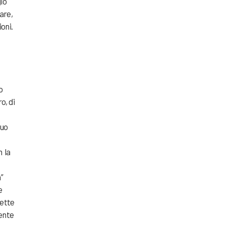
io
are,
ioni.
o
o, di
guo
,
n la
”
e
sette
dente