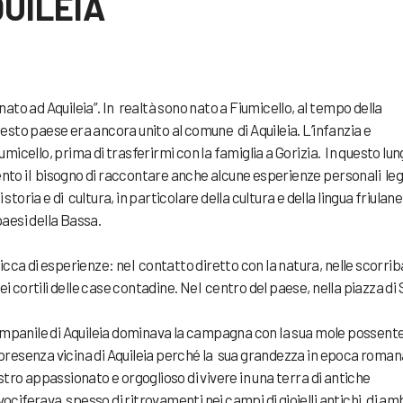
UILEIA
“nato ad Aquileia”. In realtà sono nato a Fiumicello, al tempo della
to paese era ancora unito al comune di Aquileia. L’infanzia e
iumicello, prima di trasferirmi con la famiglia a Gorizia. In questo lu
sento il bisogno di raccontare anche alcune esperienze personali le
 storia e di cultura, in particolare della cultura e della lingua friulan
paesi della Bassa.
icca di esperienze: nel contatto diretto con la natura, nelle scorri
i cortili delle case contadine. Nel centro del paese, nella piazza di
ampanile di Aquileia dominava la campagna con la sua mole possente
a presenza vicina di Aquileia perché la sua grandezza in epoca roman
tro appassionato e orgoglioso di vivere in una terra di antiche
vociferava spesso di ritrovamenti nei campi di gioielli antichi, di am