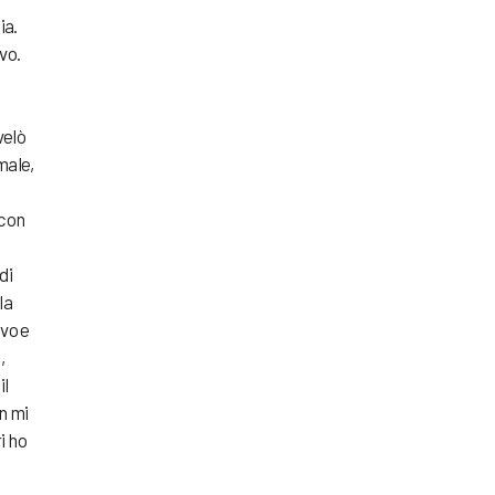
ia.
vo.
velò
male,
 con
di
la
avo e
,
il
n mi
i ho