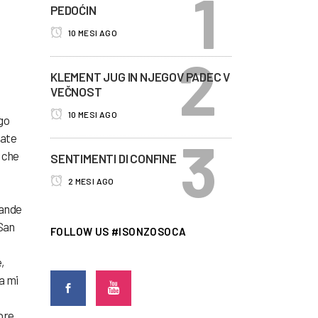
PEDOĆIN
10 MESI AGO
KLEMENT JUG IN NJEGOV PADEC V
VEČNOST
10 MESI AGO
ngo
gate
e che
SENTIMENTI DI CONFINE
2 MESI AGO
bande
 San
FOLLOW US #ISONZOSOCA
,
a mi
bre