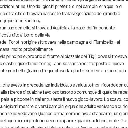
rizioni latine. Uno dei giochi preferiti di noi bambini era quello di
i pietra che si trovava nascosto fra la vegetazione del grande e
Oggi quel leone antico,
a un suo gemello, si trova ad Aquileia alla base dell’imponente
ostruito ai bordi della via
a del Foro (in origine si trovava nella campagna di Fiumicello – al
romana, molto probabilmente
via principale, proprio di fronte al piazzale dei Tigli, dove si trovava 
icio asburgico demolito negli anni sessanta per far posto al nuovo
nte non bella. Quando frequentavo la quarta elementare presi una
e, che avevo in precedenza individuato e valutato (non ricordo con qu
o alla ricerca di qualche favoloso tesoro o comunque di qualche repe
 pala e piccone iniziai entusiasta il nuovo gioco-lavoro. Lo scavo, co
uni giorni mentre diversi bambini e qualche adulto venivano a curi
 non se ne vedevano. Quando ormai cominciavo a stancarmi, un gior
 del buco ormai profondo, ecco apparire qualcosa di luccicante. Gr
fra le mani una collanina di pietre colorate. Avevo trovato un tesoro