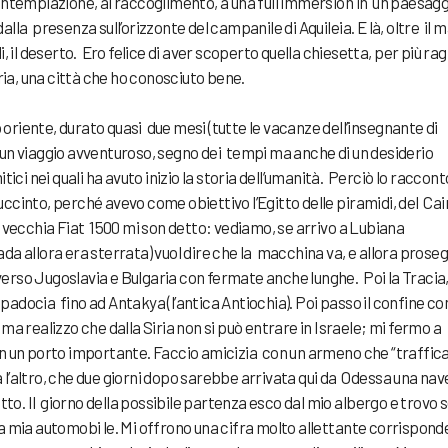
ntemplazione, al raccoglimento, a una full immersion in un paesagg
la presenza sull’orizzonte del campanile di Aquileia. E là, oltre il m
idi, il deserto. Ero felice di aver scoperto quella chiesetta, per più rag
dria, una città che ho conosciuto bene.
o oriente, durato quasi due mesi (tutte le vacanze dell’insegnante di
e, un viaggio avventuroso, segno dei tempi ma anche di un desiderio
ici nei quali ha avuto inizio la storia dell’umanità. Perciò lo raccont
succinto, perché avevo come obiettivo l’Egitto delle piramidi, del Cair
 vecchia Fiat 1500 mi son detto: vediamo, se arrivo a Lubiana
rada allora era sterrata) vuol dire che la macchina va, e allora prose
averso Jugoslavia e Bulgaria con fermate anche lunghe. Poi la Tracia
appadocia fino ad Antakya (l’antica Antiochia). Poi passo il confine co
ma realizzo che dalla Siria non si può entrare in Israele; mi fermo a
n un porto importante. Faccio amicizia con un armeno che “traffica
ra l’altro, che due giorni dopo sarebbe arrivata qui da Odessa una nav
tto. Il giorno della possibile partenza esco dal mio albergo e trovo 
a mia automobi le. Mi offrono una cifra molto allettante corrispon