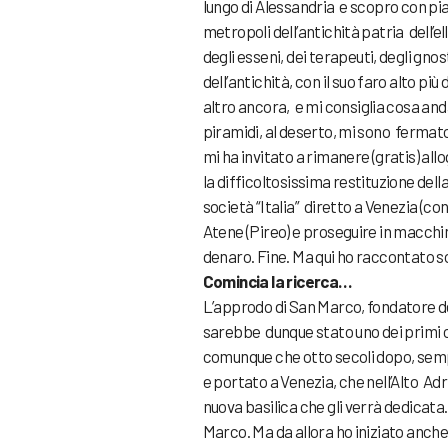
lungo di Alessandria e scopro con pia
metropoli dell’antichità patria dell’el
degli esseni, dei terapeuti, degli gno
dell’antichità, con il suo faro alto p
altro ancora, e mi consiglia cosa andar
piramidi, al deserto, mi sono fermat
mi ha invitato a rimanere (gratis) all
la difficoltosissima restituzione della
società “Italia” diretto a Venezia (
Atene (Pireo) e proseguire in macch
denaro. Fine. Ma qui ho raccontato so
Comincia la ricerca…
L’approdo di San Marco, fondatore de
sarebbe dunque stato uno dei primi 
comunque che otto secoli dopo, sempr
e portato a Venezia, che nell’Alto Adr
nuova basilica che gli verrà dedicata
Marco. Ma da allora ho iniziato anche 