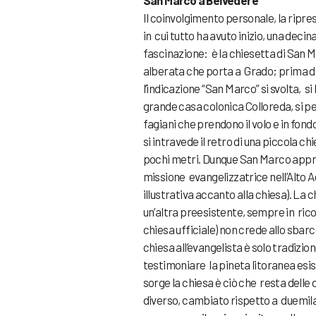
San Marco a Belvedere
Il coinvolgimento personale, la ripres
in cui tutto ha avuto inizio, una deci
fascinazione: è la chiesetta di San M
alberata che porta a Grado; prima di
l’indicazione “San Marco” si svolta, si
grande casa colonica Colloreda, si p
fagiani che prendono il volo e in fond
si intravede il retro di una piccola ch
pochi metri. Dunque San Marco approdò
missione evangelizzatrice nell’Alto A
illustrativa accanto alla chiesa). La 
un’altra preesistente, sempre in rico
chiesa ufficiale) non crede allo sbarc
chiesa all’evangelista è solo tradizi
testimoniare la pineta litoranea esis
sorge la chiesa è ciò che resta delle
diverso, cambiato rispetto a duemila a