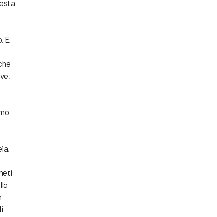
uesta
,
o. E
 che
 ve,
imo
ia,
neti
lla
n
i