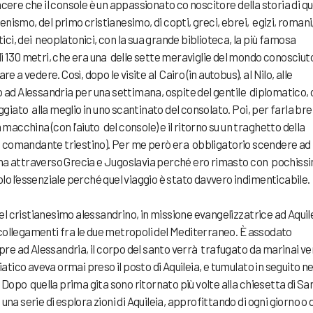
cere che il console è un appassionato co noscitore della storia di q
lenismo, del primo cristianesimo, di copti, greci, ebrei, egizi, romani
stici, dei neoplatonici, con la sua grande biblioteca, la più famosa
iù di 130 metri, che era una delle sette meraviglie del mondo conosciut
e a vedere. Così, dopo le visite al Cairo (in autobus), al Nilo, alle
o ad Alessandria per una settimana, ospite del gentile diplomatico,
oggiato alla meglio in uno scantinato del consolato. Poi, per farla bre
 macchina (con l’aiuto del console) e il ritorno su un traghetto della
con comandante triestino). Per me però era obbligatorio scendere ad
ina attraverso Grecia e Jugoslavia perché ero rimasto con pochiss
lo l’essenziale perché quel viaggio è stato davvero indimenticabile.
l cristianesimo alessandrino, in missione evangelizzatrice ad Aquile
collegamenti fra le due metropoli del Mediterraneo. È assodato
e ad Alessandria, il corpo del santo verrà trafugato da marinai ve
iatico aveva ormai preso il posto di Aquileia, e tumulato in seguito ne
. Dopo quella prima gita sono ritornato più volte alla chiesetta di Sa
una serie di esplora zioni di Aquileia, approfittando di ogni giorno o d