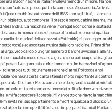
ia, per una macchina che in Italia ne valeva meno di un milione. Ma non
to con l’auto e, se posso, portarla con me ad Alessandria. Arriva la
ria” (una repubblica autonoma dell’URSS sopra gli Urali). L’armeno
r un biglietto, auto compresa: il prezzo è buono, cabina interna, 
 ad Alessandria. La macchina viene imbragata con corde e issata sul
ordo la cena in mensa a base di pesce affumicato con un simpatico
me quella dei marinai della corazzata Potëmkin) e i passeggeri arabi
on sotto voce) e ad ascoltare musica dalle loro radioline. Prima di fer
al largo, vedo dall’oblò un gran numero di barche avvicinarsi alla na
i che in qualche modo restano a galla e sono poi recuperati dagli u
più pesanti vengono calate direttamente su im barcazioni più grand
 tollerato da tutti, sicuramente anche di armi. Poi tocca a noi
omobile non ha una certa carta ritenuta molto importante al controll
questrata. Che fare? Resto con zaino e due grandi sacchi pieni di ci
do un taxi e mi faccio portare al consolato d’Ita lia dove vorrei avere
lta e mi fa conoscere il console. Mi vien detto che riavrò la mac chin
ole mi invita nel suo appartamento e mi offre qualcosa di alcolico (un
ata (per la non reperibilità di alcol in quei paesi islamici). Parliamo