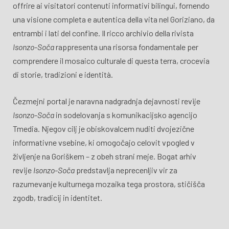
offrire ai visitatori contenuti informativi bilingui, fornendo
una visione completa e autentica della vita nel Goriziano, da
entrambi i lati del confine. Il ricco archivio della rivista
Isonzo-Soča
rappresenta una risorsa fondamentale per
comprendere il mosaico culturale di questa terra, crocevia
di storie, tradizioni e identità.
Čezmejni portal je naravna nadgradnja dejavnosti revije
Isonzo-Soča
in sodelovanja s komunikacijsko agencijo
Tmedia. Njegov cilj je obiskovalcem nuditi dvojezične
informativne vsebine, ki omogočajo celovit vpogled v
življenje na Goriškem – z obeh strani meje. Bogat arhiv
revije
Isonzo-Soča
predstavlja neprecenljiv vir za
razumevanje kulturnega mozaika tega prostora, stičišča
zgodb, tradicij in identitet.