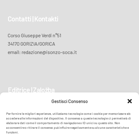
Contatti | Kontakti
Corso Giuseppe Verdi n°51
34170 GORIZIA/GORICA
email: redazione@isonzo-soca.it
Editrice | Založba
Gestisci Consenso
Piazza Vittoria 41
Per fornire le migliori esperienze, utilizziamo tecnologie come i cookie per memorizzare e/o
34170 GORIZIA/GORICA
accedere alle informazioni del dispositivo. Il consenso a queste tecnologie ci permetterà di
elaborare dati come il comportamento di navigazione o ID unici su questo sito. Non
acconsentire o ritirare il consenso può influire negativamente su alcune caratteristiche e
funzioni.