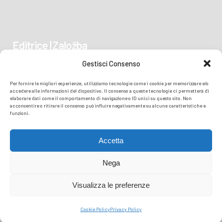
Editrice | Založba
Gestisci Consenso
Piazza Vittoria 41
Per fornire le migliori esperienze, utilizziamo tecnologie come i cookie per memorizzare e/o
34170 GORIZIA/GORICA
accedere alle informazioni del dispositivo. Il consenso a queste tecnologie ci permetterà di
elaborare dati come il comportamento di navigazione o ID unici su questo sito. Non
acconsentire o ritirare il consenso può influire negativamente su alcune caratteristiche e
funzioni.
Accetta
Nega
Visualizza le preferenze
© COPYRIGHT
TRANSMEDIA SRL
- READZIONE ISONZO SOČA -
PRIVACY
Cookie Policy
Privacy Policy
POLICY
COOKIE POLICY
| PERFORMED BY TMEDIA.IT