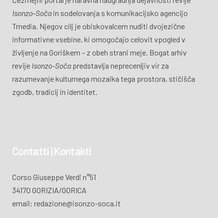
Isonzo-Soča
in sodelovanja s komunikacijsko agencijo
Tmedia. Njegov cilj je obiskovalcem nuditi dvojezične
informativne vsebine, ki omogočajo celovit vpogled v
življenje na Goriškem – z obeh strani meje. Bogat arhiv
revije
Isonzo-Soča
predstavlja neprecenljiv vir za
razumevanje kulturnega mozaika tega prostora, stičišča
zgodb, tradicij in identitet.
Contatti | Kontakti
Corso Giuseppe Verdi n°51
34170 GORIZIA/GORICA
email: redazione@isonzo-soca.it