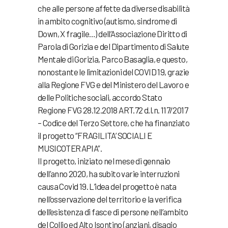
che alle persone affette da diverse disabilità
in ambito cognitivo (autismo, sindrome di
Down, X fragile…) dell’Associazione Diritto di
Parola di Gorizia e del Dipartimento di Salute
Mentale di Gorizia, Parco Basaglia, e questo,
nonostante le limitazioni del COVID 19, grazie
alla Regione FVG e del Ministero del Lavoro e
delle Politiche sociali, accordo Stato
Regione FVG 28.12.2018 ART.72 d.l.n. 117/2017
– Codice del Terzo Settore, che ha finanziato
il progetto “FRAGILITA’ SOCIALI E
MUSICOTERAPIA”.
Il progetto, iniziato nel mese di gennaio
dell’anno 2020, ha subito varie interruzioni
causa Covid 19. L’idea del progetto è nata
nell’osservazione del territorio e la verifica
dell’esistenza di fasce di persone nell’ambito
del Collio ed Alto Isontino (anziani, disagio