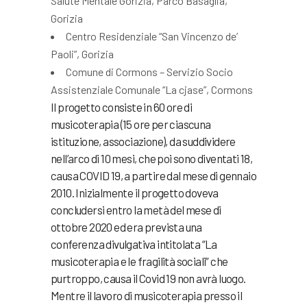
Salute Mentale Gorizia, Parco Basaglia,
Gorizia
Centro Residenziale “San Vincenzo de’
Paoli”, Gorizia
Comune di Cormons – Servizio Socio
Assistenziale Comunale “La cjase”, Cormons
Il progetto consiste in 60 ore di
musicoterapia (15 ore per ciascuna
istituzione, associazione), da suddividere
nell’arco di 10 mesi, che poi sono diventati 18,
causa COVID 19, a partire dal mese di gennaio
2010. Inizialmente il progetto doveva
concludersi entro la metà del mese di
ottobre 2020 ed era prevista una
conferenza divulgativa intitolata “La
musicoterapia e le fragilità sociali” che
purtroppo, causa il Covid 19 non avrà luogo.
Mentre il lavoro di musicoterapia presso il