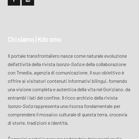
Chi siamo | Kdo smo
Il portale transfrontaliero nasce come naturale evoluzione
dell’attività della rivista
Isonzo-Soča
e della collaborazione
con Tmedia, agenzia di comunicazione. Il suo obiettivo è
offrire ai visitatori contenuti informativi bilingui, fornendo
una visione completa e autentica della vita nel Goriziano, da
entrambi i lati del confine. Il ricco archivio della rivista
Isonzo-Soča
rappresenta una risorsa fondamentale per
comprendere il mosaico culturale di questa terra, crocevia
di storie, tradizioni e identità.
Čezmejni portal je naravna nadgradnja dejavnosti revije