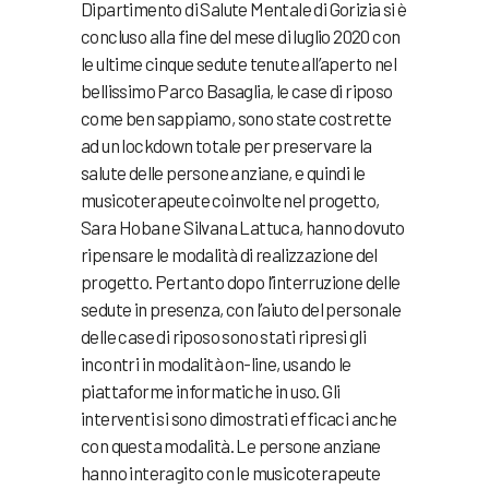
Dipartimento di Salute Mentale di Gorizia si è
concluso alla fine del mese di luglio 2020 con
le ultime cinque sedute tenute all’aperto nel
bellissimo Parco Basaglia, le case di riposo
come ben sappiamo, sono state costrette
ad un lockdown totale per preservare la
salute delle persone anziane, e quindi le
musicoterapeute coinvolte nel progetto,
Sara Hoban e Silvana Lattuca, hanno dovuto
ripensare le modalità di realizzazione del
progetto. Pertanto dopo l’interruzione delle
sedute in presenza, con l’aiuto del personale
delle case di riposo sono stati ripresi gli
incontri in modalità on-line, usando le
piattaforme informatiche in uso. Gli
interventi si sono dimostrati efficaci anche
con questa modalità. Le persone anziane
hanno interagito con le musicoterapeute