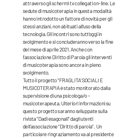
attraverso gli schermi tv collegati on-line. Le
sedute di musicoterapia in questa modalità
hanno introdotto un fattore di novità per gli
stessi anziani, non abituati all’uso della
tecnologia. Gli incontri sono tutt’oggi in
svolgimento e si concluderanno verso la fine
del mese di aprile 2021. Anche con
l’associazione Diritto di Parola gli interventi
di musicoterapia sono ancora in pieno
svolgimento.
Tutto il progetto “FRAGLITA’ SOCIALI E
MUSICOTERAPIA è stato monitorato dalla
supervisione di una psicologa/o –
musicoterapeuta. Ulteriori informazioni su
questo progetto saranno sviluppate sulla
rivista “Dadi esagonali” dagli utenti
dell’associazione “Diritto di parola”. Un
particolare ringraziamento va al presidente