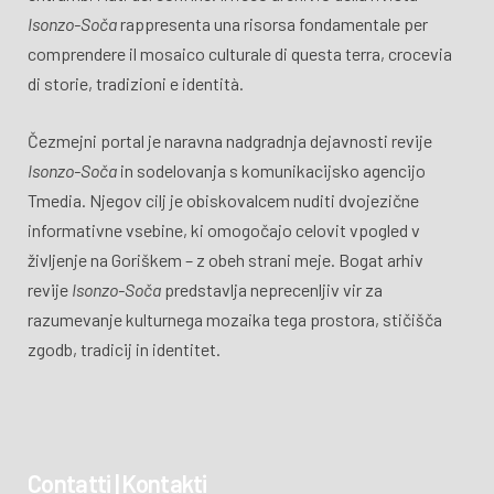
Isonzo-Soča
rappresenta una risorsa fondamentale per
comprendere il mosaico culturale di questa terra, crocevia
di storie, tradizioni e identità.
Čezmejni portal je naravna nadgradnja dejavnosti revije
Isonzo-Soča
in sodelovanja s komunikacijsko agencijo
Tmedia. Njegov cilj je obiskovalcem nuditi dvojezične
informativne vsebine, ki omogočajo celovit vpogled v
življenje na Goriškem – z obeh strani meje. Bogat arhiv
revije
Isonzo-Soča
predstavlja neprecenljiv vir za
razumevanje kulturnega mozaika tega prostora, stičišča
zgodb, tradicij in identitet.
Contatti | Kontakti