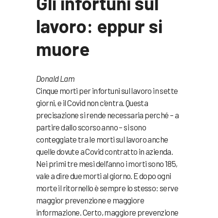
Gli infortuni sul
lavoro: eppur si
muore
Donald Lam
Cinque morti per infortuni sul lavoro in sette
giorni, e il Covid non c’entra. Questa
precisazione si rende necessaria perché – a
partire dallo scorso anno – si sono
conteggiate tra le morti sul lavoro anche
quelle dovute a Covid contratto in azienda.
Nei primi tre mesi dell’anno i morti sono 185,
vale a dire due morti al giorno. E dopo ogni
morte il ritornello è sempre lo stesso: serve
maggior prevenzione e maggiore
informazione. Certo, maggiore prevenzione