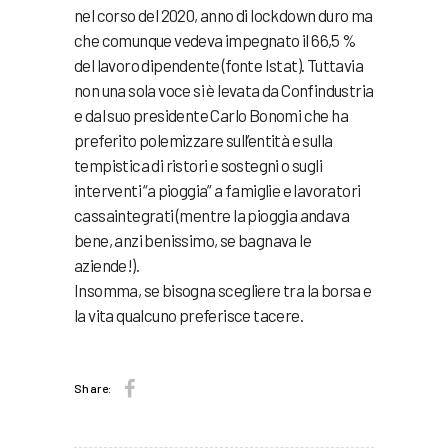
nel corso del 2020, anno di lockdown duro ma
che comunque vedeva impegnato il 66,5 %
del lavoro dipendente (fonte Istat). Tuttavia
non una sola voce si è levata da Confindustria
e dal suo presidente Carlo Bonomi che ha
preferito polemizzare sull’entità e sulla
tempistica di ristori e sostegni o sugli
interventi “a pioggia” a famiglie e lavoratori
cassaintegrati (mentre la pioggia andava
bene, anzi benissimo, se bagnava le
aziende!).
Insomma, se bisogna scegliere tra la borsa e
la vita qualcuno preferisce tacere.
Share: