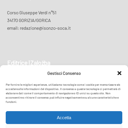
Corso Giuseppe Verdi n°51
34170 GORIZIA/GORICA
email: redazione@isonzo-soca.it
Editrice | Založba
Gestisci Consenso
Piazza Vittoria 41
Per fornire le migliori esperienze, utilizziamo tecnologie come i cookie per memorizzare e/o
34170 GORIZIA/GORICA
accedere alle informazioni del dispositivo. Il consenso a queste tecnologie ci permetterà di
elaborare dati come il comportamento di navigazione o ID unici su questo sito. Non
acconsentire o ritirare il consenso può influire negativamente su alcune caratteristiche e
funzioni.
Accetta