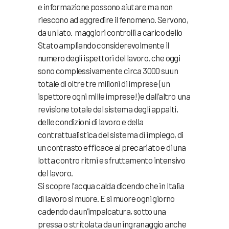
e informazione possono aiutare ma non
riescono ad aggredire il fenomeno. Servono,
da un lato. maggiori controlli a carico dello
Stato ampliando considerevolmente il
numero degli ispettori del lavoro, che oggi
sono complessivamente circa 3000 su un
totale di oltre tre milioni di imprese ( un
ispettore ogni mille imprese!) e dall’altro una
revisione totale del sistema degli appalti,
delle condizioni di lavoro e della
contrattualistica del sistema di impiego, di
un contrasto efficace al precariato e di una
lotta contro ritmi e sfruttamento intensivo
del lavoro.
Si scopre l’acqua calda dicendo che in Italia
di lavoro si muore. E si muore ogni giorno
cadendo da un’impalcatura, sotto una
pressa o stritolata da un ingranaggio anche