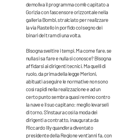
demoliva il programma com’è capitato a
Gorizia con l’ascensore orizzontale nella
galleria Bombi, stralciato per realizzare
la via Rastello in porfido col segno dei
binari del tram di una volta.
Bisogna sveltire i tempi. Ma come fare, se
nulla si sa fare e nulla si conosce? Bisogna
affidarsi ai dirigenti tecnici. Ma quelli di
ruolo, da prima della legge Merloni,
abituati a seguire le normative non sono
così rapidi nella realizzazione e ad un
certo punto sembra quasi remino contro
la nave e il suo capitano: meglio levarseli
di torno. S’instaura così la moda dei
dirigenti a contratto, inaugurata da
Riccardo Illy quand’era diventato
presidente della Regione vent’anni fa, con