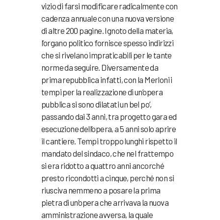
vizio di farsi modificare radicalmente con
cadenza annuale con una nuova versione
di altre 200 pagine. Ignoto della materia,
l’organo politico fornisce spesso indirizzi
che si rivelano impraticabili per le tante
norme da seguire. Diversamente da
prima repubblica infatti, con la Merloni i
tempi per la realizzazione di un’opera
pubblica si sono dilatati un bel po’,
passando dai 3 anni, tra progetto gara ed
esecuzione dell’opera, a 5 anni solo aprire
il cantiere. Tempi troppo lunghi rispetto il
mandato del sindaco, che nel frattempo
si era ridotto a quattro anni ancorché
presto ricondotti a cinque, perché non si
riusciva nemmeno a posare la prima
pietra di un’opera che arrivava la nuova
amministrazione avversa, la quale