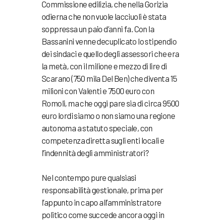
Commissione edilizia, che nella Gorizia
odierna che non vuole lacciuoli è stata
soppressa un paio d’anni fa. Con la
Bassanini venne decuplicato lo stipendio
dei sindaci e quello degli assessori che era
la metà, con il milione e mezzo di lire di
Scarano (750 mila Del Ben) che diventa 15
milioni con Valenti e 7500 euro con
Romoli, ma che oggi pare sia di circa 9500
euro lordi siamo o non siamo una regione
autonoma a statuto speciale, con
competenza diretta sugli enti locali e
l’indennità degli amministratori?
Nel contempo pure qualsiasi
responsabilità gestionale, prima per
l’appunto in capo all’amministratore
politico come succede ancora oggi in