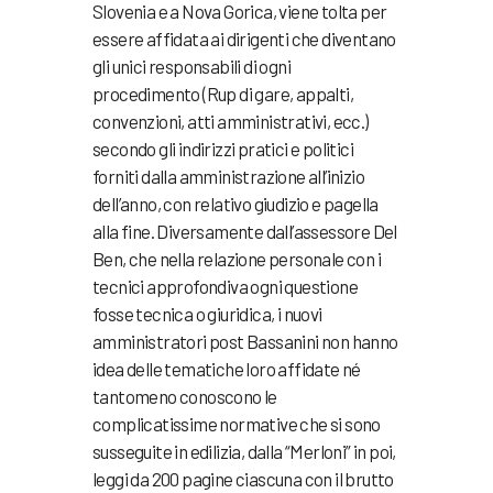
Slovenia e a Nova Gorica, viene tolta per
essere affidata ai dirigenti che diventano
gli unici responsabili di ogni
procedimento (Rup di gare, appalti,
convenzioni, atti amministrativi, ecc.)
secondo gli indirizzi pratici e politici
forniti dalla amministrazione all’inizio
dell’anno, con relativo giudizio e pagella
alla fine. Diversamente dall’assessore Del
Ben, che nella relazione personale con i
tecnici approfondiva ogni questione
fosse tecnica o giuridica, i nuovi
amministratori post Bassanini non hanno
idea delle tematiche loro affidate né
tantomeno conoscono le
complicatissime normative che si sono
susseguite in edilizia, dalla “Merloni” in poi,
leggi da 200 pagine ciascuna con il brutto