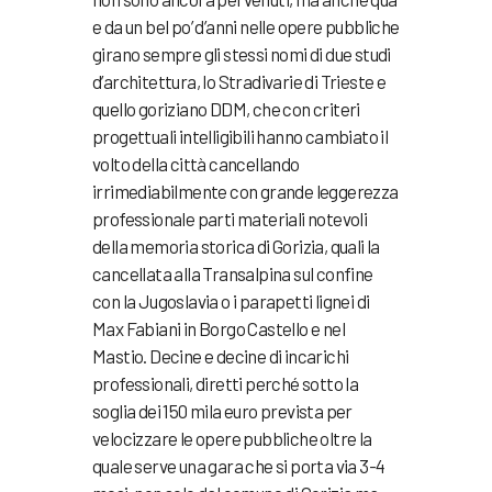
e da un bel po’ d’anni nelle opere pubbliche
girano sempre gli stessi nomi di due studi
d’architettura, lo Stradivarie di Trieste e
quello goriziano DDM, che con criteri
progettuali intelligibili hanno cambiato il
volto della città cancellando
irrimediabilmente con grande leggerezza
professionale parti materiali notevoli
della memoria storica di Gorizia, quali la
cancellata alla Transalpina sul confine
con la Jugoslavia o i parapetti lignei di
Max Fabiani in Borgo Castello e nel
Mastio. Decine e decine di incarichi
professionali, diretti perché sotto la
soglia dei 150 mila euro prevista per
velocizzare le opere pubbliche oltre la
quale serve una gara che si porta via 3-4