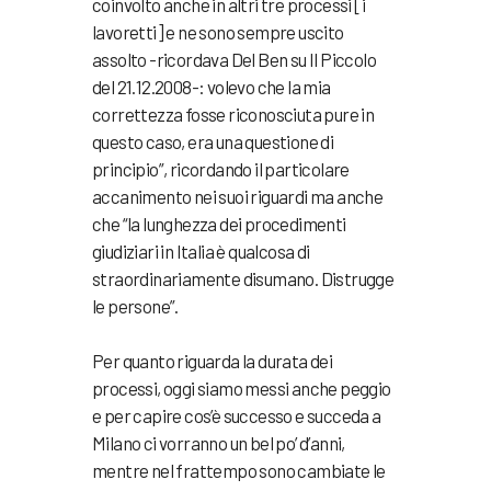
coinvolto anche in altri tre processi [i
lavoretti] e ne sono sempre uscito
assolto -ricordava Del Ben su Il Piccolo
del 21.12.2008-: volevo che la mia
correttezza fosse riconosciuta pure in
questo caso, era una questione di
principio”, ricordando il particolare
accanimento nei suoi riguardi ma anche
che “la lunghezza dei procedimenti
giudiziari in Italia è qualcosa di
straordinariamente disumano. Distrugge
le persone”.
Per quanto riguarda la durata dei
processi, oggi siamo messi anche peggio
e per capire cos’è successo e succeda a
Milano ci vorranno un bel po’ d’anni,
mentre nel frattempo sono cambiate le