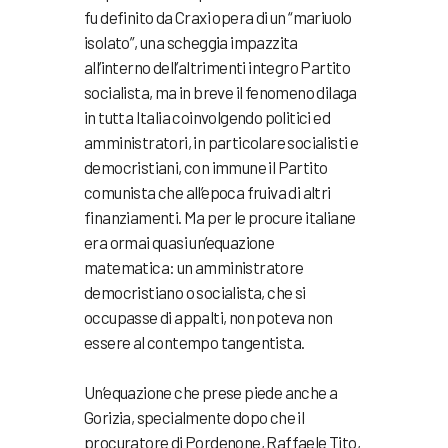
fu definito da Craxi opera di un “mariuolo
isolato”, una scheggia impazzita
all’interno dell’altrimenti integro Partito
socialista, ma in breve il fenomeno dilaga
in tutta Italia coinvolgendo politici ed
amministratori, in particolare socialisti e
democristiani, con immune il Partito
comunista che all’epoca fruiva di altri
finanziamenti. Ma per le procure italiane
era ormai quasi un’equazione
matematica: un amministratore
democristiano o socialista, che si
occupasse di appalti, non poteva non
essere al contempo tangentista.
Un’equazione che prese piede anche a
Gorizia, specialmente dopo che il
procuratore di Pordenone, Raffaele Tito,