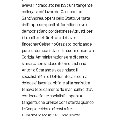
aveva rintracciato nel 1993 una tangente
collegata coi lavori dell’Autoporto di
Sant’Andrea, opera dello Stato, versata
dall’Impresa appaltatrice all’onorevole
democristiano pordenonese Agrusti, per
il tramite del Direttore dei lavori
l’ingegner Gelserino Graziato, goriziano e
pure lui democristiano. In quel momento a
Gorizia l’Amministrazione era di centro-
sinistra, con sindaco il democristiano
Antonio Scarano e vicesindaco il
socialista Mario Del Ben, il quale con la
delega ai lavori pubblici e all’urbanistica
teneva teoricamente “le mani sulla città”,
con l’equazione: socialisti + opere =
tangenti, che prende consistenza quando
le Coop decidono di costruire un
supermercato in via Lungo Isonzo,