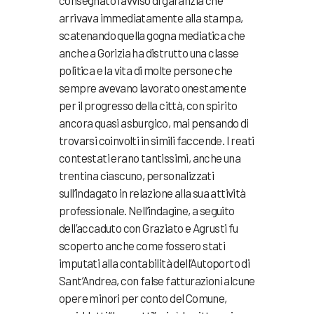
consegnato l’avviso di garanzia che
arrivava immediatamente alla stampa,
scatenando quella gogna mediatica che
anche a Gorizia ha distrutto una classe
politica e la vita di molte persone che
sempre avevano lavorato onestamente
per il progresso della città, con spirito
ancora quasi asburgico, mai pensando di
trovarsi coinvolti in simili faccende. I reati
contestati erano tantissimi, anche una
trentina ciascuno, personalizzati
sull’indagato in relazione alla sua attività
professionale. Nell’indagine, a seguito
dell’accaduto con Graziato e Agrusti fu
scoperto anche come fossero stati
imputati alla contabilità dell’Autoporto di
Sant’Andrea, con false fatturazioni alcune
opere minori per conto del Comune,