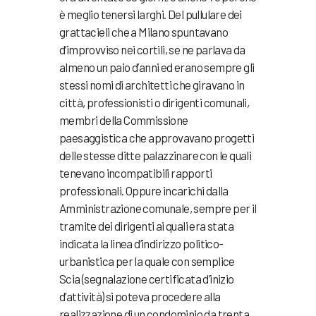
è meglio tenersi larghi. Del pullulare dei
grattacieli che a Milano spuntavano
d’improvviso nei cortili, se ne parlava da
almeno un paio d’anni ed erano sempre gli
stessi nomi di architetti che giravano in
città, professionisti o dirigenti comunali,
membri della Commissione
paesaggistica che approvavano progetti
delle stesse ditte palazzinare con le quali
tenevano incompatibili rapporti
professionali. Oppure incarichi dalla
Amministrazione comunale, sempre per il
tramite dei dirigenti ai quali era stata
indicata la linea d’indirizzo politico-
urbanistica per la quale con semplice
Scia (segnalazione certificata d’inizio
d’attività) si poteva procedere alla
realizzazione di un condominio da trenta