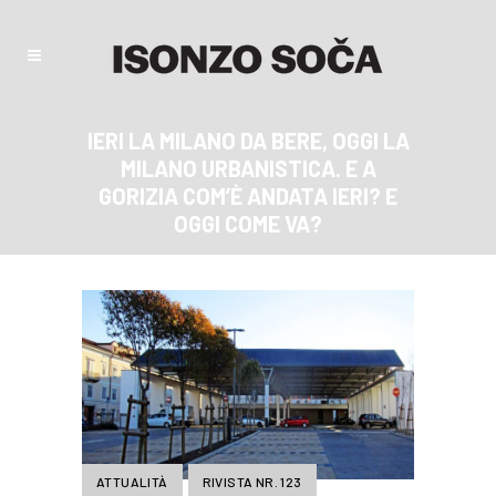
IERI LA MILANO DA BERE, OGGI LA
MILANO URBANISTICA. E A
GORIZIA COM’È ANDATA IERI? E
OGGI COME VA?
ATTUALITÀ
RIVISTA NR. 123