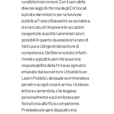
condizioni nei comuni. Con il varo delle
diverse leggi di riforma degli Enti locali,
ispirate dal ministro per la funzione
pubblica Franco Bassanini, ex socialista,
si è cercato di rimuovere le occasioni
tangentizie ai politici amministratori,
possibili in quanto da assessori erano di
fatto pure i dirigenti del settore di
competenza. Del Ben era stato infatti
rinviato a giudizio perché sua era la
responsabilità della firma su ogni atto
emanato dal suo settore Urbanistica e
Lavori Pubblici, del quale sovrintendeva
peraltro su ogni cosa in arrivo, richiesta
lettera o lamentela, che leggeva
personalmente e poi smistava per
l’istruttoria all’ufficio competente.
Presiedeva le gare d’appalto e la