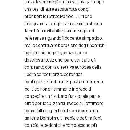
trova lavoro negli enti locali, magari dopo
una tesi di laurea sostenuta con gli
architetti di Stradivarie o DDM che
insegnano la progettazione nella stessa
facoltà. Inevitabile qualche segno di
referenza riguardo il docente simpatico,
ma la continua reiterazione degli incarichi
agli stessi soggetti, senza gara o
doverosa rotazione, pare senz’altro in
contrasto con la direttiva europea della
libera concorrenza, potendosi
configurare in abuso. E poi, se il referente
politico non è nemmeno in grado di
concepire un risultato funzionale per la
città per focalizzarsi invece sull’effimero,
come l’ultima perla della costosissima
galleria Bombi multimediale da 9 milioni,
con bici e pedoni che non possono più