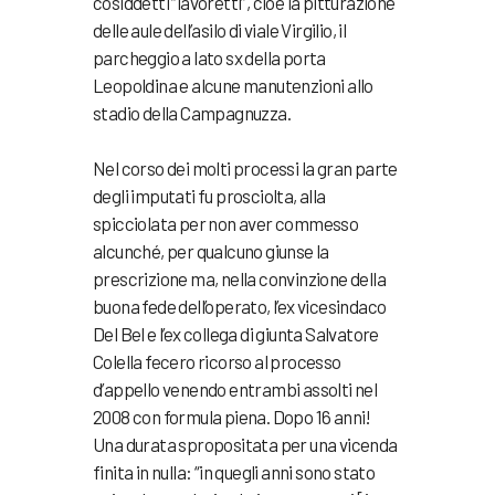
cosiddetti “lavoretti”, cioè la pitturazione
delle aule dell’asilo di viale Virgilio, il
parcheggio a lato sx della porta
Leopoldina e alcune manutenzioni allo
stadio della Campagnuzza.
Nel corso dei molti processi la gran parte
degli imputati fu prosciolta, alla
spicciolata per non aver commesso
alcunché, per qualcuno giunse la
prescrizione ma, nella convinzione della
buona fede dell’operato, l’ex vicesindaco
Del Bel e l’ex collega di giunta Salvatore
Colella fecero ricorso al processo
d’appello venendo entrambi assolti nel
2008 con formula piena. Dopo 16 anni!
Una durata spropositata per una vicenda
finita in nulla: “in quegli anni sono stato