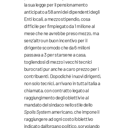
la sua legge per il pensionamento
anticipato a 58 anni dei dipendenti degli
Enti locali, a mezzo stipendio, cosa
difficile per l’impiegato da 1 milione al
mese che ne avrebbe preso mezzo, ma
senz’altro un buon incentivo per il
dirigente scomodo che da 6 milioni
passava a 3 per starsene a casa,
togliendosi di mezzo i vecchi tecnici
burocrati pur anche a caro prezzo per i
contribuenti. Dopodiché i nuovi dirigenti,
non solo tecnici, arrivano in tutta Italia a
chiamata, con contratto legato al
raggiungimento degli obiettivi e al
mandato del sindaco nello stile dello
Spoils System
americano, che impone il
raggiungere ad ogni costo l’obiettivo
indicato dall’organo politico, sorvolando