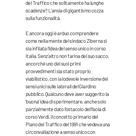
del Traffico che solitamente ha lunghe
scadenze? L’ansia di gigantismo cozza
sulla funzionalità.
E ancora oggi è arduo comprendere
come nella mente del sindaco Ziberna si
sia infilata l’idea del senso unico in corso
Italia. Senz’altro non farina del suo sacco,
ancorché uno dei suoi primi
provvedimenti sia stato proprio
viabilistico, con la lodevole inversione dei
sensi unici sulle laterali del Giardino
pubblico. Qualcuno deve aver suggerito la
‘buona’ idea di sperimentare, anche solo
parzialmente dato l’ostacolo dell’isola di
corso Verdi, il concetto primario del
Piano del Traffico del 1991 che vedeva una
circonvallazione a senso unico con