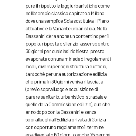
pure il rispetto le leggi urbanistiche come
nell’esempio classico capitato a Milano,
dove una semplice Scia sostituiva il Piano
attuativo e la Variante urbanistica. Nella
Bassanini c’era anche un contentino per il
popolo, risposta o silenzio-assenso entro
30 giorni per qualsiasi richiesta, presto
evaporata con una miriade di regolamenti
locali, diversi per ogni struttura e ufficio,
tantoché per una autorizzazione edilizia
che prima in 30 giorni veniva rilasciata
(previo sopralluogo e acquisizione di
parere sanitario, urbanistico, stradale e
quello della Commissione edilizia), qualche
anno dopo con la Bassanini e senza
sopralluoghi all’Edilizia privata di Gorizia
con opportuno regolamento il termine
era diventato 60 giorni, o anche 75 perché