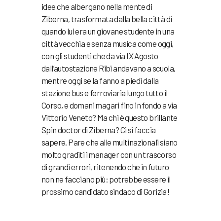
idee che albergano nella mente di
Ziberna, trasformata dalla bella città di
quando lui era un giovane studente in una
città vecchia e senza musica come oggi,
con gli studenti che da via IX Agosto
dall’autostazione Ribi andavano a scuola,
mentre oggi se la fanno a piedi dalla
stazione bus e ferroviaria lungo tutto il
Corso, e domani magari fino in fondo a via
Vittorio Veneto? Ma chi è questo brillante
Spin doctor di Ziberna? Ci si faccia
sapere. Pare che alle multinazionali siano
molto graditi i manager con un trascorso
di grandi errori, ritenendo che in futuro
non ne facciano più: potrebbe essere il
prossimo candidato sindaco di Gorizia!