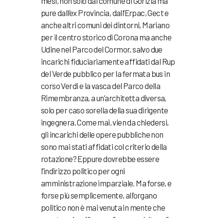
mesi, non solo dal comune di Gorizia ma
pure dall’ex Provincia, dall’Erpac, Gect e
anche altri comuni dei dintorni, Mariano
per il centro storico di Corona ma anche
Udine nel Parco del Cormor, salvo due
incarichi fiduciariamente affidati dal Rup
del Verde pubblico per la fermata bus in
corso Verdi e la vasca del Parco della
Rimembranza, a un’architetta diversa,
solo per caso sorella della sua dirigente
ingegnera. Come mai, vien da chiedersi,
gli incarichi delle opere pubbliche non
sono mai stati affidati col criterio della
rotazione? Eppure dovrebbe essere
l’indirizzo politico per ogni
amministrazione imparziale. Ma forse, e
forse più semplicemente, all’organo
politico non è mai venuta in mente che