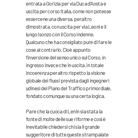
entrata a Gorizia per via Duca d’Aosta e
uscita per corso Italia, come non potesse
essercene una diversa, peraltro
dimostrata, con uscita per via Leoni e il
lungo Isonzo con il Corso indenne.
Qualcuno che ha consigliato pure di fare le
cose al contrario. Cioè appunto
l’inversione del senso unico sul Corso, in
ingresso invece che in uscita, in totale
incoerenza peraltro rispetto la visione
globale dei flussi prevista dagli ingegneri
udinesi del Piano del Traffico primordiale,
fondato comunque su una certa logica.
Pare che la cuoca di Lenin sia stata la
fonte di molte delle sue riforme e così è
inevitabile chiedersi chi sia il grande
suggeritore di tutte queste strampalate