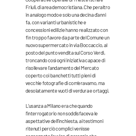
Friuli, di area democristiana. Che peraltro
in analogo modo e solo una decina d’anni
fa, con varianti urbanistiche e
concessioni edilizie hanno realizzato con
fin troppo favore da parte del Comune un
nuovo supermercato in via Boccaccio, al
posto del punto vendita sul Corso Verdi,
troncando così ogni iniziativa capace di
risollevare l’andamento del Mercato
coperto coi banchetti tutti pieni di
vecchie fotografie di com’eravamo, ma
desolatamente vuoti di verdura e ortaggi.
L’usanza a Milano era che quando
l’interrogatorio non soddisfaceva le
aspettative dell’inchiesta, ai testimoni
ritenuti perciò complici venisse