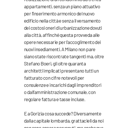
appartamenti, senza un piano attuativo
per l’inserimento armonico del nuovo
edificio nella città e senza il versamento
dei costosi oneri di urbanizzazione dovuti
alla città, affinché questa provveda alle
opere necessarie per l’accoglimento dei
nuovi insediamenti. A Milano non pare
siano state riscontrate tangenti ma, oltre
Stefano Boeri, gli oltre quaranta
architetti implicati presentano tutti un
fatturato con cifre notevoli per
consulenze e incarichi dagli imprenditori
o dall’amministrazione comunale, con
regolare fattura e tasse incluse.
E a Gorizia cosa succede? Diversamente
dalla capitale lombarda, grattacieli da noi
non sono ancora pervenuti, ma anche qua