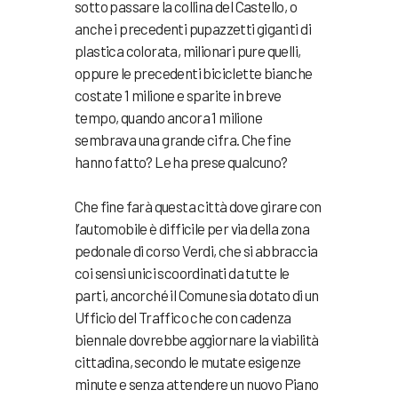
sotto passare la collina del Castello, o
anche i precedenti pupazzetti giganti di
plastica colorata, milionari pure quelli,
oppure le precedenti biciclette bianche
costate 1 milione e sparite in breve
tempo, quando ancora 1 milione
sembrava una grande cifra. Che fine
hanno fatto? Le ha prese qualcuno?
Che fine farà questa città dove girare con
l’automobile è difficile per via della zona
pedonale di corso Verdi, che si abbraccia
coi sensi unici scoordinati da tutte le
parti, ancorché il Comune sia dotato di un
Ufficio del Traffico che con cadenza
biennale dovrebbe aggiornare la viabilità
cittadina, secondo le mutate esigenze
minute e senza attendere un nuovo Piano