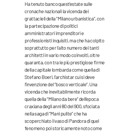
Ha tenuto banco quest’estate sulle
cronache nazionali la vicenda dei
grattacieli della “Milano urbanistica”, con
la partecipazione di politici
amministratori imprenditori e
professionisti inquisiti, ma che ha colpito
soprattutto per l’alto numero dei tanti
architetti in vario modo coinvolti, oltre
quaranta, con tra le più prestigiose firme
della capitale lombarda come quella di
Stefano Boeri, l’archistar cui si deve
l’invenzione del “bosco verticale”. Una
vicenda che inevitabilmente ricorda
quella della “Milano da bere” dell’epoca
craxiana degli anni 80 del 900, sfociata
nella saga di “Mani pulite” che ha
scoperchiato il vaso di Pandora di quel
fenomeno poi storicamente noto come