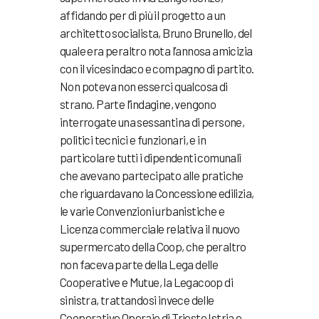
affidando per di più il progetto a un
architetto socialista, Bruno Brunello, del
quale era peraltro nota l’annosa amicizia
con il vicesindaco e compagno di partito.
Non poteva non esserci qualcosa di
strano. Parte l’indagine, vengono
interrogate una sessantina di persone,
politici tecnici e funzionari, e in
particolare tutti i dipendenti comunali
che avevano partecipato alle pratiche
che riguardavano la Concessione edilizia,
le varie Convenzioni urbanistiche e
Licenza commerciale relativa il nuovo
supermercato della Coop, che peraltro
non faceva parte della Lega delle
Cooperative e Mutue, la Legacoop di
sinistra, trattandosi invece delle
Cooperative Operaie di Trieste Istria e