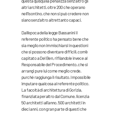
questa quisquilia penalizza senz’altro gli
altri architetti, oltre 200 che operano
nell’Isontino, che non si può credere non
siano senz’altro altrettanto capaci.
Dall’epoca della legge Bassanini il
referente politico ha pensato bene che
sia meglio non immischiarsi in questioni
che si possono diventare difficili, com’è
capitato a Del Ben, rifilandole invece al
Responsabile del Procedimento, che si
arrangi pure lui come meglio crede,
purché raggiunga il risultato. Impossibile
imputare qualcosa al referente politico.
La facoltà di architettura di Gorizia,
finanziata peraltro dal Comune, licenzia
50 architetti all’anno, 500 architetti in
dieci anni, con gran parte di questi che