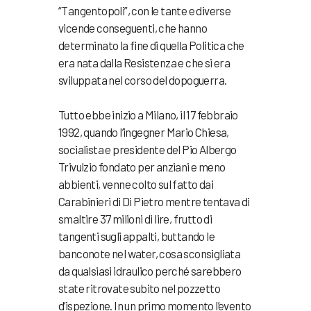
“Tangentopoli”, con le tante e diverse
vicende conseguenti, che hanno
determinato la fine di quella Politica che
era nata dalla Resistenza e che si era
sviluppata nel corso del dopoguerra.
Tutto ebbe inizio a Milano, il 17 febbraio
1992, quando l’ingegner Mario Chiesa,
socialista e presidente del Pio Albergo
Trivulzio fondato per anziani e meno
abbienti, venne colto sul fatto dai
Carabinieri di Di Pietro mentre tentava di
smaltire 37 milioni di lire, frutto di
tangenti sugli appalti, buttando le
banconote nel water, cosa sconsigliata
da qualsiasi idraulico perché sarebbero
state ritrovate subito nel pozzetto
d’ispezione. In un primo momento l’evento