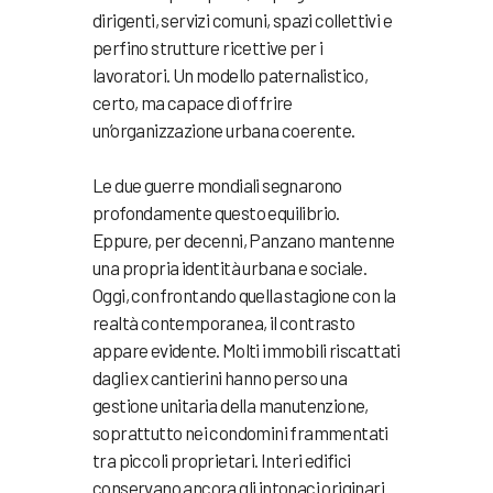
dirigenti, servizi comuni, spazi collettivi e
perfino strutture ricettive per i
lavoratori. Un modello paternalistico,
certo, ma capace di offrire
un’organizzazione urbana coerente.
Le due guerre mondiali segnarono
profondamente questo equilibrio.
Eppure, per decenni, Panzano mantenne
una propria identità urbana e sociale.
Oggi, confrontando quella stagione con la
realtà contemporanea, il contrasto
appare evidente. Molti immobili riscattati
dagli ex cantierini hanno perso una
gestione unitaria della manutenzione,
soprattutto nei condomini frammentati
tra piccoli proprietari. Interi edifici
conservano ancora gli intonaci originari