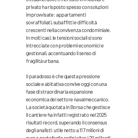
privato ha risposto spesso con soluzioni
improvvisate: appartamenti
sovraffollati, subaffitti e difficoltà
crescenti nella convivenza condominiale.
In molti casi, le tensioni sociali si sono
intrecciate con problemi economici e
gestionali, accentuando il senso di
fragilità urbana.
Il paradosso è che questa pressione
sociale e abitativa convive oggi con una
fase di straordinaria espansione
economica del settore navalmeccanico
.
La società quotata in Borsa che gestisce
il cantiere ha infatti registrato nel 2025
risultati record, superando il consensus
degli analisti: utile netto a 117 milioni di
euro e portafoglio ordini oltre i 20 miliardi.