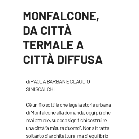
MONFALCONE,
DA CITTÀ
TERMALE A
CITTÀ DIFFUSA
di PAOLA BARBAN E CLAUDIO
SINISCALCHI
C’è un filo sottile che lega la storia urbana
di Monfalcone alla domanda, oggi più che
mai attuale, su cosa significhi costruire
una città “a misura d’uomo”. Non si tratta
soltanto di architettura, ma di equilibrio