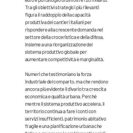
Tra gli obiettivi strategici più rilevanti
figura il raddoppio della capacità
produttiva dei cantieri italiani per
rispondere alla crescente domanda nel
settore della croceristica e della difesa,
insieme a una riorganizzazione del
sistema produttivo globale per
aumentare competitività e marginalità.
Numeri che testimoniano la forza
industriale del comparto, ma che rendono
ancora più evidente il divario tra crescita
economica e qualità urbana. Perché
mentre il sistema produttivo accelera, il
territorio continua a fare i conti con
servizi insufficienti, patrimonio abitativo
fragile e una pianificazione urbana che