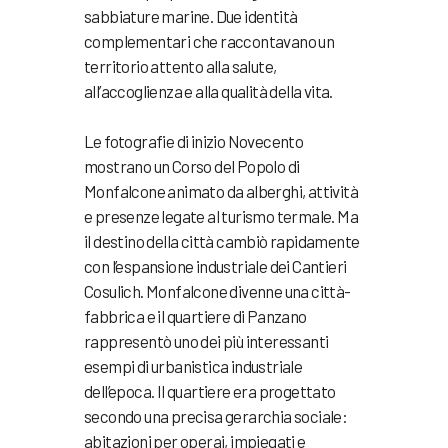
sabbiature marine. Due identità
complementari che raccontavano un
territorio attento alla salute,
all’accoglienza e alla qualità della vita.
Le fotografie di inizio Novecento
mostrano un Corso del Popolo di
Monfalcone animato da alberghi, attività
e presenze legate al turismo termale. Ma
il destino della città cambiò rapidamente
con l’espansione industriale dei Cantieri
Cosulich. Monfalcone divenne una città-
fabbrica e il quartiere di Panzano
rappresentò uno dei più interessanti
esempi di urbanistica industriale
dell’epoca. Il quartiere era progettato
secondo una precisa gerarchia sociale:
abitazioni per operai, impiegati e