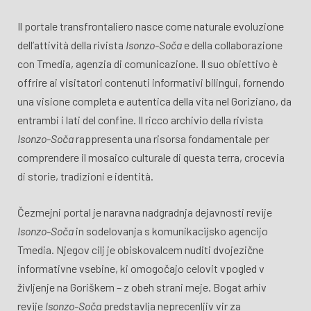
Il portale transfrontaliero nasce come naturale evoluzione
dell’attività della rivista
Isonzo-Soča
e della collaborazione
con Tmedia, agenzia di comunicazione. Il suo obiettivo è
offrire ai visitatori contenuti informativi bilingui, fornendo
una visione completa e autentica della vita nel Goriziano, da
entrambi i lati del confine. Il ricco archivio della rivista
Isonzo-Soča
rappresenta una risorsa fondamentale per
comprendere il mosaico culturale di questa terra, crocevia
di storie, tradizioni e identità.
Čezmejni portal je naravna nadgradnja dejavnosti revije
Isonzo-Soča
in sodelovanja s komunikacijsko agencijo
Tmedia. Njegov cilj je obiskovalcem nuditi dvojezične
informativne vsebine, ki omogočajo celovit vpogled v
življenje na Goriškem – z obeh strani meje. Bogat arhiv
revije
Isonzo-Soča
predstavlja neprecenljiv vir za