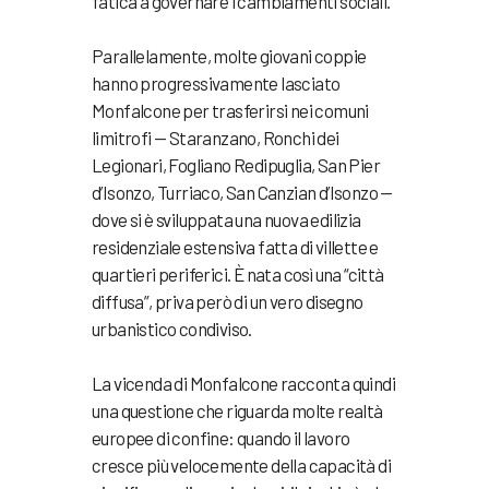
fatica a governare i cambiamenti sociali.
Parallelamente, molte giovani coppie
hanno progressivamente lasciato
Monfalcone per trasferirsi nei comuni
limitrofi — Staranzano, Ronchi dei
Legionari, Fogliano Redipuglia, San Pier
d’Isonzo, Turriaco, San Canzian d’Isonzo —
dove si è sviluppata una nuova edilizia
residenziale estensiva fatta di villette e
quartieri periferici. È nata così una “città
diffusa”, priva però di un vero disegno
urbanistico condiviso.
La vicenda di Monfalcone racconta quindi
una questione che riguarda molte realtà
europee di confine: quando il lavoro
cresce più velocemente della capacità di