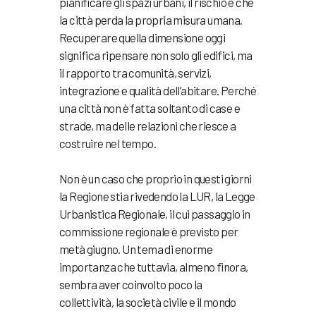
pianificare gli spazi urbani, il rischio è che
la città perda la propria misura umana
.
Recuperare quella dimensione oggi
significa ripensare non solo gli edifici, ma
il rapporto tra comunità, servizi,
integrazione e qualità dell’abitare. Perché
una città non è fatta soltanto di case e
strade, ma delle relazioni che riesce a
costruire nel tempo.
Non è un caso che proprio in questi giorni
la Regione stia rivedendo la LUR, la Legge
Urbanistica Regionale, il cui passaggio in
commissione regionale è previsto per
metà giugno. Un tema di enorme
importanza che tuttavia, almeno finora,
sembra aver coinvolto poco la
collettività, la società civile e il mondo