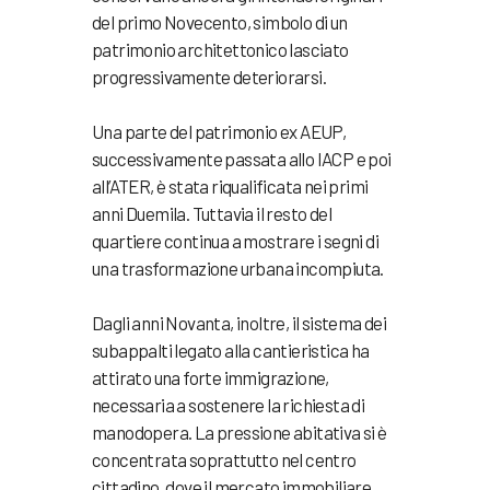
del primo Novecento, simbolo di un
patrimonio architettonico lasciato
progressivamente deteriorarsi.
Una parte del patrimonio ex AEUP,
successivamente passata allo IACP e poi
all’ATER, è stata riqualificata nei primi
anni Duemila. Tuttavia il resto del
quartiere continua a mostrare i segni di
una trasformazione urbana incompiuta.
Dagli anni Novanta, inoltre, il sistema dei
subappalti legato alla cantieristica ha
attirato una forte immigrazione,
necessaria a sostenere la richiesta di
manodopera. La pressione abitativa si è
concentrata soprattutto nel centro
cittadino, dove il mercato immobiliare