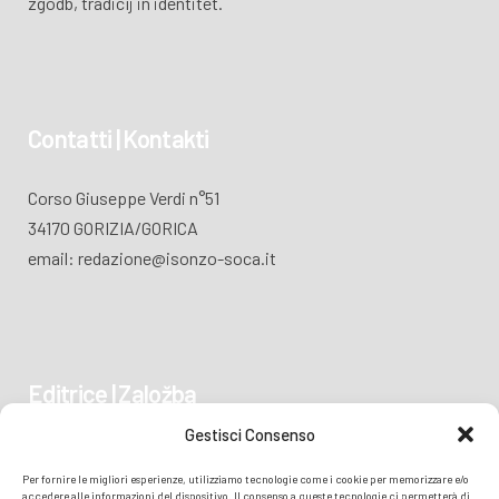
zgodb, tradicij in identitet.
Contatti | Kontakti
Corso Giuseppe Verdi n°51
34170 GORIZIA/GORICA
email: redazione@isonzo-soca.it
Editrice | Založba
Gestisci Consenso
Piazza Vittoria 41
Per fornire le migliori esperienze, utilizziamo tecnologie come i cookie per memorizzare e/o
34170 GORIZIA/GORICA
accedere alle informazioni del dispositivo. Il consenso a queste tecnologie ci permetterà di