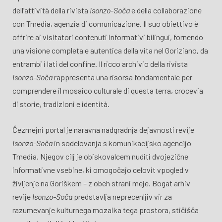
dell’attività della rivista
Isonzo-Soča
e della collaborazione
con Tmedia, agenzia di comunicazione. Il suo obiettivo è
offrire ai visitatori contenuti informativi bilingui, fornendo
una visione completa e autentica della vita nel Goriziano, da
entrambi i lati del confine. Il ricco archivio della rivista
Isonzo-Soča
rappresenta una risorsa fondamentale per
comprendere il mosaico culturale di questa terra, crocevia
di storie, tradizioni e identità.
Čezmejni portal je naravna nadgradnja dejavnosti revije
Isonzo-Soča
in sodelovanja s komunikacijsko agencijo
Tmedia. Njegov cilj je obiskovalcem nuditi dvojezične
informativne vsebine, ki omogočajo celovit vpogled v
življenje na Goriškem – z obeh strani meje. Bogat arhiv
revije
Isonzo-Soča
predstavlja neprecenljiv vir za
razumevanje kulturnega mozaika tega prostora, stičišča