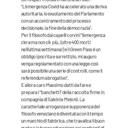
“L’emergenza Covid ha accelerato una deriva
autoritaria, lo svuotamento del Parlamento
con un accentramento del processo
decisionale, la fine della democrazia”.
Per il filosofo dai capelli corvini “l’emergenza
c’era ma non c’è più.. (oltre 400 morti
nell’ultima settimana!) e il Green Pass è un
obbligo ipocrita e surrettizio, mi auguro
venga regolamentato con una legge così
sarà possibile una serie di controlli, come il
referendum abrogativo”.
E allora caro Massimo datti da fare e
prepara i “banchetti” della raccolta firme in
compagnia di Salvini e Melonii. La
caratteriale arroganza e supponenza del
filosofo veneziano è diventata con il tempo
un marchio di fabbrica, che travalica il buon
gusto e la buona educazione nei confronti di