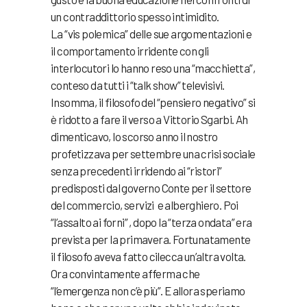
un contraddittorio spesso intimidito.
La “vis polemica” delle sue argomentazioni e
il comportamento irridente con gli
interlocutori lo hanno reso una “macchietta”,
conteso da tutti i “talk show” televisivi.
Insomma, il filosofo del “pensiero negativo” si
è ridotto a fare il verso a Vittorio Sgarbi. Ah
dimenticavo, lo scorso anno il nostro
profetizzava per settembre una crisi sociale
senza precedenti irridendo ai “ristori”
predisposti dal governo Conte per il settore
del commercio, servizi e alberghiero. Poi
“l’assalto ai forni” , dopo la “terza ondata” era
prevista per la primavera. Fortunatamente
il filosofo aveva fatto cilecca un’altra volta.
Ora convintamente afferma che
“l’emergenza non c’è più”. E allora speriamo