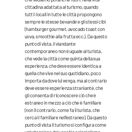
cittadina adattata al turismo, quando
tutti i locali in tutte le città propongono
sempre le stesse bevande e gli stessi cibi
(hamburger gourmet, avocado toast con
uova, smoothie alla frutta ecc.). Da questo
punto di vista, il viandante
contemporaneo non è uguale al turista,
che vede la città come quinta della sua
esperienza, che deve essere identica a
quella che vive nel suo quotidiano, poco
importa da dove lui venga, ma al contrario
deve essere esperienza straniante, che
gli consenta di riconoscere ciò che è
estraneo in mezzo a ciò che è familiare
(non il contrario, come fa il turista, che
cerca il familiare nell’estraneo). Da questo
punto di vista il turismo si configura come