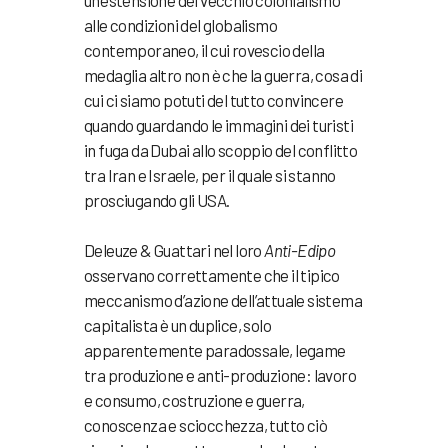
un’estensione del vecchio colonialismo
alle condizioni del globalismo
contemporaneo, il cui rovescio della
medaglia altro non è che la guerra, cosa di
cui ci siamo potuti del tutto convincere
quando guardando le immagini dei turisti
in fuga da Dubai allo scoppio del conflitto
tra Iran e Israele, per il quale si stanno
prosciugando gli USA.
Deleuze & Guattari nel loro
Anti-Edipo
osservano correttamente che il tipico
meccanismo d’azione dell’attuale sistema
capitalista è un duplice, solo
apparentemente paradossale, legame
tra produzione e anti-produzione: lavoro
e consumo, costruzione e guerra,
conoscenza e sciocchezza, tutto ciò