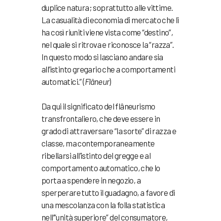
duplice natura; soprattutto alle vittime.
La casualità di economia di mercato che li
ha così riuniti viene vista come “destino”,
nel quale si ritrova e riconosce la “razza”.
In questo modo si lasciano andare sia
all’istinto gregario che a comportamenti
automatici.” (
Flâneur
)
Da qui il significato del flâneurismo
transfrontaliero, che deve essere in
grado di attraversare “la sorte” di razza e
classe, ma contemporaneamente
ribellarsi all’istinto del gregge e al
comportamento automatico, che lo
porta a spendere in negozio, a
sperperare tutto il guadagno, a favore di
una mescolanza con la folla statistica
nell’“unità superiore” del consumatore,