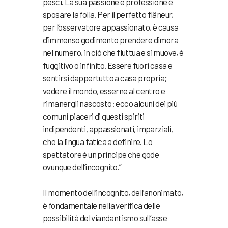
pesci. La sua passione e professione è
sposare la folla. Per il perfetto flâneur,
per l’osservatore appassionato, è causa
d’immenso godimento prendere dimora
nel numero, in ciò che fluttua e si muove, è
fuggitivo o infinito. Essere fuori casa e
sentirsi dappertutto a casa propria;
vedere il mondo, esserne al centro e
rimanergli nascosto: ecco alcuni dei più
comuni piaceri di questi spiriti
indipendenti, appassionati, imparziali,
che la lingua fatica a definire. Lo
spettatore è un principe che gode
ovunque dell’incognito.”
Il momento dell’incognito, dell’anonimato,
è fondamentale nella verifica delle
possibilità del viandantismo sull’asse