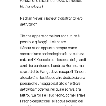
versi anche la sua ricchezza.” (
Arrestate
Nathan Never
)
Nathan Never, il
flâneur transfrontaliero
del futuro
?
Ciò che appare come lontano futuro è
possibile già oggi – il viandare
flâneuristico appunto, seppur come
anacronismo archeologico di una cultura
nata nel XIX secolo con l’ascesa dei grandi
centri urbani come Londra o Berlino, ma
soprattutto Parigi, dove nacque il flâneur,
al quale Charles Baudelaire dedicò sia una
poesia che un saggio dal titolo
Il pittore
della vita moderna
, nel quale scrive, tra
l’altro: “La folla è il suo regno, come l’aria è
il regno degli uccelli, e l’acqua è quello dei