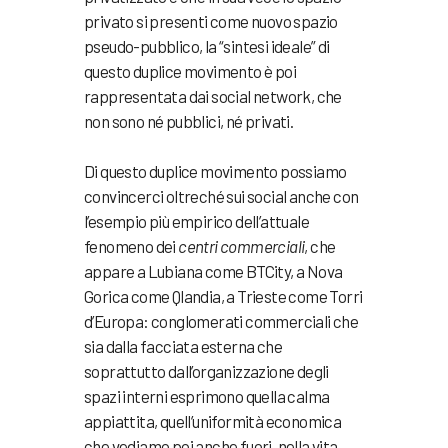
privato si presenti come nuovo spazio
pseudo-pubblico, la “sintesi ideale” di
questo duplice movimento è poi
rappresentata dai social network, che
non sono né pubblici, né privati.
Di questo duplice movimento possiamo
convincerci oltreché sui social anche con
l’esempio più empirico dell’attuale
fenomeno dei
centri commerciali
, che
appare a Lubiana come BTCity, a Nova
Gorica come Qlandia, a Trieste come Torri
d’Europa: conglomerati commerciali che
sia dalla facciata esterna che
soprattutto dall’organizzazione degli
spazi interni esprimono quella calma
appiattita, quell’uniformità economica
che vediamo poi anche fuori, nella vita