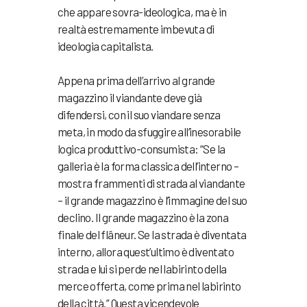
che appare sovra-ideologica, ma è in
realtà estremamente imbevuta di
ideologia capitalista.
Appena prima dell’arrivo al grande
magazzino il viandante deve già
difendersi, con il suo viandare senza
meta, in modo da sfuggire all’inesorabile
logica produttivo-consumista: “Se la
galleria è la forma classica dell’interno –
mostra frammenti di strada al viandante
– il grande magazzino è l’immagine del suo
declino. Il grande magazzino è la zona
finale del flâneur. Se la strada è diventata
interno, allora quest’ultimo è diventato
strada e lui si perde nel labirinto della
merce offerta, come prima nel labirinto
della città.” Questa vicendevole