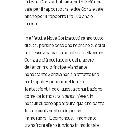
Trieste-Gorizia-Lubiana, poiché ciò che
vale per il rapporto tra le due Gorizie vale
anche per il rapporto tra Lubiana e
Trieste.
In effetti, a Nova Gorica tutti sanno tutto
di tutti, persino cose che neanche tu sai di
te stesso, ma basta spostarsi nella vicina
Gorizia e già puoi godere del piacere
dell’anonimo principe-viandante,
nonostante Gorizia non sia affatto una
metropoli. E persino nel futuro
fantascientifico di questa conurbazione,
come ce lo mostra
Nathan Never
, in
nessun quadro appare una qualche pazza
folla in cui il vagabondo possa
immergersi. E comunque, il momento
transfrontaliero funziona in modo tale