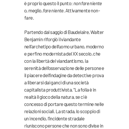
è proprio questo il punto:
non fare niente
o, meglio,
fare niente
. Attivamente non-
fare.
Partendo dal saggio di Baudelaire, Walter
Benjamin riforgiò il viandante
nell’archetipo dell’uomo urbano, moderno
e perfino modernista del XX secolo, che
con la libertà del viandantismo, la
serenità dell’osservazione delle persone e
il piacere dell’indagine da detective prova
a liberarsi dai ganci di una società
capitalista produttivista. “La folla è in
realtà il gioco della natura, se ci è
concesso di portare questo termine nelle
relazioni sociali. La strada, lo scoppio di
un incendio, l’incidente stradale
riuniscono persone che non sono divise in