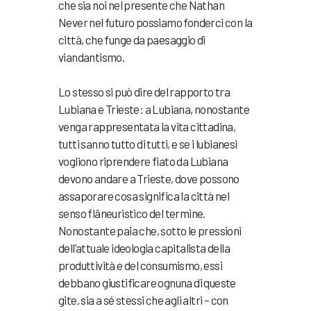
che sia noi nel presente che Nathan
Never nel futuro possiamo fonderci con la
città, che funge da paesaggio di
viandantismo.
Lo stesso si può dire del rapporto tra
Lubiana e Trieste: a Lubiana, nonostante
venga rappresentata la vita cittadina,
tutti sanno tutto di tutti, e se i lubianesi
vogliono riprendere fiato da Lubiana
devono andare a Trieste, dove possono
assaporare cosa significa la città nel
senso flâneuristico del termine.
Nonostante paia che, sotto le pressioni
dell’attuale ideologia capitalista della
produttività e del consumismo, essi
debbano giustificare ognuna di queste
gite, sia a sé stessi che agli altri – con