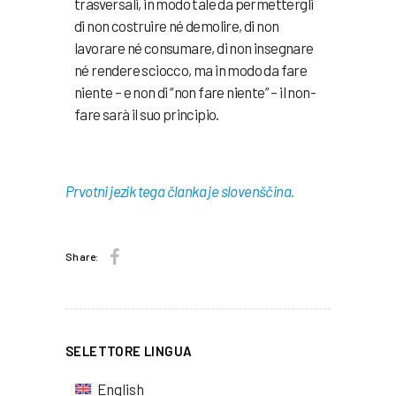
trasversali, in modo tale da permettergli
di non costruire né demolire, di non
lavorare né consumare, di non insegnare
né rendere sciocco, ma in modo da fare
niente – e non di “non fare niente” – il non-
fare sarà il suo principio.
Prvotni jezik tega članka je slovenščina.
Share:
SELETTORE LINGUA
English