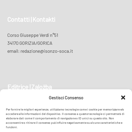
Contatti | Kontakti
Corso Giuseppe Verdi n°51
34170 GORIZIA/GORICA
email: redazione@isonzo-soca.it
Editrice | Založba
Gestisci Consenso
Piazza Vittoria 41
Per fornire le migliori esperienze, utilizziamo tecnologie come i cookie per memorizzare e/o
34170 GORIZIA/GORICA
accedere alle informazioni del dispositivo. Il consenso a queste tecnologie ci permetterà di
elaborare dati come il comportamento di navigazione o ID unici su questo sito. Non
acconsentire o ritirare il consenso può influire negativamente su alcune caratteristiche e
funzioni.