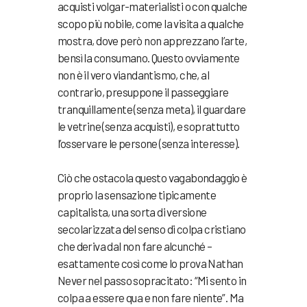
acquisti volgar-materialisti o con qualche
scopo più nobile, come la visita a qualche
mostra, dove però non apprezzano l’arte,
bensì la consumano. Questo ovviamente
non è il vero viandantismo, che, al
contrario, presuppone il passeggiare
tranquillamente (senza meta), il guardare
le vetrine (senza acquisti), e soprattutto
l’osservare le persone (senza interesse).
Ciò che ostacola questo vagabondaggio è
proprio la sensazione tipicamente
capitalista, una sorta di versione
secolarizzata del senso di colpa cristiano
che deriva dal non fare alcunché –
esattamente così come lo prova Nathan
Never nel passo sopracitato: “Mi sento in
colpa a essere qua e non fare niente”. Ma