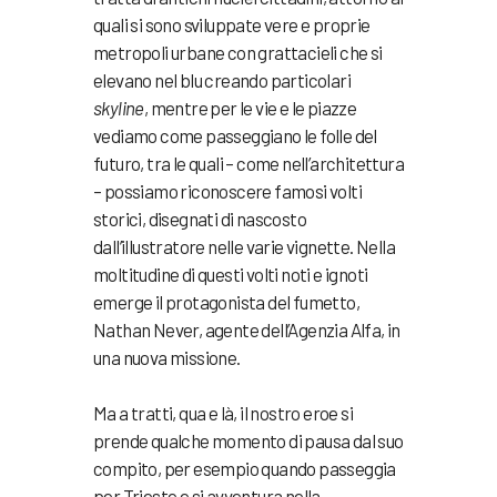
quali si sono sviluppate vere e proprie
metropoli urbane con grattacieli che si
elevano nel blu creando particolari
skyline
, mentre per le vie e le piazze
vediamo come passeggiano le folle del
futuro, tra le quali – come nell’architettura
– possiamo riconoscere famosi volti
storici, disegnati di nascosto
dall’illustratore nelle varie vignette. Nella
moltitudine di questi volti noti e ignoti
emerge il protagonista del fumetto,
Nathan Never, agente dell’Agenzia Alfa, in
una nuova missione.
Ma a tratti, qua e là, il nostro eroe si
prende qualche momento di pausa dal suo
compito, per esempio quando passeggia
per Trieste e si avventura nella