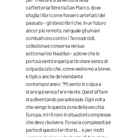
caffetteria/libreria San Marco, dove
sfoglia i libri come fossero artefatti del
passato – gli stessi libri che, in un futuro
ancor più remoto, nel quale gli umani
combattono contro i Tecnodroidi,
colleziona e conserva nel suo
sottomarino Nautilus – azione che lo
porta a sentire quel particolare senso di
colpa da ozio che, come vedremo a breve,
è tipico anche del viandante
contemporaneo: “Mi sento in colpa a
stare qui senza fare niente. Quest’affare
sta diventando paradossale. Ogni volta
che vengo in questa zona della vecchia
Europa, mi ritrovo in situazioni complesse
che devo risolvere. Forse la complessità è
parte di questo territorio… e per molti