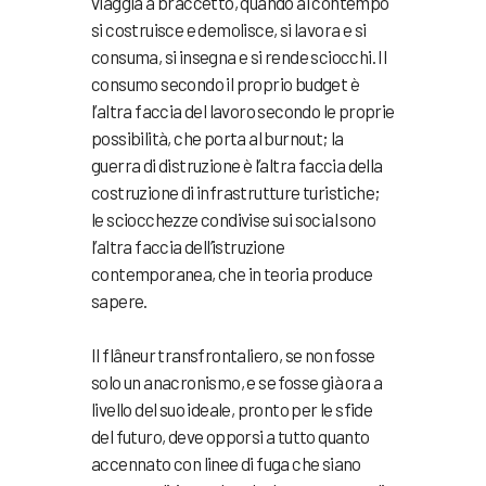
viaggia a braccetto, quando al contempo
si costruisce e demolisce, si lavora e si
consuma, si insegna e si rende sciocchi. Il
consumo secondo il proprio budget è
l’altra faccia del lavoro secondo le proprie
possibilità, che porta al burnout; la
guerra di distruzione è l’altra faccia della
costruzione di infrastrutture turistiche;
le sciocchezze condivise sui social sono
l’altra faccia dell’istruzione
contemporanea, che in teoria produce
sapere.
Il flâneur transfrontaliero, se non fosse
solo un anacronismo, e se fosse già ora a
livello del suo ideale, pronto per le sfide
del futuro, deve opporsi a tutto quanto
accennato con linee di fuga che siano