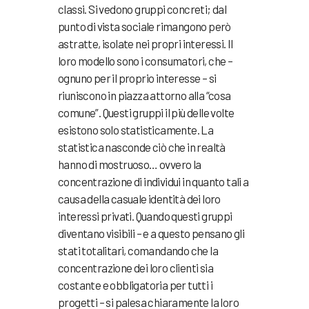
classi. Si vedono gruppi concreti; dal
punto di vista sociale rimangono però
astratte, isolate nei propri interessi. Il
loro modello sono i consumatori, che –
ognuno per il proprio interesse – si
riuniscono in piazza attorno alla “cosa
comune”. Questi gruppi il più delle volte
esistono solo statisticamente. La
statistica nasconde ciò che in realtà
hanno di mostruoso… ovvero la
concentrazione di individui in quanto tali a
causa della casuale identità dei loro
interessi privati. Quando questi gruppi
diventano visibili – e a questo pensano gli
stati totalitari, comandando che la
concentrazione dei loro clienti sia
costante e obbligatoria per tutti i
progetti – si palesa chiaramente la loro