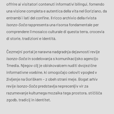
offrire ai visitatori contenuti informativi bilingui, fornendo
una visione completa e autentica della vita nel Goriziano, da
entrambi i lati del confine. Il ricco archivio della rivista
Isonzo-Soča
rappresenta una risorsa fondamentale per
comprendere il mosaico culturale di questa terra, crocevia
di storie, tradizioni e identità.
Čezmejni portal je naravna nadgradnja dejavnosti revije
Isonzo-Soča
in sodelovanja s komunikacijsko agencijo
Tmedia. Njegov cilj je obiskovalcem nuditi dvojezične
informativne vsebine, ki omogočajo celovit vpogled v
življenje na Goriškem – z obeh strani meje. Bogat arhiv
revije
Isonzo-Soča
predstavlja neprecenljiv vir za
razumevanje kulturnega mozaika tega prostora, stičišča
zgodb, tradicij in identitet.