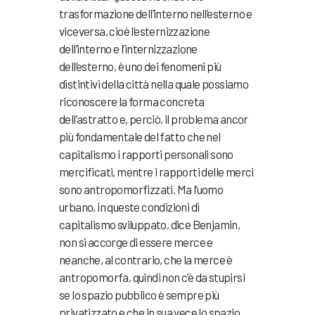
trasformazione dell’interno nell’esterno e
viceversa, cioè l’esternizzazione
dell’interno e l’internizzazione
dell’esterno, è uno dei fenomeni più
distintivi della città nella quale possiamo
riconoscere la forma concreta
dell’astratto e, perciò, il problema ancor
più fondamentale del fatto che nel
capitalismo i rapporti personali sono
mercificati, mentre i rapporti delle merci
sono antropomorfizzati. Ma l’uomo
urbano, in queste condizioni di
capitalismo sviluppato, dice Benjamin,
non si accorge di essere merce e
neanche, al contrario, che la merce è
antropomorfa, quindi non c’è da stupirsi
se lo spazio pubblico è sempre più
privatizzato e che in sua vece lo spazio