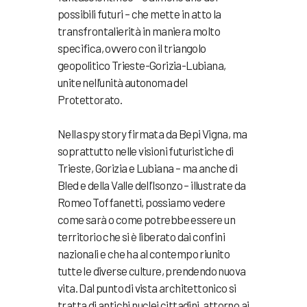
possibili futuri – che mette in atto la
transfrontalierità in maniera molto
specifica, ovvero con il triangolo
geopolitico Trieste-Gorizia-Lubiana,
unite nell’unità autonoma del
Protettorato.
Nella spy story firmata da Bepi Vigna, ma
soprattutto nelle visioni futuristiche di
Trieste, Gorizia e Lubiana – ma anche di
Bled e della Valle dell’Isonzo – illustrate da
Romeo Toffanetti, possiamo vedere
come sarà o come potrebbe essere un
territorio che si è liberato dai confini
nazionali e che ha al contempo riunito
tutte le diverse culture, prendendo nuova
vita. Dal punto di vista architettonico si
tratta di antichi nuclei cittadini, attorno ai