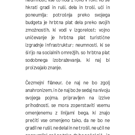
hkrati gradi in ruši, dela in troši, uči in
poneumlja: potrošnja preko svojega
budgeta je hrbtna plat dela preko svojih
zmožnostih, ki vodi v izgorelost; vojno
uničevanje je hrbtna plat turistične
izgradnje infrastruktur; neumnosti, ki se
širijo na socialnih omrežjih, so hrbtna plat
sodobnega izobraževanja, ki naj bi
proizvajalo znanje.
Čezmejni fl
âneur, če naj ne bo zgolj
anahronizem, in če naj bo že sedaj na nivoju
svojega pojma, pripravljen na izzive
prihodnosti, se mora zoperstaviti vsemu
omenjenemu z linijami bega, ki znajo
prečiti vse omenjeno tako, da ne bo ne
gradil ne rušil, ne delal in ne trošil, ne učil ne