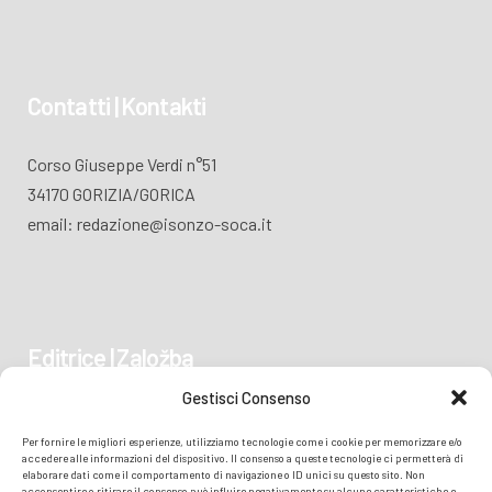
Contatti | Kontakti
Corso Giuseppe Verdi n°51
34170 GORIZIA/GORICA
email: redazione@isonzo-soca.it
Editrice | Založba
Gestisci Consenso
Piazza Vittoria 41
Per fornire le migliori esperienze, utilizziamo tecnologie come i cookie per memorizzare e/o
34170 GORIZIA/GORICA
accedere alle informazioni del dispositivo. Il consenso a queste tecnologie ci permetterà di
elaborare dati come il comportamento di navigazione o ID unici su questo sito. Non
acconsentire o ritirare il consenso può influire negativamente su alcune caratteristiche e