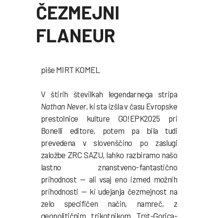
ČEZMEJNI
FLANEUR
piše MIRT KOMEL
V štirih številkah legendarnega stripa
Nathan Never
, ki sta izšla v času Evropske
prestolnice kulture GO!EPK2025 pri
Bonelli editore, potem pa bila tudi
prevedena v slovenščino po zaslugi
založbe ZRC SAZU, lahko razbiramo našo
lastno znanstveno-fantastično
prihodnost — ali vsaj eno izmed možnih
prihodnosti — ki udejanja čezmejnost na
zelo specifičen način, namreč, z
geopolitičnim trikotnikom Trst-Gorica-