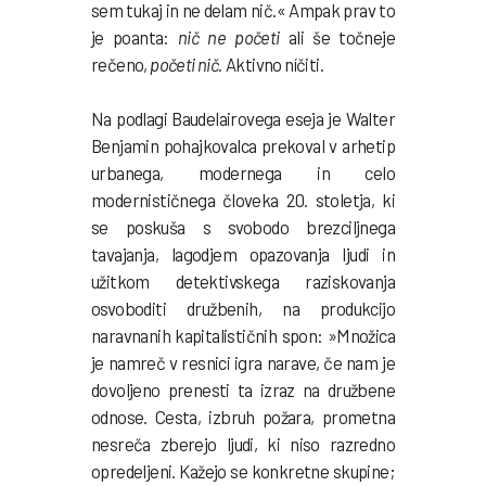
sem tukaj in ne delam nič.« Ampak prav to
je poanta:
nič ne početi
ali še točneje
rečeno,
početi nič.
Aktivno níčiti.
Na podlagi Baudelairovega eseja je Walter
Benjamin pohajkovalca prekoval v arhetip
urbanega, modernega in celo
modernističnega človeka 20. stoletja, ki
se poskuša s svobodo brezciljnega
tavajanja, lagodjem opazovanja ljudi in
užitkom detektivskega raziskovanja
osvoboditi družbenih, na produkcijo
naravnanih kapitalističnih spon: »Množica
je namreč v resnici igra narave, če nam je
dovoljeno prenesti ta izraz na družbene
odnose. Cesta, izbruh požara, prometna
nesreča zberejo ljudi, ki niso razredno
opredeljeni. Kažejo se konkretne skupine;