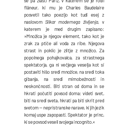
še pa zlasti Pariz, v katerem se je rodil
flâneur, ki mu je Charles Baudelaire
posvetil tako poezijo kot tudi esej z
naslovom
Slikar modernega življenja
, v
katerem je med drugim zapisano:
»Množica je njegov element, tako kot je
zrak za ptiče ali voda za ribe. Njegova
strast in poklic je zlitje z množico. Za
popolnega pohajkovalca, za strastnega
spektatorja, ga ni večjega veselja kot si
postaviti hišo sredi množice, na sredi toka
gibanja, na sredi mimobežnosti in
neskončnosti. Biti stran od doma in se
hkrati počutiti povsod doma; videti svet,
biti na sredi sveta, hkrati pa biti skrit pred
svetom — nepristranske narave, ki jih jezik
komaj uspe zapopasti. Spektator je princ,
ki se povsod veseli svojega incognito.«