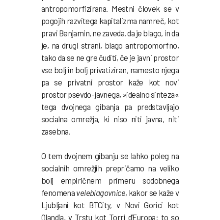
antropomorfizirana. Mestni človek se v
pogojih razvitega kapitalizma namreč, kot
pravi Benjamin, ne zaveda, da je blago, in da
je, na drugi strani, blago antropomorfno,
tako da se ne gre čuditi, če je javni prostor
vse bolj in bolj privatiziran, namesto njega
pa se privatni prostor kaže kot novi
prostor psevdo-javnega, »idealno sinteza«
tega dvojnega gibanja pa predstavljajo
socialna omrežja, ki niso niti javna, niti
zasebna.
O tem dvojnem gibanju se lahko poleg na
socialnih omrežjih prepričamo na veliko
bolj empiričnem primeru sodobnega
fenomena
veleblagovnice
, kakor se kaže v
Ljubljani kot BTCity, v Novi Gorici kot
Qlandia, v Trstu kot Torri d’Europa: to so