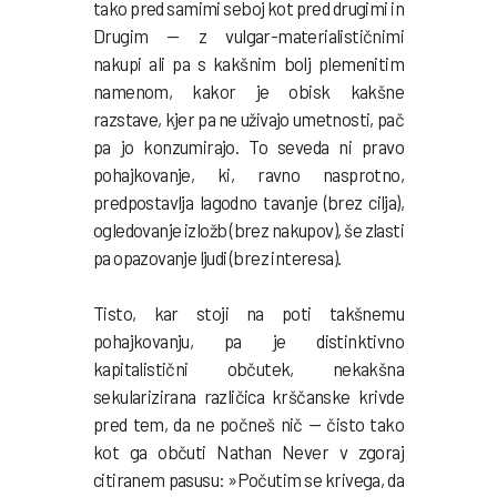
tako pred samimi seboj kot pred drugimi in
Drugim — z vulgar-materialističnimi
nakupi ali pa s kakšnim bolj plemenitim
namenom, kakor je obisk kakšne
razstave, kjer pa ne uživajo umetnosti, pač
pa jo konzumirajo. To seveda ni pravo
pohajkovanje, ki, ravno nasprotno,
predpostavlja lagodno tavanje (brez cilja),
ogledovanje izložb (brez nakupov), še zlasti
pa opazovanje ljudi (brez interesa).
Tisto, kar stoji na poti takšnemu
pohajkovanju, pa je distinktivno
kapitalistični občutek, nekakšna
sekularizirana različica krščanske krivde
pred tem, da ne počneš nič — čisto tako
kot ga občuti Nathan Never v zgoraj
citiranem pasusu: »Počutim se krivega, da