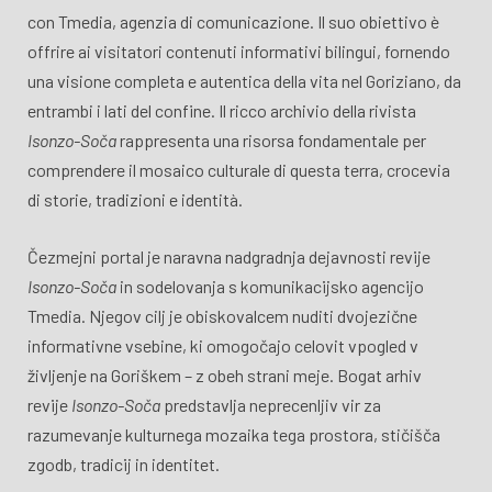
con Tmedia, agenzia di comunicazione. Il suo obiettivo è
offrire ai visitatori contenuti informativi bilingui, fornendo
una visione completa e autentica della vita nel Goriziano, da
entrambi i lati del confine. Il ricco archivio della rivista
Isonzo-Soča
rappresenta una risorsa fondamentale per
comprendere il mosaico culturale di questa terra, crocevia
di storie, tradizioni e identità.
Čezmejni portal je naravna nadgradnja dejavnosti revije
Isonzo-Soča
in sodelovanja s komunikacijsko agencijo
Tmedia. Njegov cilj je obiskovalcem nuditi dvojezične
informativne vsebine, ki omogočajo celovit vpogled v
življenje na Goriškem – z obeh strani meje. Bogat arhiv
revije
Isonzo-Soča
predstavlja neprecenljiv vir za
razumevanje kulturnega mozaika tega prostora, stičišča
zgodb, tradicij in identitet.