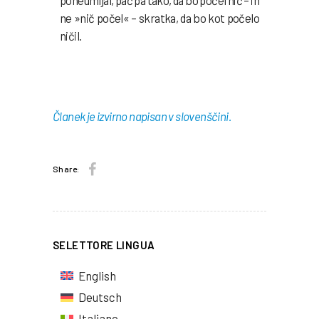
poneumljal, pač pa tako, da bo počel nič – in
ne
»nič počel
« – skratka, da bo kot počelo
ničil.
Članek je izvirno napisan v slovenščini.
Share:
SELETTORE LINGUA
English
Deutsch
Italiano