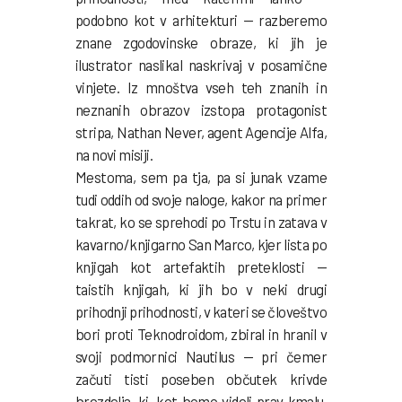
podobno kot v arhitekturi — razberemo
znane zgodovinske obraze, ki jih je
ilustrator naslikal naskrivaj v posamične
vinjete. Iz mnoštva vseh teh znanih in
neznanih obrazov izstopa protagonist
stripa, Nathan Never, agent Agencije Alfa,
na novi misiji.
Mestoma, sem pa
tja, pa si junak vzame
tudi oddih od svoje naloge, kakor na primer
takrat, ko se sprehodi po Trstu in zatava v
kavarno/knjigarno San Marco, kjer lista po
knjigah kot artefaktih preteklosti —
taistih knjigah, ki jih bo v neki drugi
prihodnji prihodnosti, v kateri se človeštvo
bori proti Teknodroidom, zbiral in hranil v
svoji podmornici Nautilus — pri čemer
začuti tisti poseben občutek krivde
brezdelja, ki, kot bomo videli prav kmalu,