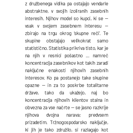
z družbenega vidika pa ostajajo vendarle
abstraktne, v svojih izoliranih zasebnih
interesih. Njihov model so kupci, ki se —
vsak v svojem zasebnem interesu —
zbirajo na trgu okrog ‘skupne reči’. Te
skupine obstajajo velikokrat samo
statistično. Statistika prikriva tisto, kar je
na njih v resnici pošastno … namreč
koncentracija zasebnikov kot takih zaradi
naključne enakosti njihovih zasebnih
interesov. Ko pa postanejo take skupine
opazne — in za to poskrbe totalitarne
države, tako da ukažejo, naj bo
koncentracija njihovih klientov stalna in
obvezna za vse načrte — se jasno razkrije
njihova dvojna narava; predvsem
prizadetim. Tržnogospodarsko naključje,
ki jih je tako združilo, si razlagajo kot