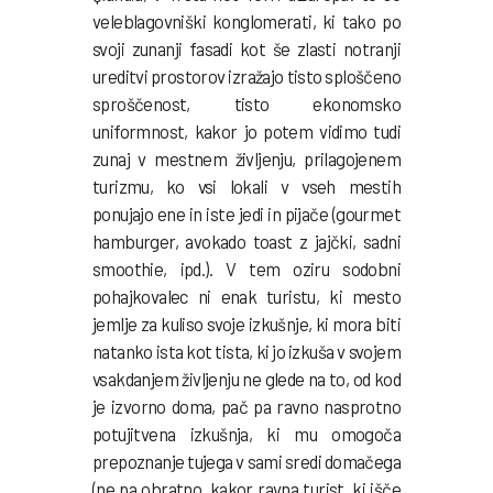
veleblagovniški konglomerati, ki tako po
svoji zunanji fasadi kot še zlasti notranji
ureditvi prostorov izražajo tisto sploščeno
sproščenost, tisto ekonomsko
uniformnost, kakor jo potem vidimo tudi
zunaj v mestnem življenju, prilagojenem
turizmu, ko vsi lokali v vseh mestih
ponujajo ene in iste jedi in pijače (gourmet
hamburger, avokado toast z jajčki, sadni
smoothie, ipd.). V tem oziru sodobni
pohajkovalec ni enak turistu, ki mesto
jemlje za kuliso svoje izkušnje, ki mora biti
natanko ista kot tista, ki jo izkuša v svojem
vsakdanjem življenju ne glede na to, od kod
je izvorno doma, pač pa ravno nasprotno
potujitvena izkušnja, ki mu omogoča
prepoznanje tujega v sami sredi domačega
(ne pa obratno, kakor ravna turist, ki išče