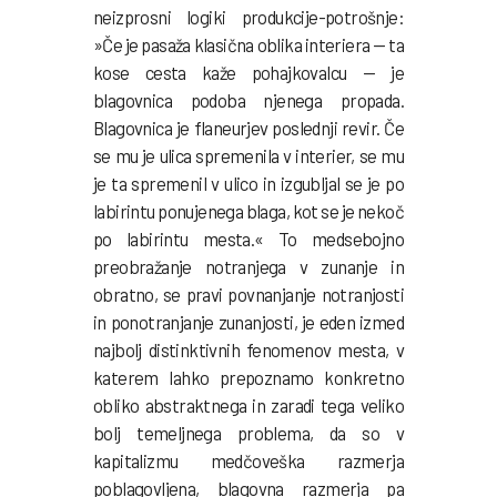
neizprosni logiki produkcije-potrošnje:
»Če je pasaža klasična oblika interiera — ta
kose cesta kaže pohajkovalcu — je
blagovnica podoba njenega propada.
Blagovnica je flaneurjev poslednji revir. Če
se mu je ulica spremenila v interier, se mu
je ta spremenil v ulico in izgubljal se je po
labirintu ponujenega blaga, kot se je nekoč
po labirintu mesta.« To medsebojno
preobražanje notranjega v zunanje in
obratno, se pravi povnanjanje notranjosti
in ponotranjanje zunanjosti, je eden izmed
najbolj distinktivnih fenomenov mesta, v
katerem lahko prepoznamo konkretno
obliko abstraktnega in zaradi tega veliko
bolj temeljnega problema, da so v
kapitalizmu medčoveška razmerja
poblagovljena, blagovna razmerja pa