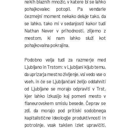
nekih blaznih množic, v katere bi se lahko
pohajkovalec potopil. Pa vendarle
čezmejni moment nekako deluje tako, da
se lahko, tako mi v sedanjosti kakor tudi
Nathan Never v prihodnosti, zlijemo z
mestom, ki nam lahko služi kot
pohajkovalna pokrajina.
Podobno velja tudi za razmerje med
Ljubljano in Trstom: v Ljubljani kljub temu,
da uprizarja mestno življenje, vsi vedo vse o
vseh, in če se Ljubljančani želijo oddahniti
od Ljubljane se morajo odpraviti v Trst,
kjer lahko izkusijo kaj pomeni mesto v
flaneurovskem smislu besede. Čeprav se
zdi, da morajo pod pritiski sodobnega
kapitalistične ideologije produktivnosti in
potrošnje, vsak takšen izlet upravičiti,