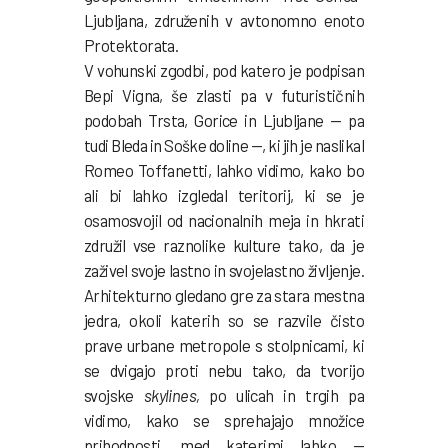
Ljubljana, združenih v avtonomno enoto
Protektorata.
V vohunski zgodbi, pod katero je podpisan
Bepi Vigna, še zlasti pa v futurističnih
podobah Trsta, Gorice in Ljubljane — pa
tudi Bleda in Soške doline —, ki jih je naslikal
Romeo Toffanetti, lahko vidimo, kako bo
ali bi lahko izgledal teritorij, ki se je
osamosvojil od nacionalnih meja in hkrati
združil vse raznolike kulture tako, da je
zaživel svoje lastno in svojelastno življenje.
Arhitekturno gledano gre za stara mestna
jedra, okoli katerih so se razvile čisto
prave urbane metropole s stolpnicami, ki
se dvigajo proti nebu tako, da tvorijo
svojske
skylines,
po ulicah in trgih pa
vidimo, kako se sprehajajo množice
prihodnosti, med katerimi lahko —