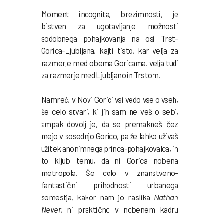
Moment incognita, brezimnosti, je
bistven za ugotavljanje možnosti
sodobnega pohajkovanja na osi Trst-
Gorica-Ljubljana, kajti tisto, kar velja za
razmerje med obema Goricama, velja tudi
za razmerje med Ljubljano in Trstom.
Namreč, v Novi Gorici vsi vedo vse o vseh,
še celo stvari, ki jih sam ne veš o sebi,
ampak dovolj je, da se premakneš čez
mejo v sosednjo Gorico, pa že lahko uživaš
užitek anonimnega princa-pohajkovalca, in
to kljub temu, da ni Gorica nobena
metropola. Še celo v znanstveno-
fantastični prihodnosti urbanega
somestja, kakor nam jo naslika
Nathan
Never
, ni praktično v nobenem kadru