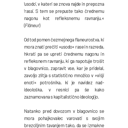
‘usodo’, v kateri se znova najde in prepozna
‘rasa’. S tem se prepuste tako črednemu
nagonu kot refleksnemu ravnanju.«
(
Flâneur
)
Od tod pomen čezmejnega flaneurostva, ki
mora znati prečiti »usodo« rase in razreda,
hkrati pa se upreti črednemu nagonu in
refleksnem ravnanju, ki ga napotuje trošit
v blagovnico, zapravit vse, kar je pridelal,
zavoljo zlitja s statistično množico v »višji
enoti« potrošnika, ki je navidez nad-
ideološka, v resnici pa še kako
zaznamovana s kapitalistično ideologijo.
Natanko pred dovozom v blagovnico se
mora pohajkovalec varovati s svojim
brezciljnim tavanjem tako, da se izmakne