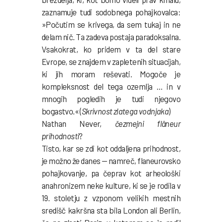
zaznamuje tudi sodobnega pohajkovalca:
»Počutim se krivega, da sem tukaj in ne
delam nič. Ta zadeva postaja paradoksalna.
Vsakokrat, ko pridem v ta del stare
Evrope, se znajdem v zapletenih situacijah,
ki jih moram reševati. Mogoče je
kompleksnost del tega ozemlja … in v
mnogih pogledih je tudi njegovo
bogastvo.« (
Skrivnost zlatega vodnjaka
)
Nathan Never,
čezmejni flâneur
prihodnosti
?
Tisto, kar se zdi kot oddaljena prihodnost,
je možno že danes — namreč, flaneurovsko
pohajkovanje, pa čeprav kot arheološki
anahronizem neke kulture, ki se je rodila v
19. stoletju z vzponom velikih mestnih
središč kakršna sta bila London ali Berlin,