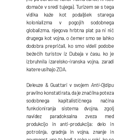
domače v sredi tujega). Turizem se s tega
vidika kaže kot podaljšek starega
kolonializma v pogojih sodobnega
globalizma, njegova hrbtna plat pa ni nič
drugega kot vojna, o čemer smo se lahko
dodobra prepričali, ko smo videli podobe
bežečih turistov iz Dubaja v času, ko je
izbruhnila izarelsko-iranska vojna, zaradi
katere usihajo ZDA.
Deleuze & Guattari v svojem
Anti-Ojdipu
pravilno konstatirata, da je značilna poteza
sodobnega kapitalističnega načina
funkcioniranja sistema dvojna, zgolj
navidez paradoksalna zveza med
produkcijo in anti-produkcija: delo in
potrošnja, gradnja in vojna, znanje in
neumnost, vse to hodi z roko v roki, ko se