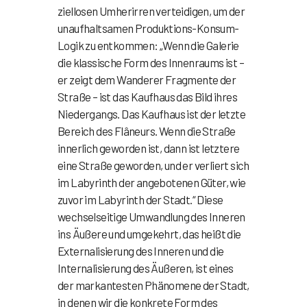
ziellosen Umherirren verteidigen, um der
unaufhaltsamen Produktions-Konsum-
Logik zu entkommen: „Wenn die Galerie
die klassische Form des Innenraums ist –
er zeigt dem Wanderer Fragmente der
Straße – ist das Kaufhaus das Bild ihres
Niedergangs. Das Kaufhaus ist der letzte
Bereich des Flâneurs. Wenn die Straße
innerlich geworden ist, dann ist letztere
eine Straße geworden, und er verliert sich
im Labyrinth der angebotenen Güter, wie
zuvor im Labyrinth der Stadt.“ Diese
wechselseitige Umwandlung des Inneren
ins Äußere und umgekehrt, das heißt die
Externalisierung des Inneren und die
Internalisierung des Äußeren, ist eines
der markantesten Phänomene der Stadt,
in denen wir die konkrete Form des