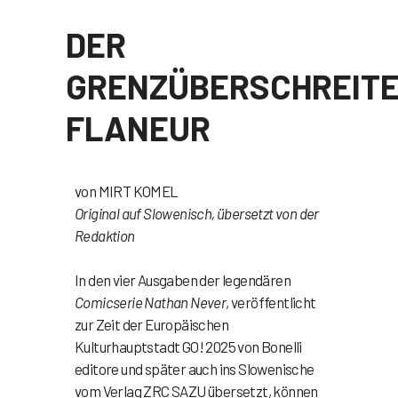
DER
GRENZÜBERSCHREIT
FLANEUR
von MIRT KOMEL
Original auf Slowenisch, übersetzt von der
Redaktion
In den vier Ausgaben der legendären
Comicserie Nathan
Never
, veröffentlicht
zur Zeit der Europäischen
Kulturhauptstadt GO! 2025 von Bonelli
editore und später auch ins Slowenische
vom Verlag ZRC SAZU übersetzt, können