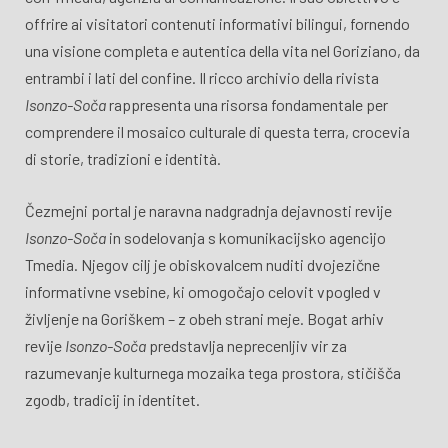
offrire ai visitatori contenuti informativi bilingui, fornendo
una visione completa e autentica della vita nel Goriziano, da
entrambi i lati del confine. Il ricco archivio della rivista
Isonzo-Soča
rappresenta una risorsa fondamentale per
comprendere il mosaico culturale di questa terra, crocevia
di storie, tradizioni e identità.
Čezmejni portal je naravna nadgradnja dejavnosti revije
Isonzo-Soča
in sodelovanja s komunikacijsko agencijo
Tmedia. Njegov cilj je obiskovalcem nuditi dvojezične
informativne vsebine, ki omogočajo celovit vpogled v
življenje na Goriškem – z obeh strani meje. Bogat arhiv
revije
Isonzo-Soča
predstavlja neprecenljiv vir za
razumevanje kulturnega mozaika tega prostora, stičišča
zgodb, tradicij in identitet.