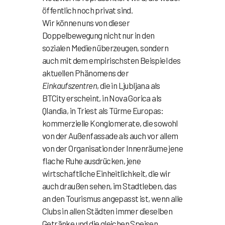
öffentlich noch privat sind.
Wir können uns von dieser
Doppelbewegung nicht nur in den
sozialen Medien überzeugen, sondern
auch mit dem empirischsten Beispiel des
aktuellen Phänomens der
Einkaufszentren
, die in Ljubljana als
BTCity erscheint, in Nova Gorica als
Qlandia, in Triest als Türme Europas:
kommerzielle Konglomerate, die sowohl
von der Außenfassade als auch vor allem
von der Organisation der Innenräume jene
flache Ruhe ausdrücken, jene
wirtschaftliche Einheitlichkeit, die wir
auch draußen sehen, im Stadtleben, das
an den Tourismus angepasst ist, wenn alle
Clubs in allen Städten immer dieselben
Getränke und die gleichen Speisen