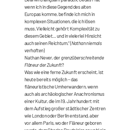
wenn ich in diese Gegend des alten
Europas komme, befinde ich mich in
komplexen Situationen, die ich lösen
muss. Vielleicht gehört Komplexität zu
diesem Gebiet… und in vielerlei Hinsicht
auch seinen Reichtum.“ (
Nathan niemals
verhaften
)
Nathan Never, der
grenzüberschreitende
Flâneur der Zukunft
?
Was wie eine ferne Zukunft erscheint, ist
heute bereits möglich – das
flâneuristische Umherwandern, wenn
auch als archäologischer Anachronismus
einer Kultur, die im 19. Jahrhundert mit
dem Aufstieg großer städtischer Zentren
wie London oder Berlin entstand, aber
vor allem Paris, wo der Flâneur geboren