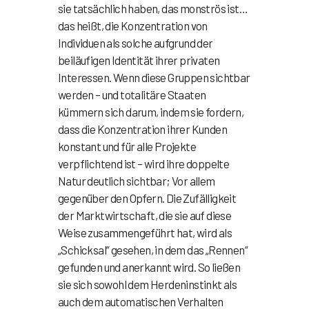
sie tatsächlich haben, das monströs ist…
das heißt, die Konzentration von
Individuen als solche aufgrund der
beiläufigen Identität ihrer privaten
Interessen. Wenn diese Gruppen sichtbar
werden – und totalitäre Staaten
kümmern sich darum, indem sie fordern,
dass die Konzentration ihrer Kunden
konstant und für alle Projekte
verpflichtend ist – wird ihre doppelte
Natur deutlich sichtbar; Vor allem
gegenüber den Opfern. Die Zufälligkeit
der Marktwirtschaft, die sie auf diese
Weise zusammengeführt hat, wird als
„Schicksal“ gesehen, in dem das „Rennen“
gefunden und anerkannt wird. So ließen
sie sich sowohl dem Herdeninstinkt als
auch dem automatischen Verhalten