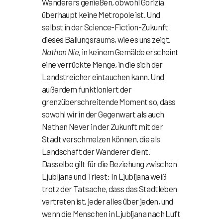
Wanderers genießen, obwohl Gorizia
überhaupt keine Metropole ist. Und
selbst in der Science-Fiction-Zukunft
dieses Ballungsraums, wie es uns zeigt.
Nathan Nie
, in keinem Gemälde erscheint
eine verrückte Menge, in die sich der
Landstreicher eintauchen kann. Und
außerdem funktioniert der
grenzüberschreitende Moment so, dass
sowohl wir in der Gegenwart als auch
Nathan Never in der Zukunft mit der
Stadt verschmelzen können, die als
Landschaft der Wanderer dient.
Dasselbe gilt für die Beziehung zwischen
Ljubljana und Triest: In Ljubljana weiß
trotz der Tatsache, dass das Stadtleben
vertreten ist, jeder alles über jeden, und
wenn die Menschen in Ljubljana nach Luft