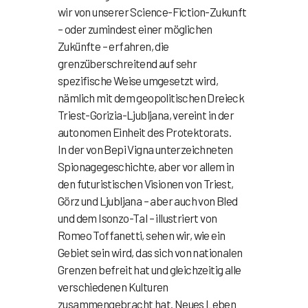
wir von unserer Science-Fiction-Zukunft
– oder zumindest einer möglichen
Zukünfte – erfahren, die
grenzüberschreitend auf sehr
spezifische Weise umgesetzt wird,
nämlich mit dem geopolitischen Dreieck
Triest-Gorizia-Ljubljana, vereint in der
autonomen Einheit des Protektorats.
In der von Bepi Vigna unterzeichneten
Spionagegeschichte, aber vor allem in
den futuristischen Visionen von Triest,
Görz und Ljubljana – aber auch von Bled
und dem Isonzo-Tal – illustriert von
Romeo Toffanetti, sehen wir, wie ein
Gebiet sein wird, das sich von nationalen
Grenzen befreit hat und gleichzeitig alle
verschiedenen Kulturen
zusammengebracht hat. Neues Leben