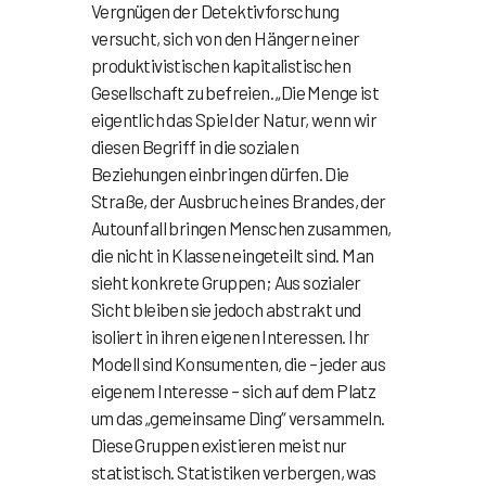
Vergnügen der Detektivforschung
versucht, sich von den Hängern einer
produktivistischen kapitalistischen
Gesellschaft zu befreien. „Die Menge ist
eigentlich das Spiel der Natur, wenn wir
diesen Begriff in die sozialen
Beziehungen einbringen dürfen. Die
Straße, der Ausbruch eines Brandes, der
Autounfall bringen Menschen zusammen,
die nicht in Klassen eingeteilt sind. Man
sieht konkrete Gruppen; Aus sozialer
Sicht bleiben sie jedoch abstrakt und
isoliert in ihren eigenen Interessen. Ihr
Modell sind Konsumenten, die – jeder aus
eigenem Interesse – sich auf dem Platz
um das „gemeinsame Ding“ versammeln.
Diese Gruppen existieren meist nur
statistisch. Statistiken verbergen, was