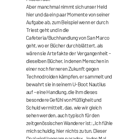
Aber manchmal nimmt sich unser Held
hier und da ein paar Momente von seiner
Aufgabe ab, zum Beispiel wenn er durch
Triest geht und in die
Cafeteria/Buchhandlung von San Marco
geht, wo er Bücher durchblättert, als
wären sie Artefakte der Vergangenheit –
dieselben Bücher, in denen Menschen in
einer noch ferneren Zukunft gegen
Technodroiden kämpfen, er sammelt und
bewahrt sie in seinem U-Boot Nautilus
auf – eine Handlung, die ihm dieses
besondere Gefühl von Müßigheit und
Schuld vermittelt, das, wie wir gleich
sehen werden, auch typisch für den
zeitgenössischen Wanderer ist: „Ich fühle
mich schuldig, hier nichts zu tun. Dieser
Deal wird langsam paradox. Jedes Mal,