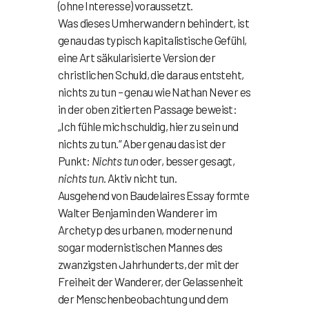
(ohne Interesse) voraussetzt.
Was dieses Umherwandern behindert, ist
genau das typisch kapitalistische Gefühl,
eine Art säkularisierte Version der
christlichen Schuld, die daraus entsteht,
nichts zu tun – genau wie Nathan Never es
in der oben zitierten Passage beweist:
„Ich fühle mich schuldig, hier zu sein und
nichts zu tun.“ Aber genau das ist der
Punkt:
Nichts tun
oder, besser gesagt,
nichts tun
. Aktiv nicht tun.
Ausgehend von Baudelaires Essay formte
Walter Benjamin den Wanderer im
Archetyp des urbanen, modernen und
sogar modernistischen Mannes des
zwanzigsten Jahrhunderts, der mit der
Freiheit der Wanderer, der Gelassenheit
der Menschenbeobachtung und dem