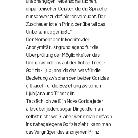
unabhängigen, leidenschaftlichen,
unparteiischen Geister, die die Sprache
nur schwer zu definieren versucht. Der
Zuschauer ist ein Prinz, der überall das
Unbekannte genießt.“
Der Moment der Inkognito, der
Anonymität, ist grundlegend für die
Überprüfung der Möglichkeiten des
Umherwanderns auf der Achse Triest-
Gorizia-Ljubljana, da das, was für die
Beziehung zwischen den beiden Gorizias
gilt, auch für die Beziehung zwischen
Ljubljana und Triest gilt.
Tatsächlich weiß in Nova Gorica jeder
alles über jeden, sogar Dinge, die man
selbst nicht weiß, aber wenn man einfach
ins nahegelegene Gorizia zieht, kann man
das Vergnügen des anonymen Prinz-