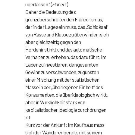
überlassen.“ (
Flâneur
)
Daher die Bedeutung des
grenzüberschreitenden Flâneurismus,
der in der Lage sein muss, das „Schicksal“
von Rasse und Klasse zu überwinden, sich
aber gleichzeitig gegen den
Herdeninstinkt und das automatische
Verhalten zu erheben, das dazu führt, im
Laden zu investieren, den gesamten
Gewinn zu verschwenden, zugunsten
einer Mischung mit der statistischen
Masse in der „überlegenen Einheit“ des
Konsumenten, die überideologisch wirkt,
aber in Wirklichkeit stark von
kapitalistischer Ideologie durchdrungen
ist.
Kurz vor der Ankunft im Kaufhaus muss
sich der Wanderer bereits mit seinem