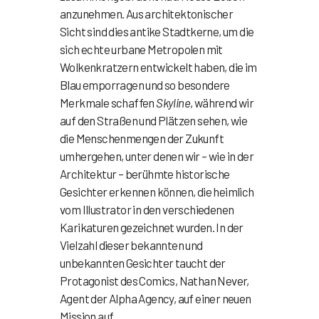
anzunehmen. Aus architektonischer
Sicht sind dies antike Stadtkerne, um die
sich echte urbane Metropolen mit
Wolkenkratzern entwickelt haben, die im
Blau emporragen und so besondere
Merkmale schaffen
Skyline
, während wir
auf den Straßen und Plätzen sehen, wie
die Menschenmengen der Zukunft
umhergehen, unter denen wir – wie in der
Architektur – berühmte historische
Gesichter erkennen können, die heimlich
vom Illustrator in den verschiedenen
Karikaturen gezeichnet wurden. In der
Vielzahl dieser bekannten und
unbekannten Gesichter taucht der
Protagonist des Comics, Nathan Never,
Agent der Alpha Agency, auf einer neuen
Mission auf.