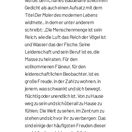
wurde, dem Charles Baudelaire sowohl ein
Gedicht als auch einen Aufsatz mit dem
Titel
Der Maler des modernen Lebens
widmete.
, in dem er unter anderem
schreibt: „Die Menschenmenge ist sein
Reich, wie die Luft das Reich der Vögel ist
und Wasser das der Fische. Seine
Leidenschaft und sein Beruf ist es, die
Masse zu heiraten. Für den
vollkommenen Flâneur, für den
leidenschaftlichen Beobachter, ist es
große Freude, in der Zahl zu wohnen, in
jenem, was schwankt und sich bewegt,
flüchtig oder unendlich ist. Von zu Hause
weg zu sein und sich überall zu Hause zu
fühlen; Die Welt zu sehen, im Zentrum zu
stehen und sich vor ihr zu verbergen: Das
sind einige der häufigsten Freuden dieser