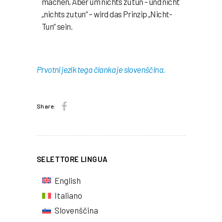
machen, Aber um nichts zu tun – und nicht
„nichts zu tun“ – wird das Prinzip „Nicht-
Tun“ sein.
Prvotni jezik tega članka je slovenščina.
Share:
SELETTORE LINGUA
English
Italiano
Slovenščina