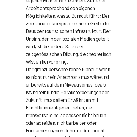
eigenen Budget ist die andere Seite der
Arbeit entsprechend den eigenen
Möglichkeiten, was zu Burnout führt; Der
Zerstörungskrieg ist die andere Seite des
Baus der touristischen Infrastruktur; Der
Unsinn, der in den sozialen Medien geteilt
wird, ist die andere Seite der
zeitgenössischen Bildung, die theoretisch
Wissen hervorbringt.
Der grenzüberschreitende Flâneur, wenn
es nicht nur ein Anachronismus wäre und
er bereits auf dem Niveau seines Ideals
ist, bereit für die Herausforderungen der
Zukunft, muss allem Erwähnten mit
Fluchtlinien entgegentreten, die
transversal sind, so dass er nicht bauen
oder abreißen, nicht arbeiten oder
konsumieren, nicht lehren oder töricht