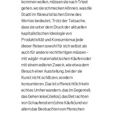
kommen wollen, müssen sie nach Triest
gehen, wo sie schmecken können, was die
Stadt im flâneuristischen Sinne des
Wortes bedeutet. Trotz der Tatsache,
dass sie unter dem Druck der aktuellen
kapitalistischen Ideologie von
Produktivität und Konsumismus jede
dieser Reisen sowohl für sich selbst als
auch für andere rechtfertigen müssen –
mit vulgär-materialistischen Käufen oder
mit einem edleren Zweck, wie etwa dem
Besuch einer Ausstellung, bei der sie
Kunst nicht schätzen, sondern
konsumieren. Das ist offensichtlich kein
echtes Umherwandern, das im Gegenteil,
das Gehen leise (ziellos), das Betrachten
von Schaufenstern (ohne Käufe) und vor
allem das Beobachten von Menschen