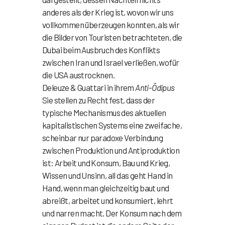
anderes als der Krieg ist, wovon wir uns
vollkommen überzeugen konnten, als wir
die Bilder von Touristen betrachteten, die
Dubai beim Ausbruch des Konflikts
zwischen Iran und Israel verließen, wofür
die USA austrocknen.
Deleuze & Guattari in ihrem
Anti-Ödipus
Sie stellen zu Recht fest, dass der
typische Mechanismus des aktuellen
kapitalistischen Systems eine zweifache,
scheinbar nur paradoxe Verbindung
zwischen Produktion und Antiproduktion
ist: Arbeit und Konsum, Bau und Krieg,
Wissen und Unsinn, all das geht Hand in
Hand, wenn man gleichzeitig baut und
abreißt, arbeitet und konsumiert, lehrt
und narren macht. Der Konsum nach dem