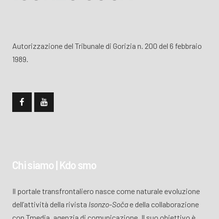
Autorizzazione del Tribunale di Gorizia n. 200 del 6 febbraio
1989.
Chi siamo | Kdo smo
Il portale transfrontaliero nasce come naturale evoluzione
dell’attività della rivista
Isonzo-Soča
e della collaborazione
con Tmedia, agenzia di comunicazione. Il suo obiettivo è