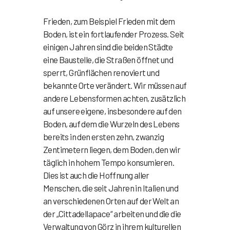
Frieden, zum Beispiel Frieden mit dem
Boden, ist ein fortlaufender Prozess. Seit
einigen Jahren sind die beiden Städte
eine Baustelle, die Straßen öffnet und
sperrt, Grünflächen renoviert und
bekannte Orte verändert. Wir müssen auf
andere Lebensformen achten, zusätzlich
auf unsere eigene, insbesondere auf den
Boden, auf dem die Wurzeln des Lebens
bereits in den ersten zehn, zwanzig
Zentimetern liegen, dem Boden, den wir
täglich in hohem Tempo konsumieren.
Dies ist auch die Hoffnung aller
Menschen, die seit Jahren in Italien und
an verschiedenen Orten auf der Welt an
der „Cittadellapace“ arbeiten und die die
Verwaltung von Görz in ihrem kulturellen