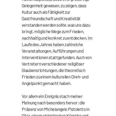
Gelegenheit gewesen, zu zeigen, dass
Kultur auch als Fähigkeit zur
Gastfreundschaft und Kreativität
verstanden werden sollte, was uns dazu
bringt, mögliche Wege zum Frieden,
nachhaltig und konkret zu entdecken. Im
Laufe des Jahres haben zahlreiche
Veranstaltungen, Aufführungen und
Interventionen stattgefunden. Auch von
Vertretern verschiedener religiöser
Glaubensrichtungen, die theoretisch
Frieden zu einem kulturellen Dreh- und
Angelpunkt gemacht haben.
Vor allem ein Ereignis stach meiner
Meinung nach besonders hervor: die
Präsenz von Michelangelo Pistoletto in
Görz, einem eklektischen Künstler und