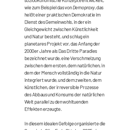
sozioökonomische Konzepte entwickelt,
wie zum Beispiel das von
Demopraxy
, das
heißt einer praktischen Demokratie im
Dienst des Gemeinwohls, in der ein
Gleichgewicht zwischen Künstlichkeit
und Natur besteht, und schlug ein
planetares Projekt vor, das Anfang der
2000er Jahre als Das Dritte Paradies
bezeichnet wurde, eine Verschmelzung
zwischen dem ersten, dem natürlichen, in
dem der Mensch vollständig in die Natur
integriert wurde, und dem zweiten, dem
künstlichen, der irreversible Prozesse
des Abbaus und Konsums der natürlichen
Welt parallel zu den wohltuenden
Effekten erzeugte.
In diesem idealen Gefolge organisierte die