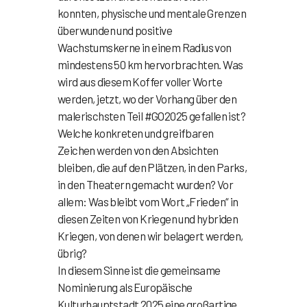
konnten, physische und mentale Grenzen
überwunden und positive
Wachstumskerne in einem Radius von
mindestens 50 km hervorbrachten. Was
wird aus diesem Koffer voller Worte
werden, jetzt, wo der Vorhang über den
malerischsten Teil #GO2025 gefallen ist?
Welche konkreten und greifbaren
Zeichen werden von den Absichten
bleiben, die auf den Plätzen, in den Parks,
in den Theatern gemacht wurden? Vor
allem: Was bleibt vom Wort „Frieden“ in
diesen Zeiten von Kriegen und hybriden
Kriegen, von denen wir belagert werden,
übrig?
In diesem Sinne ist die gemeinsame
Nominierung als Europäische
Kulturhauptstadt 2025 eine großartige