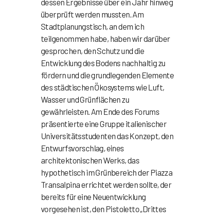
dessen Ergebnisse über ein Jahr hinweg
überprüft werden mussten. Am
Stadtplanungstisch, an dem ich
teilgenommen habe, haben wir darüber
gesprochen, den Schutz und die
Entwicklung des Bodens nachhaltig zu
fördern und die grundlegenden Elemente
des städtischen Ökosystems wie Luft,
Wasser und Grünflächen zu
gewährleisten. Am Ende des Forums
präsentierte eine Gruppe italienischer
Universitätsstudenten das Konzept, den
Entwurfsvorschlag, eines
architektonischen Werks, das
hypothetisch im Grünbereich der Piazza
Transalpina errichtet werden sollte, der
bereits für eine Neuentwicklung
vorgesehen ist, den Pistoletto „Drittes