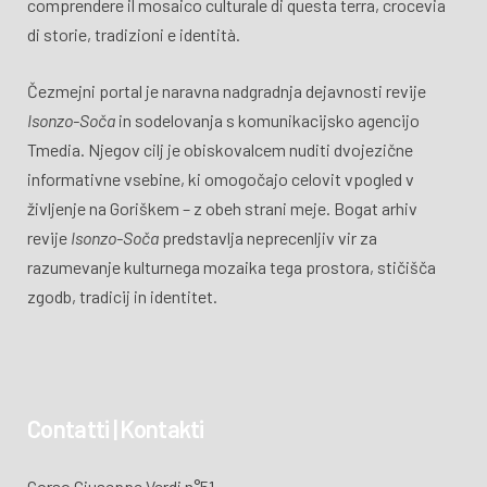
comprendere il mosaico culturale di questa terra, crocevia
di storie, tradizioni e identità.
Čezmejni portal je naravna nadgradnja dejavnosti revije
Isonzo-Soča
in sodelovanja s komunikacijsko agencijo
Tmedia. Njegov cilj je obiskovalcem nuditi dvojezične
informativne vsebine, ki omogočajo celovit vpogled v
življenje na Goriškem – z obeh strani meje. Bogat arhiv
revije
Isonzo-Soča
predstavlja neprecenljiv vir za
razumevanje kulturnega mozaika tega prostora, stičišča
zgodb, tradicij in identitet.
Contatti | Kontakti
Corso Giuseppe Verdi n°51