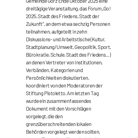
Gemeinde Görz Ende Oktober 2025 eine
dreitägige Veranstaltung, das Forum „Go!
2025, Stadt des Friedens, Stadt der
Zukunft“, an dem etwa sechzig Personen
teilnahmen, aufgeteilt in zehn
Diskussions- und Arbeitstische (Kultur,
Stadtplanung/Umwelt, Geopolitik, Sport,
Bürokratie, Schule, Stadt des Friedens…)
an denen Vertreter von Institutionen,
Verbänden, Kategorien und
Persönlichkeiten diskutierten,
koordiniert von den Moderatoren der
Stiftung Pistoletto. Am letzten Tag
wurde ein zusammenfassendes
Dokument mit den Vorschlägen
vorgelegt, die den
grenzüberschreitenden lokalen
Behörden vorgelegt werden sollten,