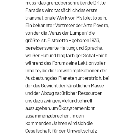
muss; das grenzüberschreitende Dritte
Paradies wird tatsächlich das erste
transnationale Werk von Pistoletto sein.
Ein bekannter Vertreter der Arte Povera,
von der die „Venus der Lumpen“ die
größte ist, Pistoletto – geboren 1933,
beneidenswerte Haltung und Sprache,
weißer Hut und langfarbiger Schal – hielt
während des Forums eine Lektion voller
Inhalte, die die Umweltimplikationen der
Ausbeutung des Planeten unterstrich, bei
der das Gewicht der künstlichen Masse
und der Abzug natürlicher Ressourcen
uns dazu zwingen, viel und schnell
auszugeben, um Ökosysteme nicht
zusammenzubrechen. In den
kommenden Jahren wird sich die
Gesellschaft für den Umweltschutz