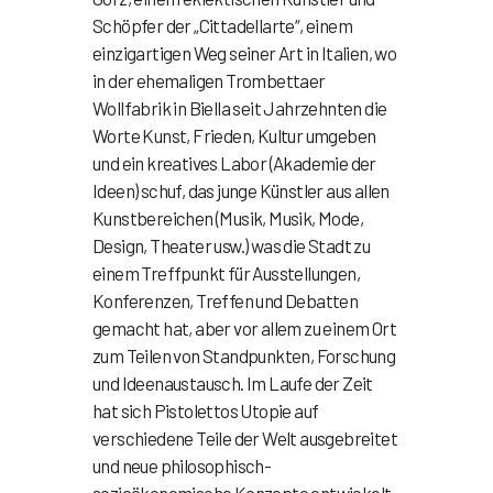
Schöpfer der „Cittadellarte“, einem
einzigartigen Weg seiner Art in Italien, wo
in der ehemaligen Trombettaer
Wollfabrik in Biella seit Jahrzehnten die
Worte Kunst, Frieden, Kultur umgeben
und ein kreatives Labor (Akademie der
Ideen) schuf, das junge Künstler aus allen
Kunstbereichen (Musik, Musik, Mode,
Design, Theater usw.) was die Stadt zu
einem Treffpunkt für Ausstellungen,
Konferenzen, Treffen und Debatten
gemacht hat, aber vor allem zu einem Ort
zum Teilen von Standpunkten, Forschung
und Ideenaustausch. Im Laufe der Zeit
hat sich Pistolettos Utopie auf
verschiedene Teile der Welt ausgebreitet
und neue philosophisch-