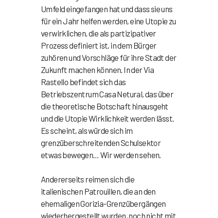
Umfeld eingefangen hat und dass sie uns
für ein Jahr helfen werden, eine Utopie zu
verwirklichen, die als partizipativer
Prozess definiert ist, in dem Bürger
zuhören und Vorschläge für ihre Stadt der
Zukunft machen können. In der Via
Rastello befindet sich das
Betriebszentrum Casa Netural, das über
die theoretische Botschaft hinausgeht
und die Utopie Wirklichkeit werden lässt.
Es scheint, als würde sich im
grenzüberschreitenden Schulsektor
etwas bewegen… Wir werden sehen.
Andererseits reimen sich die
italienischen Patrouillen, die an den
ehemaligen Gorizia-Grenzübergängen
wiederhergestellt wurden, noch nicht mit