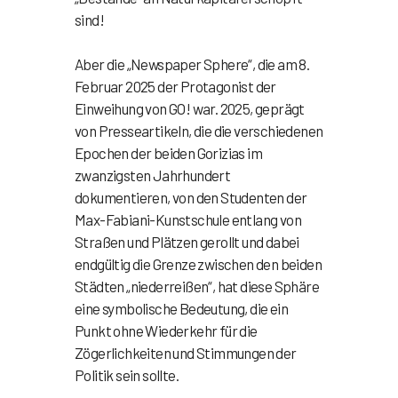
sind!
Aber die „Newspaper Sphere“, die am 8.
Februar 2025 der Protagonist der
Einweihung von GO! war. 2025, geprägt
von Presseartikeln, die die verschiedenen
Epochen der beiden Gorizias im
zwanzigsten Jahrhundert
dokumentieren, von den Studenten der
Max-Fabiani-Kunstschule entlang von
Straßen und Plätzen gerollt und dabei
endgültig die Grenze zwischen den beiden
Städten „niederreißen“, hat diese Sphäre
eine symbolische Bedeutung, die ein
Punkt ohne Wiederkehr für die
Zögerlichkeiten und Stimmungen der
Politik sein sollte.