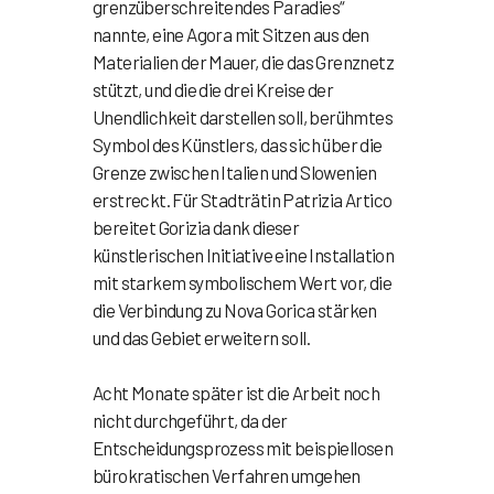
grenzüberschreitendes Paradies“
nannte, eine Agora mit Sitzen aus den
Materialien der Mauer, die das Grenznetz
stützt, und die die drei Kreise der
Unendlichkeit darstellen soll, berühmtes
Symbol des Künstlers, das sich über die
Grenze zwischen Italien und Slowenien
erstreckt. Für Stadträtin Patrizia Artico
bereitet Gorizia dank dieser
künstlerischen Initiative eine Installation
mit starkem symbolischem Wert vor, die
die Verbindung zu Nova Gorica stärken
und das Gebiet erweitern soll.
Acht Monate später ist die Arbeit noch
nicht durchgeführt, da der
Entscheidungsprozess mit beispiellosen
bürokratischen Verfahren umgehen