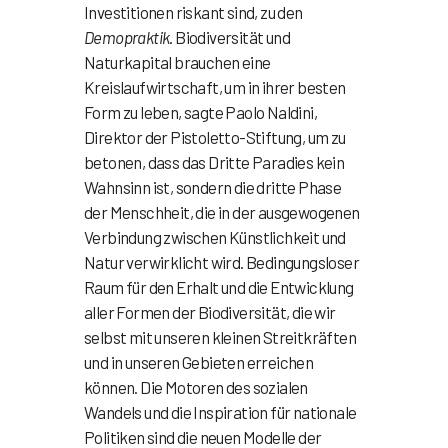
Investitionen riskant sind, zu den
Demopraktik
. Biodiversität und
Naturkapital brauchen eine
Kreislaufwirtschaft, um in ihrer besten
Form zu leben, sagte Paolo Naldini,
Direktor der Pistoletto-Stiftung, um zu
betonen, dass das Dritte Paradies kein
Wahnsinn ist, sondern die dritte Phase
der Menschheit, die in der ausgewogenen
Verbindung zwischen Künstlichkeit und
Natur verwirklicht wird. Bedingungsloser
Raum für den Erhalt und die Entwicklung
aller Formen der Biodiversität, die wir
selbst mit unseren kleinen Streitkräften
und in unseren Gebieten erreichen
können.
Die Motoren des sozialen
Wandels und die Inspiration für nationale
Politiken sind die neuen Modelle der