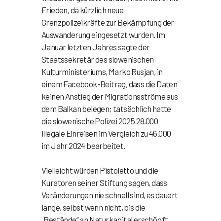
Frieden, da kürzlich neue
Grenzpolizeikräfte zur Bekämpfung der
Auswanderung eingesetzt wurden. Im
Januar letzten Jahres sagte der
Staatssekretär des slowenischen
Kulturministeriums, Marko Rusjan, in
einem Facebook-Beitrag, dass die Daten
keinen Anstieg der Migrationsströme aus
dem Balkan belegen; tatsächlich hatte
die slowenische Polizei 2025 28.000
illegale Einreisen im Vergleich zu 46.000
im Jahr 2024 bearbeitet.
Vielleicht würden Pistoletto und die
Kuratoren seiner Stiftung sagen, dass
Veränderungen nie schnell sind, es dauert
lange, selbst wenn nicht, bis die
„Bestände“ an Naturkapital erschöpft