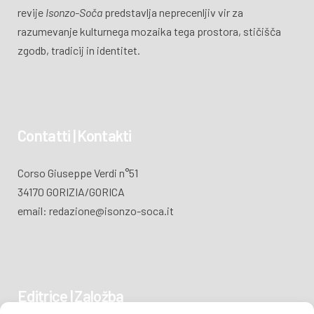
revije
Isonzo-Soča
predstavlja neprecenljiv vir za
razumevanje kulturnega mozaika tega prostora, stičišča
zgodb, tradicij in identitet.
Contatti | Kontakti
Corso Giuseppe Verdi n°51
34170 GORIZIA/GORICA
email: redazione@isonzo-soca.it
Editrice | Založba