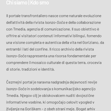
Chi siamo | Kdo smo
Il portale transfrontaliero nasce come naturale evoluzione
dell’attività della rivista
Isonzo-Soča
e della collaborazione
con Tmedia, agenzia di comunicazione. Il suo obiettivo è
offrire ai visitatori contenuti informativi bilingui, fornendo
una visione completa e autentica della vita nel Goriziano, da
entrambi i lati del confine. Il ricco archivio della rivista
Isonzo-Soča
rappresenta una risorsa fondamentale per
comprendere il mosaico culturale di questa terra, crocevia
di storie, tradizioni e identità.
Čezmejni portal je naravna nadgradnja dejavnosti revije
Isonzo-Soča
in sodelovanja s komunikacijsko agencijo
Tmedia. Njegov cilj je obiskovalcem nuditi dvojezične
informativne vsebine, ki omogočajo celovit vpogled v
življenje na Goriškem – z obeh strani meje. Bogat arhiv