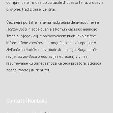
comprendere il mosaico culturale di questa terra, crocevia
di storie, tradizioni e identità.
Čezmejni portal je naravna nadgradnja dejavnosti revije
Isonzo-Soča
in sodelovanja s komunikacijsko agencijo
Tmedia. Njegov cilj je obiskovalcem nuditi dvojezične
informativne vsebine, ki omogočajo celovit vpogled v
življenje na Goriškem – z obeh strani meje. Bogat arhiv
revije
Isonzo-Soča
predstavlja neprecenljiv vir za
razumevanje kulturnega mozaika tega prostora, stičišča
zgodb, tradicij in identitet.
Contatti | Kontakti