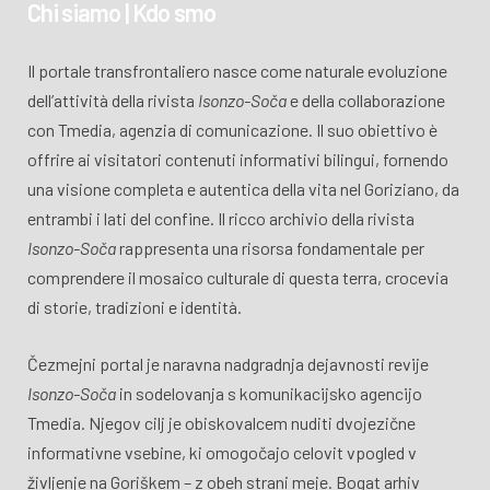
Chi siamo | Kdo smo
Il portale transfrontaliero nasce come naturale evoluzione
dell’attività della rivista
Isonzo-Soča
e della collaborazione
con Tmedia, agenzia di comunicazione. Il suo obiettivo è
offrire ai visitatori contenuti informativi bilingui, fornendo
una visione completa e autentica della vita nel Goriziano, da
entrambi i lati del confine. Il ricco archivio della rivista
Isonzo-Soča
rappresenta una risorsa fondamentale per
comprendere il mosaico culturale di questa terra, crocevia
di storie, tradizioni e identità.
Čezmejni portal je naravna nadgradnja dejavnosti revije
Isonzo-Soča
in sodelovanja s komunikacijsko agencijo
Tmedia. Njegov cilj je obiskovalcem nuditi dvojezične
informativne vsebine, ki omogočajo celovit vpogled v
življenje na Goriškem – z obeh strani meje. Bogat arhiv