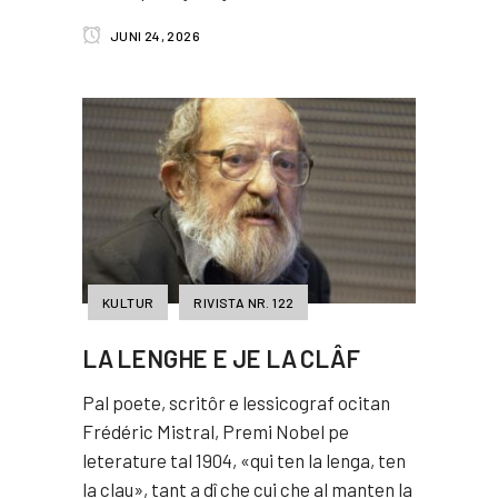
JUNI 24, 2026
KULTUR
RIVISTA NR. 122
LA LENGHE E JE LA CLÂF
Pal poete, scritôr e lessicograf ocitan
Frédéric Mistral, Premi Nobel pe
leterature tal 1904, «qui ten la lenga, ten
la clau», tant a dî che cui che al manten la