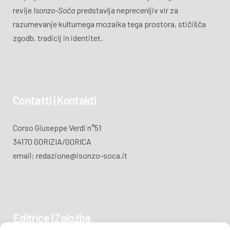
revije
Isonzo-Soča
predstavlja neprecenljiv vir za
razumevanje kulturnega mozaika tega prostora, stičišča
zgodb, tradicij in identitet.
Contatti | Kontakti
Corso Giuseppe Verdi n°51
34170 GORIZIA/GORICA
email: redazione@isonzo-soca.it
Editrice | Založba