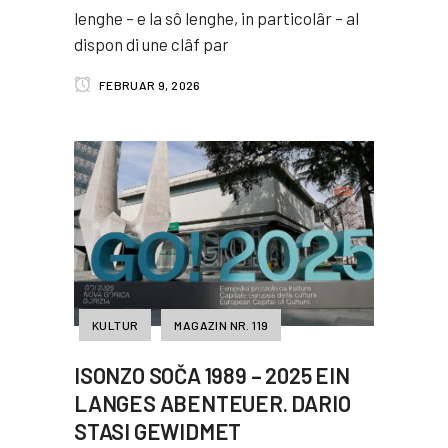
lenghe – e la sô lenghe, in particolâr – al
dispon di une clâf par
FEBRUAR 9, 2026
KULTUR
MAGAZIN NR. 119
ISONZO SOČA 1989 – 2025 EIN
LANGES ABENTEUER. DARIO
STASI GEWIDMET