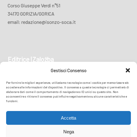
Corso Giuseppe Verdi n°51
34170 GORIZIA/GORICA
email: redazione@isonzo-soca.it
Editrice | Založba
Gestisci Consenso
Piazza Vittoria 41
Per fornire le migliori esperienze, utilizziamo tecnologie come i cookie per memorizzare e/o
34170 GORIZIA/GORICA
accedere alle informazioni del dispositivo. Il consenso a queste tecnologie ci permetterà di
elaborare dati come il comportamento di navigazione o ID unici su questo sito. Non
acconsentire o ritirare il consenso può influire negativamente su alcune caratteristiche e
funzioni.
Accetta
Nega