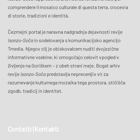
comprendere il mosaico culturale di questa terra, crocevia
di storie, tradizioni e identità.
Čezmejni portal je naravna nadgradnja dejavnosti revije
Isonzo-Soča
in sodelovanja s komunikacijsko agencijo
Tmedia. Njegov cilj je obiskovalcem nuditi dvojezične
informativne vsebine, ki omogočajo celovit vpogled v
življenje na Goriškem – z obeh strani meje. Bogat arhiv
revije
Isonzo-Soča
predstavlja neprecenljiv vir za
razumevanje kulturnega mozaika tega prostora, stičišča
zgodb, tradicij in identitet.
Contatti | Kontakti