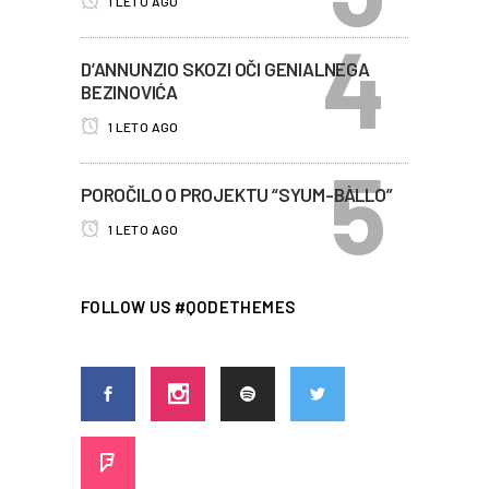
1 LETO AGO
D’ANNUNZIO SKOZI OČI GENIALNEGA
BEZINOVIĆA
1 LETO AGO
POROČILO O PROJEKTU “SYUM-BÀLLO”
1 LETO AGO
FOLLOW US #QODETHEMES