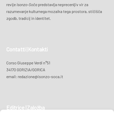
revije
Isonzo-Soča
predstavlja neprecenljiv vir za
razumevanje kulturnega mozaika tega prostora, stičišča
zgodb, tradicij in identitet.
Contatti | Kontakti
Corso Giuseppe Verdi n°51
34170 GORIZIA/GORICA
email: redazione@isonzo-soca.it
Editrice | Založba