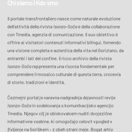
Chi siamo | Kdo smo
Il portale transfrontaliero nasce come naturale evoluzione
dell’attività della rivista
Isonzo-Soča
e della collaborazione
con Tmedia, agenzia di comunicazione. Il suo obiettivo è
offrire ai visitatori contenuti informativi bilingui, fornendo
una visione completa e autentica della vita nel Goriziano, da
entrambi i lati del confine. Il ricco archivio della rivista
Isonzo-Soča
rappresenta una risorsa fondamentale per
comprendere il mosaico culturale di questa terra, crocevia
di storie, tradizioni e identità.
Čezmejni portal je naravna nadgradnja dejavnosti revije
Isonzo-Soča
in sodelovanja s komunikacijsko agencijo
Tmedia. Njegov cilj je obiskovalcem nuditi dvojezične
informativne vsebine, ki omogočajo celovit vpogled v
življenje na Goriškem – z obeh strani meje. Bogat arhiv