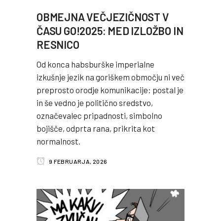
OBMEJNA VEČJEZIČNOST V
ČASU GO!2025: MED IZLOŽBO IN
RESNICO
Od konca habsburške imperialne
izkušnje jezik na goriškem območju ni več
preprosto orodje komunikacije: postal je
in še vedno je politično sredstvo,
označevalec pripadnosti, simbolno
bojišče, odprta rana, prikrita kot
normalnost.
9 FEBRUARJA, 2026