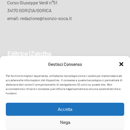
Corso Giuseppe Verdi n°51
34170 GORIZIA/GORICA
email: redazione@isonzo-soca.it
Editrice | Založba
Gestisci Consenso
Piazza Vittoria 41
Per fornire le migliori esperienze, utilizziamo tecnologie come i cookie per memorizzare e/o
34170 GORIZIA/GORICA
accedere alle informazioni del dispositivo. Il consenso a queste tecnologie ci permetterà di
elaborare dati come il comportamento di navigazione o ID unici su questo sito. Non
acconsentire o ritirare il consenso può influire negativamente su alcune caratteristiche e
funzioni.
Accetta
Nega