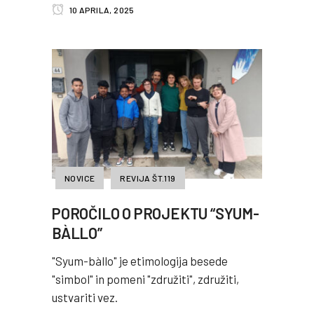
10 APRILA, 2025
NOVICE
REVIJA ŠT.119
POROČILO O PROJEKTU “SYUM-
BÀLLO”
"Syum-bàllo" je etimologija besede
"simbol" in pomeni "združiti", združiti,
ustvariti vez.