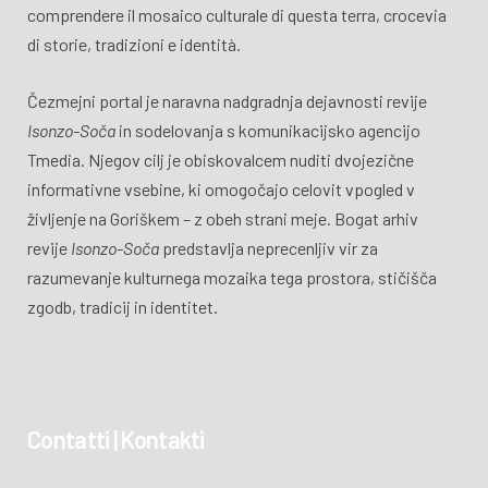
comprendere il mosaico culturale di questa terra, crocevia
di storie, tradizioni e identità.
Čezmejni portal je naravna nadgradnja dejavnosti revije
Isonzo-Soča
in sodelovanja s komunikacijsko agencijo
Tmedia. Njegov cilj je obiskovalcem nuditi dvojezične
informativne vsebine, ki omogočajo celovit vpogled v
življenje na Goriškem – z obeh strani meje. Bogat arhiv
revije
Isonzo-Soča
predstavlja neprecenljiv vir za
razumevanje kulturnega mozaika tega prostora, stičišča
zgodb, tradicij in identitet.
Contatti | Kontakti