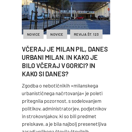
NOVICE
NOVICE
REVIJA ŠT. 123
VČERAJ JE MILAN PIL, DANES
URBANI MILAN. IN KAKO JE
BILO VČERAJ V GORICI? IN
KAKO SI DANES?
Zgodba o nebotičnikih »milanskega
urbanističnega načrtovanja« je poleti
pritegnila pozornost, s sodelovanjem
politikov, administratorjev, podjetnikov
in strokovnjakov, ki so bili predmet
preiskave, a je bila najbolj presenetljiva
zaradi velikega števila številnih