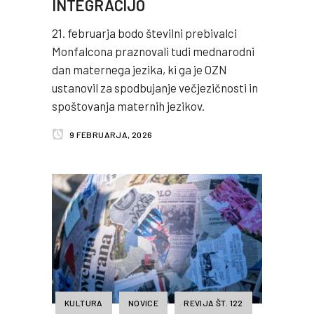
INTEGRACIJO
21. februarja bodo številni prebivalci
Monfalcona praznovali tudi mednarodni
dan maternega jezika, ki ga je OZN
ustanovil za spodbujanje večjezičnosti in
spoštovanja maternih jezikov.
9 FEBRUARJA, 2026
KULTURA
NOVICE
REVIJA ŠT. 122