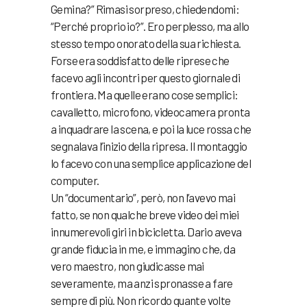
Gemina?” Rimasi sorpreso, chiedendomi:
“Perché proprio io?”. Ero perplesso, ma allo
stesso tempo onorato della sua richiesta.
Forse era soddisfatto delle riprese che
facevo agli incontri per questo giornale di
frontiera. Ma quelle erano cose semplici:
cavalletto, microfono, videocamera pronta
a inquadrare la scena, e poi la luce rossa che
segnalava l’inizio della ripresa. Il montaggio
lo facevo con una semplice applicazione del
computer.
Un “documentario”, però, non l’avevo mai
fatto, se non qualche breve video dei miei
innumerevoli giri in bicicletta. Dario aveva
grande fiducia in me, e immagino che, da
vero maestro, non giudicasse mai
severamente, ma anzi spronasse a fare
sempre di più. Non ricordo quante volte