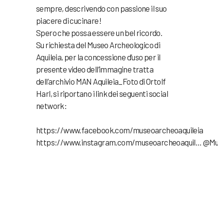
sempre, descrivendo con passione il suo
piacere di cucinare!
Spero che possa essere un bel ricordo.
Su richiesta del Museo Archeologico di
Aquileia, per la concessione d’uso per il
presente video dell’immagine tratta
dell’archivio MAN Aquileia_Foto di Ortolf
Harl, si riportano i link dei seguenti social
network:
https://www.facebook.com/museoarcheoaquileia
https://www.instagram.com/museoarcheoaquil…
@Mus