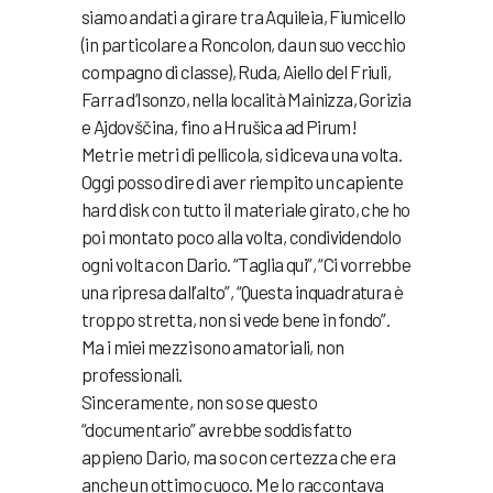
siamo andati a girare tra Aquileia, Fiumicello
(in particolare a Roncolon, da un suo vecchio
compagno di classe), Ruda, Aiello del Friuli,
Farra d’Isonzo, nella località Mainizza, Gorizia
e Ajdovščina, fino a Hrušica ad Pirum!
Metri e metri di pellicola, si diceva una volta.
Oggi posso dire di aver riempito un capiente
hard disk con tutto il materiale girato, che ho
poi montato poco alla volta, condividendolo
ogni volta con Dario. “Taglia qui”, “Ci vorrebbe
una ripresa dall’alto”, “Questa inquadratura è
troppo stretta, non si vede bene in fondo”.
Ma i miei mezzi sono amatoriali, non
professionali.
Sinceramente, non so se questo
“documentario” avrebbe soddisfatto
appieno Dario, ma so con certezza che era
anche un ottimo cuoco. Me lo raccontava