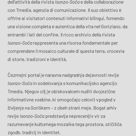
dell’attività della rivista
Isonzo-Soča
e della collaborazione
con Tmedia, agenzia di comunicazione. Il suo obiettivo è
offrire ai visitatori contenuti informativi bilingui, fornendo
una visione completa e autentica della vita nel Goriziano, da
entrambi i lati del confine. Il ricco archivio della rivista
Isonzo-Soča
rappresenta una risorsa fondamentale per
comprendere il mosaico culturale di questa terra, crocevia
di storie, tradizioni e identità.
Čezmejni portal je naravna nadgradnja dejavnosti revije
Isonzo-Soča
in sodelovanja s komunikacijsko agencijo
Tmedia. Njegov cilj je obiskovalcem nuditi dvojezične
informativne vsebine, ki omogočajo celovit vpogled v
življenje na Goriškem – z obeh strani meje. Bogat arhiv
revije
Isonzo-Soča
predstavlja neprecenljiv vir za
razumevanje kulturnega mozaika tega prostora, stičišča
zgodb, tradicij in identitet.