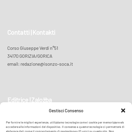
Contatti | Kontakti
Corso Giuseppe Verdi n°51
34170 GORIZIA/GORICA
email: redazione@isonzo-soca.it
Editrice | Založba
Gestisci Consenso
Piazza Vittoria 41
Per fornire le migliori esperienze, utilizziamo tecnologie come i cookie per memorizzare e/o
34170 GORIZIA/GORICA
accedere alle informazioni del dispositivo. Il consenso a queste tecnologie ci permetterà di
elaborare dati come il comportamento di navigazione o ID unici su questo sito. Non