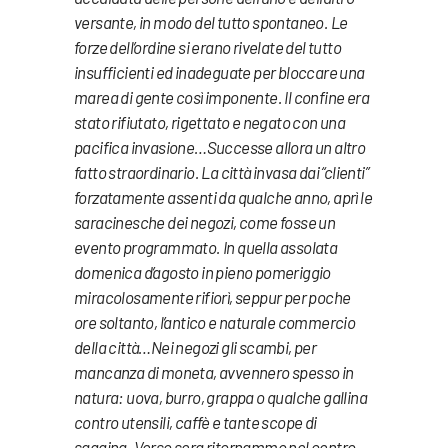
versante, in modo del tutto spontaneo. Le
forze dell’ordine si erano rivelate del tutto
insufficienti ed inadeguate per bloccare una
marea di gente così imponente. Il confine era
stato rifiutato, rigettato e negato con una
pacifica invasione…Successe allora un altro
fatto straordinario. La città invasa dai “clienti”
forzatamente assenti da qualche anno, aprì le
saracinesche dei negozi, come fosse un
evento programmato. In quella assolata
domenica d’agosto in pieno pomeriggio
miracolosamente rifiorì, seppur per poche
ore soltanto, l’antico e naturale commercio
della città…Nei negozi gli scambi, per
mancanza di moneta, avvennero spesso in
natura: uova, burro, grappa o qualche gallina
contro utensili, caffè e tante scope di
saggina. Verso sera ritornammo nel centro