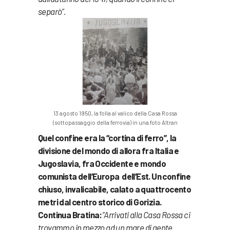
separò”.
13 agosto 1950, la folla al valico della Casa Rossa
(sottopassaggio della ferrovia) in una foto Altran
Quel confine era la “cortina di ferro”, la
divisione del mondo di allora fra Italia e
Jugoslavia, fra Occidente e mondo
comunista dell’Europa dell’Est. Un confine
chiuso, invalicabile, calato a quattrocento
metri dal centro storico di Gorizia.
Continua Bratina:
”Arrivati alla Casa Rossa ci
trovammo in mezzo ad un mare di gente