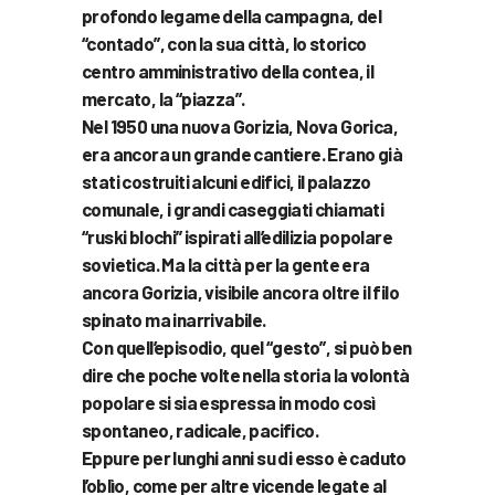
profondo legame della campagna, del
“contado”, con la sua città, lo storico
centro amministrativo della contea, il
mercato, la “piazza”.
Nel 1950 una nuova Gorizia, Nova Gorica,
era ancora un grande cantiere. Erano già
stati costruiti alcuni edifici, il palazzo
comunale, i grandi caseggiati chiamati
“ruski blochi” ispirati all’edilizia popolare
sovietica. Ma la città per la gente era
ancora Gorizia, visibile ancora oltre il filo
spinato ma inarrivabile.
Con quell’episodio, quel “gesto”, si può ben
dire che poche volte nella storia la volontà
popolare si sia espressa in modo così
spontaneo, radicale, pacifico.
Eppure per lunghi anni su di esso è caduto
l’oblìo, come per altre vicende legate al