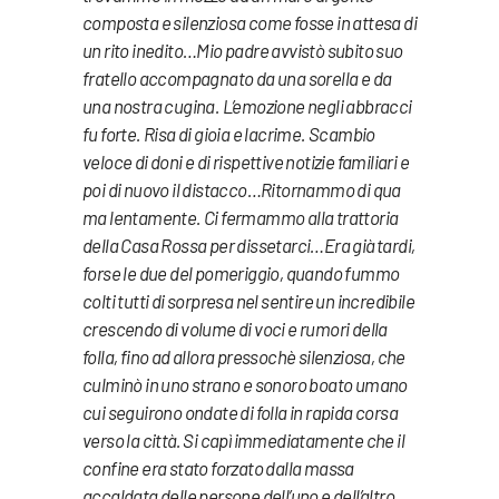
composta e silenziosa come fosse in attesa di
un rito inedito…Mio padre avvistò subito suo
fratello accompagnato da una sorella e da
una nostra cugina. L’emozione negli abbracci
fu forte. Risa di gioia e lacrime. Scambio
veloce di doni e di rispettive notizie familiari e
poi di nuovo il distacco…Ritornammo di qua
ma lentamente. Ci fermammo alla trattoria
della Casa Rossa per dissetarci…Era già tardi,
forse le due del pomeriggio, quando fummo
colti tutti di sorpresa nel sentire un incredibile
crescendo di volume di voci e rumori della
folla, fino ad allora pressochè silenziosa, che
culminò in uno strano e sonoro boato umano
cui seguirono ondate di folla in rapida corsa
verso la città. Si capì immediatamente che il
confine era stato forzato dalla massa
accaldata delle persone dell’uno e dell’altro