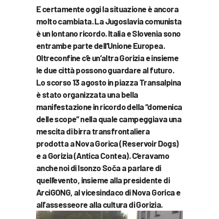
E certamente oggi la situazione è ancora
molto cambiata. La Jugoslavia comunista
è un lontano ricordo. Italia e Slovenia sono
entrambe parte dell’Unione Europea.
Oltreconfine c’è un’altra Gorizia e insieme
le due città possono guardare al futuro.
Lo scorso 13 agosto in piazza Transalpina
è stato organizzata una bella
manifestazione in ricordo della “domenica
delle scope” nella quale campeggiava una
mescita di birra transfrontaliera
prodotta a Nova Gorica (Reservoir Dogs)
e a Gorizia (Antica Contea). C’eravamo
anche noi di Isonzo Soča a parlare di
quell’evento, insieme alla presidente di
ArciGONG, al vicesindaco di Nova Gorica e
all’assesseore alla cultura di Gorizia.