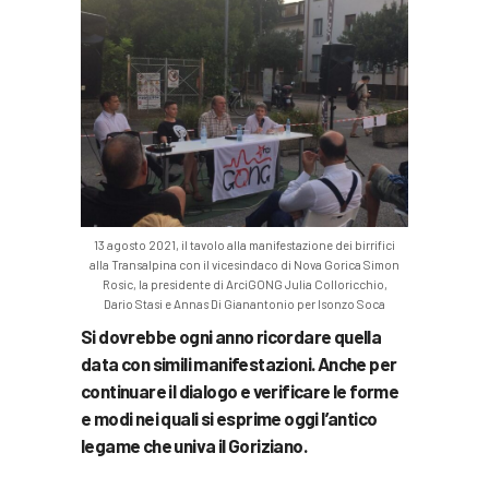
13 agosto 2021, il tavolo alla manifestazione dei birrifici
alla Transalpina con il vicesindaco di Nova Gorica Simon
Rosic, la presidente di ArciGONG Julia Colloricchio,
Dario Stasi e Annas Di Gianantonio per Isonzo Soca
Si dovrebbe ogni anno ricordare quella
data con simili manifestazioni. Anche per
continuare il dialogo e verificare le forme
e modi nei quali si esprime oggi l’antico
legame che univa il Goriziano.