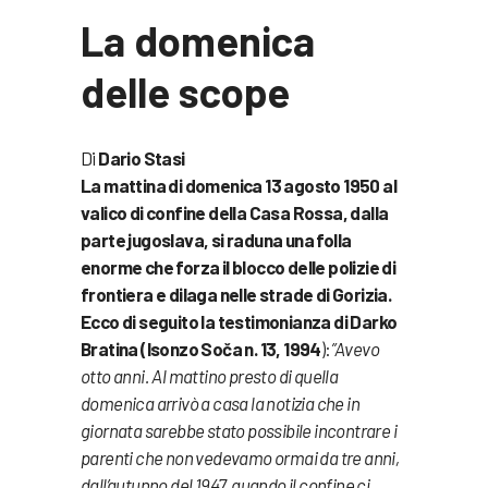
La domenica
delle scope
Di
Dario Stasi
La mattina di domenica 13 agosto 1950 al
valico di confine della Casa Rossa, dalla
parte jugoslava, si raduna una folla
enorme che forza il blocco delle polizie di
frontiera e dilaga nelle strade di Gorizia.
Ecco di seguito la testimonianza di Darko
Bratina (Isonzo Soča n. 13, 1994
):
”Avevo
otto anni. Al mattino presto di quella
domenica arrivò a casa la notizia che in
giornata sarebbe stato possibile incontrare i
parenti che non vedevamo ormai da tre anni,
dall’autunno del 1947, quando il confine ci