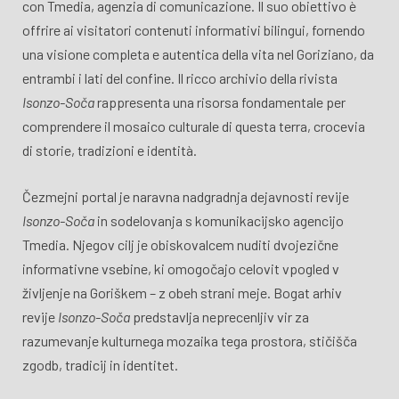
con Tmedia, agenzia di comunicazione. Il suo obiettivo è
offrire ai visitatori contenuti informativi bilingui, fornendo
una visione completa e autentica della vita nel Goriziano, da
entrambi i lati del confine. Il ricco archivio della rivista
Isonzo-Soča
rappresenta una risorsa fondamentale per
comprendere il mosaico culturale di questa terra, crocevia
di storie, tradizioni e identità.
Čezmejni portal je naravna nadgradnja dejavnosti revije
Isonzo-Soča
in sodelovanja s komunikacijsko agencijo
Tmedia. Njegov cilj je obiskovalcem nuditi dvojezične
informativne vsebine, ki omogočajo celovit vpogled v
življenje na Goriškem – z obeh strani meje. Bogat arhiv
revije
Isonzo-Soča
predstavlja neprecenljiv vir za
razumevanje kulturnega mozaika tega prostora, stičišča
zgodb, tradicij in identitet.