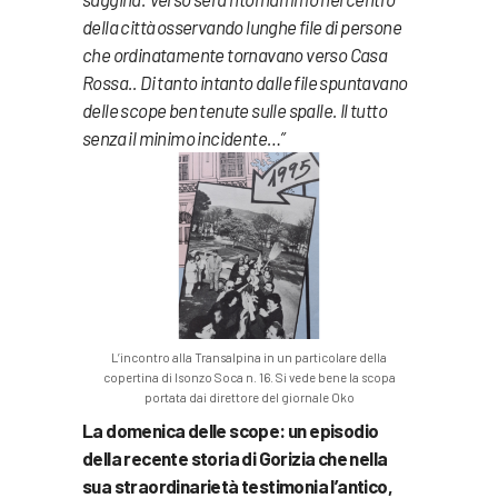
della città osservando lunghe file di persone
che ordinatamente tornavano verso Casa
Rossa.. Di tanto intanto dalle file spuntavano
delle scope ben tenute sulle spalle. Il tutto
senza il minimo incidente…”
L’incontro alla Transalpina in un particolare della
copertina di Isonzo Soca n. 16. Si vede bene la scopa
portata dai direttore del giornale Oko
La domenica delle scope: un episodio
della recente storia di Gorizia che nella
sua straordinarietà testimonia l’antico,