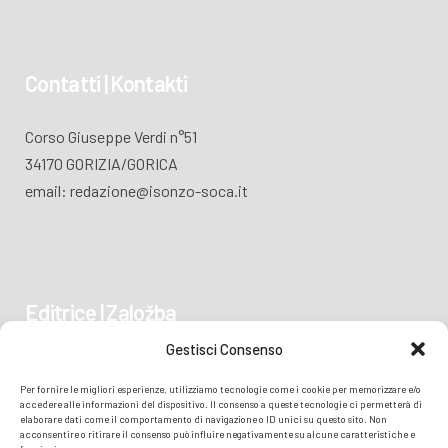
Contatti | Kontakti
Corso Giuseppe Verdi n°51
34170 GORIZIA/GORICA
email: redazione@isonzo-soca.it
Editrice | Založba
Gestisci Consenso
Piazza Vittoria 41
Per fornire le migliori esperienze, utilizziamo tecnologie come i cookie per memorizzare e/o
34170 GORIZIA/GORICA
accedere alle informazioni del dispositivo. Il consenso a queste tecnologie ci permetterà di
elaborare dati come il comportamento di navigazione o ID unici su questo sito. Non
acconsentire o ritirare il consenso può influire negativamente su alcune caratteristiche e