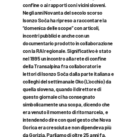
confine o ai rapporti con i vicini sloveni.
Negli anni Novanta del secolo scorso
Isonzo Soča ha ripreso a raccontare la
“domenica delle scope” con articoli,
incontri pubblici e anche con un
documentario prodotto in collaborazione
con la RAI regionale. Significativo è stato
nel 1995 un incontro alla rete di confine
della Transalpina fra collaboratori e
lettori di Isonzo Soča dalla parte italiana e
colleghi del settimanale Oko (L’occhio) da
quella slovena, quando il direttore di
questo giornale ci ha consegnato
simbolicamente una scopa, dicendo che
era venuto il momento di ritornarcela, e
intendendo dire con quel gesto che Nova
Gorica era cresciuta e non dipendeva più
da Gorizia. Parliamo di oltre 25 anni fa.