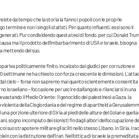
nsiste da tempo che la storia la fanno i popoli con le proprie
ngo termine e non i singoli statisti. Per quanto influenti, essi sono il
 generati. Pur condividendo questa tesi di fondo, per cui Donald Tru
ausa ma il prodotto dell’imbarbarimento di USA e Israele, bisogna
ta mettendo del suo.
pariva politicamente finito, incalzato dai giudici per corruzione e
0 settimane ne ha chiesto con forza crescente le dimissioni. L’atta
dal cielo – forse non sapremo mai quanto scientemente consentita
o israeliano – l’occasione per uscire dall’angolo e rilanciarsi in una
evastando il Medio Oriente: il genocidio dei palestinesi a Gaza, la
 violenta della Cisgiordania e del regime di apartheid a Gerusalemm
 una porzione ulteriore di Siria ai piedi delle alture del Golan e quella
ni, sogno incompiuto dei sionisti fin dagli albori dell’occupazione de
ol suo strapotere militare gli sciiti nello stesso Libano, in Siria, Iraq
lein con la distruzione dell’Iran. Nell’ottica di Israele la premeditata