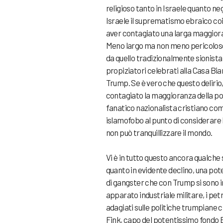
religioso tanto in Israele quanto ne
Israele il suprematismo ebraico coi
aver contagiato una larga maggiora
Meno largo ma non meno pericoloso i
da quello tradizionalmente sionista d
propiziatori celebrati alla Casa Bi
Trump. Se è vero che questo delirio,
contagiato la maggioranza della pop
fanatico nazionalista cristiano co
islamofobo al punto di considerare la
non può tranquillizzare il mondo.
Vi è in tutto questo ancora qualche s
quanto in evidente declino, una pote
di gangster che con Trump si sono in
apparato industriale militare, i pet
adagiati sulle politiche trumpiane
Fink, capo del potentissimo fondo Bl