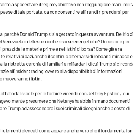
rto a spodestare il regime, obiettivo non raggiungibile manu milita
aese di tale portata, da non consentire all’Iran di riprendersi per
 perché Donald Trump si sia gettato in questa avventura. Delirio d
el Venezuela e delle sue ricche risorse energetiche? Occasione per
 prezzi delle materie prime e nei listini di borsa? Come già era
te relativi ai dazi, anche il continuo alternarsi di roboanti minacce e
lla ristretta cerchia di familiari e miliardari, di cui Trump si circond
azie all’insider trading, ovvero alla disponibilità di informazioni
e muoveranno i listini.
tato da Israele per le torbide vicende con Jeffrey Epstein, i cui
no agevolmente presumere che Netanyahu abbia in mano documenti
e Trump ad assecondare i suoi criminali disegni anche a costo di
i gli elementi elencati come appare anche vero che il fondamentalis