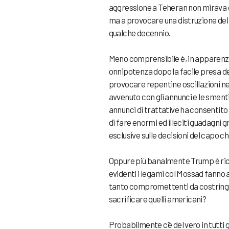
aggressione a Teheran non mirava ce
ma a provocare una distruzione del p
qualche decennio.
Meno comprensibile è, in apparenza,
onnipotenza dopo la facile presa d
provocare repentine oscillazioni nei
avvenuto con gli annunci e le smenti
annunci di trattative ha consentito a
di fare enormi ed illeciti guadagni gr
esclusive sulle decisioni del capo ch
Oppure più banalmente Trump è ricat
evidenti i legami col Mossad fan
tanto compromettenti da costringer
sacrificare quelli americani?
Probabilmente c’è del vero in tutt