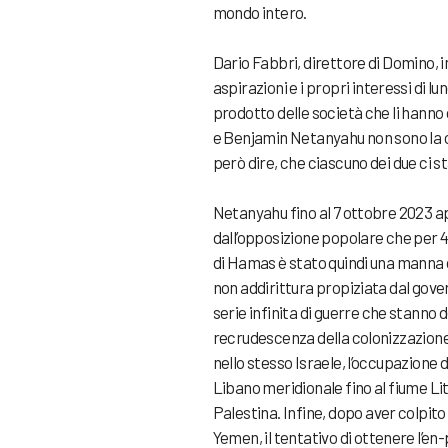
mondo intero.
Dario Fabbri, direttore di Domino, i
aspirazioni e i propri interessi di lu
prodotto delle società che li hanno
e Benjamin Netanyahu non sono la c
però dire, che ciascuno dei due ci s
Netanyahu fino al 7 ottobre 2023 ap
dall’opposizione popolare che per 4
di Hamas è stato quindi una manna 
non addirittura propiziata dal govern
serie infinita di guerre che stanno d
recrudescenza della colonizzazione
nello stesso Israele, l’occupazione di
Libano meridionale fino al fiume Lita
Palestina. Infine, dopo aver colpito c
Yemen, il tentativo di ottenere l’en-p