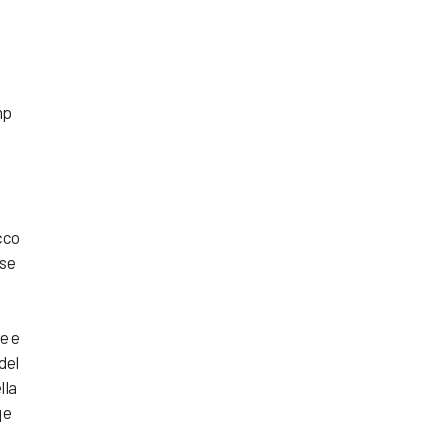
mp
cco
 se
e e
 del
lla
 e