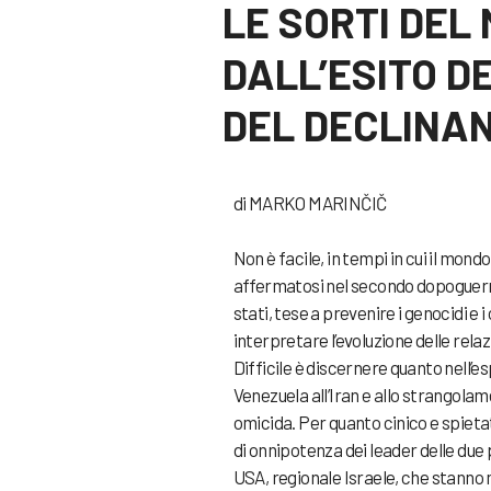
LE SORTI DE
DALL’ESITO D
DEL DECLINAN
di MARKO MARINČIČ
Non è facile, in tempi in cui il mond
affermatosi nel secondo dopoguerra c
stati, tese a prevenire i genocidi e i 
interpretare l’evoluzione delle rel
Difficile è discernere quanto nell’esp
Venezuela all’Iran e allo strangolam
omicida. Per quanto cinico e spieta
di onnipotenza dei leader delle due 
USA, regionale Israele, che stanno 