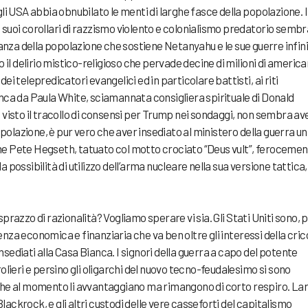
gli USA abbia obnubilato le menti di larghe fasce della popolazione. 
 suoi corollari di razzismo violento e colonialismo predatorio sembr
nza della popolazione che sostiene Netanyahu e le sue guerre infini
l delirio mistico-religioso che pervade decine di milioni di american
ei telepredicatori evangelici ed in particolare battisti, ai riti
anca da Paula White, sciamannata consigliera spirituale di Donald
 visto il tracollo di consensi per Trump nei sondaggi, non sembra av
olazione, è pur vero che aver insediato al ministero della guerra un
me Pete Hegseth, tatuato col motto crociato “Deus vult”, feroceme
 possibilità di utilizzo dell’arma nucleare nella sua versione tattica,
prazzo di razionalità? Vogliamo sperare vi sia. Gli Stati Uniti sono, 
nza economica e finanziaria che va ben oltre gli interessi della cri
sediati alla Casa Bianca. I signori della guerra a capo del potente
rolieri e persino gli oligarchi del nuovo tecno-feudalesimo si sono
 che al momento li avvantaggiano ma rimangono di corto respiro. La
ackrock, e gli altri custodi delle vere casseforti del capitalismo