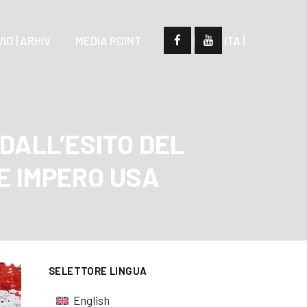
IO | ARHIV
MEDIA POINT
| SLO |
| ITA |
DALL’ESITO DEL
E IMPERO USA
SELETTORE LINGUA
English