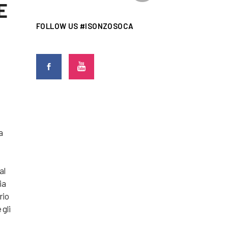
E
FOLLOW US #ISONZOSOCA
a
al
ia
rio
 gli