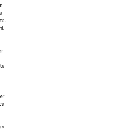
In
a
te.
i,
er
nte
per
cca
rry