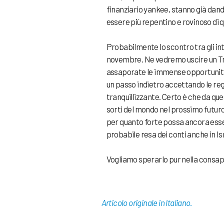
finanziario yankee, stanno già dand
essere più repentino e rovinoso di 
Probabilmente lo scontro tra gli int
novembre. Ne vedremo uscire un Tr
assaporate le immense opportunità 
un passo indietro accettando le re
tranquillizzante. Certo è che da qu
sorti del mondo nel prossimo futuro
per quanto forte possa ancora esse
probabile resa dei conti anche in Is
Vogliamo sperarlo pur nella consape
Articolo originale in Italiano.