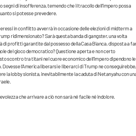
o segni di insofferenza, temendo che il tracollo dell’impero possa
quanto si potesse prevedere.
eressi in conflitto avverrà in occasione delle elezioni di midterm a
ump ridimensionato? Sarà questa banda di gangster, una volta
di profitti garantite dal possesso della Casa Bianca, disposta a fa
gole del gioco democratico? Questione aperta e non certo
esto scontro tra titani nel cuore economico dell’impero dipendono le
. Dovesse l’America liberarsi e liberarci di Trump ne conseguirebbe
re la lobby sionista, inevitabilmente la caduta di Netanyahu con un
raele.
volezza che arrivare a ciò non sarà né facile né indolore.