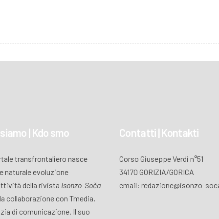
 siamo | Kdo smo
Contatti | Kontakti
ortale transfrontaliero nasce
Corso Giuseppe Verdi n°51
 naturale evoluzione
34170 GORIZIA/GORICA
attività della rivista
Isonzo-Soča
email: redazione@isonzo-soca
lla collaborazione con Tmedia,
zia di comunicazione. Il suo