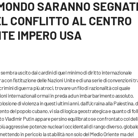
L MONDO SARANNO SEGNAT
EL CONFLITTO AL CENTRO
TE IMPERO USA
o sembra uscito dai cardini di quel minimo di diritto internazionale
on l’istituzione delle Nazioni Unite e di una serie di convenzioni tr
crimini di guerra più atroci, trovare un filo di razionalità col quale
azioni internazionali ormai in preda ad un imbarbarimento assoluto.
losione di violenza in questi ultimi anni, dall’Ucraina alla Palestina, d
ento del popolo cubano, vi sia di logica geostrategica e quanto di foll
to Vladimir Putin appare persino equilibrato se confrontato col deli
più aggressive potenze nucleari occidentali di rango diverso, globale
mettendo in pericolo la stabilità non solo del Medio Oriente ma del