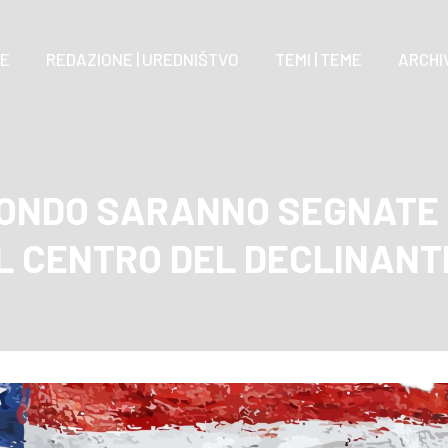
E
REDAZIONE | UREDNIŠTVO
TEMI | TEME
ARCHIV
MONDO SARANNO SEGNATE 
L CENTRO DEL DECLINANT