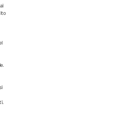
ai
lto
el
e.
si
i,