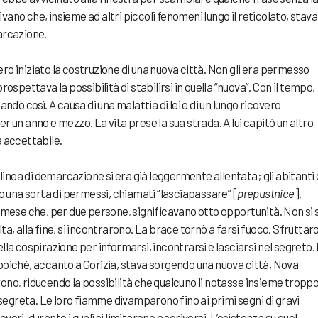
vano che, insieme ad altri piccoli fenomeni lungo il reticolato, stav
marcazione.
ro iniziato la costruzione di una nuova città. Non gli era permesso
rospettava la possibilità di stabilirsi in quella “nuova”. Con il tempo,
andò così. A causa di una malattia di lei e di un lungo ricovero
er un anno e mezzo. La vita prese la sua strada. A lui capitò un altro
a accettabile.
a linea di demarcazione si era già leggermente allentata; gli abitanti 
 una sorta di permessi, chiamati “lasciapassare” [
prepustnice
].
ese che, per due persone, significavano otto opportunità. Non si 
lta, alla fine, si incontrarono. La brace tornò a farsi fuoco. Sfruttar
lla cospirazione per informarsi, incontrarsi e lasciarsi nel segreto. 
 poiché, accanto a Gorizia, stava sorgendo una nuova città, Nova
rono, riducendo la possibilità che qualcuno li notasse insieme tropp
egreta. Le loro fiamme divamparono fino ai primi segni di gravi
veri, durante i quali si limitarono a scriversi. L’esistenza su quel