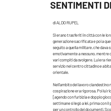
SENTIMENTI D
di ALDO RUPEL
Si erano trasferiti in città con le l
generazione sacrificata e poi a quell
seguito a quella militare, che dava 
emotivamente a nessuno, mentre dura
vari compiti da svolgere. Lui era ri
servizio nel centro cittadino e abita
orientale.
Nell’ambito del lavoro clandestino 
cospirazione era rigorosa. Poi lui ri
[agendo con furbizia e doppio gioco
settimane si legò a lei, prima con il
per un controllo dei documenti. Scoc