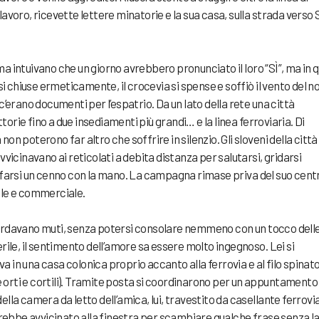
lavoro, ricevette lettere minatorie e la sua casa, sulla strada verso
Prima intuivano che un giorno avrebbero pronunciato il loro “SÌ”, ma in 
 chiuse ermeticamente, il crocevia si spense e soffiò il vento del no
c’erano documenti per l’espatrio. Da un lato della rete una città
attorie fino a due insediamenti più grandi… e la linea ferroviaria. Di
on poterono far altro che soffrire in silenzio. Gli sloveni della città
vvicinavano ai reticolati a debita distanza per salutarsi, gridarsi
r farsi un cenno con la mano. La campagna rimase priva del suo cent
ale e commerciale.
uardavano muti, senza potersi consolare nemmeno con un tocco dell
erile, il sentimento dell’amore sa essere molto ingegnoso. Lei si
 in una casa colonica proprio accanto alla ferrovia e al filo spinato 
ue orti e cortili). Tramite posta si coordinarono per un appuntamento:
ella camera da letto dell’amica, lui, travestito da casellante ferrovi
sarebbe avvicinato alla finestra per scambiare qualche frase senza l