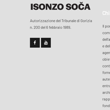
Chi
Autorizzazione del Tribunale di Gorizia
Il p
n. 200 del 6 febbraio 1989.
come
dell’
e de
agen
obiet
cont
forn
aute
entra
archi
rapp
fond