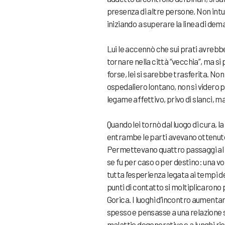
presenza di altre persone. Non intui
iniziando a superare la linea di de
Lui le accennò che sui prati avrebbe
tornare nella città “vecchia”, ma si p
forse, lei si sarebbe trasferita. Non 
ospedaliero lontano, non si videro p
legame affettivo, privo di slanci, m
Quando lei tornò dal luogo di cura, l
entrambe le parti avevano ottenuto
Permettevano quattro passaggi al m
se fu per caso o per destino: una vo
tutta l’esperienza legata ai tempi de
punti di contatto si moltiplicarono
Gorica. I luoghi d’incontro aumenta
spesso e pensasse a una relazione s
malattie degenerative e a lunghi rico