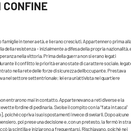
I CONFINE
oro famiglie in tenera età, e lì erano cresciuti. Appartennero prima all
a della resistenza – inizialmente a difesa della propria nazionalità, e
speranza nella vittoria. Prima della guerra non si erano legati
nte il conflitto le priorità erano state di carattere sociale, legate
entrato nella rete delle forze di sicurezza dell’occupante. Prestava
va nel settore settentrionale; lei era un’attivista nel quartiere
non entrarono mai in contatto. Appartenevano a reti diverse e la
cevette l’ordine di pedinarla. Svolse il compito con la “fata in tasca”
], poiché copriva i suoi spostamenti invece di svelarli. Dopo alcune
 pensiero, poi prese una decisione e, con un pretesto, la fermò in str
cò la scintilla e iniziarono a frequentarsi. Rischiavano, poiché nei