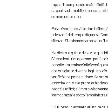
rapporti complessi e mai definiti de
da quale automobile in corsa sarebb
un momento dopo.
Poi arrivarono la vittoria e la libe
privazioni del tempo di guerra. Con
silenzio. Si abbandonarono a un flus
Ma dietro le quinte della vita quoti
Gli ex alleati rinnegarono i patti e 
popoli e sistemi sociali diversi que
che era giusto divenne ingiusto, ciò
verificò una persecuzione sia propag
associazioni e alle proprietà privat
negozi e uffici; all’improvviso venne
“democrazia” e sotto l’amministrazio
Lui fu teso un agguato all’uscita dal 