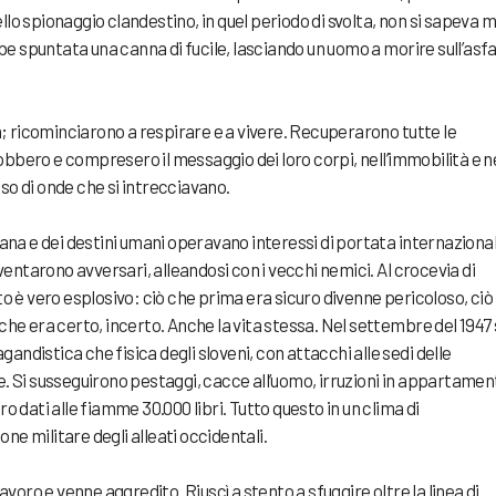
llo spionaggio clandestino, in quel periodo di svolta, non si sapeva m
e spuntata una canna di fucile, lasciando un uomo a morire sull’asfa
rtà; ricominciarono a respirare e a vivere. Recuperarono tutte le
obbero e compresero il messaggio dei loro corpi, nell’immobilità e n
so di onde che si intrecciavano.
diana e dei destini umani operavano interessi di portata internazional
diventarono avversari, alleandosi con i vecchi nemici. Al crocevia di
sto è vero esplosivo: ciò che prima era sicuro divenne pericoloso, ciò
 che era certo, incerto. Anche la vita stessa. Nel settembre del 1947 
andistica che fisica degli sloveni, con attacchi alle sedi delle
e. Si susseguirono pestaggi, cacce all’uomo, irruzioni in appartament
ro dati alle fiamme 30.000 libri. Tutto questo in un clima di
ne militare degli alleati occidentali.
lavoro e venne aggredito. Riuscì a stento a sfuggire oltre la linea di