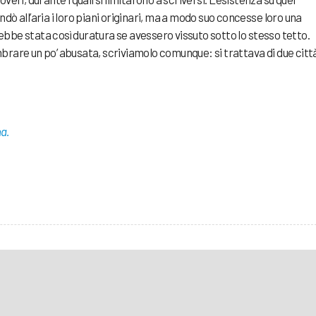
dò all’aria i loro piani originari, ma a modo suo concesse loro una
bbe stata così duratura se avessero vissuto sotto lo stesso tetto.
brare un po’ abusata, scriviamolo comunque: si trattava di due citt
na.