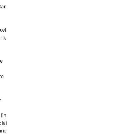
 San
quel
rd,
 e
ro
e
(in
 lei
ario
a