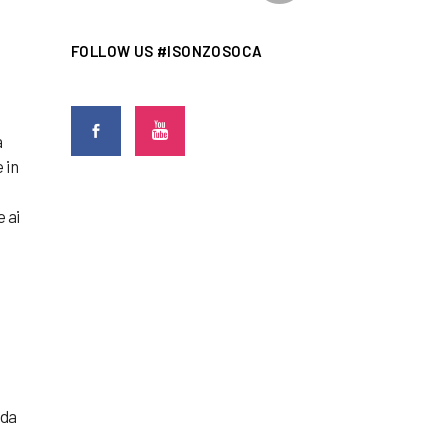
FOLLOW US #ISONZOSOCA
a
 in
 ai
ada