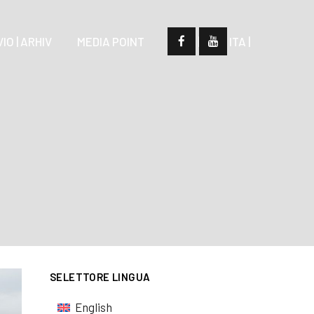
IO | ARHIV
MEDIA POINT
| SLO |
| ITA |
SELETTORE LINGUA
English