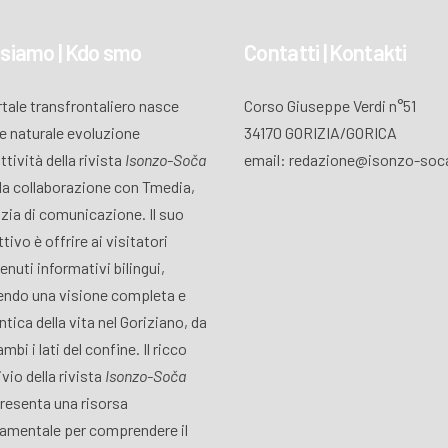
 siamo | Kdo smo
Contatti | Kontakti
ortale transfrontaliero nasce
Corso Giuseppe Verdi n°51
 naturale evoluzione
34170 GORIZIA/GORICA
attività della rivista
Isonzo-Soča
email: redazione@isonzo-soca
lla collaborazione con Tmedia,
zia di comunicazione. Il suo
tivo è offrire ai visitatori
enuti informativi bilingui,
endo una visione completa e
ntica della vita nel Goriziano, da
mbi i lati del confine. Il ricco
vio della rivista
Isonzo-Soča
resenta una risorsa
amentale per comprendere il