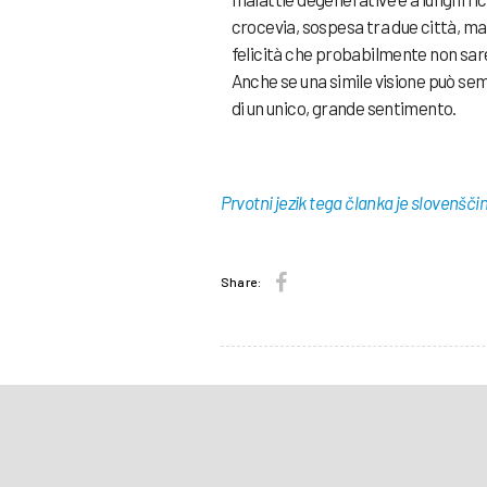
crocevia, sospesa tra due città, man
felicità che probabilmente non sare
Anche se una simile visione può sem
di un unico, grande sentimento.
Prvotni jezik tega članka je slovenšči
Share: