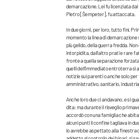
demarcazione. Lei fu licenziata dal 
Pietro [Šempeter], fu attaccata.
In due giorni, per loro, tutto finì. 
momento la linea di demarcazione si
più gelido, della guerra fredda. Non 
intorpidita, dall’altro prati e rare f
fronte a quella separazione forzata n
quelli dell’immediato entroterra si a
notizie sui parenti o anche solo pe
amministrativo, sanitario, industri
Anche loro due ci andavano, e si g
dita; ma durante il risveglio primav
accordò con una famiglia che abitava
alcuni punti il confine tagliava in d
lo avrebbe aspettato alla finestra d
addetto al controllo dei binari, si 