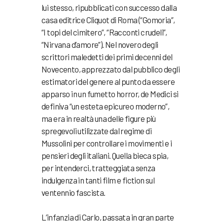
lui stesso, ripubblicati con successo dalla
casa editrice Cliquot di Roma (“Gomoria”,
“I topi del cimitero”, “Racconti crudeli”,
“Nirvana d’amore”). Nel novero degli
scrittori maledetti dei primi decenni del
Novecento, apprezzato dal pubblico degli
estimatori del genere al punto da essere
apparso in un fumetto horror, de Medici si
definiva “un esteta epicureo moderno”,
ma era in realtà una delle figure più
spregevoli utilizzate dal regime di
Mussolini per controllare i movimenti e i
pensieri degli italiani. Quella bieca spia,
per intenderci, tratteggiata senza
indulgenza in tanti film e fiction sul
ventennio fascista.
L’infanzia di Carlo, passata in gran parte