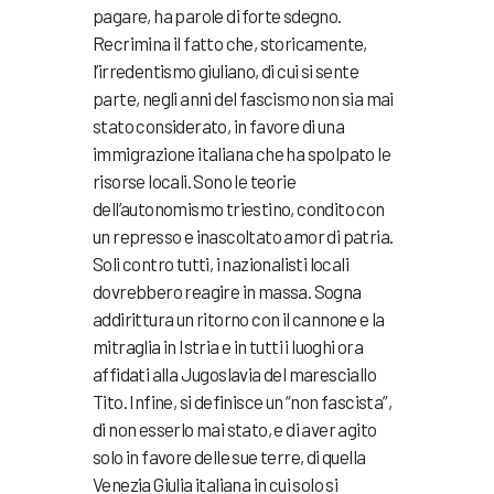
pagare, ha parole di forte sdegno.
Recrimina il fatto che, storicamente,
l’irredentismo giuliano, di cui si sente
parte, negli anni del fascismo non sia mai
stato considerato, in favore di una
immigrazione italiana che ha spolpato le
risorse locali. Sono le teorie
dell’autonomismo triestino, condito con
un represso e inascoltato amor di patria.
Soli contro tutti, i nazionalisti locali
dovrebbero reagire in massa. Sogna
addirittura un ritorno con il cannone e la
mitraglia in Istria e in tutti i luoghi ora
affidati alla Jugoslavia del maresciallo
Tito. Infine, si definisce un “non fascista”,
di non esserlo mai stato, e di aver agito
solo in favore delle sue terre, di quella
Venezia Giulia italiana in cui solo si