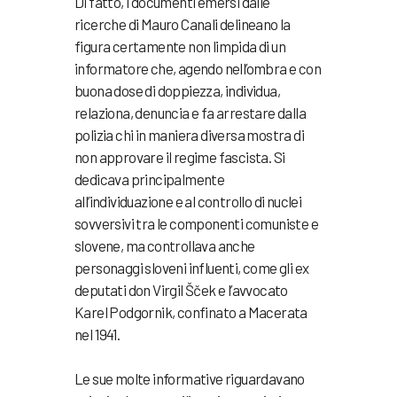
Di fatto, i documenti emersi dalle
ricerche di Mauro Canali delineano la
figura certamente non limpida di un
informatore che, agendo nell’ombra e con
buona dose di doppiezza, individua,
relaziona, denuncia e fa arrestare dalla
polizia chi in maniera diversa mostra di
non approvare il regime fascista.
Si
dedicava principalmente
all’individuazione e al controllo di nuclei
sovversivi tra le componenti comuniste e
slovene, ma controllava anche
personaggi sloveni influenti, come gli ex
deputati don Virgil Šček e l’avvocato
Karel Podgornik, confinato a Macerata
nel 1941.
Le sue molte informative riguardavano