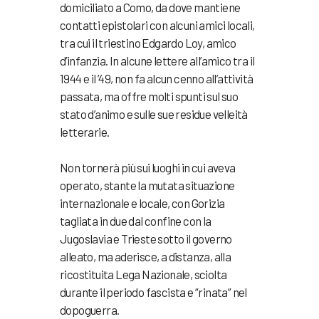
domiciliato a Como, da dove mantiene
contatti epistolari con alcuni amici locali,
tra cui il triestino Edgardo Loy, amico
d’infanzia. In alcune lettere all’amico tra il
1944 e il ’49, non fa alcun cenno all’attività
passata, ma offre molti spunti sul suo
stato d’animo e sulle sue residue velleità
letterarie.
Non tornerà più sui luoghi in cui aveva
operato, stante la mutata situazione
internazionale e locale, con Gorizia
tagliata in due dal confine con la
Jugoslavia e Trieste sotto il governo
alleato, ma aderisce, a distanza, alla
ricostituita Lega Nazionale, sciolta
durante il periodo fascista e “rinata” nel
dopoguerra.