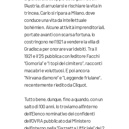
l’Austria, di arruolarsi e rischiare la vita in
trincea, Carlo si ripara a Milano, dove
conduce una vita da intellettuale
bohémien
.
Alcune attività imprenditoriali,
portate avanti con scarsa fortuna, lo
costringono nel 1921 a vendere la villa di
Gradisca per onorare vari debiti. Tra il
1921 e il ‘25 pubblica con l’editore Facchi
“Gomoria” e “I topi del cimitero”, racconti
macabri e voluttuosi. E poi ancora
“Nirvana d’amore” e “Leggende friulane”,
recentemente riedito da Cliquot.
Tutto bene, dunque, fino a quando, con un
salto di 100 anni, lo troviamo all’interno
dell’Elenco nominativo dei confidenti
dell’OVRA
pubblicato dal Ministero
dell’Interno nella “Gazzetta Ufficiale” del 2