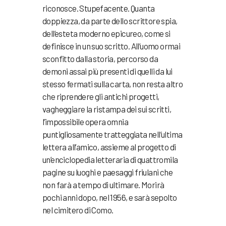
riconosce. Stupefacente. Quanta
doppiezza, da parte dello scrittore spia,
dell’esteta moderno epicureo, come si
definisce in un suo scritto. All’uomo ormai
sconfitto dalla storia, percorso da
demoni assai più presenti di quelli da lui
stesso fermati sulla carta, non resta altro
che riprendere gli antichi progetti,
vagheggiare la ristampa dei sui scritti,
l’impossibile opera omnia
puntigliosamente tratteggiata nell’ultima
lettera all’amico, assieme al progetto di
un’enciclopedia letteraria di quattromila
pagine su luoghi e paesaggi friulani che
non farà a tempo di ultimare. Morirà
pochi anni dopo, nel 1956, e sarà sepolto
nel cimitero di Como.