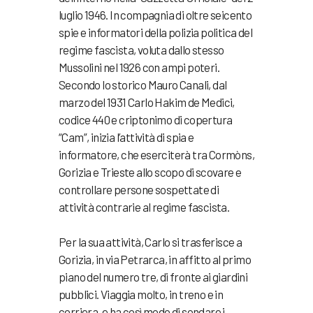
luglio 1946. In compagnia di oltre seicento
spie e informatori della polizia politica del
regime fascista, voluta dallo stesso
Mussolini nel 1926 con ampi poteri.
Secondo lo storico Mauro Canali, dal
marzo del 1931 Carlo Hakim de Medici,
codice 440 e criptonimo di copertura
“Cam”, inizia l’attività di spia e
informatore, che eserciterà tra Cormòns,
Gorizia e Trieste allo scopo di scovare e
controllare persone sospettate di
attività contrarie al regime fascista.
Per la sua attività, Carlo si trasferisce a
Gorizia, in via Petrarca, in affitto al primo
piano del numero tre, di fronte ai giardini
pubblici. Viaggia molto, in treno e in
corriera, e ha così modo di sondare i