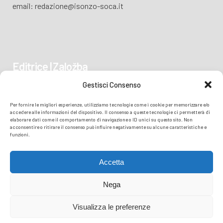
email: redazione@isonzo-soca.it
Editrice | Založba
Gestisci Consenso
Piazza Vittoria 41
Per fornire le migliori esperienze, utilizziamo tecnologie come i cookie per memorizzare e/o
34170 GORIZIA/GORICA
accedere alle informazioni del dispositivo. Il consenso a queste tecnologie ci permetterà di
elaborare dati come il comportamento di navigazione o ID unici su questo sito. Non
acconsentire o ritirare il consenso può influire negativamente su alcune caratteristiche e
funzioni.
Accetta
Nega
Visualizza le preferenze
© COPYRIGHT
TRANSMEDIA SRL
- READZIONE ISONZO SOČA -
PRIVACY