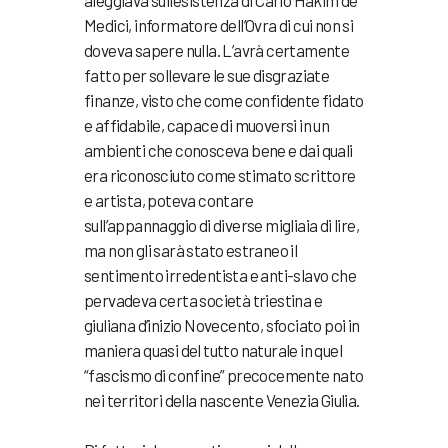
aleggiava sull’esistenza di Carlo Hakim de
Medici, informatore dell’Ovra di cui non si
doveva sapere nulla.
L’avrà certamente
fatto per sollevare le sue disgraziate
finanze, visto che come confidente fidato
e affidabile, capace di muoversi in un
ambienti che conosceva bene e dai quali
era riconosciuto come stimato scrittore
e artista, poteva contare
sull’appannaggio di diverse migliaia di lire,
ma non gli sarà stato estraneo il
sentimento irredentista e anti-slavo che
pervadeva certa società triestina e
giuliana d’inizio Novecento, sfociato poi in
maniera quasi del tutto naturale in quel
“fascismo di confine” precocemente nato
nei territori della nascente Venezia Giulia.