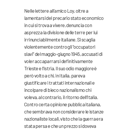
Nelle lettere all’amico Loy, oltre a
lamentarsi del precario stato economico
in cui si trova a vivere, denuncia con
asprezza la divisione delle terre per lui
irrinunciabilmente italiane. Si scaglia
violentemente contro gli “occupatori
slavi” del maggio-giugno 1945, accusati di
voler accaparrarsi definitivamente
Trieste e l’Istria. Il suo odio maggiore è
però volto a chi, in Italia, pareva
giustificare i trattati internazionali e
incolpare di bieco nazionalismo chi
voleva, al contrario, il ritorno dell’Italia.
Contro certa opinione pubblica italiana,
che sembrava non considerare le istanze
nazionaliste locali, visto che la guerra era
stata persa e che un prezzo si doveva