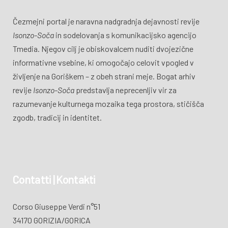
Čezmejni portal je naravna nadgradnja dejavnosti revije
Isonzo-Soča
in sodelovanja s komunikacijsko agencijo
Tmedia. Njegov cilj je obiskovalcem nuditi dvojezične
informativne vsebine, ki omogočajo celovit vpogled v
življenje na Goriškem – z obeh strani meje. Bogat arhiv
revije
Isonzo-Soča
predstavlja neprecenljiv vir za
razumevanje kulturnega mozaika tega prostora, stičišča
zgodb, tradicij in identitet.
Contatti | Kontakti
Corso Giuseppe Verdi n°51
34170 GORIZIA/GORICA