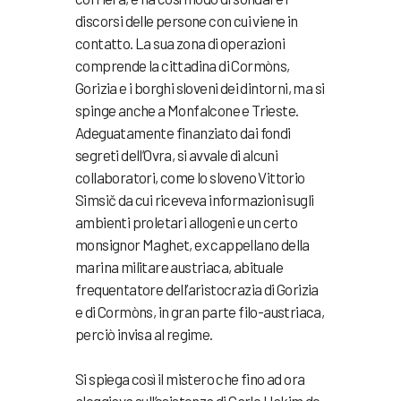
discorsi delle persone con cui viene in
contatto. La sua zona di operazioni
comprende la cittadina di Cormòns,
Gorizia e i borghi sloveni dei dintorni, ma si
spinge anche a Monfalcone e Trieste.
Adeguatamente finanziato dai fondi
segreti dell’Ovra, si avvale di alcuni
collaboratori, come lo sloveno Vittorio
Simsič da cui riceveva informazioni sugli
ambienti proletari allogeni e un certo
monsignor Maghet, ex cappellano della
marina militare austriaca, abituale
frequentatore dell’aristocrazia di Gorizia
e di Cormòns, in gran parte filo-austriaca,
perciò invisa al regime.
Si spiega così il mistero che fino ad ora