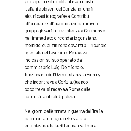
principalmente militanti comunisti
italiani e sloveni del Goriziano, che in
alcuni casi fotografava. Contribuì
all’arresto e all’incriminazione di diversi
gruppi giovanili di resistenza a Cormons e
nell’immediato circondario goriziano,
molti dei quali finirono davanti al Tribunale
speciale del fascismo. Riceveva
indicazioni sul suo operato dal
commissario Luigi De Michele,
funzionario dell’Ovra di stanza a Fiume,
che incontrava a Gorizia. Quando
occorreva, si recava a Roma dalle
autorità centrali di polizia.
Nei giorni dell’entrata in guerra dell’Italia
non manca di segnare lo scarso
entusiasmo della cittadinanza. In una