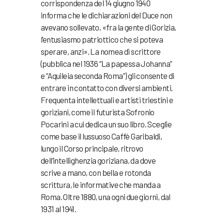
corrispondenza del 14 giugno 1940
informa che le dichiarazioni del Duce non
avevano sollevato, «fra la gente di Gorizia,
l’entusiasmo patriottico che si poteva
sperare, anzi». La nomea di scrittore
(pubblica nel 1936 “La papessa Johanna”
e “Aquileia seconda Roma”) gli consente di
entrare in contatto con diversi ambienti.
Frequenta intellettuali e artisti triestini e
goriziani, come il futurista Sofronio
Pocarini a cui dedica un suo libro. Sceglie
come base il lussuoso Caffè Garibaldi,
lungo il Corso principale, ritrovo
dell’intellighenzia
goriziana, da dove
scrive a mano, con bella e rotonda
scrittura, le informative che manda a
Roma. Oltre 1880, una ogni due giorni, dal
1931 al 1941.