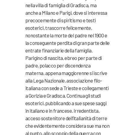
nella villa di famiglia di Gradisca, ma
anche a Milano e Parigi, dove si interessa
precocemente di spiritismo e testi
esoterici, trascorre felicemente,
nonostante la morte del padre nel 1900 e
la conseguente perdita di gran parte delle
entrate finanziarie della famiglia.
Parigino di nascita, ebreo per parte di
padre, polacco per discendenza
materna, appena maggiorenne si iscrive
alla Lega Nazionale, associazione filo-
italiana con sede a Trieste e collegamenti
a Gorizia e Gradisca. Continua gli studi
esoterici, pubblicando a sue spese saggi
in italiano e in francese. Irredentista,
acceso sostenitore dell’italianità di terre
che evidentemente considera sue ma non
al punto, allo scoppio della guerra con