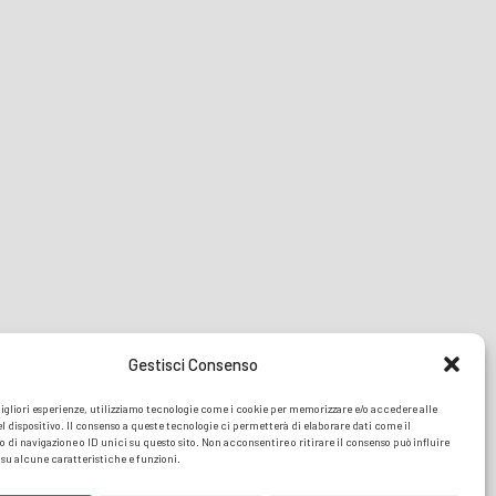
Gestisci Consenso
migliori esperienze, utilizziamo tecnologie come i cookie per memorizzare e/o accedere alle
l dispositivo. Il consenso a queste tecnologie ci permetterà di elaborare dati come il
i navigazione o ID unici su questo sito. Non acconsentire o ritirare il consenso può influire
u alcune caratteristiche e funzioni.