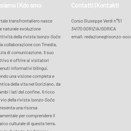
 siamo | Kdo smo
Contatti | Kontakti
ortale transfrontaliero nasce
Corso Giuseppe Verdi n°51
 naturale evoluzione
34170 GORIZIA/GORICA
attività della rivista
Isonzo-Soča
email: redazione@isonzo-soca
lla collaborazione con Tmedia,
zia di comunicazione. Il suo
tivo è offrire ai visitatori
enuti informativi bilingui,
endo una visione completa e
ntica della vita nel Goriziano, da
mbi i lati del confine. Il ricco
vio della rivista
Isonzo-Soča
resenta una risorsa
amentale per comprendere il
ico culturale di questa terra,