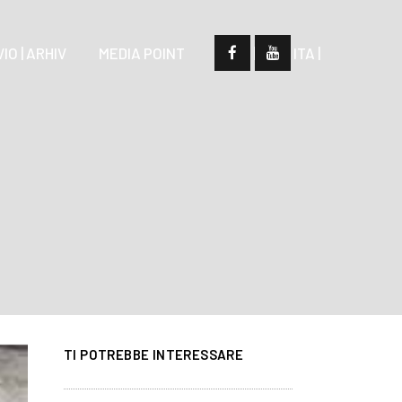
IO | ARHIV
MEDIA POINT
| SLO |
| ITA |
TI POTREBBE INTERESSARE