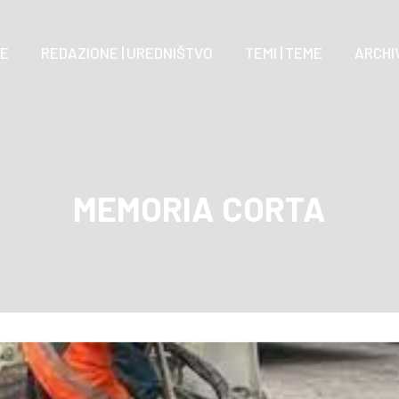
E
REDAZIONE | UREDNIŠTVO
TEMI | TEME
ARCHIV
MEMORIA CORTA