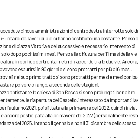
no succedute cinque amministrazioni di centrodestra interrotte solo d
 – i ritardi dei lavori pubblici hanno costituito una costante. Penso a
zione di piazza Vittoria e del successivo e necessario intervento di
 solo dopo pochissimi mesi. Penso alla chiusura per 11 mesi delle vie
atura in porfido dei trenta metri di raccordo tra le due vie. Ancora, 
dovevano esaurirsi in 90 giorni e si sono protratti per più di 6 mesi.
troviali nel suo primo tratto si sono protratti per mesi e mesi con b
astare polvere o fango, a seconda delle stagioni.
piazza antistante la chiesa di San Rocco si sono prolungati ben oltre
entemente, le riapertura del Castello, interessato da importanti la
r l’autunno 2021, poi slittata alla primavera del 2022, quindi rinviat
e ancora posticipata alla primavera del 2023 (personalmente rest
adenza del 2025. Intendo il gennaio e non il 31 dicembre dello stesso