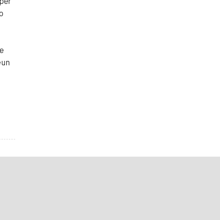
 per
do
ne
 un