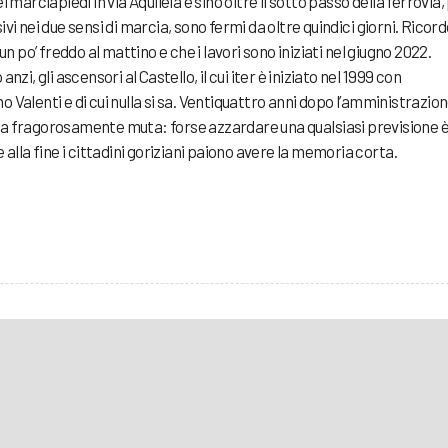
 marciapiedi in via Aquileia e sino oltre il sotto passo della ferrovia,
vi nei due sensi di marcia, sono fermi da oltre quindici giorni. Ricor
un po’ freddo al mattino e che i lavori sono iniziati nel giugno 2022.
zi, gli ascensori al Castello, il cui iter è iniziato nel 1999 con
 Valenti e di cui nulla si sa. Ventiquattro anni dopo l’amministrazio
ta fragorosamente muta: forse azzardare una qualsiasi previsione è
 alla fine i cittadini goriziani paiono avere la memoria corta.