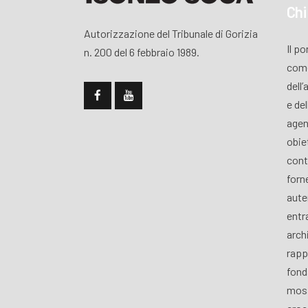
Chi
Autorizzazione del Tribunale di Gorizia
Il p
n. 200 del 6 febbraio 1989.
come
dell’
e de
agen
obiet
cont
forn
aute
entra
archi
rapp
fond
mosa