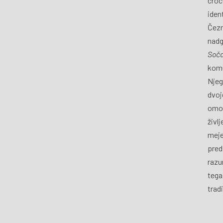
croce
iden
Čezm
nadg
Soč
komu
Njeg
dvoj
omog
živl
meje
pred
razu
tega
tradi