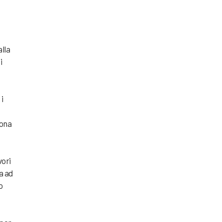
alla
i
i
uona
vori
a ad
o