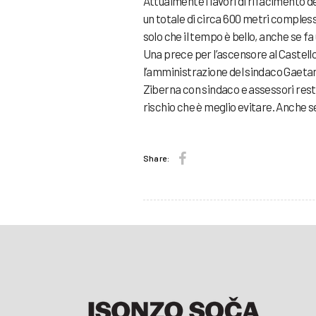
Attualmente i lavori di rifacimento dei
un totale di circa 600 metri complessi
solo che il tempo è bello, anche se fa 
Una prece per l’ascensore al Castello an
l’amministrazione del sindaco Gaetano
Ziberna con sindaco e assessori res
rischio che è meglio evitare. Anche se
Share: