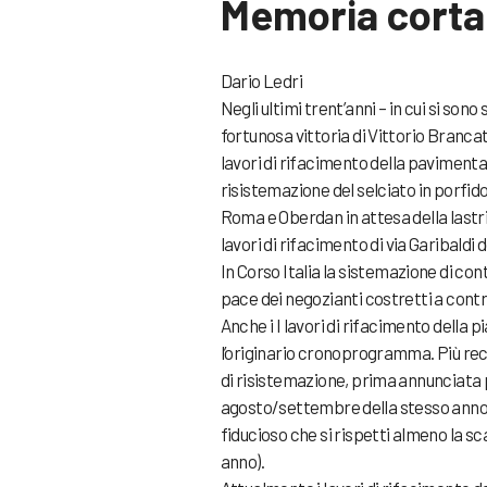
Memoria corta
Dario Ledri
Negli ultimi trent’anni – in cui si so
fortunosa vittoria di Vittorio Brancati
lavori di rifacimento della pavimenta
risistemazione del selciato in porfido
Roma e Oberdan in attesa della lastric
lavori di rifacimento di via Garibaldi 
In Corso Italia la sistemazione di con
pace dei negozianti costretti a contr
Anche i I lavori di rifacimento della 
l’originario cronoprogramma. Più rec
di risistemazione, prima annunciata pe
agosto/settembre della stesso anno 
fiducioso che si rispetti almeno la sc
anno).