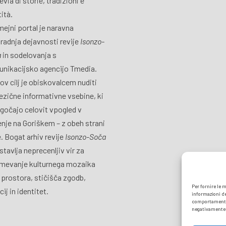
via di storie, tradizioni e
tità.
ejni portal je naravna
radnja dejavnosti revije
Isonzo-
a
in sodelovanja s
nikacijsko agencijo Tmedia.
ov cilj je obiskovalcem nuditi
ezične informativne vsebine, ki
očajo celovit vpogled v
jenje na Goriškem – z obeh strani
. Bogat arhiv revije
Isonzo-Soča
stavlja neprecenljiv vir za
mevanje kulturnega mozaika
 prostora, stičišča zgodb,
Per fornire le 
cij in identitet.
informazioni de
comportamento d
negativamente s