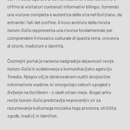
offrire ai visitatori contenuti informativi bilingui, fornendo
una visione completa e autentica della vita nel Goriziano, da
entrambi i lati del confine. Il ricco archivio della rivista
Isonzo-Soča
rappresenta una risorsa fondamentale per
comprendere il mosaico culturale di questa terra, crocevia
di storie, tradizioni e identità.
Čezmejni portal je naravna nadgradnja dejavnosti revije
Isonzo-Soča
in sodelovanja s komunikacijsko agencijo
Tmedia. Njegov cilj je obiskovalcem nuditi dvojezične
informativne vsebine, ki omogočajo celovit vpogled v
življenje na Goriškem – z obeh strani meje. Bogat arhiv
revije
Isonzo-Soča
predstavlja neprecenljiv vir za
razumevanje kulturnega mozaika tega prostora, stičišča
zgodb, tradicij in identitet.