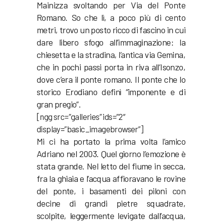
Mainizza svoltando per Via del Ponte
Romano. So che lì, a poco più di cento
metri, trovo un posto ricco di fascino in cui
dare libero sfogo all’immaginazione: la
chiesetta e la stradina, l’antica via Gemina,
che in pochi passi porta in riva all’Isonzo,
dove c’era il ponte romano. Il ponte che lo
storico Erodiano definì “imponente e di
gran pregio”.
[ngg src=”galleries” ids=”2″
display=”basic_imagebrowser”]
Mi ci ha portato la prima volta l’amico
Adriano nel 2003. Quel giorno l’emozione è
stata grande. Nel letto del fiume in secca,
fra la ghiaia e l’acqua affioravano le rovine
del ponte, i basamenti dei piloni con
decine di grandi pietre squadrate,
scolpite, leggermente levigate dall’acqua,