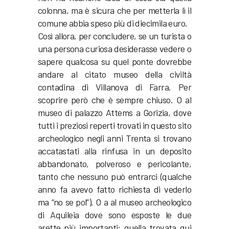
colonna, ma è sicura che per metterla lì il
comune abbia speso più di diecimila euro.
Così allora, per concludere, se un turista o
una persona curiosa desiderasse vedere o
sapere qualcosa su quel ponte dovrebbe
andare al citato museo della civiltà
contadina di Villanova di Farra. Per
scoprire però che è sempre chiuso. O al
museo di palazzo Attems a Gorizia, dove
tutti i preziosi reperti trovati in questo sito
archeologico negli anni Trenta si trovano
accatastati alla rinfusa in un deposito
abbandonato, polveroso e pericolante,
tanto che nessuno può entrarci (qualche
anno fa avevo fatto richiesta di vederlo
ma “no se pol”). O a al museo archeologico
di Aquileia dove sono esposte le due
arette più importanti: quella trovata qui