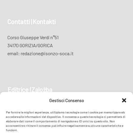
Contatti | Kontakti
Corso Giuseppe Verdi n°51
34170 GORIZIA/GORICA
email: redazione@isonzo-soca.it
Editrice | Založba
Gestisci Consenso
Piazza Vittoria 41
Per fornire le migliori esperienze, utilizziamo tecnologie come i cookie per memorizzare e/o
34170 GORIZIA/GORICA
accedere alle informazioni del dispositivo. Il consenso a queste tecnologie ci permetterà di
elaborare dati come il comportamento di navigazione o ID unici su questo sito. Non
acconsentire o ritirare il consenso può influire negativamente su alcune caratteristiche e
funzioni.